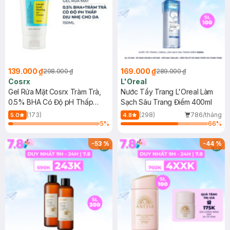
139.000 ₫
169.000 ₫
298.000 ₫
289.000 ₫
Cosrx
L'Oreal
Gel Rửa Mặt Cosrx Tràm Trà,
Nước Tẩy Trang L'Oreal Làm
0.5% BHA Có Độ pH Thấp
Sạch Sâu Trang Điểm 400ml
150ml
(173)
(298)
786/tháng
5.0
4.8
5
%
66
%
-
53
%
-
44
%