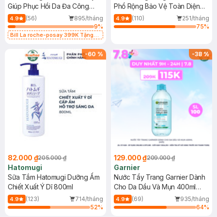
Giúp Phục Hồi Da Đa Công
Phổ Rộng Bảo Vệ Toàn Diện
Dụng 40ml
40ml
(56)
895/tháng
(110)
251/tháng
4.9
4.9
9
%
75
%
Bill La roche-posay 399K Tặng
Gel rửa mặt da dầu nhạy cảm 50ml
(SL có hạn)
-
60
%
-
38
%
82.000 ₫
129.000 ₫
205.000 ₫
209.000 ₫
Hatomugi
Garnier
Sữa Tắm Hatomugi Dưỡng Ẩm
Nước Tẩy Trang Garnier Dành
Chiết Xuất Ý Dĩ 800ml
Cho Da Dầu Và Mụn 400ml
(Mới)
(123)
714/tháng
(69)
935/tháng
4.9
4.9
52
%
64
%