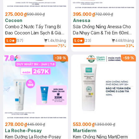
275.000 ₫
395.000 ₫
590.000 ₫
702.000 ₫
Cocoon
Anessa
Combo 2 Nước Tẩy Trang Bí
Sữa Chống Nắng Anessa Cho
Đao Cocoon Làm Sạch & Giảm
Da Nhạy Cảm & Trẻ Em 60ml
Dầu 500ml
(Mới)
(57)
1.4k/tháng
(23)
448/tháng
5.0
5.0
75
%
33
%
-
38
%
-
59
%
278.000 ₫
553.000 ₫
445.000 ₫
1.350.000 ₫
La Roche-Posay
Martiderm
Kem Dưỡng La Roche-Posay
Kem Chống Nắng MartiDerm