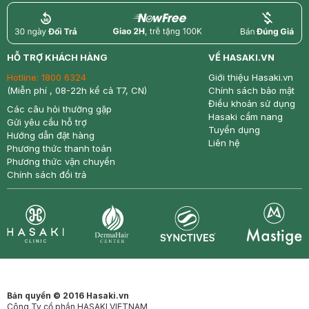
return
nowfree
price
HỖ TRỢ KHÁCH HÀNG
VỀ HASAKI.VN
Hotline:
1800 6324
Giới thiệu Hasaki.vn
(Miễn phí , 08-22h kể cả T7, CN)
Chính sách bảo mật
Điều khoản sử dụng
Các câu hỏi thường gặp
Hasaki cẩm nang
Gửi yêu cầu hỗ trợ
Tuyển dụng
Hướng dẫn đặt hàng
Liên hệ
Phương thức thanh toán
Phương thức vận chuyển
Chính sách đổi trả
Synctives
Clinic
Dermahair
Mastige
Bản quyền © 2016 Hasaki.vn
Công Ty cổ phần HASAKI VIETNAM