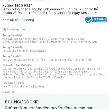
Hotline:
1800 6324
Giấy chứng nhận Đăng ký Kinh doanh số 0313612829 do Sở Kế
hoạch và Đầu tư Thành phố Hồ Chí Minh cấp ngày 13/01/2016
Xem tất cả cửa hàng
Mỹ Phẩm High-End
Trang Điểm Mặt
Kem Lót
/
Kem Nền
/
Phấn Nền
/
BB / CC Cream
/
Phấn Nước Cushion
/
Che Khuyết Điểm
/
Má Hồng
/
Tạo Khối / Highlight
/
Phấn Phủ
/
Xịt Khoá Makeup
Trang Điểm Mắt
Kẻ Mày
/
Kẻ Mắt
/
Phấn Mắt
/
Mascara
Trang Điểm Môi
Son Dưỡng Môi
/
Son Kem / Tint
/
Son Thỏi
/
Son Bóng
/
Tẩy Trang Mắt / Môi
Chăm Sóc Tóc Và Da Đầu
Dầu Gội Và Dầu Xả
/
Dầu Gội
/
Dầu Xả
/
Dầu Gội Khô
/
Dầu Gội Xả 2in1
/
Bộ Gội Xả
/
Tẩy Tế Bào Chết Da Đầu
/
Mặt Nạ / Kem Ủ Tóc
/
Serum / Dầu Dưỡng Tóc
/
Xịt Dưỡng Tóc
/
Thuốc Nhuộm Tóc
/
Sản Phẩm Tạo Kiểu Tóc
/
Dụng Cụ Chăm Sóc Tóc
/
Máy Sấy Tóc
/
Lược
/
Bộ Chăm Sóc Tóc
/
Phụ Kiện Tóc
Chăm Sóc Cơ Thể
Kem Tẩy Lông
/
Dụng Cụ Tẩy Lông
Nước Hoa
Nước Hoa Nữ
/
Nước Hoa Nam
/
Nước Hoa Cao Cấp
/
Xịt Thơm Toàn Thân
/
Nước Hoa Vùng Kín
Notice about cookies usage
BIỂU NGỮ COOKIE
Chăm Sóc Cá Nhân
Chúng tôi quan tâm đến quyền riêng tư của bạn.
Chống Muỗi
/
Khẩu Trang
/
Máy Massage
/
Mặt Nạ Xông Hơi
/
Nước Rửa Tay
/