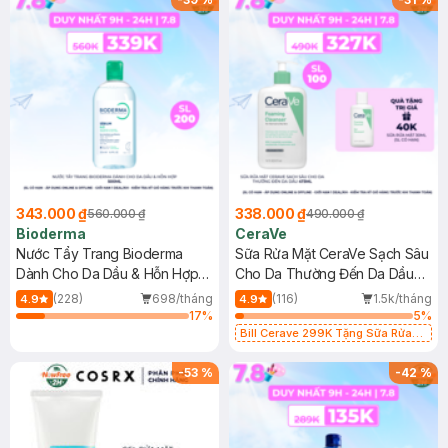
343.000 ₫
338.000 ₫
560.000 ₫
490.000 ₫
Bioderma
CeraVe
Nước Tẩy Trang Bioderma
Sữa Rửa Mặt CeraVe Sạch Sâu
Dành Cho Da Dầu & Hỗn Hợp
Cho Da Thường Đến Da Dầu
500ml
473ml
(228)
698/tháng
(116)
1.5k/tháng
4.9
4.9
17
%
5
%
Bill Cerave 299K Tặng Sữa Rửa
Mặt Cerave 30ml (SL có hạn)
-
53
%
-
42
%