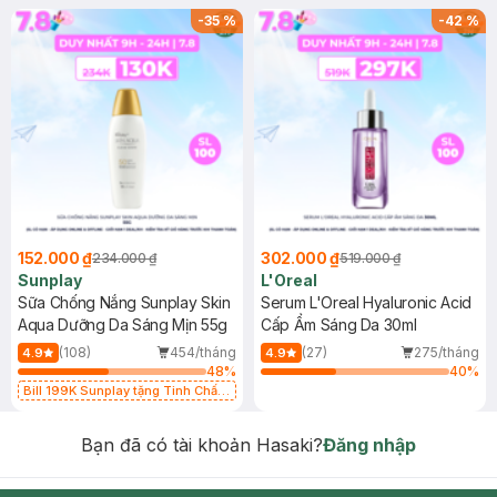
-
35
%
-
42
%
152.000 ₫
302.000 ₫
234.000 ₫
519.000 ₫
Sunplay
L'Oreal
Sữa Chống Nắng Sunplay Skin
Serum L'Oreal Hyaluronic Acid
Aqua Dưỡng Da Sáng Mịn 55g
Cấp Ẩm Sáng Da 30ml
(108)
454/tháng
(27)
275/tháng
4.9
4.9
48
%
40
%
Bill 199K Sunplay tặng Tinh Chất
Chống Nắng 7g trị giá 30K (SL có
hạn)
Bạn đã có tài khoản Hasaki?
Đăng nhập