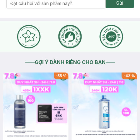
Gửi
GỢI Ý DÀNH RIÊNG CHO BẠN
-
55
%
-
42
%