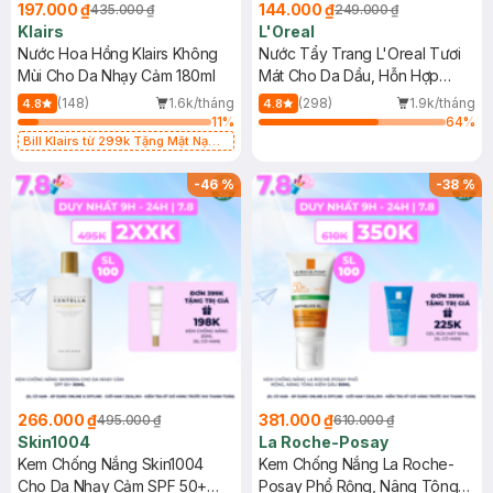
197.000 ₫
144.000 ₫
435.000 ₫
249.000 ₫
Klairs
L'Oreal
Nước Hoa Hồng Klairs Không
Nước Tẩy Trang L'Oreal Tươi
Mùi Cho Da Nhạy Cảm 180ml
Mát Cho Da Dầu, Hỗn Hợp
400ml
(148)
1.6k/tháng
(298)
1.9k/tháng
4.8
4.8
11
%
64
%
Bill Klairs từ 299k Tặng Mặt Nạ
Làm Dịu Da & Kiểm Soát Dầu Nhờn
25ml (SL Có Hạn)
-
46
%
-
38
%
266.000 ₫
381.000 ₫
495.000 ₫
610.000 ₫
Skin1004
La Roche-Posay
Kem Chống Nắng Skin1004
Kem Chống Nắng La Roche-
Cho Da Nhạy Cảm SPF 50+
Posay Phổ Rộng, Nâng Tông