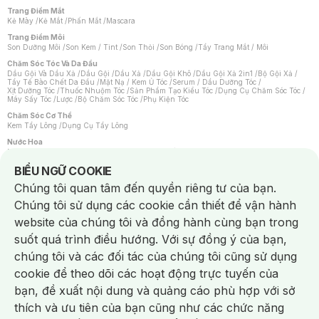
Trang Điểm Mắt
Kẻ Mày
/
Kẻ Mắt
/
Phấn Mắt
/
Mascara
Trang Điểm Môi
Son Dưỡng Môi
/
Son Kem / Tint
/
Son Thỏi
/
Son Bóng
/
Tẩy Trang Mắt / Môi
Chăm Sóc Tóc Và Da Đầu
Dầu Gội Và Dầu Xả
/
Dầu Gội
/
Dầu Xả
/
Dầu Gội Khô
/
Dầu Gội Xả 2in1
/
Bộ Gội Xả
/
Tẩy Tế Bào Chết Da Đầu
/
Mặt Nạ / Kem Ủ Tóc
/
Serum / Dầu Dưỡng Tóc
/
Xịt Dưỡng Tóc
/
Thuốc Nhuộm Tóc
/
Sản Phẩm Tạo Kiểu Tóc
/
Dụng Cụ Chăm Sóc Tóc
/
Máy Sấy Tóc
/
Lược
/
Bộ Chăm Sóc Tóc
/
Phụ Kiện Tóc
Chăm Sóc Cơ Thể
Kem Tẩy Lông
/
Dụng Cụ Tẩy Lông
Nước Hoa
Nước Hoa Nữ
/
Nước Hoa Nam
/
Nước Hoa Cao Cấp
/
Xịt Thơm Toàn Thân
/
Nước Hoa Vùng Kín
Notice about cookies usage
BIỂU NGỮ COOKIE
Chăm Sóc Cá Nhân
Chúng tôi quan tâm đến quyền riêng tư của bạn.
Chống Muỗi
/
Khẩu Trang
/
Máy Massage
/
Mặt Nạ Xông Hơi
/
Nước Rửa Tay
/
Sản Phẩm Chăm Sóc Khác
/
Bàn Chải Đánh Răng
/
Bàn Chải Điện
/
Chúng tôi sử dụng các cookie cần thiết để vận hành
Hỗ Trợ Trắng Răng
/
Kem Đánh Răng
/
Máy Tăm Nước
/
Nước Súc Miệng
/
Tăm / Chỉ Nha Khoa
/
Xịt Thơm Miệng
/
Dung Dịch Vệ Sinh
/
Dưỡng Vùng Kín
/
website của chúng tôi và đồng hành cùng bạn trong
Khăn Ướt Vệ Sinh Vùng Kín
/
Băng Vệ Sinh
/
Tampon
/
Bọt Cạo Râu
/
Dao Cạo Râu
/
Máy Cạo Râu
suốt quá trình điều hướng. Với sự đồng ý của bạn,
Vấn Đề Về Da
chúng tôi và các đối tác của chúng tôi cũng sử dụng
Da Dầu / Lỗ Chân Lông To
/
Da Khô / Mất Nước
/
Da Lão Hóa
/
Da Mụn
/
Da Nhạy Cảm / Kích Ứng
/
Da Xỉn Màu
/
Thâm / Nám / Tàn Nhang
/
cookie để theo dõi các hoạt động trực tuyến của
Quầng Thâm & Bọng Mắt
/
Sẹo
/
Viêm Da Cơ Địa
bạn, đề xuất nội dung và quảng cáo phù hợp với sở
Dụng Cụ / Phụ Kiện Chăm Sóc Da
Chat i
Bông Tẩy Trang
/
Khăn Lau Mặt Khô
/
Dụng Cụ / Máy Rửa Mặt
/
Máy Chăm Sóc Da
/
thích và ưu tiên của bạn cũng như các chức năng
Dụng Cụ Chăm Sóc Khác