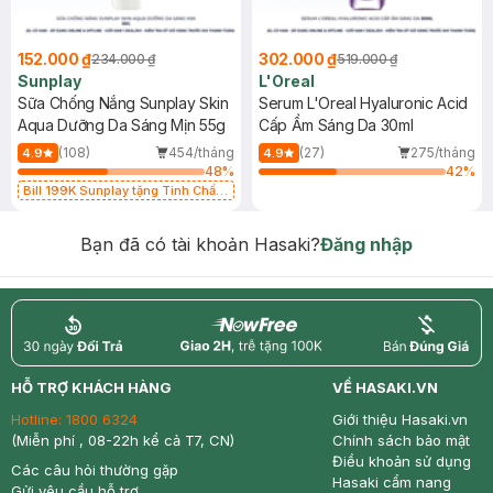
152.000 ₫
302.000 ₫
234.000 ₫
519.000 ₫
Sunplay
L'Oreal
Sữa Chống Nắng Sunplay Skin
Serum L'Oreal Hyaluronic Acid
Aqua Dưỡng Da Sáng Mịn 55g
Cấp Ẩm Sáng Da 30ml
(108)
454/tháng
(27)
275/tháng
4.9
4.9
48
%
42
%
Bill 199K Sunplay tặng Tinh Chất
Chống Nắng 7g trị giá 30K (SL có
hạn)
Bạn đã có tài khoản Hasaki?
Đăng nhập
return
nowfree
price
HỖ TRỢ KHÁCH HÀNG
VỀ HASAKI.VN
Hotline:
1800 6324
Giới thiệu Hasaki.vn
(Miễn phí , 08-22h kể cả T7, CN)
Chính sách bảo mật
Điều khoản sử dụng
Các câu hỏi thường gặp
Hasaki cẩm nang
Gửi yêu cầu hỗ trợ