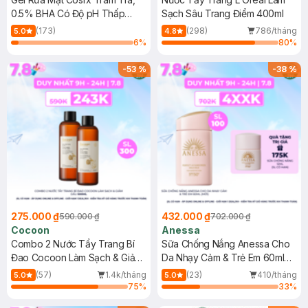
0.5% BHA Có Độ pH Thấp
Sạch Sâu Trang Điểm 400ml
150ml
(173)
(298)
786/tháng
5.0
4.8
6
%
80
%
-
53
%
-
38
%
275.000 ₫
432.000 ₫
590.000 ₫
702.000 ₫
Cocoon
Anessa
Combo 2 Nước Tẩy Trang Bí
Sữa Chống Nắng Anessa Cho
Đao Cocoon Làm Sạch & Giảm
Da Nhạy Cảm & Trẻ Em 60ml
Dầu 500ml
(Mới)
(57)
1.4k/tháng
(23)
410/tháng
5.0
5.0
75
%
33
%