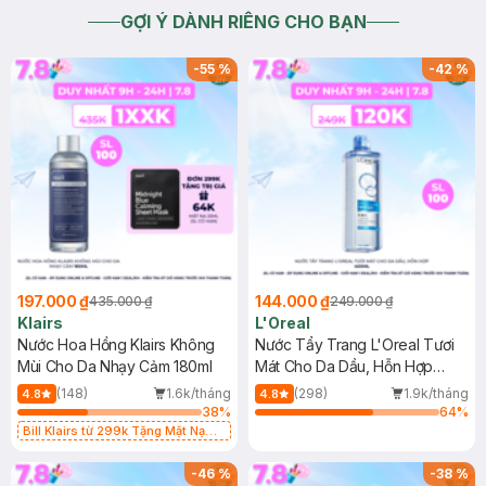
GỢI Ý DÀNH RIÊNG CHO BẠN
-
55
%
-
42
%
197.000 ₫
144.000 ₫
435.000 ₫
249.000 ₫
Klairs
L'Oreal
Nước Hoa Hồng Klairs Không
Nước Tẩy Trang L'Oreal Tươi
Mùi Cho Da Nhạy Cảm 180ml
Mát Cho Da Dầu, Hỗn Hợp
400ml
(148)
1.6k/tháng
(298)
1.9k/tháng
4.8
4.8
38
%
64
%
Bill Klairs từ 299k Tặng Mặt Nạ
Làm Dịu Da & Kiểm Soát Dầu Nhờn
25ml (SL Có Hạn)
-
46
%
-
38
%