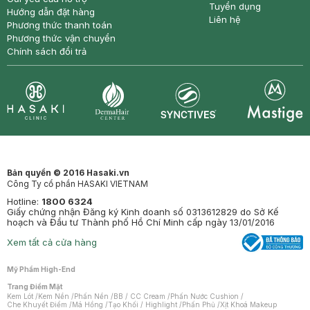
Tuyển dụng
Hướng dẫn đặt hàng
Liên hệ
Phương thức thanh toán
Phương thức vận chuyển
Chính sách đổi trả
Synctives
Clinic
Dermahair
Mastige
Bản quyền © 2016 Hasaki.vn
Công Ty cổ phần HASAKI VIETNAM
Hotline:
1800 6324
Giấy chứng nhận Đăng ký Kinh doanh số 0313612829 do Sở Kế
hoạch và Đầu tư Thành phố Hồ Chí Minh cấp ngày 13/01/2016
Xem tất cả cửa hàng
Mỹ Phẩm High-End
Trang Điểm Mặt
Kem Lót
/
Kem Nền
/
Phấn Nền
/
BB / CC Cream
/
Phấn Nước Cushion
/
Che Khuyết Điểm
/
Má Hồng
/
Tạo Khối / Highlight
/
Phấn Phủ
/
Xịt Khoá Makeup