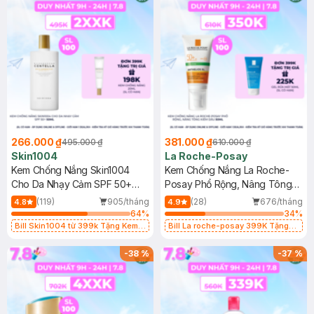
266.000 ₫
381.000 ₫
495.000 ₫
610.000 ₫
Skin1004
La Roche-Posay
Kem Chống Nắng Skin1004
Kem Chống Nắng La Roche-
Cho Da Nhạy Cảm SPF 50+
Posay Phổ Rộng, Nâng Tông
50ml
Kiềm Dầu 50ml
(119)
905/tháng
(28)
676/tháng
4.8
4.9
64
%
34
%
Bill Skin1004 từ 399k Tặng Kem
Bill La roche-posay 399K Tặng
Chống Nắng Cho Da Nhạy Cảm
Gel rửa mặt da dầu nhạy cảm 50ml
SPF 50+ 20ml (SL Có Hạn)
(SL có hạn)
-
38
%
-
37
%