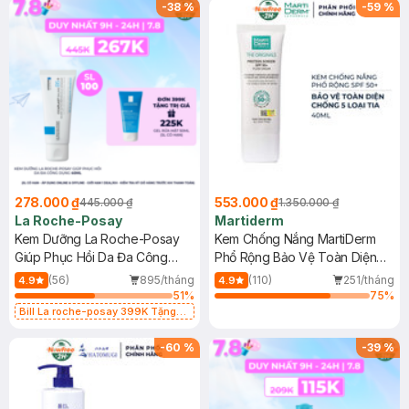
-
38
%
-
59
%
278.000 ₫
553.000 ₫
445.000 ₫
1.350.000 ₫
La Roche-Posay
Martiderm
Kem Dưỡng La Roche-Posay
Kem Chống Nắng MartiDerm
Giúp Phục Hồi Da Đa Công
Phổ Rộng Bảo Vệ Toàn Diện
Dụng 40ml
40ml
(56)
895/tháng
(110)
251/tháng
4.9
4.9
51
%
75
%
Bill La roche-posay 399K Tặng
Gel rửa mặt da dầu nhạy cảm 50ml
(SL có hạn)
-
60
%
-
39
%