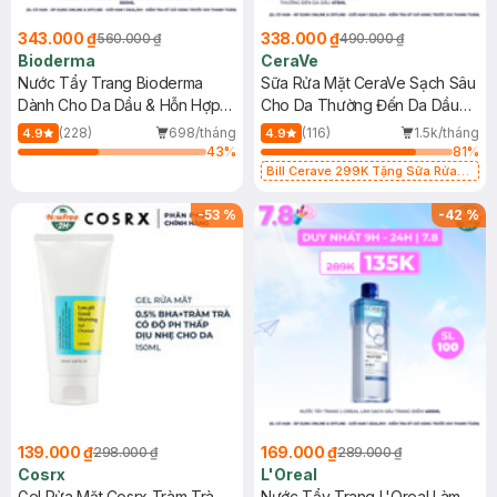
343.000 ₫
338.000 ₫
560.000 ₫
490.000 ₫
Bioderma
CeraVe
Nước Tẩy Trang Bioderma
Sữa Rửa Mặt CeraVe Sạch Sâu
Dành Cho Da Dầu & Hỗn Hợp
Cho Da Thường Đến Da Dầu
500ml
473ml
(228)
698/tháng
(116)
1.5k/tháng
4.9
4.9
43
%
81
%
Bill Cerave 299K Tặng Sữa Rửa
Mặt Cerave 30ml (SL có hạn)
-
53
%
-
42
%
139.000 ₫
169.000 ₫
298.000 ₫
289.000 ₫
Cosrx
L'Oreal
Gel Rửa Mặt Cosrx Tràm Trà,
Nước Tẩy Trang L'Oreal Làm