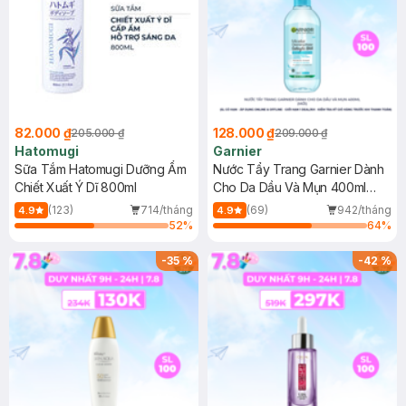
82.000 ₫
128.000 ₫
205.000 ₫
209.000 ₫
Hatomugi
Garnier
Sữa Tắm Hatomugi Dưỡng Ẩm
Nước Tẩy Trang Garnier Dành
Chiết Xuất Ý Dĩ 800ml
Cho Da Dầu Và Mụn 400ml
(Mới)
(123)
714/tháng
(69)
942/tháng
4.9
4.9
52
%
64
%
-
35
%
-
42
%