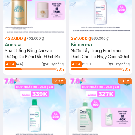
432.000 ₫
351.000 ₫
702.000 ₫
560.000 ₫
Anessa
Bioderma
Sữa Chống Nắng Anessa
Nước Tẩy Trang Bioderma
Dưỡng Da Kiềm Dầu 60ml (Bản
Dành Cho Da Nhạy Cảm 500ml
Mới)
(44)
499/tháng
(228)
832/tháng
4.9
4.9
33
%
33
%
-
39
%
-
31
%