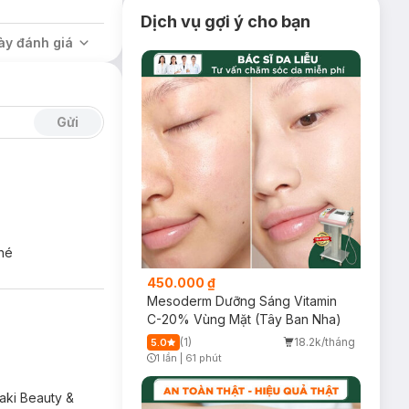
Dịch vụ gợi ý cho bạn
ày đánh giá
Gửi
nhé
450.000 ₫
Mesoderm Dưỡng Sáng Vitamin
C-20% Vùng Mặt (Tây Ban Nha)
(1)
18.2k/tháng
5.0
1 lần
|
61 phút
Timer Gray Icon
saki Beauty &