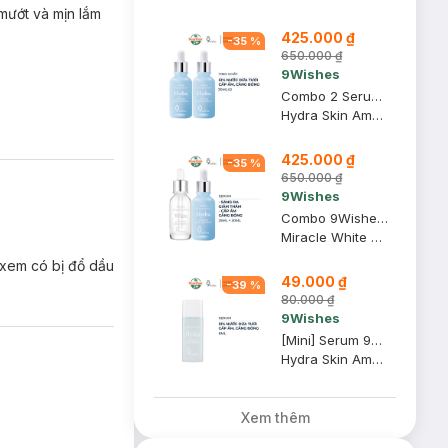
 mướt và mịn lắm
425.000 ₫
-
35
%
650.000 ₫
9Wishes
Combo 2 Serum 9Wishes Dưỡng Ẩm & Làm Căng Bóng Da 30ml
Hydra Skin Ampule Serum
425.000 ₫
-
35
%
650.000 ₫
9Wishes
Combo 9Wishes Serum Dưỡng Sáng, Giảm Thâm + Serum Dưỡng Ẩm Căng Bóng Da 25ml+30ml
Miracle White Ampule Serum + Hydra Skin Ampule Serum
 xem có bị đổ dầu
49.000 ₫
-
39
%
80.000 ₫
9Wishes
[Mini] Serum 9Wishes Dưỡng Ẩm Căng Bóng Da 8ml
Hydra Skin Ampule Serum
Xem thêm