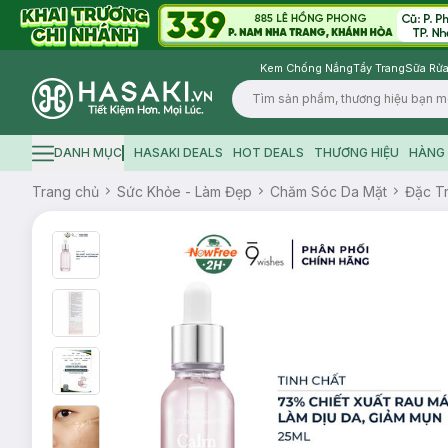
Kem Chống Nắng
Tẩy Trang
Sữa Rửa
Logo
DANH MỤC
HASAKI DEALS
HOT DEALS
THƯƠNG HIỆU
HÀNG 
Hamburger icon
Trang chủ
Sức Khỏe - Làm Đẹp
Chăm Sóc Da Mặt
Đặc Tr