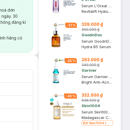
Serum L'Oreal Hyaluronic Acid Cấp Ẩm Sáng Da 30ml
 hoá đơn
Revitalift Hyaluronic Acid 1.5% Hyaluron Serum
 ngày. 30
không đăng kí
339.000 ₫
-
31
%
490.000 ₫
GoodnDoc
ính hãng có
Serum GoodnDoc Dưỡng Ẩm, Hỗ Trợ Phục Hồi Da 30ml
Hydra B5 Serum
263.000 ₫
-
25
%
349.000 ₫
Garnier
Serum Garnier Giảm Mụn Mờ Thâm Cho Da Dầu, Mụn 30ml
Bright Anti-Acne Booster Serum
332.000 ₫
-
49
%
648.000 ₫
Skin1004
Serum Skin1004 Rau Má Làm Dịu & Hỗ Trợ Phục Hồi Da 100ml
Madagascar Centella Ampoule
Bill Skin1004 từ
399k Tặng Kem