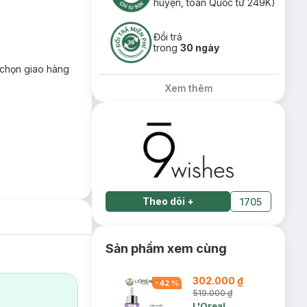
huyện, toàn Quốc từ 249K)
Đổi trả
trong
30 ngày
chọn giao hàng
Xem thêm
Theo dõi
+
1705
Sản phẩm xem cùng
302.000 ₫
-
42
%
519.000 ₫
L'Oreal