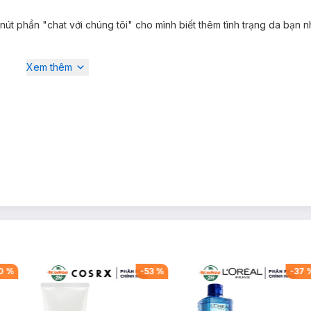
 nút phần "chat với chúng tôi" cho mình biết thêm tình trạng da bạn n
Xem thêm
0
%
-
53
%
-
37