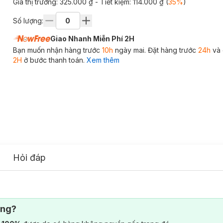
Giá thị trường:
325.000 ₫
- Tiết kiệm:
114.000 ₫
(
35
%
)
Số lượng:
Giao Nhanh Miễn Phí 2H
Bạn muốn nhận hàng trước
10h
ngày mai. Đặt hàng trước
24h
và 
2H
ở bước thanh toán.
Xem thêm
Hỏi đáp
ông?