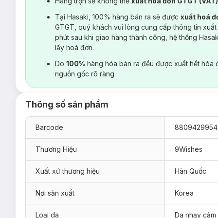
Hàng trộn sẽ không thể
xuất hoá đơn GTGT (VAT
Tại Hasaki, 100% hàng bán ra sẽ được
xuất hoá 
GTGT, quý khách vui lòng cung cấp thông tin xuất
phút sau khi giao hàng thành công, hệ thống Hasa
lấy hoá đơn.
Do
100%
hàng hóa bán ra đều được xuất hết hóa 
nguồn gốc rõ ràng.
Thông số sản phẩm
Barcode
8809429954
Thương Hiệu
9Wishes
Xuất xứ thương hiệu
Hàn Quốc
Nơi sản xuất
Korea
Loại da
Da nhạy cảm