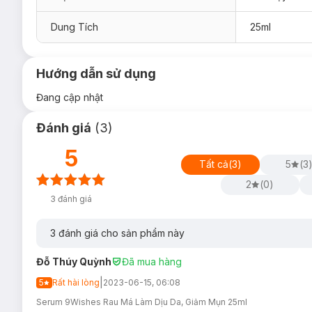
Dung Tích
25ml
Hướng dẫn sử dụng
Đang cập nhật
Đánh giá
(
3
)
5
Tất cả
(
3
)
5
(
3
2
(
0
)
3
đánh giá
3
đánh giá cho sản phẩm này
Đỗ Thúy Quỳnh
Đã mua hàng
|
5
Rất hài lòng
2023-06-15, 06:08
Serum 9Wishes Rau Má Làm Dịu Da, Giảm Mụn 25ml