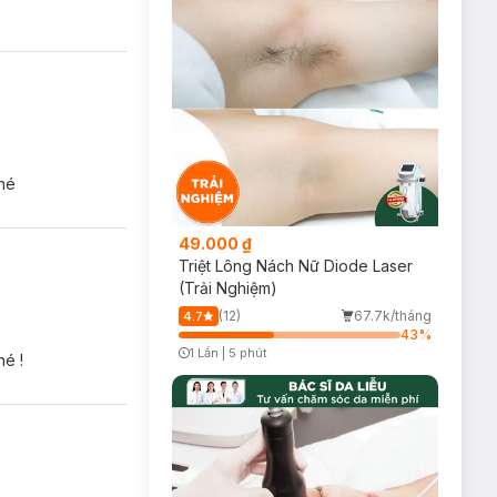
nhé
49.000 ₫
Triệt Lông Nách Nữ Diode Laser
(Trải Nghiệm)
(12)
67.7k/tháng
4.7
43
%
1 Lần
|
5 phút
hé !
Timer Gray Icon