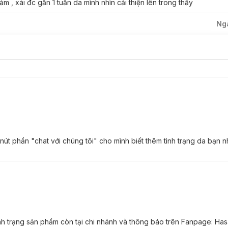
m , xài đc gần 1 tuần da mình nhìn cải thiện lên trong thấy
Ng
 nút phần "chat với chúng tôi" cho mình biết thêm tình trạng da bạn 
ình trạng sản phẩm còn tại chi nhánh và thông báo trên Fanpage: Ha