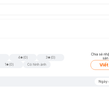
Chia sẻ nh
)
4
(
0
)
3
(
0
)
sản
Viết
1
(
0
)
Có hình ảnh
Ngày 