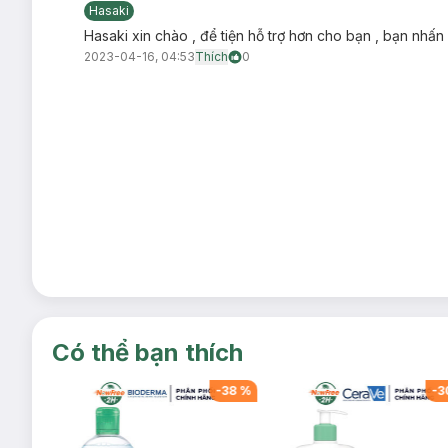
Hasaki
Hasaki xin chào , để tiện hỗ trợ hơn cho bạn , bạn nhấn
2023-04-16, 04:53
Thích
0
Có thể bạn thích
-
38
%
-
38
%
-
3