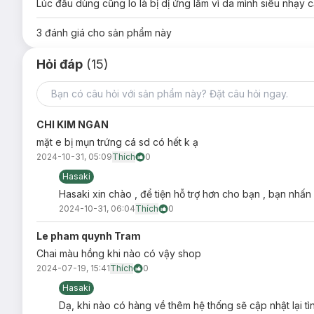
Lúc đầu dùng cũng lo là bị dị ứng lắm vì da mình siêu nhạy cả
3
đánh giá cho sản phẩm này
Hỏi đáp
(15)
CHI KIM NGAN
mặt e bị mụn trứng cá sd có hết k ạ
2024-10-31, 05:09
Thích
0
Hasaki
Hasaki xin chào , để tiện hỗ trợ hơn cho bạn , bạn nhấn
2024-10-31, 06:04
Thích
0
Le pham quynh Tram
Chai màu hồng khi nào có vậy shop
2024-07-19, 15:41
Thích
0
Hasaki
Dạ, khi nào có hàng về thêm hệ thống sẽ cập nhật lại t