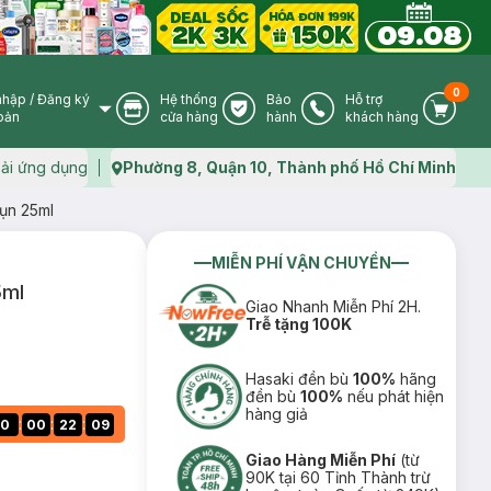
0
nhập
/
Đăng ký
Hệ thống
Bảo
Hỗ trợ
User Icon
Store Icon
Warranty Icon
Phone Icon
Cart I
oản
cửa hàng
hành
khách hàng
ải ứng dụng
Phường 8, Quận 10, Thành phố Hồ Chí Minh
Map icon
ụn 25ml
MIỄN PHÍ VẬN CHUYỂN
5ml
Giao Nhanh Miễn Phí 2H.
Trễ tặng 100K
Hasaki đền bù
100%
hãng
đền bù
100%
nếu phát hiện
hàng giả
:
:
:
0
00
22
08
Giao Hàng Miễn Phí
(từ
90K tại 60 Tỉnh Thành trừ