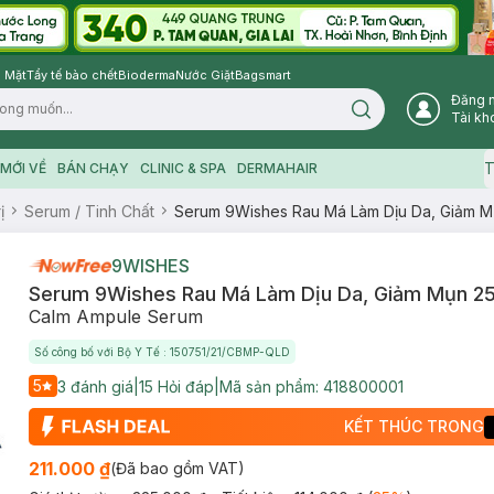
 Mặt
Tẩy tế bào chết
Bioderma
Nước Giặt
Bagsmart
Đăng 
Search icon
Tài kh
T
MỚI VỀ
BÁN CHẠY
CLINIC & SPA
DERMAHAIR
ị
Serum / Tinh Chất
Serum 9Wishes Rau Má Làm Dịu Da, Giảm M
9WISHES
Serum 9Wishes Rau Má Làm Dịu Da, Giảm Mụn 2
Calm Ampule Serum
Số công bố với Bộ Y Tế : 150751/21/CBMP-QLD
5
3
đánh giá
|
15
Hỏi đáp
|
Mã sản phẩm:
418800001
KẾT THÚC TRONG
211.000 ₫
(Đã bao gồm VAT)