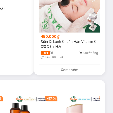
hé !
450.000 ₫
Điện Di Lạnh Chuẩn Hàn Vitamin C
(20%) + H.A
(1)
2.9k/tháng
5.0
1 Lần
|
60 phút
Timer Gray Icon
Xem thêm
%
-
57
%
-
40
%