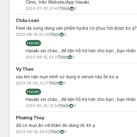
Clinic, trên Website/App Hasaki.
2024-07-20, 01:47
Thích
0
Châu Loan
Peel da xong dùng sản phẩm hydra có phục hồi được ko ạ?
2023-08-15, 02:30
Thích
0
Hasaki
Hasaki xin chào , để tiện hỗ trợ hơn cho bạn , bạn nhấn
2023-08-15, 03:11
Thích
0
Vy Thao
sau khi nặn mụn mình sử dụng e serum này ổn ko ạ
2023-05-25, 12:27
Thích
0
Hasaki
Hasaki xin chào , để tiện hỗ trợ hơn cho bạn , bạn nhấn
2023-05-25, 13:34
Thích
0
Phương Thúy
đã có mụn ẩn với thâm đỏ dùng đc kh ạ
2023-04-16, 04:02
Thích
0