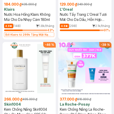
184.000 ₫
129.000 ₫
435.000 ₫
249.000 ₫
Klairs
L'Oreal
Nước Hoa Hồng Klairs Không
Nước Tẩy Trang L'Oreal Tươi
Mùi Cho Da Nhạy Cảm 180ml
Mát Cho Da Dầu, Hỗn Hợp
400ml
(148)
1.8k/tháng
(298)
2.1k/tháng
4.8
4.8
43
%
91
%
Bill Klairs từ 299k Tặng Mặt Nạ
Làm Dịu Da & Kiểm Soát Dầu Nhờn
25ml (SL Có Hạn)
-
46
%
-
38
%
266.000 ₫
377.000 ₫
495.000 ₫
610.000 ₫
Skin1004
La Roche-Posay
Kem Chống Nắng Skin1004
Kem Chống Nắng La Roche-