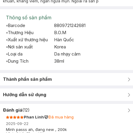
khuẩn, kháng viêm, ngăn ngừa mụn. Ngoài ra sản p
Thông số sản phẩm
Barcode
8809721242681
Thương Hiệu
B.O.M
Xuất xứ thương hiệu
Hàn Quốc
Nơi sản xuất
Korea
Loại da
Da nhạy cảm
Dung Tích
38ml
Thành phần sản phẩm
Hướng dẫn sử dụng
Đánh giá
(
12
)
Phan Linh
Đã mua hàng
2025-09-22
Mình passs ah, đang new , 200k