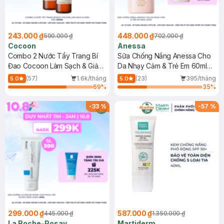
243.000 ₫
448.000 ₫
590.000 ₫
702.000 ₫
Cocoon
Anessa
Combo 2 Nước Tẩy Trang Bí
Sữa Chống Nắng Anessa Cho
Đao Cocoon Làm Sạch & Giảm
Da Nhạy Cảm & Trẻ Em 60ml
Dầu 500ml
(Mới)
(57)
1.6k/tháng
(23)
395/tháng
5.0
5.0
69
%
35
%
-
33
%
-
57
%
299.000 ₫
587.000 ₫
445.000 ₫
1.350.000 ₫
La Roche-Posay
Martiderm