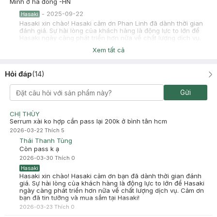
Mình ở hà đông -HN
-
2025-09-22
Hasaki
Hasaki xin chào! Hasaki cảm ơn Phan Linh đã dành thời gian
đánh giá. Sự hài lòng của khách hàng là động lực to lớn để
Hasaki ngày càng phát triển hơn nữa về chất lượng dịch vụ.
Cảm ơn bạn đã tin tưởng và mua sắm tại Hasaki!
Xem tất cả
Anh Lê
Đã mua hàng
2024-10-28
Hỏi đáp
(
14
)
Mới sử dụng sản phẩm của BOM gần đây thôi . Mà thích quá trời
luôn ạ . Mấy anh chị nhân viên tư vấn nhiệt tình mà kĩ nữa
Gửi
CHỊ THÙY
Serrum xài ko hợp cần pass lại 200k ở bình tân hcm
2026-03-22
Thích
5
Thái Thanh Tùng
Còn pass k ạ
2026-03-30
Thích
0
Hasaki
Hasaki xin chào! Hasaki cảm ơn bạn đã dành thời gian đánh
giá. Sự hài lòng của khách hàng là động lực to lớn để Hasaki
ngày càng phát triển hơn nữa về chất lượng dịch vụ. Cảm ơn
bạn đã tin tưởng và mua sắm tại Hasaki!
2026-03-23
Thích
0