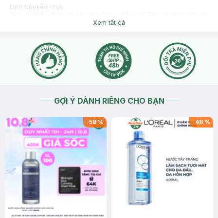
Linh Nguyễn Trúc
Serum mình sd thường xuyên đuọc không ạ? Bth em dùng serum
với bha paulachoice
Xem tất cả
2024-10-05
Thích
0
Hasaki
Dạ Hasaki xin chào , để tiện hỗ trợ hơn cho bạn , bạn nhấn
nút phần "chat với chúng tôi" cho bên mình xin hình ảnh da
của bạn để tiện tư vấn nhé.
2024-10-06
Thích
0
GỢI Ý DÀNH RIÊNG CHO BẠN
-
58
%
-
48
%