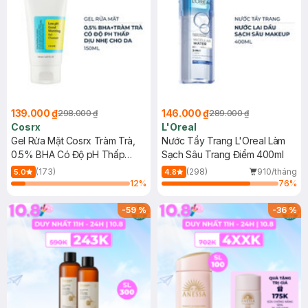
139.000 ₫
146.000 ₫
298.000 ₫
289.000 ₫
Cosrx
L'Oreal
Gel Rửa Mặt Cosrx Tràm Trà,
Nước Tẩy Trang L'Oreal Làm
0.5% BHA Có Độ pH Thấp
Sạch Sâu Trang Điểm 400ml
150ml
(173)
(298)
910/tháng
5.0
4.8
12
%
76
%
-
59
%
-
36
%