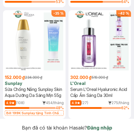
53
%
64
%
-
35
%
-
42
%
152.000 ₫
302.000 ₫
234.000 ₫
519.000 ₫
Sunplay
L'Oreal
Sữa Chống Nắng Sunplay Skin
Serum L'Oreal Hyaluronic Acid
Aqua Dưỡng Da Sáng Mịn 55g
Cấp Ẩm Sáng Da 30ml
(108)
454/tháng
(27)
275/tháng
4.9
4.9
48
%
62
%
Bill 199K Sunplay tặng Tinh Chất
Chống Nắng 7g trị giá 30K (SL có
hạn)
Bạn đã có tài khoản Hasaki?
Đăng nhập