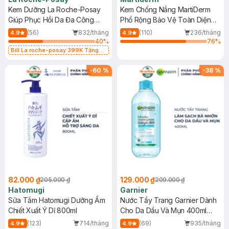
Kem Dưỡng La Roche-Posay
Kem Chống Nắng MartiDerm
Giúp Phục Hồi Da Đa Công
Phổ Rộng Bảo Vệ Toàn Diện
Dụng 40ml
40ml
(56)
832/tháng
(110)
236/tháng
4.9
4.9
40
%
76
%
Bill La roche-posay 399K Tặng
Gel rửa mặt da dầu nhạy cảm 50ml
(SL có hạn)
-
60
%
-
38
%
82.000 ₫
129.000 ₫
205.000 ₫
209.000 ₫
Hatomugi
Garnier
Sữa Tắm Hatomugi Dưỡng Ẩm
Nước Tẩy Trang Garnier Dành
Chiết Xuất Ý Dĩ 800ml
Cho Da Dầu Và Mụn 400ml
(Mới)
(123)
714/tháng
(69)
935/tháng
4.9
4.9