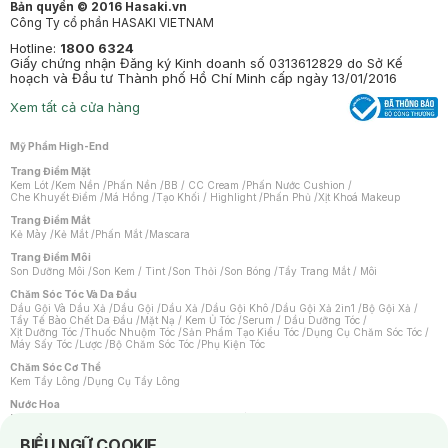
Bản quyền © 2016 Hasaki.vn
Công Ty cổ phần HASAKI VIETNAM
Hotline:
1800 6324
Giấy chứng nhận Đăng ký Kinh doanh số 0313612829 do Sở Kế
hoạch và Đầu tư Thành phố Hồ Chí Minh cấp ngày 13/01/2016
Xem tất cả cửa hàng
Mỹ Phẩm High-End
Trang Điểm Mặt
Kem Lót
/
Kem Nền
/
Phấn Nền
/
BB / CC Cream
/
Phấn Nước Cushion
/
Che Khuyết Điểm
/
Má Hồng
/
Tạo Khối / Highlight
/
Phấn Phủ
/
Xịt Khoá Makeup
Trang Điểm Mắt
Kẻ Mày
/
Kẻ Mắt
/
Phấn Mắt
/
Mascara
Trang Điểm Môi
Son Dưỡng Môi
/
Son Kem / Tint
/
Son Thỏi
/
Son Bóng
/
Tẩy Trang Mắt / Môi
Chăm Sóc Tóc Và Da Đầu
Dầu Gội Và Dầu Xả
/
Dầu Gội
/
Dầu Xả
/
Dầu Gội Khô
/
Dầu Gội Xả 2in1
/
Bộ Gội Xả
/
Tẩy Tế Bào Chết Da Đầu
/
Mặt Nạ / Kem Ủ Tóc
/
Serum / Dầu Dưỡng Tóc
/
Xịt Dưỡng Tóc
/
Thuốc Nhuộm Tóc
/
Sản Phẩm Tạo Kiểu Tóc
/
Dụng Cụ Chăm Sóc Tóc
/
Máy Sấy Tóc
/
Lược
/
Bộ Chăm Sóc Tóc
/
Phụ Kiện Tóc
Chăm Sóc Cơ Thể
Kem Tẩy Lông
/
Dụng Cụ Tẩy Lông
Nước Hoa
Nước Hoa Nữ
/
Nước Hoa Nam
/
Nước Hoa Cao Cấp
/
Xịt Thơm Toàn Thân
/
Nước Hoa Vùng Kín
Notice about cookies usage
BIỂU NGỮ COOKIE