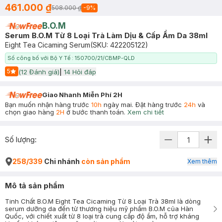
461.000 ₫
508.000 ₫
-
9
%
B.O.M
Serum B.O.M Từ 8 Loại Trà Làm Dịu & Cấp Ẩm Da 38ml
Eight Tea Cicaming Serum
(SKU:
422205122
)
Số công bố với Bộ Y Tế : 150700/21/CBMP-QLD
5
(
12
Đánh giá)
|
14
Hỏi đáp
Start Icon
Giao Nhanh Miễn Phí 2H
Bạn muốn nhận hàng trước
10h
ngày mai. Đặt hàng trước
24h
và
chọn giao hàng
2H
ở bước thanh toán.
Xem chi tiết
Số lượng:
258/339
Chi nhánh
còn sản phẩm
Xem thêm
Mô tả sản phẩm
Tinh Chất B.O.M Eight Tea Cicaming Từ 8 Loại Trà 38ml là dòng
serum dưỡng da đến từ thương hiệu mỹ phẩm B.O.M của Hàn
Quốc, với chiết xuất từ 8 loại trà cung cấp độ ẩm, hỗ trợ kháng