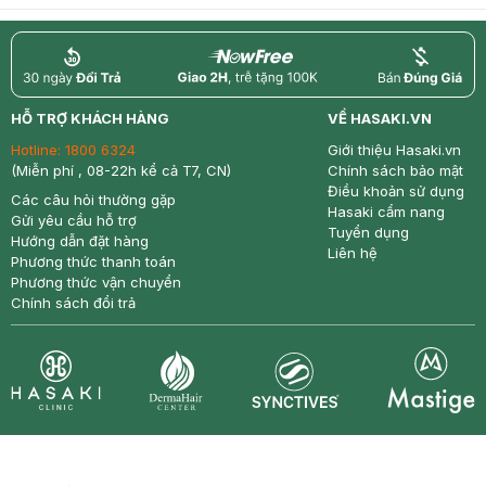
return
nowfree
price
HỖ TRỢ KHÁCH HÀNG
VỀ HASAKI.VN
Hotline:
1800 6324
Giới thiệu Hasaki.vn
(Miễn phí , 08-22h kể cả T7, CN)
Chính sách bảo mật
Điều khoản sử dụng
Các câu hỏi thường gặp
Hasaki cẩm nang
Gửi yêu cầu hỗ trợ
Tuyển dụng
Hướng dẫn đặt hàng
Liên hệ
Phương thức thanh toán
Phương thức vận chuyển
Chính sách đổi trả
Synctives
Clinic
Dermahair
Mastige