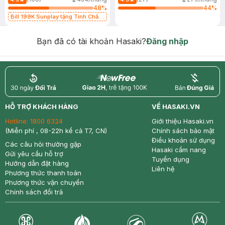
48
%
44
%
Bill 199K Sunplay tặng Tinh Chất
Chống Nắng 7g trị giá 30K (SL có
hạn)
Bạn đã có tài khoản Hasaki?
Đăng nhập
return
nowfree
price
HỖ TRỢ KHÁCH HÀNG
VỀ HASAKI.VN
Hotline:
1800 6324
Giới thiệu Hasaki.vn
(Miễn phí , 08-22h kể cả T7, CN)
Chính sách bảo mật
Điều khoản sử dụng
Các câu hỏi thường gặp
Hasaki cẩm nang
Gửi yêu cầu hỗ trợ
Tuyển dụng
Hướng dẫn đặt hàng
Liên hệ
Phương thức thanh toán
Phương thức vận chuyển
Chính sách đổi trả