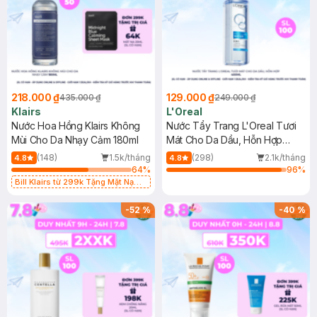
218.000 ₫
129.000 ₫
435.000 ₫
249.000 ₫
Klairs
L'Oreal
Nước Hoa Hồng Klairs Không
Nước Tẩy Trang L'Oreal Tươi
Mùi Cho Da Nhạy Cảm 180ml
Mát Cho Da Dầu, Hỗn Hợp
400ml
(148)
1.5k/tháng
(298)
2.1k/tháng
4.8
4.8
64
%
96
%
Bill Klairs từ 299k Tặng Mặt Nạ
Làm Dịu Da & Kiểm Soát Dầu Nhờn
25ml (SL Có Hạn)
-
52
%
-
40
%