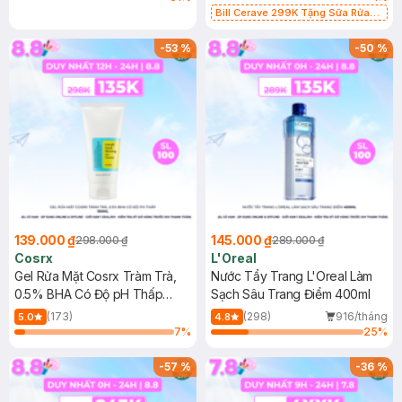
Bill Cerave 299K Tặng Sữa Rửa
Mặt Cerave 30ml (SL có hạn)
-
53
%
-
50
%
139.000 ₫
145.000 ₫
298.000 ₫
289.000 ₫
Cosrx
L'Oreal
Gel Rửa Mặt Cosrx Tràm Trà,
Nước Tẩy Trang L'Oreal Làm
0.5% BHA Có Độ pH Thấp
Sạch Sâu Trang Điểm 400ml
150ml
(173)
(298)
916/tháng
5.0
4.8
7
%
25
%
-
57
%
-
36
%