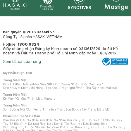
Synctives
Clinic
Dermahair
Mastige
Bản quyền © 2016 Hasaki.vn
Công Ty cổ phần HASAKI VIETNAM
Hotline:
1800 6324
Giấy chứng nhận Đăng ký Kinh doanh số 0313612829 do Sở Kế
hoạch và Đầu tư Thành phố Hồ Chí Minh cấp ngày 13/01/2016
Xem tất cả cửa hàng
Mỹ Phẩm High-End
Trang Điểm Mặt
Kem Lót
/
Kem Nền
/
Phấn Nền
/
BB / CC Cream
/
Phấn Nước Cushion
/
Che Khuyết Điểm
/
Má Hồng
/
Tạo Khối / Highlight
/
Phấn Phủ
/
Xịt Khoá Makeup
Trang Điểm Mắt
Kẻ Mày
/
Kẻ Mắt
/
Phấn Mắt
/
Mascara
Trang Điểm Môi
Son Dưỡng Môi
/
Son Kem / Tint
/
Son Thỏi
/
Son Bóng
/
Tẩy Trang Mắt / Môi
Chăm Sóc Tóc Và Da Đầu
Dầu Gội Và Dầu Xả
/
Dầu Gội
/
Dầu Xả
/
Dầu Gội Khô
/
Dầu Gội Xả 2in1
/
Bộ Gội Xả
/
Tẩy Tế Bào Chết Da Đầu
/
Mặt Nạ / Kem Ủ Tóc
/
Serum / Dầu Dưỡng Tóc
/
Xịt Dưỡng Tóc
/
Thuốc Nhuộm Tóc
/
Sản Phẩm Tạo Kiểu Tóc
/
Dụng Cụ Chăm Sóc Tóc
/
Máy Sấy Tóc
/
Lược
/
Bộ Chăm Sóc Tóc
/
Phụ Kiện Tóc