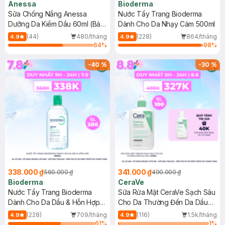
Anessa
Bioderma
Sữa Chống Nắng Anessa
Nước Tẩy Trang Bioderma
Dưỡng Da Kiềm Dầu 60ml (Bản
Dành Cho Da Nhạy Cảm 500ml
Mới)
(44)
480/tháng
(228)
864/tháng
4.9
4.9
64
%
98
%
-
40
%
-
30
%
338.000 ₫
341.000 ₫
560.000 ₫
490.000 ₫
Bioderma
CeraVe
Nước Tẩy Trang Bioderma
Sữa Rửa Mặt CeraVe Sạch Sâu
Dành Cho Da Dầu & Hỗn Hợp
Cho Da Thường Đến Da Dầu
500ml
473ml
(228)
709/tháng
(116)
1.5k/tháng
4.9
4.9
61
%
1
%