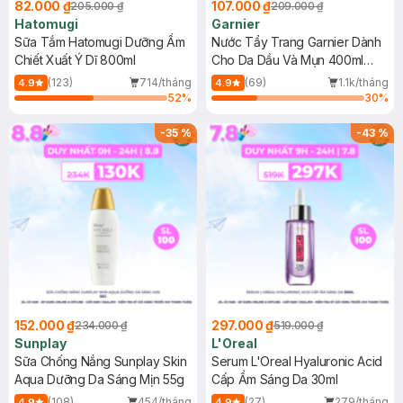
82.000 ₫
107.000 ₫
205.000 ₫
209.000 ₫
Hatomugi
Garnier
Sữa Tắm Hatomugi Dưỡng Ẩm
Nước Tẩy Trang Garnier Dành
Chiết Xuất Ý Dĩ 800ml
Cho Da Dầu Và Mụn 400ml
(Mới)
(123)
714/tháng
(69)
1.1k/tháng
4.9
4.9
52
%
30
%
-
35
%
-
43
%
152.000 ₫
297.000 ₫
234.000 ₫
519.000 ₫
Sunplay
L'Oreal
Sữa Chống Nắng Sunplay Skin
Serum L'Oreal Hyaluronic Acid
Aqua Dưỡng Da Sáng Mịn 55g
Cấp Ẩm Sáng Da 30ml
(108)
454/tháng
(27)
279/tháng
4.9
4.9