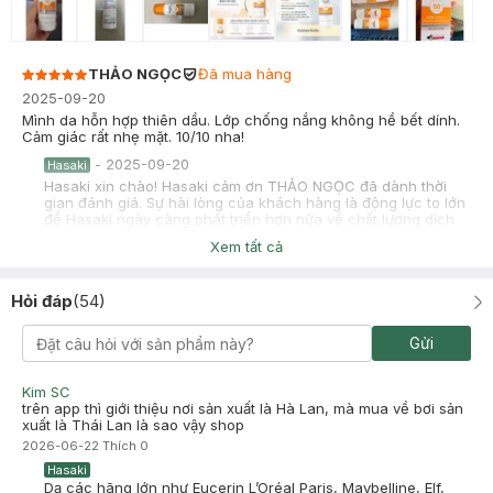
THẢO NGỌC
Đã mua hàng
2025-09-20
Mình da hỗn hợp thiên dầu. Lớp chống nắng không hề bết dính.
Cảm giác rất nhẹ mặt. 10/10 nha!
-
2025-09-20
Hasaki
Hasaki xin chào! Hasaki cảm ơn THẢO NGỌC đã dành thời
gian đánh giá. Sự hài lòng của khách hàng là động lực to lớn
để Hasaki ngày càng phát triển hơn nữa về chất lượng dịch
vụ. Cảm ơn bạn đã tin tưởng và mua sắm tại Hasaki!
Xem tất cả
Hoàng Yến
Đã mua hàng
2025-09-05
Hỏi đáp
(
54
)
m.mới mua ở Hasaki. mới dùng 2lan da nhạy cảm nên k sdung
được m pass lại 250k. bạn nào có nhu cầu lhe m nhé
Gửi
0932763237
-
2025-09-05
Hasaki
Kim SC
Hasaki xin chào! Hasaki cảm ơn Hoàng Yến đã dành thời gian
trên app thì giới thiệu nơi sản xuất là Hà Lan, mà mua về bơi sản
đánh giá. Sự hài lòng của khách hàng là động lực to lớn để
xuất là Thái Lan là sao vậy shop
Hasaki ngày càng phát triển hơn nữa về chất lượng dịch vụ.
2026-06-22
Thích
0
Cảm ơn bạn đã tin tưởng và mua sắm tại Hasaki!
Hasaki
Dạ các hãng lớn như Eucerin L’Oréal Paris, Maybelline, Elf,