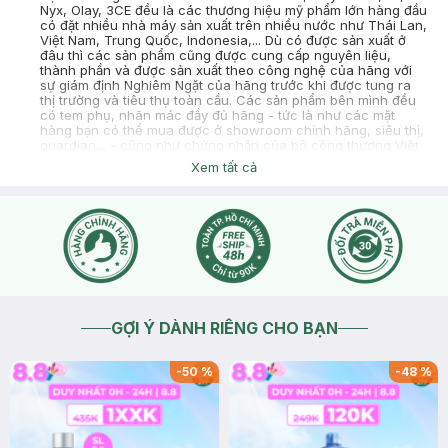
Nyx, Olay, 3CE đều là các thương hiệu mỹ phẩm lớn hàng đầu
có đặt nhiều nhà máy sản xuất trên nhiều nước như Thái Lan,
Việt Nam, Trung Quốc, Indonesia,... Dù có được sản xuất ở
đâu thì các sản phẩm cũng được cung cấp nguyên liệu,
thành phần và được sản xuất theo công nghệ của hãng với
sự giám định Nghiêm Ngặt của hãng trước khi được tung ra
thị trường và tiêu thụ toàn cầu. Các sản phẩm bên mình đều
có tem phụ, nhãn mác đầy đủ hãng - tức là như các mặt
hàng bạn có thể mua được ở showroom chính hãng, siêu thị,
guardian,.. - cũng như chứng nhận của bộ công thương Việt
Nam nên bạn hoàn toàn có thể yên tâm về chất lượng cũng
Xem tất cả
như sử dụng sản phẩm bên mình nhé
2026-06-22
Thích
0
Phan Ngọc Bích Phượng
sao cùng là 1 sản phẩm mà vị trí hạn sử dụng lại khác nhau vậy
shop, làm tui bất an quá vậy
2026-03-09
Thích
0
Hasaki
Dạ Hasaki chào bạn, nhờ bạn chủ động inbox qua Fanpage
GỢI Ý DÀNH RIÊNG CHO BẠN
hoặc Zalo giúp mình để Hasaki hỗ trợ bạn cụ thể hơn ạ
2026-03-09
Thích
0
-
50
%
-
48
%