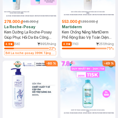
278.000 ₫
553.000 ₫
445.000 ₫
1.350.000 ₫
La Roche-Posay
Martiderm
Kem Dưỡng La Roche-Posay
Kem Chống Nắng MartiDerm
Giúp Phục Hồi Da Đa Công
Phổ Rộng Bảo Vệ Toàn Diện
Dụng 40ml
40ml
(56)
895/tháng
(110)
251/tháng
4.9
4.9
22
%
75
%
Bill La roche-posay 399K Tặng
Gel rửa mặt da dầu nhạy cảm 50ml
(SL có hạn)
-
60
%
-
49
%