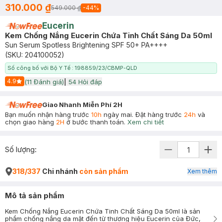
310.000 ₫
549.000 ₫
-
44
%
Eucerin
Kem Chống Nắng Eucerin Chứa Tinh Chất Sáng Da 50ml
Sun Serum Spotless Brightening SPF 50+ PA++++
(SKU:
204100052
)
Số công bố với Bộ Y Tế : 198859/23/CBMP-QLD
4.9
(
11
Đánh giá)
|
54
Hỏi đáp
Start Icon
Giao Nhanh Miễn Phí 2H
Bạn muốn nhận hàng trước
10h
ngày mai. Đặt hàng trước
24h
và
chọn giao hàng
2H
ở bước thanh toán.
Xem chi tiết
Số lượng:
318/337
Chi nhánh
còn sản phẩm
Xem thêm
Mô tả sản phẩm
Kem Chống Nắng Eucerin Chứa Tinh Chất Sáng Da 50ml là sản
phẩm chống nắng da mặt đến từ thương hiệu Eucerin của Đức,