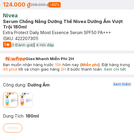
124.000 ₫
208.000 ₫
-
40
%
Nivea
Serum Chống Nắng Dưỡng Thể Nivea Dưỡng Ẩm Vượt
Trội 180ml
Extra Protect Daily Moist Essence Serum SPF50 PA+++
(SKU:
422207301
)
5
(
1
Đánh giá)
|
4
Hỏi đáp
Start Icon
Giao Nhanh Miễn Phí 2H
Bạn muốn nhận hàng trước
15h
hôm nay (
Miễn phí
). Đặt hàng trong
49 phút
tới và chọn giao hàng
2H
ở bước thanh toán.
Xem chi tiết
Xem thêm
Công dụng
:
Dưỡng Ẩm
Dung Tích
:
180ml
180ml