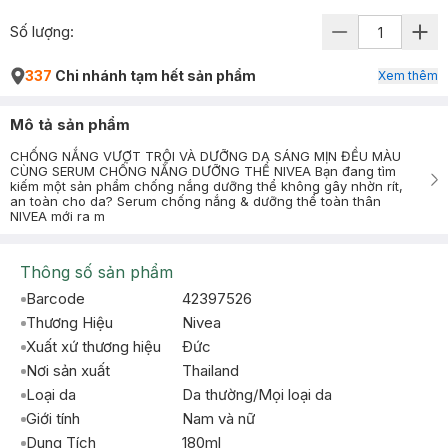
Số lượng:
337
Chi nhánh tạm hết sản phẩm
Xem thêm
Mô tả sản phẩm
CHỐNG NẮNG VƯỢT TRỘI VÀ DƯỠNG DA SÁNG MỊN ĐỀU MÀU
CÙNG SERUM CHỐNG NẮNG DƯỠNG THỂ NIVEA Bạn đang tìm
kiếm một sản phẩm chống nắng dưỡng thể không gây nhờn rít,
an toàn cho da? Serum chống nắng & dưỡng thể toàn thân
NIVEA mới ra m
Thông số sản phẩm
Barcode
42397526
Thương Hiệu
Nivea
Xuất xứ thương hiệu
Ðức
Nơi sản xuất
Thailand
Loại da
Da thường/Mọi loại da
Giới tính
Nam và nữ
Dung Tích
180ml