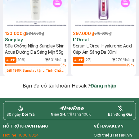
130.000 ₫
297.000 ₫
234.000 ₫
519.000 ₫
Sunplay
L'Oreal
Sữa Chống Nắng Sunplay Skin
Serum L'Oreal Hyaluronic Acid
Aqua Dưỡng Da Sáng Mịn 55g
Cấp Ẩm Sáng Da 30ml
(108)
531/tháng
(27)
279/tháng
4.9
4.9
3
%
19
%
Bill 199K Sunplay tặng Tinh Chất
Chống Nắng 7g trị giá 30K (SL có
hạn)
Bạn đã có tài khoản Hasaki?
Đăng nhập
return
nowfree
price
HỖ TRỢ KHÁCH HÀNG
VỀ HASAKI.VN
Hotline:
1800 6324
Giới thiệu Hasaki.vn