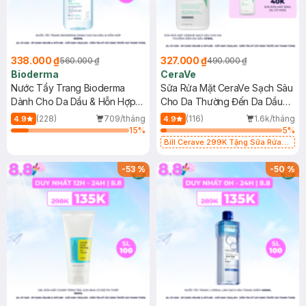
338.000 ₫
327.000 ₫
560.000 ₫
490.000 ₫
Bioderma
CeraVe
Nước Tẩy Trang Bioderma
Sữa Rửa Mặt CeraVe Sạch Sâu
Dành Cho Da Dầu & Hỗn Hợp
Cho Da Thường Đến Da Dầu
500ml
473ml
(228)
709/tháng
(116)
1.6k/tháng
4.9
4.9
15
%
5
%
Bill Cerave 299K Tặng Sữa Rửa
Mặt Cerave 30ml (SL có hạn)
-
53
%
-
50
%