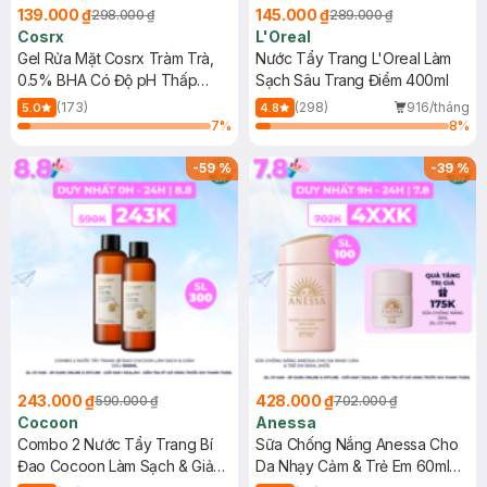
139.000 ₫
145.000 ₫
298.000 ₫
289.000 ₫
Cosrx
L'Oreal
Gel Rửa Mặt Cosrx Tràm Trà,
Nước Tẩy Trang L'Oreal Làm
0.5% BHA Có Độ pH Thấp
Sạch Sâu Trang Điểm 400ml
150ml
(173)
(298)
916/tháng
5.0
4.8
7
%
8
%
-
59
%
-
39
%
243.000 ₫
428.000 ₫
590.000 ₫
702.000 ₫
Cocoon
Anessa
Combo 2 Nước Tẩy Trang Bí
Sữa Chống Nắng Anessa Cho
Đao Cocoon Làm Sạch & Giảm
Da Nhạy Cảm & Trẻ Em 60ml