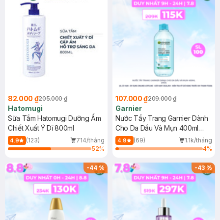
82.000 ₫
107.000 ₫
205.000 ₫
209.000 ₫
Hatomugi
Garnier
Sữa Tắm Hatomugi Dưỡng Ẩm
Nước Tẩy Trang Garnier Dành
Chiết Xuất Ý Dĩ 800ml
Cho Da Dầu Và Mụn 400ml
(Mới)
(123)
714/tháng
(69)
1.1k/tháng
4.9
4.9
52
%
4
%
-
44
%
-
43
%