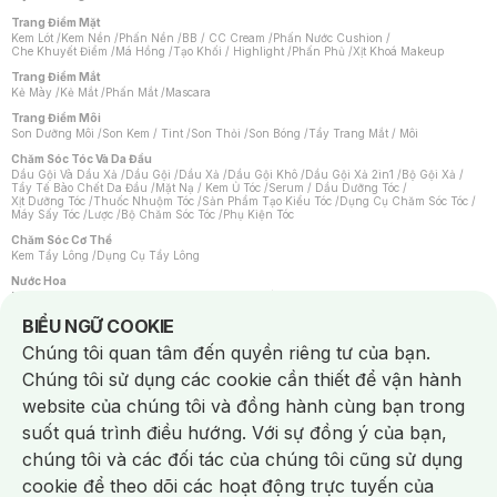
Trang Điểm Mặt
Kem Lót
/
Kem Nền
/
Phấn Nền
/
BB / CC Cream
/
Phấn Nước Cushion
/
Che Khuyết Điểm
/
Má Hồng
/
Tạo Khối / Highlight
/
Phấn Phủ
/
Xịt Khoá Makeup
Trang Điểm Mắt
Kẻ Mày
/
Kẻ Mắt
/
Phấn Mắt
/
Mascara
Trang Điểm Môi
Son Dưỡng Môi
/
Son Kem / Tint
/
Son Thỏi
/
Son Bóng
/
Tẩy Trang Mắt / Môi
Chăm Sóc Tóc Và Da Đầu
Dầu Gội Và Dầu Xả
/
Dầu Gội
/
Dầu Xả
/
Dầu Gội Khô
/
Dầu Gội Xả 2in1
/
Bộ Gội Xả
/
Tẩy Tế Bào Chết Da Đầu
/
Mặt Nạ / Kem Ủ Tóc
/
Serum / Dầu Dưỡng Tóc
/
Xịt Dưỡng Tóc
/
Thuốc Nhuộm Tóc
/
Sản Phẩm Tạo Kiểu Tóc
/
Dụng Cụ Chăm Sóc Tóc
/
Máy Sấy Tóc
/
Lược
/
Bộ Chăm Sóc Tóc
/
Phụ Kiện Tóc
Chăm Sóc Cơ Thể
Kem Tẩy Lông
/
Dụng Cụ Tẩy Lông
Nước Hoa
Nước Hoa Nữ
/
Nước Hoa Nam
/
Nước Hoa Cao Cấp
/
Xịt Thơm Toàn Thân
/
Nước Hoa Vùng Kín
Notice about cookies usage
BIỂU NGỮ COOKIE
Chăm Sóc Cá Nhân
Chúng tôi quan tâm đến quyền riêng tư của bạn.
Chống Muỗi
/
Khẩu Trang
/
Máy Massage
/
Mặt Nạ Xông Hơi
/
Nước Rửa Tay
/
Sản Phẩm Chăm Sóc Khác
/
Bàn Chải Đánh Răng
/
Bàn Chải Điện
/
Chúng tôi sử dụng các cookie cần thiết để vận hành
Hỗ Trợ Trắng Răng
/
Kem Đánh Răng
/
Máy Tăm Nước
/
Nước Súc Miệng
/
Tăm / Chỉ Nha Khoa
/
Xịt Thơm Miệng
/
Dung Dịch Vệ Sinh
/
Dưỡng Vùng Kín
/
website của chúng tôi và đồng hành cùng bạn trong
Khăn Ướt Vệ Sinh Vùng Kín
/
Băng Vệ Sinh
/
Tampon
/
Bọt Cạo Râu
/
Dao Cạo Râu
/
Máy Cạo Râu
suốt quá trình điều hướng. Với sự đồng ý của bạn,
Vấn Đề Về Da
chúng tôi và các đối tác của chúng tôi cũng sử dụng
Da Dầu / Lỗ Chân Lông To
/
Da Khô / Mất Nước
/
Da Lão Hóa
/
Da Mụn
/
Da Nhạy Cảm / Kích Ứng
/
Da Xỉn Màu
/
Thâm / Nám / Tàn Nhang
/
cookie để theo dõi các hoạt động trực tuyến của
Quầng Thâm & Bọng Mắt
/
Sẹo
/
Viêm Da Cơ Địa