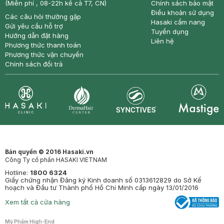
(Miễn phí , 08-22h kể cả T7, CN)
Chính sách bảo mật
Điều khoản sử dụng
Các câu hỏi thường gặp
Hasaki cẩm nang
Gửi yêu cầu hỗ trợ
Tuyển dụng
Hướng dẫn đặt hàng
Liên hệ
Phương thức thanh toán
Phương thức vận chuyển
Chính sách đổi trả
Synctives
Clinic
Dermahair
Mastige
Bản quyền © 2016 Hasaki.vn
Công Ty cổ phần HASAKI VIETNAM
Hotline:
1800 6324
Giấy chứng nhận Đăng ký Kinh doanh số 0313612829 do Sở Kế
hoạch và Đầu tư Thành phố Hồ Chí Minh cấp ngày 13/01/2016
Xem tất cả cửa hàng
Mỹ Phẩm High-End