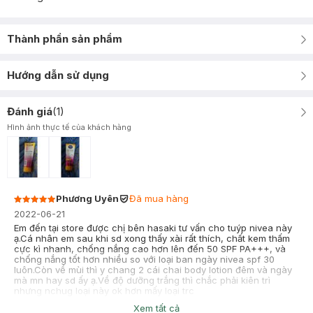
Thành phần sản phẩm
Hướng dẫn sử dụng
Đánh giá
(
1
)
Hình ảnh thực tế của khách hàng
Phương Uyên
Đã mua hàng
2022-06-21
Em đến tại store được chị bên hasaki tư vấn cho tuýp nivea này
ạ.Cá nhân em sau khi sd xong thấy xài rất thích, chất kem thấm
cực kì nhanh, chống nắng cao hơn lên đến 50 SPF PA+++, và
chống nắng tốt hơn nhiều so với loại ban ngày nivea spf 30
luôn.Còn về mùi thì y chang 2 cái chai body lotion đêm và ngày
mà mn hay sd ấy ạ.Về độ dưỡng trắng thì chắc phải kiên trì
nhưng nchug loại này ok hơn mấy loại trc
Xem tất cả