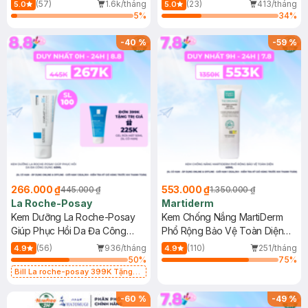
Dầu 500ml
(Mới)
(57)
1.6k/tháng
(23)
413/tháng
5.0
5.0
5
%
34
%
-
40
%
-
59
%
266.000 ₫
553.000 ₫
445.000 ₫
1.350.000 ₫
La Roche-Posay
Martiderm
Kem Dưỡng La Roche-Posay
Kem Chống Nắng MartiDerm
Giúp Phục Hồi Da Đa Công
Phổ Rộng Bảo Vệ Toàn Diện
Dụng 40ml
40ml
(56)
936/tháng
(110)
251/tháng
4.9
4.9
50
%
75
%
Bill La roche-posay 399K Tặng
Gel rửa mặt da dầu nhạy cảm 50ml
(SL có hạn)
-
60
%
-
49
%