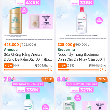
428.000 ₫
338.000 ₫
702.000 ₫
560.000 ₫
Anessa
Bioderma
Sữa Chống Nắng Anessa
Nước Tẩy Trang Bioderma
Dưỡng Da Kiềm Dầu 60ml (Bản
Dành Cho Da Nhạy Cảm 500ml
Mới)
(44)
504/tháng
(228)
864/tháng
4.9
4.9
3
%
27
%
-
40
%
-
33
%