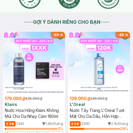
GỢI Ý DÀNH RIÊNG CHO BẠN
-
59
%
-
48
%
179.000 ₫
129.000 ₫
435.000 ₫
249.000 ₫
Klairs
L'Oreal
Nước Hoa Hồng Klairs Không
Nước Tẩy Trang L'Oreal Tươi
Mùi Cho Da Nhạy Cảm 180ml
Mát Cho Da Dầu, Hỗn Hợp
400ml
(148)
1.8k/tháng
(298)
2.1k/tháng
4.8
4.8
3
%
29
%