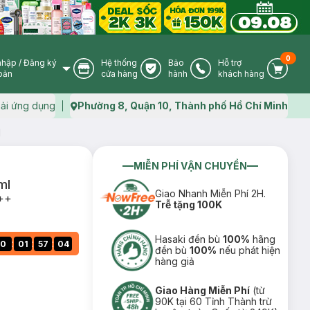
0
nhập
/
Đăng ký
Hệ thống
Bảo
Hỗ trợ
User Icon
Store Icon
Warranty Icon
Phone Icon
Cart I
oản
cửa hàng
hành
khách hàng
ải ứng dụng
Phường 8, Quận 10, Thành phố Hồ Chí Minh
Map icon
l
MIỄN PHÍ VẬN CHUYỂN
ml
Giao Nhanh Miễn Phí 2H.
++
Trễ tặng 100K
Hasaki đền bù
100%
hãng
:
:
:
0
01
57
03
đền bù
100%
nếu phát hiện
hàng giả
Giao Hàng Miễn Phí
(từ
90K tại 60 Tỉnh Thành trừ