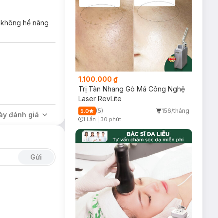
g không hề nâng
a nám, tàn nhang
 mịn không nhờn
1.100.000 ₫
Trị Tàn Nhang Gò Má Công Nghệ
Laser RevLite
(5)
156/tháng
5.0
ày đánh giá
1 Lần
|
30 phút
Timer Gray Icon
Gửi