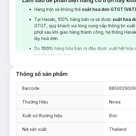
Làm sao để phân biệt hàng có trộn hay kh
Hàng trộn sẽ không thể
xuất hoá đơn GTGT (VAT
Tại Hasaki, 100% hàng bán ra sẽ được
xuất hoá 
GTGT, quý khách vui lòng cung cấp thông tin xuất
phút sau khi giao hàng thành công, hệ thống Hasa
lấy hoá đơn.
Do
100%
hàng hóa bán ra đều được xuất hết hóa 
nguồn gốc rõ ràng.
Thông số sản phẩm
Barcode
8850029009
Thương Hiệu
Nivea
Xuất xứ thương hiệu
Ðức
Nơi sản xuất
Thailand