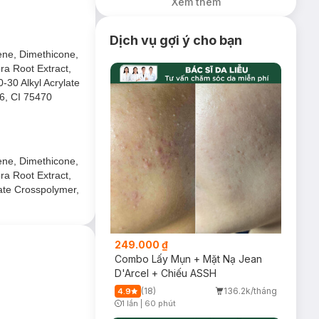
Xem thêm
 mịn không nhờn
Dịch vụ gợi ý cho bạn
ene, Dimethicone,
ra Root Extract,
30 Alkyl Acrylate
6, CI 75470
ene, Dimethicone,
ra Root Extract,
ate Crosspolymer,
249.000 ₫
Combo Lấy Mụn + Mặt Nạ Jean
D'Arcel + Chiếu ASSH
(18)
136.2k/tháng
4.9
1 lần
|
60 phút
Timer Gray Icon