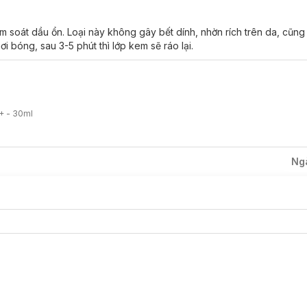
 chức năng của kem lót trang điểm.
m soát dầu ổn. Loại này không gây bết dính, nhờn rích trên da, cũn
ơi bóng, sau 3-5 phút thì lớp kem sẽ ráo lại.
i và dưỡng da sáng mịn, đồng thời cung cấp độ ẩm tối ưu cho da.
+++
giúp bảo vệ da tối ưu khỏi tia UVA1, UVA2 và UVB, giúp ngăn ngừ
 dễ dàng thấm nhanh và sâu vào da*, đem lại cảm giác dịu nhẹ, thoáng
+ - 30ml
ẹ tự nhiên, giúp da sáng hồng lên ngay sau khi sử dụng**.
Ng
tiếp.