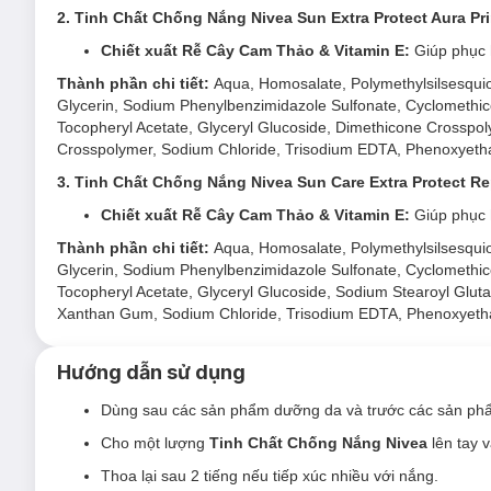
2. Tinh Chất Chống Nắng Nivea Sun Extra Protect Aura P
Kết cấu dạng tinh chất chứa các hạt phân tử siêu nhỏ,
rít. (*Lớp biểu bì)
Chiết xuất Rễ Cây Cam Thảo & Vitamin E:
Giúp phục h
Đặc biệt, có thể sử dụng như lớp lót trang điểm, mỏng 
Thành phần chi tiết:
Aqua, Homosalate, Polymethylsilsesquio
Glycerin, Sodium Phenylbenzimidazole Sulfonate, Cyclomethicon
Khi sử hàng ngày sản phẩm sẽ mang đến sự bảo vệ tối 
Tocopheryl Acetate, Glyceryl Glucoside, Dimethicone Crosspo
2. Tinh Chất Chống Nắng Nivea Sun Care Extr
Crosspolymer, Sodium Chloride, Trisodium EDTA, Phenoxyetha
3. Tinh Chất Chống Nắng Nivea Sun Care Extra Protect R
Chiết xuất Rễ Cây Cam Thảo & Vitamin E:
Giúp phục h
Thành phần chi tiết:
Aqua, Homosalate, Polymethylsilsesquio
Glycerin, Sodium Phenylbenzimidazole Sulfonate, Cyclomethicon
Loại da phù hợp:
Tocopheryl Acetate, Glyceryl Glucoside, Sodium Stearoyl Glut
Xanthan Gum, Sodium Chloride, Trisodium EDTA, Phenoxyetha
Sản phẩm phù hợp cho da dầu, hỗn hợp thiên dầu.
Giải pháp cho tình trạng da:
Hướng dẫn sử dụng
Dầu thừa - lỗ chân lông to
Dùng sau các sản phẩm dưỡng da và trước các sản phẩ
Da sạm, xỉn màu
Cho một lượng
Tinh Chất Chống Nắng Nivea
lên tay 
Ưu thế nổi bật:
Thoa lại sau 2 tiếng nếu tiếp xúc nhiều với nắng.