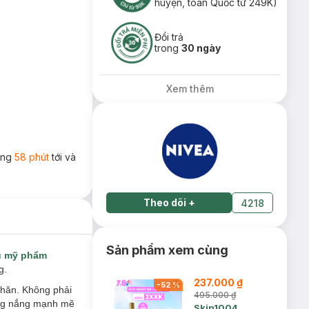
huyện, toàn Quốc từ 249K)
Đổi trả
trong
30 ngày
Xem thêm
rong
58 phút
tới và
Theo dõi
+
4218
Sản phẩm xem cùng
u mỹ phẩm
g.
237.000 ₫
-
52
%
nhăn. Không phải
495.000 ₫
ống nắng mạnh mẽ
Skin1004