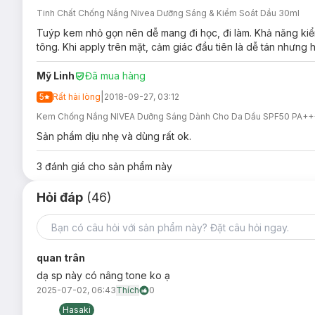
Những ai đang cần sản phẩm chống nắng tích hợp thêm
Tinh Chất Chống Nắng Nivea Dưỡng Sáng & Kiểm Soát Dầu 30ml
Ưu thế nổi bật:
Tuýp kem nhỏ gọn nên dễ mang đi học, đi làm. Khả năng kiể
tông. Khi apply trên mặt, cảm giác đầu tiên là dễ tán nhưng h
Chiết xuất rễ Cây Cam Thảo & Vitamin E
giúp phục hồ
Công thức tiên tiến với
chỉ số chống nắng SPF50+ PA
Mỹ Linh
Đã mua hàng
và nếp nhăn do nắng.
|
5
Rất hài lòng
2018-09-27, 03:12
Kết cấu dạng tinh chất chứa các hạt phân tử siêu nhỏ,
Kem Chống Nắng NIVEA Dưỡng Sáng Dành Cho Da Dầu SPF50 PA++
rít.
Sản phẩm dịu nhẹ và dùng rất ok.
Đặc biệt có thể sử dụng như lớp lót trang điểm mỏng nh
(*Lớp biểu bì. **Nhờ hiệu quả của chất làm sáng quang học.)
3
đánh giá cho sản phẩm này
Bảo quản:
Hỏi đáp
(46)
Bảo quản nơi khô ráo, thoáng mát, tránh ánh nắng trực 
Đậy nắp kín sau khi sử dụng.
Tránh xa tầm tay trẻ em.
quan trân
dạ sp này có nâng tone ko ạ
Thông số sản phẩm:
2025-07-02, 06:43
Thích
0
Thương hiệu:
NIVEA
Hasaki