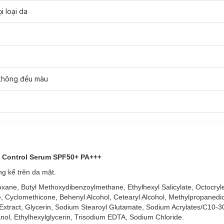
i loại da
 không đều màu
il Control Serum SPF50+ PA+++
ng kể trên da mặt.
xane, Butyl Methoxydibenzoylmethane, Ethylhexyl Salicylate, Octocryle
i và dưỡng da sáng mịn, đồng thời cung cấp độ ẩm tối ưu cho da.
 Cyclomethicone, Behenyl Alcohol, Cetearyl Alcohol, Methylpropanediol
ot Extract, Glycerin, Sodium Stearoyl Glutamate, Sodium Acrylates/C10-30
+++
giúp bảo vệ da tối ưu khỏi tia UVA1, UVA2 và UVB, giúp ngăn ngừ
, Ethylhexylglycerin, Trisodium EDTA, Sodium Chloride.