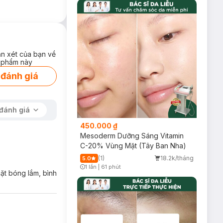
a nám, tàn nhang
 mịn không nhờn
ận xét của bạn về
 phẩm này
 đánh giá
đánh giá
450.000 ₫
Mesoderm Dưỡng Sáng Vitamin
C-20% Vùng Mặt (Tây Ban Nha)
(1)
18.2k/tháng
5.0
1 lần
|
61 phút
mặt bóng lắm, bình
Timer Gray Icon