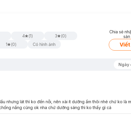
a đáng kể trên da mặt.
+++
giúp bảo vệ da tối ưu khỏi tia UVA1, UVA2 và UVB, giúp ngăn ngừ
 dễ dàng thấm nhanh và sâu vào da*, đem lại cảm giác dịu nhẹ, thoáng
Chia sẻ nh
)
4
(
1
)
3
(
0
)
sản
nhẹ tự nhiên và phù hợp với nhiều màu da.
Viết
1
(
0
)
Có hình ảnh
otect Aura Primer Sun Care SPF50+ PA+++
Ngày 
ầu nhưng lát thì ko đến nỗi, nên xài ít dưỡng ẩm thôi nhé chứ ko là 
à chống nắng cũng ok nha chứ dưỡng sáng thì ko thấy gì cả