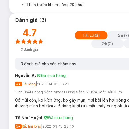
Chứa hoạt chất
L-carnitine
giúp hạn chế bã nhờn tiết r
Thoa trước khi ra nắng 20 phút.
Công thức tiên tiến với
chỉ số chống nắng SPF50+ PA
và nếp nhăn do nắng.
Đánh giá
(
3
)
Kết cấu dạng tinh chất chứa các hạt phân tử siêu nhỏ,
4.7
rít.
Tất cả
(
3
)
5
(
2
Đặc biệt, có thể sử dụng như lớp lót trang điểm, mỏng 
2
(
0
)
(*Lớp biểu bì)
3
đánh giá
3. Tinh Chất Chống Nắng Nivea Sun Extra Pr
3
đánh giá cho sản phẩm này
Nguyễn Vy
Đã mua hàng
|
4
Hài lòng
2023-04-01, 06:28
Tinh Chất Chống Nắng Nivea Dưỡng Sáng & Kiểm Soát Dầu 30ml
Loại da phù hợp:
Có mùi cồn, ko kích ứng, ko gây mụn, mới bôi lên hơi bóng d
Sản phẩm phù hợp cho mọi loại da.
thường mình bôi tầm 4-5 tiếng là đi rửa mặt, thấy cũng ok, 
Giải pháp cho tình trạng da:
Tố Như Huỳnh
Đã mua hàng
Da sạm, xỉn màu
|
5
Rất hài lòng
2022-03-15, 23:40