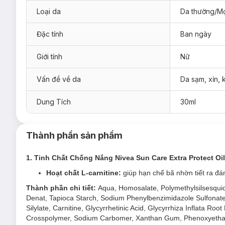
Loại da
Da thường/Mọ
Đặc tính
Ban ngày
Giới tính
Nữ
Vấn đề về da
Da sạm, xỉn,
Loại da phù hợp:
Dung Tích
30ml
Sản phẩm phù hợp cho mọi loại da.
Giải pháp cho tình trạng da:
Thành phần sản phẩm
Da sạm, xỉn màu
1. Tinh Chất Chống Nắng Nivea Sun Care Extra Protect O
Da thiếu độ ẩm
Hoạt chất L-carnitine:
giúp hạn chế bã nhờn tiết ra đá
Ưu thế nổi bật:
Thành phần chi tiết:
Aqua, Homosalate, Polymethylsilsesquio
Chiết xuất rễ Cây Cam Thảo & Vitamin E
giúp phục hồ
Denat, Tapioca Starch, Sodium Phenylbenzimidazole Sulfonate,
Silylate, Carnitine, Glycyrrhetinic Acid, Glycyrrhiza Inflata Ro
Công thức tiên tiến với
chỉ số chống nắng SPF50+ PA
Crosspolymer, Sodium Carbomer, Xanthan Gum, Phenoxyethanol
và nếp nhăn do nắng.