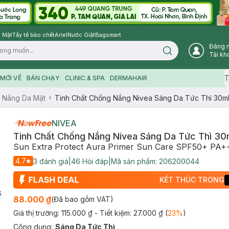
 Mặt
Tẩy tế bào chết
Ariel
Nước Giặt
Bagsmart
Đăng 
Search icon
Tài kh
T
MỚI VỀ
BÁN CHẠY
CLINIC & SPA
DERMAHAIR
 Nắng Da Mặt
Tinh Chất Chống Nắng Nivea Sáng Da Tức Thì 30m
NIVEA
Tinh Chất Chống Nắng Nivea Sáng Da Tức Thì 30
Sun Extra Protect Aura Primer Sun Care SPF50+ PA+
4.7
3
đánh giá
|
46
Hỏi đáp
|
Mã sản phẩm:
206200044
KẾT THÚC TRONG
88.000 ₫
(Đã bao gồm VAT)
Giá thị trường:
115.000 ₫
- Tiết kiệm:
27.000 ₫
(
23
%
)
Công dụng
:
Sáng Da Tức Thì