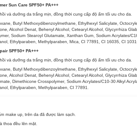
rimer Sun Care SPF50+ PA+++
 dễ dàng thấm nhanh và sâu vào da*, đem lại cảm giác dịu nhẹ, thoáng
ồi và dưỡng da trắng mịn, đồng thời cung cấp độ ẩm tối ưu cho da.
nhẹ tự nhiên và phù hợp với nhiều màu da.
xane, Butyl Methoxydibenzoylmethane, Ethylhexyl Salicylate, Octocryl
e, Alcohol Denat, Behenyl Alcohol, Cetearyl Alcohol, Glycyrrhiza Glab
ưu và nuôi dưỡng da sáng mịn.
lymer, Sodium Stearoyl Glutamate, Xanthan Gum, Sodium Acrylates/C10-
a Protect Oil Control Serum SPF50+ PA+++
nol, Ethylparaben, Methylparaben, Mica, CI 77891, CI 16035, CI 1031
epair SPF50+ PA+++
ồi và dưỡng da trắng mịn, đồng thời cung cấp độ ẩm tối ưu cho da.
xane, Butyl Methoxydibenzoylmethane, Ethylhexyl Salicylate, Octocryl
e, Alcohol Denat, Behenyl Alcohol, Cetearyl Alcohol, Glycyrrhiza Glab
amate, Dimethicone Crosspolymer, Sodium Acrylates/C10-30 Alkyl Acryl
nol, Ethylparaben, Methylparaben, CI 77891.
m make up, trên da đã được làm sạch.
và thoa đều lên mặt.