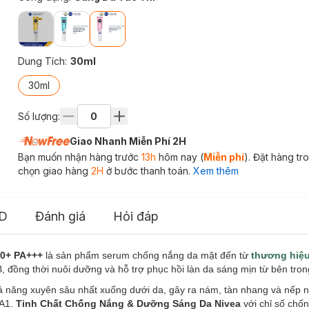
Dung Tích
:
30ml
30ml
Số lượng:
Giao Nhanh Miễn Phí 2H
Bạn muốn nhận hàng trước
13h
hôm nay (
Miễn phí
). Đặt hàng t
chọn giao hàng
2H
ở bước thanh toán.
Xem thêm
D
Đánh giá
Hỏi đáp
50+ PA+++
là sản phẩm serum chống nắng da mặt đến từ
thương hiệ
B, đồng thời nuôi dưỡng và hỗ trợ phục hồi làn da sáng mịn từ bên tron
khả năng xuyên sâu nhất xuống dưới da, gây ra nám, tàn nhang và nếp 
VA1.
Tinh Chất Chống Nắng & Dưỡng Sáng Da Nivea
với chỉ số ch