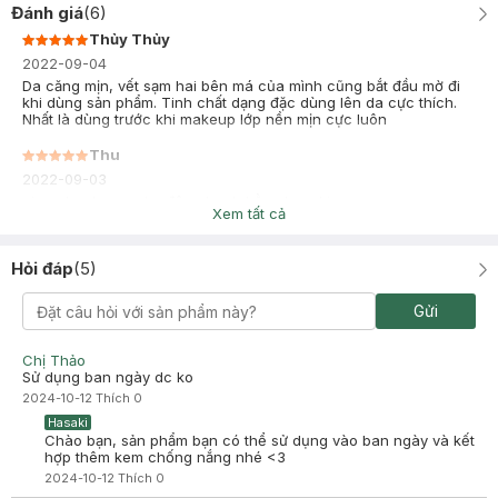
Đánh giá
(
6
)
Thủy Thủy
2022-09-04
Da căng mịn, vết sạm hai bên má của mình cũng bắt đầu mờ đi
khi dùng sản phẩm. Tinh chất dạng đặc dùng lên da cực thích.
Nhất là dùng trước khi makeup lớp nền mịn cực luôn
Thu
2022-09-03
giao nhanh, mua ko đâu nhanh bằng hasaki
Xem tất cả
Hỏi đáp
(
5
)
Gửi
Chị Thảo
Sử dụng ban ngày dc ko
2024-10-12
Thích
0
Hasaki
Chào bạn, sản phẩm bạn có thể sử dụng vào ban ngày và kết
hợp thêm kem chống nắng nhé <3
2024-10-12
Thích
0