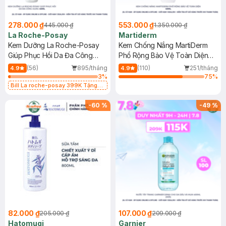
278.000 ₫
553.000 ₫
445.000 ₫
1.350.000 ₫
La Roche-Posay
Martiderm
Kem Dưỡng La Roche-Posay
Kem Chống Nắng MartiDerm
Giúp Phục Hồi Da Đa Công
Phổ Rộng Bảo Vệ Toàn Diện
Dụng 40ml
40ml
(56)
895/tháng
(110)
251/tháng
4.9
4.9
3
%
75
%
Bill La roche-posay 399K Tặng
Gel rửa mặt da dầu nhạy cảm 50ml
(SL có hạn)
-
60
%
-
49
%
82.000 ₫
107.000 ₫
205.000 ₫
209.000 ₫
Hatomugi
Garnier