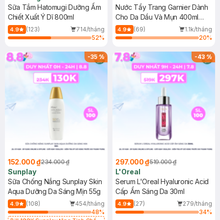
Sữa Tắm Hatomugi Dưỡng Ẩm
Nước Tẩy Trang Garnier Dành
Chiết Xuất Ý Dĩ 800ml
Cho Da Dầu Và Mụn 400ml
(Mới)
(123)
714/tháng
(69)
1.1k/tháng
4.9
4.9
52
%
20
%
-
35
%
-
43
%
152.000 ₫
297.000 ₫
234.000 ₫
519.000 ₫
Sunplay
L'Oreal
Sữa Chống Nắng Sunplay Skin
Serum L'Oreal Hyaluronic Acid
Aqua Dưỡng Da Sáng Mịn 55g
Cấp Ẩm Sáng Da 30ml
(108)
454/tháng
(27)
279/tháng
4.9
4.9
48
%
34
%