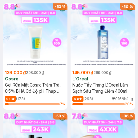
-
53
%
-
50
%
139.000 ₫
145.000 ₫
298.000 ₫
289.000 ₫
Cosrx
L'Oreal
Gel Rửa Mặt Cosrx Tràm Trà,
Nước Tẩy Trang L'Oreal Làm
0.5% BHA Có Độ pH Thấp
Sạch Sâu Trang Điểm 400ml
150ml
(173)
(298)
916/tháng
5.0
4.8
7
%
20
%
-
59
%
-
36
%