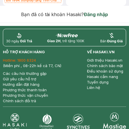
Bill 199K Sunplay tặng Tinh Chất
Chống Nắng 7g trị giá 30K (SL có
hạn)
Bạn đã có tài khoản Hasaki?
Đăng nhập
return
nowfree
price
HỖ TRỢ KHÁCH HÀNG
VỀ HASAKI.VN
Hotline:
1800 6324
Giới thiệu Hasaki.vn
(Miễn phí , 08-22h kể cả T7, CN)
Chính sách bảo mật
Điều khoản sử dụng
Các câu hỏi thường gặp
Hasaki cẩm nang
Gửi yêu cầu hỗ trợ
Tuyển dụng
Hướng dẫn đặt hàng
Liên hệ
Phương thức thanh toán
Phương thức vận chuyển
Chính sách đổi trả