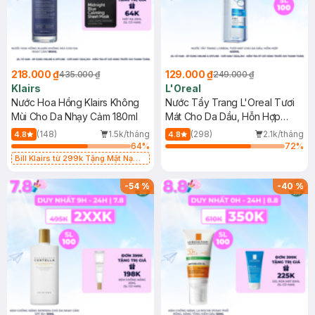
218.000 ₫
129.000 ₫
435.000 ₫
249.000 ₫
Klairs
L'Oreal
Nước Hoa Hồng Klairs Không
Nước Tẩy Trang L'Oreal Tươi
Mùi Cho Da Nhạy Cảm 180ml
Mát Cho Da Dầu, Hỗn Hợp
400ml
(148)
1.5k/tháng
(298)
2.1k/tháng
4.8
4.8
64
%
72
%
Bill Klairs từ 299k Tặng Mặt Nạ
Làm Dịu Da & Kiểm Soát Dầu Nhờn
25ml (SL Có Hạn)
-
54
%
-
40
%