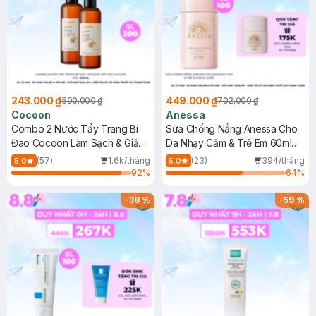
243.000 ₫
449.000 ₫
590.000 ₫
702.000 ₫
Cocoon
Anessa
Combo 2 Nước Tẩy Trang Bí
Sữa Chống Nắng Anessa Cho
Đao Cocoon Làm Sạch & Giảm
Da Nhạy Cảm & Trẻ Em 60ml
Dầu 500ml
(Mới)
(57)
1.6k/tháng
(23)
394/tháng
5.0
5.0
92
%
64
%
-
38
%
-
59
%