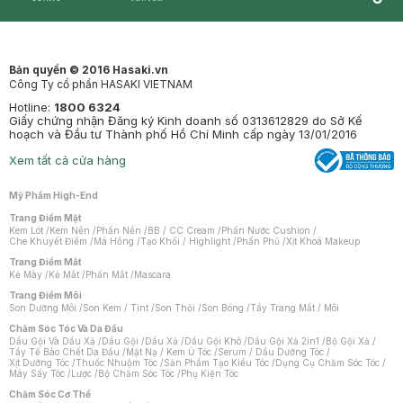
Synctives
Clinic
Dermahair
Mastige
Bản quyền © 2016 Hasaki.vn
Công Ty cổ phần HASAKI VIETNAM
Hotline:
1800 6324
Giấy chứng nhận Đăng ký Kinh doanh số 0313612829 do Sở Kế
hoạch và Đầu tư Thành phố Hồ Chí Minh cấp ngày 13/01/2016
Xem tất cả cửa hàng
Mỹ Phẩm High-End
Trang Điểm Mặt
Kem Lót
/
Kem Nền
/
Phấn Nền
/
BB / CC Cream
/
Phấn Nước Cushion
/
Che Khuyết Điểm
/
Má Hồng
/
Tạo Khối / Highlight
/
Phấn Phủ
/
Xịt Khoá Makeup
Trang Điểm Mắt
Kẻ Mày
/
Kẻ Mắt
/
Phấn Mắt
/
Mascara
Trang Điểm Môi
Son Dưỡng Môi
/
Son Kem / Tint
/
Son Thỏi
/
Son Bóng
/
Tẩy Trang Mắt / Môi
Chăm Sóc Tóc Và Da Đầu
Dầu Gội Và Dầu Xả
/
Dầu Gội
/
Dầu Xả
/
Dầu Gội Khô
/
Dầu Gội Xả 2in1
/
Bộ Gội Xả
/
Tẩy Tế Bào Chết Da Đầu
/
Mặt Nạ / Kem Ủ Tóc
/
Serum / Dầu Dưỡng Tóc
/
Xịt Dưỡng Tóc
/
Thuốc Nhuộm Tóc
/
Sản Phẩm Tạo Kiểu Tóc
/
Dụng Cụ Chăm Sóc Tóc
/
Máy Sấy Tóc
/
Lược
/
Bộ Chăm Sóc Tóc
/
Phụ Kiện Tóc
Chăm Sóc Cơ Thể