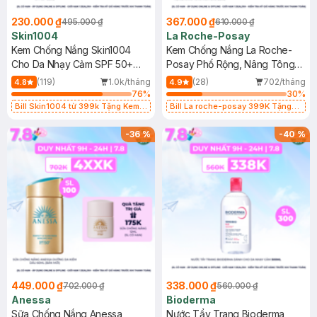
230.000 ₫
367.000 ₫
495.000 ₫
610.000 ₫
Skin1004
La Roche-Posay
Kem Chống Nắng Skin1004
Kem Chống Nắng La Roche-
Cho Da Nhạy Cảm SPF 50+
Posay Phổ Rộng, Nâng Tông
50ml
Kiềm Dầu 50ml
(119)
1.0k/tháng
(28)
702/tháng
4.8
4.9
76
%
30
%
Bill Skin1004 từ 399k Tặng Kem
Bill La roche-posay 399K Tặng
Chống Nắng Cho Da Nhạy Cảm
Gel rửa mặt da dầu nhạy cảm 50ml
SPF 50+ 20ml (SL Có Hạn)
(SL có hạn)
-
36
%
-
40
%
449.000 ₫
338.000 ₫
702.000 ₫
560.000 ₫
Anessa
Bioderma
Sữa Chống Nắng Anessa
Nước Tẩy Trang Bioderma