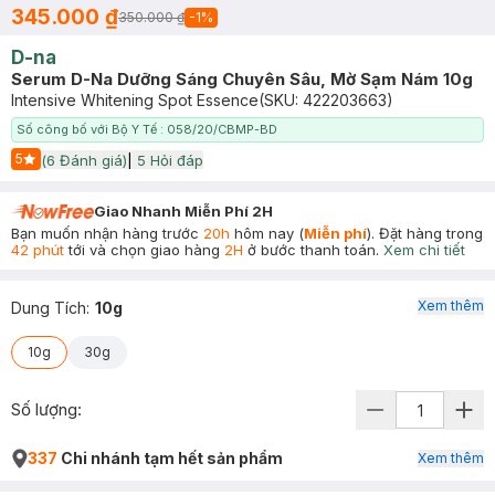
345.000 ₫
350.000 ₫
-
1
%
D-na
Serum D-Na Dưỡng Sáng Chuyên Sâu, Mờ Sạm Nám 10g
Intensive Whitening Spot Essence
(SKU:
422203663
)
Số công bố với Bộ Y Tế : 058/20/CBMP-BD
5
(
6
Đánh giá)
|
5
Hỏi đáp
Start Icon
Giao Nhanh Miễn Phí 2H
Bạn muốn nhận hàng trước
20h
hôm nay (
Miễn phí
). Đặt hàng trong
42 phút
tới và chọn giao hàng
2H
ở bước thanh toán.
Xem chi tiết
Xem thêm
Dung Tích
:
10g
10g
30g
Số lượng:
337
Chi nhánh tạm hết sản phẩm
Xem thêm