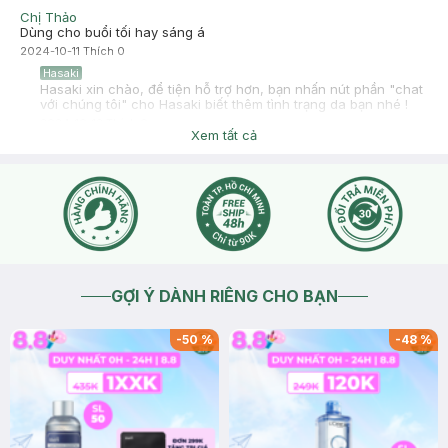
Chị Thảo
Dùng cho buổi tối hay sáng á
2024-10-11
Thích
0
Hasaki
Hasaki xin chào, để tiện hỗ trợ hơn, bạn nhấn nút phần "chat
với chúng tôi" cho Hasaki biết thêm tình trạng da bạn nhé !
2024-10-12
Thích
0
Xem tất cả
GỢI Ý DÀNH RIÊNG CHO BẠN
-
50
%
-
48
%