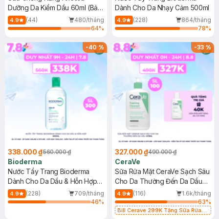
Dưỡng Da Kiềm Dầu 60ml (Bản
Dành Cho Da Nhạy Cảm 500ml
Mới)
(44)
480/tháng
(228)
864/tháng
4.9
4.9
64
%
78
%
-
40
%
-
33
%
338.000 ₫
327.000 ₫
560.000 ₫
490.000 ₫
Bioderma
CeraVe
Nước Tẩy Trang Bioderma
Sữa Rửa Mặt CeraVe Sạch Sâu
Dành Cho Da Dầu & Hỗn Hợp
Cho Da Thường Đến Da Dầu
500ml
473ml
(228)
709/tháng
(116)
1.6k/tháng
4.9
4.9
46
%
63
%
Bill Cerave 299K Tặng Sữa Rửa
Mặt Cerave 30ml (SL có hạn)