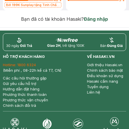
Bill 199K Sunplay tặng Tinh Chất
Chống Nắng 7g trị giá 30K (SL có
hạn)
Bạn đã có tài khoản Hasaki?
Đăng nhập
return
nowfree
price
HỖ TRỢ KHÁCH HÀNG
VỀ HASAKI.VN
Hotline:
1800 6324
Giới thiệu Hasaki.vn
(Miễn phí , 08-22h kể cả T7, CN)
Chính sách bảo mật
Điều khoản sử dụng
Các câu hỏi thường gặp
Hasaki cẩm nang
Gửi yêu cầu hỗ trợ
Tuyển dụng
Hướng dẫn đặt hàng
Liên hệ
Phương thức thanh toán
Phương thức vận chuyển
Chính sách đổi trả