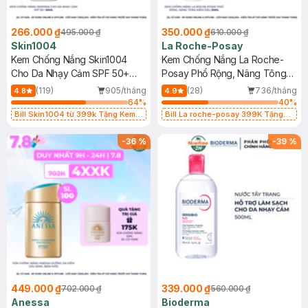
266.000 ₫
350.000 ₫
495.000 ₫
610.000 ₫
Skin1004
La Roche-Posay
Kem Chống Nắng Skin1004
Kem Chống Nắng La Roche-
Cho Da Nhạy Cảm SPF 50+
Posay Phổ Rộng, Nâng Tông
50ml
Kiềm Dầu 50ml
(119)
905/tháng
(28)
736/tháng
4.8
4.9
64
%
40
%
Bill Skin1004 từ 399k Tặng Kem
Bill La roche-posay 399K Tặng
Chống Nắng Cho Da Nhạy Cảm
Gel rửa mặt da dầu nhạy cảm 50ml
SPF 50+ 20ml (SL Có Hạn)
(SL có hạn)
-
36
%
-
39
%
449.000 ₫
339.000 ₫
702.000 ₫
560.000 ₫
Anessa
Bioderma