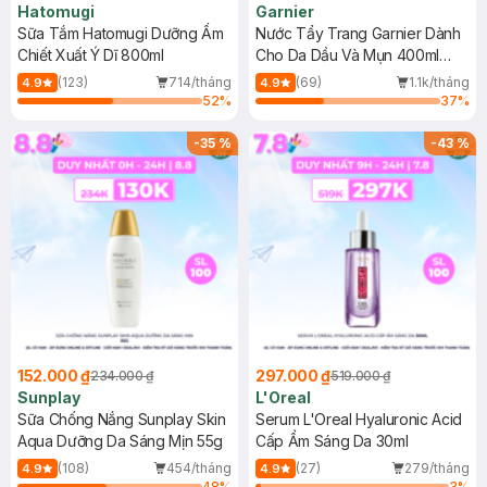
Hatomugi
Garnier
Sữa Tắm Hatomugi Dưỡng Ẩm
Nước Tẩy Trang Garnier Dành
Chiết Xuất Ý Dĩ 800ml
Cho Da Dầu Và Mụn 400ml
(Mới)
(123)
714/tháng
(69)
1.1k/tháng
4.9
4.9
52
%
37
%
-
35
%
-
43
%
152.000 ₫
297.000 ₫
234.000 ₫
519.000 ₫
Sunplay
L'Oreal
Sữa Chống Nắng Sunplay Skin
Serum L'Oreal Hyaluronic Acid
Aqua Dưỡng Da Sáng Mịn 55g
Cấp Ẩm Sáng Da 30ml
(108)
454/tháng
(27)
279/tháng
4.9
4.9
48
%
3
%