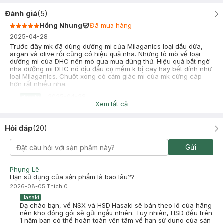
Đánh giá
(
5
)
Hồng Nhung
Đã mua hàng
2025-04-28
Trước đây mk đã dùng dưỡng mi của Milaganics loại dầu dừa,
argan và olive rồi cũng có hiệu quả nha. Nhưng tò mò về loại
dưỡng mi của DHC nên mò qua mua dùng thử. Hiệu quả bất ngờ
nha dưỡng mi DHC nó dịu đầu cọ mềm k bị cay hay bết dính như
loại Milaganics. Chuốt xong có cảm giác mi của mk cứng cáp
hơn rất nhiều nha.
-
2025-04-28
Hasaki
Xem tất cả
Hasaki xin chào! Hasaki cảm ơn Hồng Nhung đã dành thời
gian đánh giá. Sự hài lòng của khách hàng là động lực to lớn
để Hasaki ngày càng phát triển hơn nữa về chất lượng dịch
Hỏi đáp
(
20
)
vụ. Cảm ơn bạn đã tin tưởng và mua sắm tại Hasaki!
NKhanhh
Đã mua hàng
Gửi
2024-12-06
sài 5 ngày đã thấy mi dài ra hơn rồi nhưng mà chắc tui phải mua
Phụng Lê
thêm 2-3 lọ chăm cho mi khỏe quáaa
Hạn sử dụng của sản phẩm là bao lâu??
2026-08-05
Thích
0
Hasaki
Dạ chào bạn, về NSX và HSD Hasaki sẽ bán theo lô của hãng
nên kho đóng gói sẽ gửi ngẫu nhiên. Tuy nhiên, HSD đều trên
1 năm bạn có thể hoàn toàn yên tâm về hạn sử dụng của sản