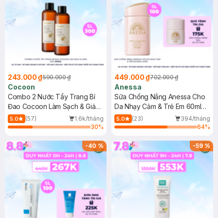
243.000 ₫
449.000 ₫
590.000 ₫
702.000 ₫
Cocoon
Anessa
Combo 2 Nước Tẩy Trang Bí
Sữa Chống Nắng Anessa Cho
Đao Cocoon Làm Sạch & Giảm
Da Nhạy Cảm & Trẻ Em 60ml
Dầu 500ml
(Mới)
(57)
1.6k/tháng
(23)
394/tháng
5.0
5.0
30
%
64
%
-
40
%
-
59
%