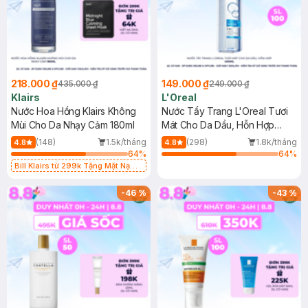
218.000 ₫
149.000 ₫
435.000 ₫
249.000 ₫
Klairs
L'Oreal
Nước Hoa Hồng Klairs Không
Nước Tẩy Trang L'Oreal Tươi
Mùi Cho Da Nhạy Cảm 180ml
Mát Cho Da Dầu, Hỗn Hợp
400ml
(148)
1.5k/tháng
(298)
1.8k/tháng
4.8
4.8
64
%
64
%
Bill Klairs từ 299k Tặng Mặt Nạ
Làm Dịu Da & Kiểm Soát Dầu Nhờn
25ml (SL Có Hạn)
-
46
%
-
43
%