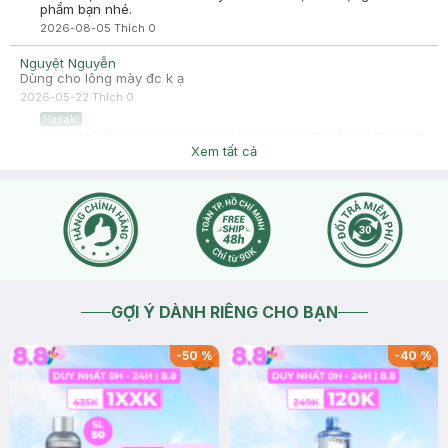
phẩm bạn nhé.
2026-08-05
Thích
0
Nguyệt Nguyễn
Dùng cho lông mày đc k ạ
2026-05-22
Thích
0
Hasaki
Dạ sản phẩm dành cho lông mi bị gãy rụng do tổn thương bởi
các yếu tố như: Khí hậu, thời tiết Bấm mi, uốn mi, chuốt
Xem tất cả
mascara nhiều lần Tẩy trang không đúng cách (dùng lực quá
mạnh, cọ xát nhiều khiến mi rụng)
2026-05-22
Thích
0
GỢI Ý DÀNH RIÊNG CHO BẠN
-
50
%
-
40
%