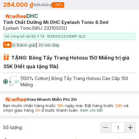
284.000 ₫
395.000 ₫
-
28
%
DHC
Tinh Chất Dưỡng Mi DHC Eyelash Tonic 6.5ml
Eyelash Tonic
(SKU:
232100012
)
Số công bố với Bộ Y Tế : 185856/22/CBMP-QLD
5
(
5
Đánh giá)
|
20
Hỏi đáp
Start Icon
TẶNG: Bông Tẩy Trang Hotosu 150 Miếng trị giá
35K (Hết quà tặng 15k)
[100% Cotton] Bông Tẩy Trang Hotosu Cao Cấp 150
Miếng
Giao Nhanh Miễn Phí 2H
Bạn muốn nhận hàng trước
10h
ngày mai. Đặt hàng trước
24h
và
chọn giao hàng
2H
ở bước thanh toán.
Xem chi tiết
Số lượng: