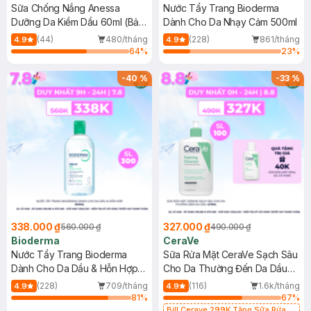
Sữa Chống Nắng Anessa
Nước Tẩy Trang Bioderma
Dưỡng Da Kiềm Dầu 60ml (Bản
Dành Cho Da Nhạy Cảm 500ml
Mới)
(44)
480/tháng
(228)
861/tháng
4.9
4.9
64
%
23
%
-
40
%
-
33
%
338.000 ₫
327.000 ₫
560.000 ₫
490.000 ₫
Bioderma
CeraVe
Nước Tẩy Trang Bioderma
Sữa Rửa Mặt CeraVe Sạch Sâu
Dành Cho Da Dầu & Hỗn Hợp
Cho Da Thường Đến Da Dầu
500ml
473ml
(228)
709/tháng
(116)
1.6k/tháng
4.9
4.9
81
%
67
%
Bill Cerave 299K Tặng Sữa Rửa