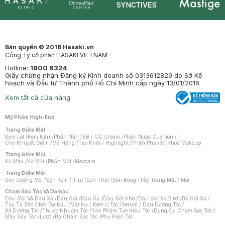
Synctives
Clinic
Dermahair
Mastige
Bản quyền © 2016 Hasaki.vn
Công Ty cổ phần HASAKI VIETNAM
Hotline:
1800 6324
Giấy chứng nhận Đăng ký Kinh doanh số 0313612829 do Sở Kế
hoạch và Đầu tư Thành phố Hồ Chí Minh cấp ngày 13/01/2016
Xem tất cả cửa hàng
Mỹ Phẩm High-End
Trang Điểm Mặt
Kem Lót
/
Kem Nền
/
Phấn Nền
/
BB / CC Cream
/
Phấn Nước Cushion
/
Che Khuyết Điểm
/
Má Hồng
/
Tạo Khối / Highlight
/
Phấn Phủ
/
Xịt Khoá Makeup
Trang Điểm Mắt
Kẻ Mày
/
Kẻ Mắt
/
Phấn Mắt
/
Mascara
Trang Điểm Môi
Son Dưỡng Môi
/
Son Kem / Tint
/
Son Thỏi
/
Son Bóng
/
Tẩy Trang Mắt / Môi
Chăm Sóc Tóc Và Da Đầu
Dầu Gội Và Dầu Xả
/
Dầu Gội
/
Dầu Xả
/
Dầu Gội Khô
/
Dầu Gội Xả 2in1
/
Bộ Gội Xả
/
Tẩy Tế Bào Chết Da Đầu
/
Mặt Nạ / Kem Ủ Tóc
/
Serum / Dầu Dưỡng Tóc
/
Xịt Dưỡng Tóc
/
Thuốc Nhuộm Tóc
/
Sản Phẩm Tạo Kiểu Tóc
/
Dụng Cụ Chăm Sóc Tóc
/
Máy Sấy Tóc
/
Lược
/
Bộ Chăm Sóc Tóc
/
Phụ Kiện Tóc