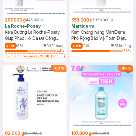
267.000 ₫
553.000 ₫
445.000 ₫
1.350.000 ₫
La Roche-Posay
Martiderm
Kem Dưỡng La Roche-Posay
Kem Chống Nắng MartiDerm
Giúp Phục Hồi Da Đa Công
Phổ Rộng Bảo Vệ Toàn Diện
Dụng 40ml
40ml
(56)
932/tháng
(110)
251/tháng
4.9
4.9
44
%
75
%
Bill La roche-posay 399K Tặng
Gel rửa mặt da dầu nhạy cảm 50ml
(SL có hạn)
-
60
%
-
49
%
82.000 ₫
107.000 ₫
205.000 ₫
209.000 ₫