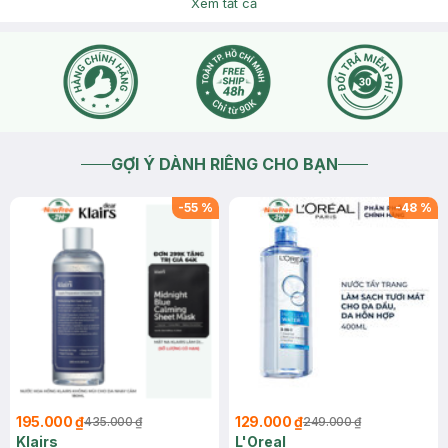
Xem tất cả
GỢI Ý DÀNH RIÊNG CHO BẠN
-
55
%
-
48
%
195.000 ₫
129.000 ₫
435.000 ₫
249.000 ₫
Klairs
L'Oreal