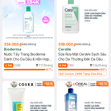
334.000 ₫
338.000 ₫
560.000 ₫
490.000 ₫
Bioderma
CeraVe
Nước Tẩy Trang Bioderma
Sữa Rửa Mặt CeraVe Sạch Sâu
Dành Cho Da Dầu & Hỗn Hợp
Cho Da Thường Đến Da Dầu
500ml
473ml
(228)
717/tháng
(116)
1.5k/tháng
4.9
4.9
97
%
96
%
Bill Cerave 299K Tặng Sữa Rửa
Mặt Cerave 30ml (SL có hạn)
-
53
%
-
50
%