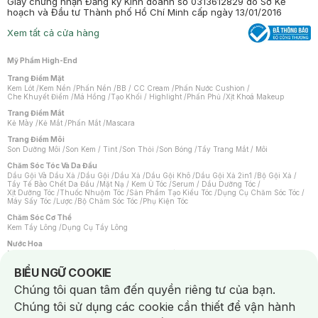
Giấy chứng nhận Đăng ký Kinh doanh số 0313612829 do Sở Kế
hoạch và Đầu tư Thành phố Hồ Chí Minh cấp ngày 13/01/2016
Xem tất cả cửa hàng
Mỹ Phẩm High-End
Trang Điểm Mặt
Kem Lót
/
Kem Nền
/
Phấn Nền
/
BB / CC Cream
/
Phấn Nước Cushion
/
Che Khuyết Điểm
/
Má Hồng
/
Tạo Khối / Highlight
/
Phấn Phủ
/
Xịt Khoá Makeup
Trang Điểm Mắt
Kẻ Mày
/
Kẻ Mắt
/
Phấn Mắt
/
Mascara
Trang Điểm Môi
Son Dưỡng Môi
/
Son Kem / Tint
/
Son Thỏi
/
Son Bóng
/
Tẩy Trang Mắt / Môi
Chăm Sóc Tóc Và Da Đầu
Dầu Gội Và Dầu Xả
/
Dầu Gội
/
Dầu Xả
/
Dầu Gội Khô
/
Dầu Gội Xả 2in1
/
Bộ Gội Xả
/
Tẩy Tế Bào Chết Da Đầu
/
Mặt Nạ / Kem Ủ Tóc
/
Serum / Dầu Dưỡng Tóc
/
Xịt Dưỡng Tóc
/
Thuốc Nhuộm Tóc
/
Sản Phẩm Tạo Kiểu Tóc
/
Dụng Cụ Chăm Sóc Tóc
/
Máy Sấy Tóc
/
Lược
/
Bộ Chăm Sóc Tóc
/
Phụ Kiện Tóc
Chăm Sóc Cơ Thể
Kem Tẩy Lông
/
Dụng Cụ Tẩy Lông
Nước Hoa
Nước Hoa Nữ
/
Nước Hoa Nam
/
Nước Hoa Cao Cấp
/
Xịt Thơm Toàn Thân
/
Nước Hoa Vùng Kín
Notice about cookies usage
BIỂU NGỮ COOKIE
Chăm Sóc Cá Nhân
Chúng tôi quan tâm đến quyền riêng tư của bạn.
Chống Muỗi
/
Khẩu Trang
/
Máy Massage
/
Mặt Nạ Xông Hơi
/
Nước Rửa Tay
/
Sản Phẩm Chăm Sóc Khác
/
Bàn Chải Đánh Răng
/
Bàn Chải Điện
/
Chúng tôi sử dụng các cookie cần thiết để vận hành
Hỗ Trợ Trắng Răng
/
Kem Đánh Răng
/
Máy Tăm Nước
/
Nước Súc Miệng
/
Tăm / Chỉ Nha Khoa
/
Xịt Thơm Miệng
/
Dung Dịch Vệ Sinh
/
Dưỡng Vùng Kín
/