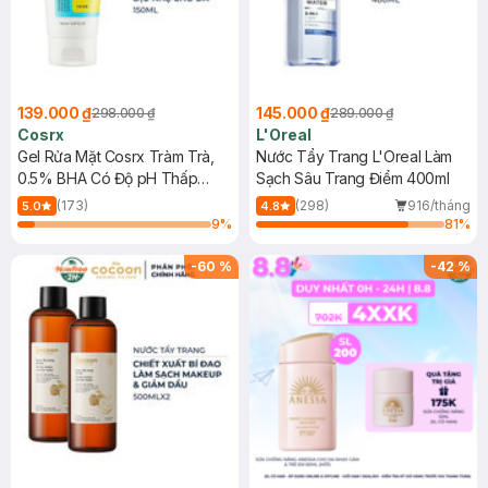
139.000 ₫
145.000 ₫
298.000 ₫
289.000 ₫
Cosrx
L'Oreal
Gel Rửa Mặt Cosrx Tràm Trà,
Nước Tẩy Trang L'Oreal Làm
0.5% BHA Có Độ pH Thấp
Sạch Sâu Trang Điểm 400ml
150ml
(173)
(298)
916/tháng
5.0
4.8
9
%
81
%
-
60
%
-
42
%