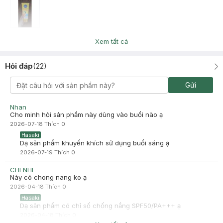
Nguyễn Thị Bảo Trân
Đã mua hàng
Xem tất cả
2022-11-23
mua lần đầu nhưng rất ưng ạ. thấm nhanh, k gây bết dính. mềm
Hỏi đáp
(
22
)
và sáng da tí
Gửi
Nhan
Cho minh hỏi sản phẩm này dùng vào buổi nào ạ
2026-07-18
Thích
0
Hasaki
Dạ sản phẩm khuyến khích sử dụng buổi sáng ạ
2026-07-19
Thích
0
CHI NHI
Này có chong nang ko ạ
2026-04-18
Thích
0
Hasaki
Dạ sản phẩm có chỉ số chống nắng SPF50/PA+++ ạ
2026-04-18
Thích
0