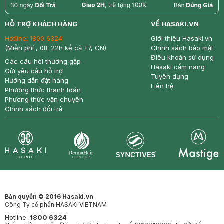
return
nowfree
price
HỖ TRỢ KHÁCH HÀNG
VỀ HASAKI.VN
Hotline:
1800 6324
Giới thiệu Hasaki.vn
(Miễn phí , 08-22h kể cả T7, CN)
Chính sách bảo mật
Điều khoản sử dụng
Các câu hỏi thường gặp
Hasaki cẩm nang
Gửi yêu cầu hỗ trợ
Tuyển dụng
Hướng dẫn đặt hàng
Liên hệ
Phương thức thanh toán
Phương thức vận chuyển
Chính sách đổi trả
Synctives
Clinic
Dermahair
Mastige
Bản quyền © 2016 Hasaki.vn
Công Ty cổ phần HASAKI VIETNAM
Hotline:
1800 6324