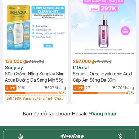
136.000 ₫
297.000 ₫
234.000 ₫
519.000 ₫
Sunplay
L'Oreal
Sữa Chống Nắng Sunplay Skin
Serum L'Oreal Hyaluronic Acid
Aqua Dưỡng Da Sáng Mịn 55g
Cấp Ẩm Sáng Da 30ml
(108)
507/tháng
(27)
279/tháng
4.9
4.9
38
%
47
%
Bill 199K Sunplay tặng Tinh Chất
Chống Nắng 7g trị giá 30K (SL có
hạn)
Bạn đã có tài khoản Hasaki?
Đăng nhập