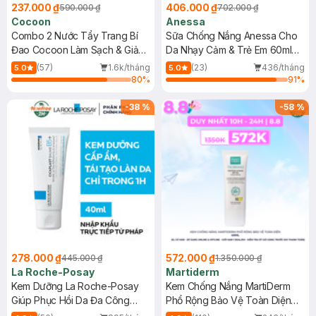
237.000 ₫
406.000 ₫
590.000 ₫
702.000 ₫
Cocoon
Anessa
Combo 2 Nước Tẩy Trang Bí
Sữa Chống Nắng Anessa Cho
Đao Cocoon Làm Sạch & Giảm
Da Nhạy Cảm & Trẻ Em 60ml
Dầu 500ml
(Mới)
(57)
1.6k/tháng
(23)
436/tháng
5.0
5.0
80
%
91
%
-
38
%
-
58
%
278.000 ₫
572.000 ₫
445.000 ₫
1.350.000 ₫
La Roche-Posay
Martiderm
Kem Dưỡng La Roche-Posay
Kem Chống Nắng MartiDerm
Giúp Phục Hồi Da Đa Công
Phổ Rộng Bảo Vệ Toàn Diện
Dụng 40ml
40ml