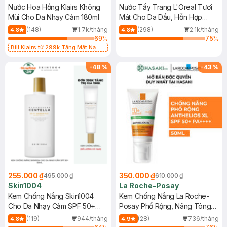
Nước Hoa Hồng Klairs Không
Nước Tẩy Trang L'Oreal Tươi
Mùi Cho Da Nhạy Cảm 180ml
Mát Cho Da Dầu, Hỗn Hợp
400ml
(148)
1.7k/tháng
(298)
2.1k/tháng
4.8
4.8
69
%
75
%
Bill Klairs từ 299k Tặng Mặt Nạ
Làm Dịu Da & Kiểm Soát Dầu Nhờn
25ml (SL Có Hạn)
-
48
%
-
43
%
255.000 ₫
350.000 ₫
495.000 ₫
610.000 ₫
Skin1004
La Roche-Posay
Kem Chống Nắng Skin1004
Kem Chống Nắng La Roche-
Cho Da Nhạy Cảm SPF 50+
Posay Phổ Rộng, Nâng Tông
50ml
Kiềm Dầu 50ml
(119)
944/tháng
(28)
736/tháng
4.8
4.9