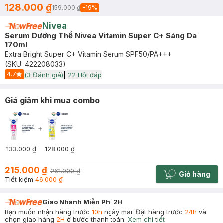
128.000 ₫
159.000 ₫
-
19
%
Nivea
Serum Dưỡng Thể Nivea Vitamin Super C+ Sáng Da
170ml
Extra Bright Super C+ Vitamin Serum SPF50/PA+++
(SKU:
422208033
)
4.7
(
3
Đánh giá)
|
22
Hỏi đáp
Start Icon
Giá giảm khi mua combo
133.000 ₫
128.000 ₫
215.000 ₫
261.000 ₫
Giỏ hàng
Cart plus 
Tiết kiệm
46.000 ₫
Giao Nhanh Miễn Phí 2H
Bạn muốn nhận hàng trước
10h
ngày mai. Đặt hàng trước
24h
và
chọn giao hàng
2H
ở bước thanh toán.
Xem chi tiết