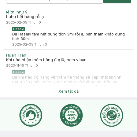
lê thị như ý
huhu hết hàng rồi ạ
2025-02-05
Thích
0
Hasaki
Dạ Hasaki tạm hết dung tích 3ml rồi ạ, bạn tham khảo dung
tích 30ml
2025-02-05
Thích
0
Huan Tran
Khi nào nhập thêm hàng ở q10, hcm v bạn
2023-11-16
Thích
0
Hasaki
Dạ khi nào có hàng về thêm hệ thống sẽ cập nhật lại tình
trạng sản phẩm còn tại chi nhánh và thông báo trên wall
facebook, tình trạng sản phẩm tại website http://hasaki.vn/
<3. Bạn nhớ theo dõi page hoặc để nhận được thông tin
Xem tất cả
chính xác nhất bạn lên web mình bấm thông báo khi có hàng
online, điền thông tin, có hàng bên mình sẽ gửi thông báo
cho bạn nhé! <3
2023-11-17
Thích
0