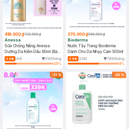
418.000 ₫
370.000 ₫
702.000 ₫
560.000 ₫
Anessa
Bioderma
Sữa Chống Nắng Anessa
Nước Tẩy Trang Bioderma
Dưỡng Da Kiềm Dầu 60ml (Bản
Dành Cho Da Nhạy Cảm 500ml
Mới)
(44)
516/tháng
(228)
789/tháng
4.9
4.9
25
%
64
%
-
31
%
-
30
%