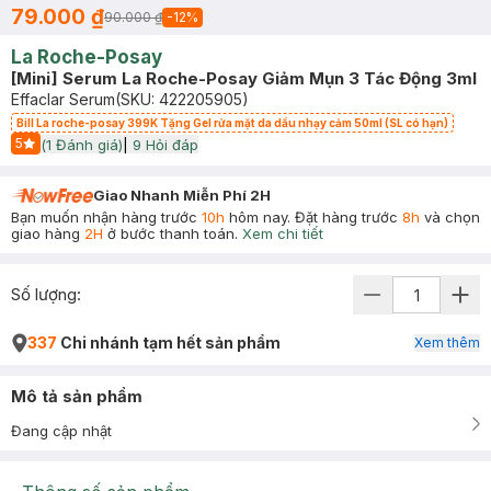
79.000 ₫
90.000 ₫
-
12
%
La Roche-Posay
[Mini] Serum La Roche-Posay Giảm Mụn 3 Tác Động 3ml
Effaclar Serum
(SKU:
422205905
)
Bill La roche-posay 399K Tặng Gel rửa mặt da dầu nhạy cảm 50ml (SL có hạn)
5
(
1
Đánh giá)
|
9
Hỏi đáp
Start Icon
Giao Nhanh Miễn Phí 2H
Bạn muốn nhận hàng trước
10h
hôm nay. Đặt hàng trước
8h
và chọn
giao hàng
2H
ở bước thanh toán.
Xem chi tiết
Số lượng:
337
Chi nhánh tạm hết sản phẩm
Xem thêm
Mô tả sản phẩm
Đang cập nhật