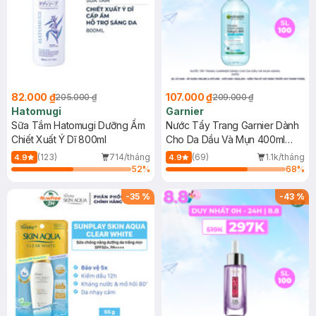
82.000 ₫
107.000 ₫
205.000 ₫
209.000 ₫
Hatomugi
Garnier
Sữa Tắm Hatomugi Dưỡng Ẩm
Nước Tẩy Trang Garnier Dành
Chiết Xuất Ý Dĩ 800ml
Cho Da Dầu Và Mụn 400ml
(Mới)
(123)
714/tháng
(69)
1.1k/tháng
4.9
4.9
52
%
68
%
-
35
%
-
43
%