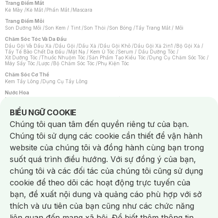
Trang Điểm Mắt
Kẻ Mày
/
Kẻ Mắt
/
Phấn Mắt
/
Mascara
Trang Điểm Môi
Son Dưỡng Môi
/
Son Kem / Tint
/
Son Thỏi
/
Son Bóng
/
Tẩy Trang Mắt / Môi
Chăm Sóc Tóc Và Da Đầu
Dầu Gội Và Dầu Xả
/
Dầu Gội
/
Dầu Xả
/
Dầu Gội Khô
/
Dầu Gội Xả 2in1
/
Bộ Gội Xả
/
Tẩy Tế Bào Chết Da Đầu
/
Mặt Nạ / Kem Ủ Tóc
/
Serum / Dầu Dưỡng Tóc
/
Xịt Dưỡng Tóc
/
Thuốc Nhuộm Tóc
/
Sản Phẩm Tạo Kiểu Tóc
/
Dụng Cụ Chăm Sóc Tóc
/
Máy Sấy Tóc
/
Lược
/
Bộ Chăm Sóc Tóc
/
Phụ Kiện Tóc
Chăm Sóc Cơ Thể
Kem Tẩy Lông
/
Dụng Cụ Tẩy Lông
Nước Hoa
Nước Hoa Nữ
/
Nước Hoa Nam
/
Nước Hoa Cao Cấp
/
Xịt Thơm Toàn Thân
/
Nước Hoa Vùng Kín
Notice about cookies usage
BIỂU NGỮ COOKIE
Chăm Sóc Cá Nhân
Chúng tôi quan tâm đến quyền riêng tư của bạn.
Chống Muỗi
/
Khẩu Trang
/
Máy Massage
/
Mặt Nạ Xông Hơi
/
Nước Rửa Tay
/
Sản Phẩm Chăm Sóc Khác
/
Bàn Chải Đánh Răng
/
Bàn Chải Điện
/
Chúng tôi sử dụng các cookie cần thiết để vận hành
Hỗ Trợ Trắng Răng
/
Kem Đánh Răng
/
Máy Tăm Nước
/
Nước Súc Miệng
/
Tăm / Chỉ Nha Khoa
/
Xịt Thơm Miệng
/
Dung Dịch Vệ Sinh
/
Dưỡng Vùng Kín
/
website của chúng tôi và đồng hành cùng bạn trong
Khăn Ướt Vệ Sinh Vùng Kín
/
Băng Vệ Sinh
/
Tampon
/
Bọt Cạo Râu
/
Dao Cạo Râu
/
Máy Cạo Râu
suốt quá trình điều hướng. Với sự đồng ý của bạn,
Vấn Đề Về Da
chúng tôi và các đối tác của chúng tôi cũng sử dụng
Da Dầu / Lỗ Chân Lông To
/
Da Khô / Mất Nước
/
Da Lão Hóa
/
Da Mụn
/
Da Nhạy Cảm / Kích Ứng
/
Da Xỉn Màu
/
Thâm / Nám / Tàn Nhang
/
cookie để theo dõi các hoạt động trực tuyến của
Quầng Thâm & Bọng Mắt
/
Sẹo
/
Viêm Da Cơ Địa
bạn, đề xuất nội dung và quảng cáo phù hợp với sở
Dụng Cụ / Phụ Kiện Chăm Sóc Da
Chat i
Bông Tẩy Trang
/
Khăn Lau Mặt Khô
/
Dụng Cụ / Máy Rửa Mặt
/
Máy Chăm Sóc Da
/
thích và ưu tiên của bạn cũng như các chức năng
Dụng Cụ Chăm Sóc Khác
liên quan đến mạng xã hội. Để biết thêm thông tin,