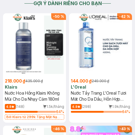
GỢI Ý DÀNH RIÊNG CHO BẠN
-
50
%
-
42
%
218.000 ₫
144.000 ₫
435.000 ₫
249.000 ₫
Klairs
L'Oreal
Nước Hoa Hồng Klairs Không
Nước Tẩy Trang L'Oreal Tươi
Mùi Cho Da Nhạy Cảm 180ml
Mát Cho Da Dầu, Hỗn Hợp
400ml
(148)
1.5k/tháng
(298)
1.9k/tháng
4.8
4.8
64
%
64
%
Bill Klairs từ 299k Tặng Mặt Nạ
Làm Dịu Da & Kiểm Soát Dầu Nhờn
25ml (SL Có Hạn)
-
46
%
-
43
%