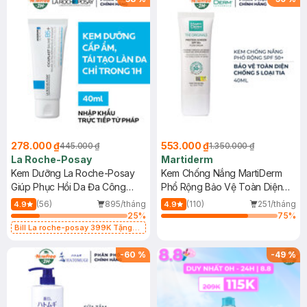
278.000 ₫
553.000 ₫
445.000 ₫
1.350.000 ₫
La Roche-Posay
Martiderm
Kem Dưỡng La Roche-Posay
Kem Chống Nắng MartiDerm
Giúp Phục Hồi Da Đa Công
Phổ Rộng Bảo Vệ Toàn Diện
Dụng 40ml
40ml
(56)
895/tháng
(110)
251/tháng
4.9
4.9
25
%
75
%
Bill La roche-posay 399K Tặng
Gel rửa mặt da dầu nhạy cảm 50ml
(SL có hạn)
-
60
%
-
49
%