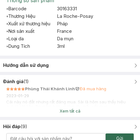
Thông số sản phẩm
Barcode
30163331
Thương Hiệu
La Roche-Posay
Xuất xứ thương hiệu
Pháp
Nơi sản xuất
France
Loại da
Da mụn
Dung Tích
3ml
Hướng dẫn sử dụng
Đánh giá
(
1
)
Phùng Thái Khánh Linh
Đã mua hàng
2023-01-29
Cái này nó đắt nhưng rất đáng mua. Sài là hôm sau thấy hiệu
quả rõ rệt liền. Da mềm hơn và làm dịu mấy vết mụn
Xem tất cả
Hỏi đáp
(
9
)
Gửi