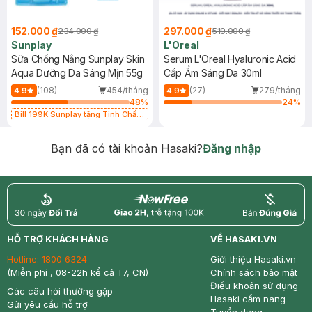
152.000 ₫
297.000 ₫
234.000 ₫
519.000 ₫
Sunplay
L'Oreal
Sữa Chống Nắng Sunplay Skin
Serum L'Oreal Hyaluronic Acid
Aqua Dưỡng Da Sáng Mịn 55g
Cấp Ẩm Sáng Da 30ml
(108)
454/tháng
(27)
279/tháng
4.9
4.9
48
%
24
%
Bill 199K Sunplay tặng Tinh Chất
Chống Nắng 7g trị giá 30K (SL có
hạn)
Bạn đã có tài khoản Hasaki?
Đăng nhập
return
nowfree
price
HỖ TRỢ KHÁCH HÀNG
VỀ HASAKI.VN
Hotline:
1800 6324
Giới thiệu Hasaki.vn
(Miễn phí , 08-22h kể cả T7, CN)
Chính sách bảo mật
Điều khoản sử dụng
Các câu hỏi thường gặp
Hasaki cẩm nang
Gửi yêu cầu hỗ trợ