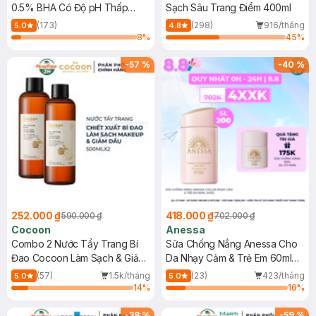
0.5% BHA Có Độ pH Thấp
Sạch Sâu Trang Điểm 400ml
150ml
(173)
(298)
916/tháng
5.0
4.8
8
%
45
%
-
57
%
-
40
%
252.000 ₫
418.000 ₫
590.000 ₫
702.000 ₫
Cocoon
Anessa
Combo 2 Nước Tẩy Trang Bí
Sữa Chống Nắng Anessa Cho
Đao Cocoon Làm Sạch & Giảm
Da Nhạy Cảm & Trẻ Em 60ml
Dầu 500ml
(Mới)
(57)
1.5k/tháng
(23)
423/tháng
5.0
5.0
14
%
16
%
-
38
%
-
59
%