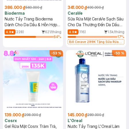
386.000 ₫
341.000 ₫
560.000 ₫
490.000 ₫
Bioderma
CeraVe
Nước Tẩy Trang Bioderma
Sữa Rửa Mặt CeraVe Sạch Sâu
Dành Cho Da Dầu & Hỗn Hợp
Cho Da Thường Đến Da Dầu
500ml
473ml
(228)
621/tháng
(116)
1.5k/tháng
4.9
4.9
64
%
17
%
Bill Cerave 299K Tặng Sữa Rửa
Mặt Cerave 30ml (SL có hạn)
-
53
%
-
50
%
139.000 ₫
145.000 ₫
298.000 ₫
289.000 ₫
Cosrx
L'Oreal
Gel Rửa Mặt Cosrx Tràm Trà,
Nước Tẩy Trang L'Oreal Làm