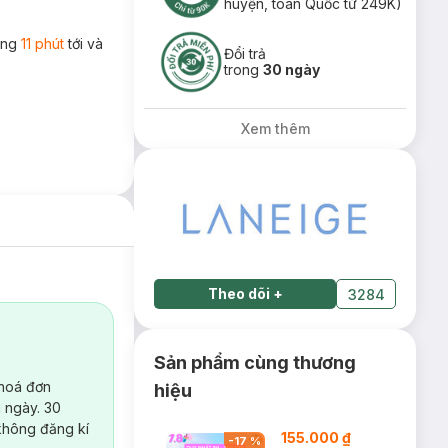
huyện, toàn Quốc từ 249K)
rong
11 phút
tới và
Đổi trả
trong
30 ngày
Xem thêm
Theo dõi
+
3284
Sản phẩm cùng thương
 hoá đơn
hiệu
 ngày. 30
không đăng kí
155.000 ₫
-
17
%