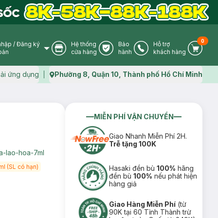
0
nhập
/
Đăng ký
Hệ thống
Bảo
Hỗ trợ
User Icon
Store Icon
Warranty Icon
Phone Icon
Cart I
oản
cửa hàng
hành
khách hàng
ải ứng dụng
Phường 8, Quận 10, Thành phố Hồ Chí Minh
Map icon
MIỄN PHÍ VẬN CHUYỂN
Giao Nhanh Miễn Phí 2H.
Trễ tặng 100K
a-lao-hoa-7ml
l (SL có hạn)
Hasaki đền bù
100%
hãng
đền bù
100%
nếu phát hiện
hàng giả
Giao Hàng Miễn Phí
(từ
90K tại 60 Tỉnh Thành trừ