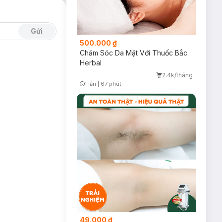
Gửi
500.000 ₫
Chăm Sóc Da Mặt Với Thuốc Bắc
Herbal
2.4k/tháng
1 lần
|
67 phút
Timer Gray Icon
49.000 ₫