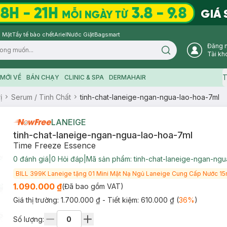
 Mặt
Tẩy tế bào chết
Ariel
Nước Giặt
Bagsmart
Đăng 
Search icon
Tài kh
T
MỚI VỀ
BÁN CHẠY
CLINIC & SPA
DERMAHAIR
ị
Serum / Tinh Chất
tinh-chat-laneige-ngan-ngua-lao-hoa-7ml
LANEIGE
tinh-chat-laneige-ngan-ngua-lao-hoa-7ml
Time Freeze Essence
0
đánh giá
|
0
Hỏi đáp
|
Mã sản phẩm:
tinh-chat-laneige-ngan-ngu
BILL 399K Laneige tặng 01 Mini Mặt Nạ Ngủ Laneige Cung Cấp Nước 15m
1.090.000 ₫
(Đã bao gồm VAT)
Giá thị trường:
1.700.000 ₫
- Tiết kiệm:
610.000 ₫
(
36
%
)
Số lượng: