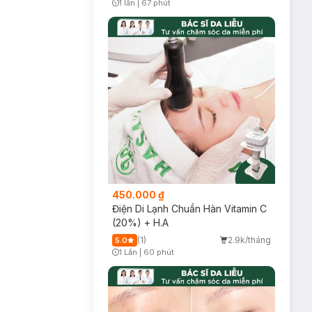
1 lần
|
67 phút
Timer Gray Icon
450.000 ₫
Điện Di Lạnh Chuẩn Hàn Vitamin C
(20%) + H.A
(1)
2.9k/tháng
5.0
1 Lần
|
60 phút
Timer Gray Icon