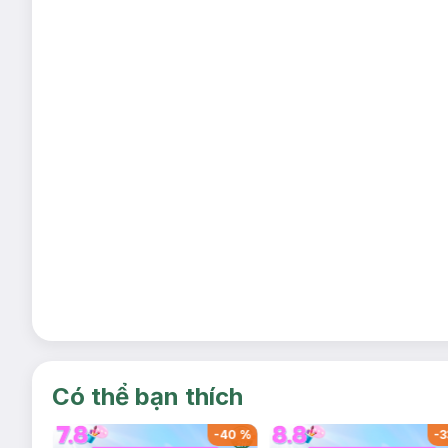
Có thể bạn thích
-
40
%
-
40
%
-
3