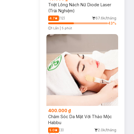
Triệt Lông Nách Nữ Diode Laser
(Trải Nghiệm)
(12)
67.6k/tháng
4.7
43
%
1 Lần
|
5 phút
Timer Gray Icon
400.000 ₫
Chăm Sóc Da Mặt Với Thảo Mộc
Habbu
(3)
2.0k/tháng
5.0