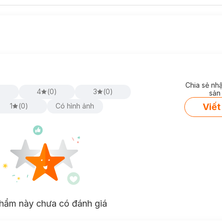
Chia sẻ nh
)
4
(
0
)
3
(
0
)
sản
Viết
1
(
0
)
Có hình ảnh
hẩm này chưa có đánh giá