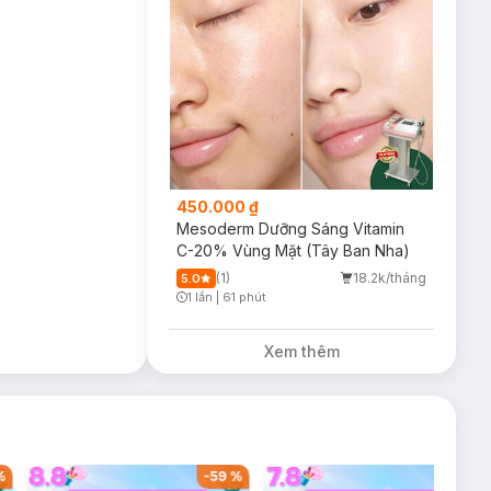
450.000 ₫
Mesoderm Dưỡng Sáng Vitamin
C-20% Vùng Mặt (Tây Ban Nha)
(1)
18.2k/tháng
5.0
1 lần
|
61 phút
Timer Gray Icon
Xem thêm
%
-
59
%
-
39
%