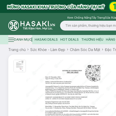
Kem Chống Nắng
Tẩy Trang
Sữa Rửa
Logo
DANH MỤC
HASAKI DEALS
HOT DEALS
THƯƠNG HIỆU
HÀNG 
Hamburger icon
Trang chủ
Sức Khỏe - Làm Đẹp
Chăm Sóc Da Mặt
Đặc Tr