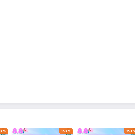
3
%
-
53
%
-
50