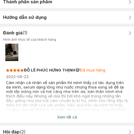
Thành phần sản phẩm
Hướng dẫn sử dụng
Đánh giá
(
1
)
Hình ảnh thực tế của khách hàng
ĐỖ LÊ PHÚC HƯNG THỊNH
Đã mua hàng
2022-09-22
Cảm nhận cá nhân về sản phẩm thì mình thấy có tác dụng trên
da mình, serum dạng lỏng như nước nhưng thoa xong sẽ để lại
một lớp mỏng mịn và hơi căng nhẹ trên da, bản thân mình khá
thích điều này. Nhưng về mùi thì hơi khó ngửi trong những lần
đầu: giống như mùi trái cam chuẩn bị bị hư, mình cho rằng đây là
điểm trừ lớn nhất của sản phẩm. Hiệu quả trên da mình thì thấy
có giúp làm mờ thâm là rõ nhất. Xài ko bị kích ứng. Chai thì được
thiết kế màu đen với lại dung tích nhỏ, mà do lỏng nên xài mau
Xem tất cả
hết, chưa kịp oxi hoá là mình xài hết rồi. Nên dùng thử.
Hỏi đáp
(
2
)