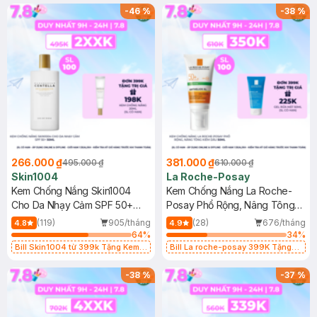
25ml (SL Có Hạn)
-
46
%
-
38
%
266.000 ₫
381.000 ₫
495.000 ₫
610.000 ₫
Skin1004
La Roche-Posay
Kem Chống Nắng Skin1004
Kem Chống Nắng La Roche-
Cho Da Nhạy Cảm SPF 50+
Posay Phổ Rộng, Nâng Tông
50ml
Kiềm Dầu 50ml
(119)
905/tháng
(28)
676/tháng
4.8
4.9
64
%
34
%
Bill Skin1004 từ 399k Tặng Kem
Bill La roche-posay 399K Tặng
Chống Nắng Cho Da Nhạy Cảm
Gel rửa mặt da dầu nhạy cảm 50ml
SPF 50+ 20ml (SL Có Hạn)
(SL có hạn)
-
38
%
-
37
%