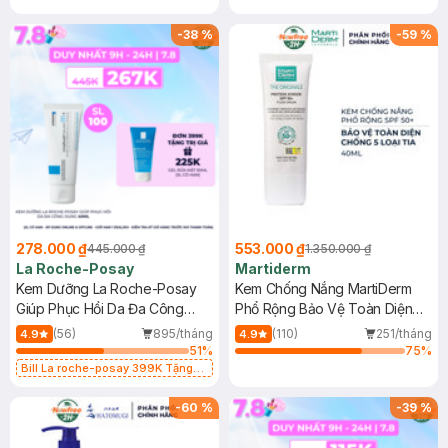
-
38
%
-
59
%
278.000 ₫
553.000 ₫
445.000 ₫
1.350.000 ₫
La Roche-Posay
Martiderm
Kem Dưỡng La Roche-Posay
Kem Chống Nắng MartiDerm
Giúp Phục Hồi Da Đa Công
Phổ Rộng Bảo Vệ Toàn Diện
Dụng 40ml
40ml
(56)
895/tháng
(110)
251/tháng
4.9
4.9
51
%
75
%
Bill La roche-posay 399K Tặng
Gel rửa mặt da dầu nhạy cảm 50ml
(SL có hạn)
-
60
%
-
39
%