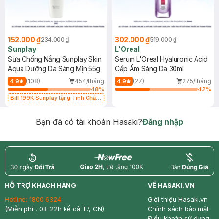
152.000 ₫
302.000 ₫
234.000 ₫
519.000 ₫
Sunplay
L'Oreal
Sữa Chống Nắng Sunplay Skin
Serum L'Oreal Hyaluronic Acid
Aqua Dưỡng Da Sáng Mịn 55g
Cấp Ẩm Sáng Da 30ml
(108)
454/tháng
(27)
275/tháng
4.9
4.9
48
%
42
%
Bill 199K Sunplay tặng Tinh Chất
Chống Nắng 7g trị giá 30K (SL có
hạn)
Bạn đã có tài khoản Hasaki?
Đăng nhập
return
nowfree
price
HỖ TRỢ KHÁCH HÀNG
VỀ HASAKI.VN
Hotline:
1800 6324
Giới thiệu Hasaki.vn
(Miễn phí , 08-22h kể cả T7, CN)
Chính sách bảo mật
Điều khoản sử dụng