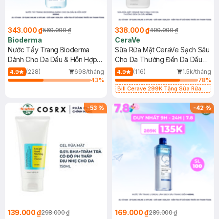
343.000 ₫
338.000 ₫
560.000 ₫
490.000 ₫
Bioderma
CeraVe
Nước Tẩy Trang Bioderma
Sữa Rửa Mặt CeraVe Sạch Sâu
Dành Cho Da Dầu & Hỗn Hợp
Cho Da Thường Đến Da Dầu
500ml
473ml
(228)
698/tháng
(116)
1.5k/tháng
4.9
4.9
43
%
78
%
Bill Cerave 299K Tặng Sữa Rửa
Mặt Cerave 30ml (SL có hạn)
-
53
%
-
42
%
139.000 ₫
169.000 ₫
298.000 ₫
289.000 ₫