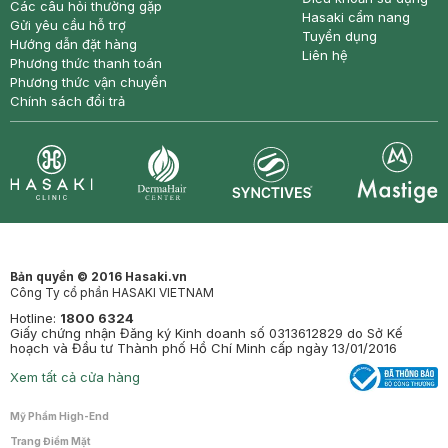
Các câu hỏi thường gặp
Hasaki cẩm nang
Gửi yêu cầu hỗ trợ
Tuyển dụng
Hướng dẫn đặt hàng
Liên hệ
Phương thức thanh toán
Phương thức vận chuyển
Chính sách đổi trả
Synctives
Clinic
Dermahair
Mastige
Bản quyền © 2016 Hasaki.vn
Công Ty cổ phần HASAKI VIETNAM
Hotline:
1800 6324
Giấy chứng nhận Đăng ký Kinh doanh số 0313612829 do Sở Kế
hoạch và Đầu tư Thành phố Hồ Chí Minh cấp ngày 13/01/2016
Xem tất cả cửa hàng
Mỹ Phẩm High-End
Trang Điểm Mặt