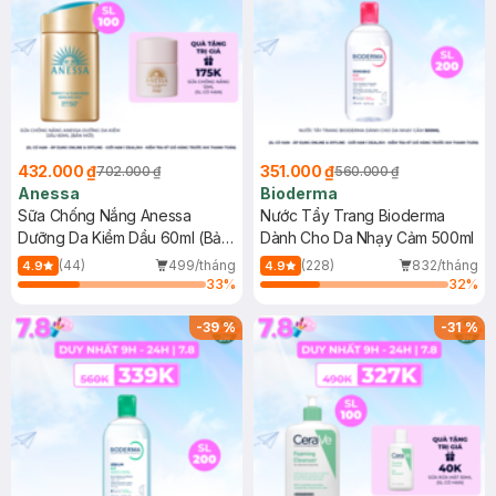
432.000 ₫
351.000 ₫
702.000 ₫
560.000 ₫
Anessa
Bioderma
Sữa Chống Nắng Anessa
Nước Tẩy Trang Bioderma
Dưỡng Da Kiềm Dầu 60ml (Bản
Dành Cho Da Nhạy Cảm 500ml
Mới)
(44)
499/tháng
(228)
832/tháng
4.9
4.9
33
%
32
%
-
39
%
-
31
%