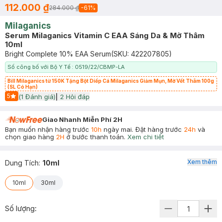
112.000 ₫
284.000 ₫
-
61
%
Milaganics
Serum Milaganics Vitamin C EAA Sáng Da & Mờ Thâm
10ml
Bright Complete 10% EAA Serum
(SKU:
422207805
)
Số công bố với Bộ Y Tế : 0519/22/CBMP-LA
Bill Milaganics từ 150K Tặng Bột Diếp Cá Milaganics Giảm Mụn, Mờ Vết Thâm 100g
(SL Có Hạn)
5
(
1
Đánh giá)
|
2
Hỏi đáp
Start Icon
Giao Nhanh Miễn Phí 2H
Bạn muốn nhận hàng trước
10h
ngày mai. Đặt hàng trước
24h
và
chọn giao hàng
2H
ở bước thanh toán.
Xem chi tiết
Xem thêm
Dung Tích
:
10ml
10ml
30ml
Số lượng: