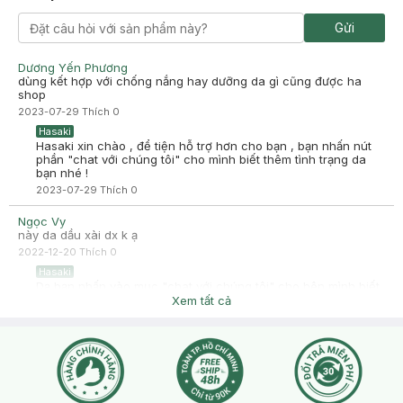
Gửi
Dương Yến Phương
dùng kết hợp với chống nắng hay dưỡng da gì cũng được ha
shop
2023-07-29
Thích
0
Hasaki
Hasaki xin chào , để tiện hỗ trợ hơn cho bạn , bạn nhấn nút
phần "chat với chúng tôi" cho mình biết thêm tình trạng da
bạn nhé !
2023-07-29
Thích
0
Ngọc Vy
này da dầu xài dx k ạ
2022-12-20
Thích
0
Hasaki
Dạ bạn nhấn vào mục "chat với chúng tôi" cho bên mình biết
thêm tình trạng da của bạn nhé ạ!
Xem tất cả
2022-12-20
Thích
0