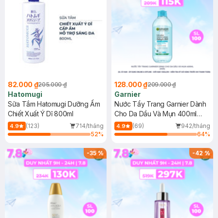
82.000 ₫
128.000 ₫
205.000 ₫
209.000 ₫
Hatomugi
Garnier
Sữa Tắm Hatomugi Dưỡng Ẩm
Nước Tẩy Trang Garnier Dành
Chiết Xuất Ý Dĩ 800ml
Cho Da Dầu Và Mụn 400ml
(Mới)
(123)
714/tháng
(69)
942/tháng
4.9
4.9
52
%
64
%
-
35
%
-
42
%