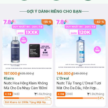
GỢI Ý DÀNH RIÊNG CHO BẠN
-
55
%
-
42
%
197.000 ₫
144.000 ₫
435.000 ₫
249.000 ₫
Klairs
L'Oreal
Nước Hoa Hồng Klairs Không
Nước Tẩy Trang L'Oreal Tươi
Mùi Cho Da Nhạy Cảm 180ml
Mát Cho Da Dầu, Hỗn Hợp
400ml
(148)
1.6k/tháng
(298)
1.9k/tháng
4.8
4.8
37
%
64
%
Bill Klairs từ 299k Tặng Mặt Nạ
Làm Dịu Da & Kiểm Soát Dầu Nhờn