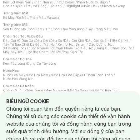
Kem Lót
/
Kem Nền
/
Phấn Nền
/
BB / CC Cream
/
Phấn Nước Cushion
/
Che Khuyết Điểm
/
Má Hồng
/
Tạo Khối / Highlight
/
Phấn Phủ
/
Xịt Khoá Makeup
Trang Điểm Mắt
Kẻ Mày
/
Kẻ Mắt
/
Phấn Mắt
/
Mascara
Trang Điểm Môi
Son Dưỡng Môi
/
Son Kem / Tint
/
Son Thỏi
/
Son Bóng
/
Tẩy Trang Mắt / Môi
Chăm Sóc Tóc Và Da Đầu
Dầu Gội Và Dầu Xả
/
Dầu Gội
/
Dầu Xả
/
Dầu Gội Khô
/
Dầu Gội Xả 2in1
/
Bộ Gội Xả
/
Tẩy Tế Bào Chết Da Đầu
/
Mặt Nạ / Kem Ủ Tóc
/
Serum / Dầu Dưỡng Tóc
/
Xịt Dưỡng Tóc
/
Thuốc Nhuộm Tóc
/
Sản Phẩm Tạo Kiểu Tóc
/
Dụng Cụ Chăm Sóc Tóc
/
Máy Sấy Tóc
/
Lược
/
Bộ Chăm Sóc Tóc
/
Phụ Kiện Tóc
Chăm Sóc Cơ Thể
Kem Tẩy Lông
/
Dụng Cụ Tẩy Lông
Nước Hoa
Nước Hoa Nữ
/
Nước Hoa Nam
/
Nước Hoa Cao Cấp
/
Xịt Thơm Toàn Thân
/
Nước Hoa Vùng Kín
Chăm Sóc Cá Nhân
Chống Muỗi
/
Khẩu Trang
/
Máy Massage
/
Mặt Nạ Xông Hơi
/
Nước Rửa Tay
/
Sản Phẩm Chăm Sóc Khác
/
Bàn Chải Đánh Răng
/
Bàn Chải Điện
/
Hỗ Trợ Trắng Răng
/
Kem Đánh Răng
/
Máy Tăm Nước
/
Nước Súc Miệng
/
Notice about cookies usage
BIỂU NGỮ COOKIE
Tăm / Chỉ Nha Khoa
/
Xịt Thơm Miệng
/
Dung Dịch Vệ Sinh
/
Dưỡng Vùng Kín
/
Khăn Ướt Vệ Sinh Vùng Kín
/
Băng Vệ Sinh
/
Tampon
/
Bọt Cạo Râu
/
Dao Cạo Râu
/
Chúng tôi quan tâm đến quyền riêng tư của bạn.
Máy Cạo Râu
Chúng tôi sử dụng các cookie cần thiết để vận hành
Vấn Đề Về Da
Da Dầu / Lỗ Chân Lông To
/
Da Khô / Mất Nước
/
Da Lão Hóa
/
Da Mụn
/
website của chúng tôi và đồng hành cùng bạn trong
Da Nhạy Cảm / Kích Ứng
/
Da Xỉn Màu
/
Thâm / Nám / Tàn Nhang
/
Quầng Thâm & Bọng Mắt
/
Sẹo
/
Viêm Da Cơ Địa
suốt quá trình điều hướng. Với sự đồng ý của bạn,
Dụng Cụ / Phụ Kiện Chăm Sóc Da
chúng tôi và các đối tác của chúng tôi cũng sử dụng
Bông Tẩy Trang
/
Khăn Lau Mặt Khô
/
Dụng Cụ / Máy Rửa Mặt
/
Máy Chăm Sóc Da
/