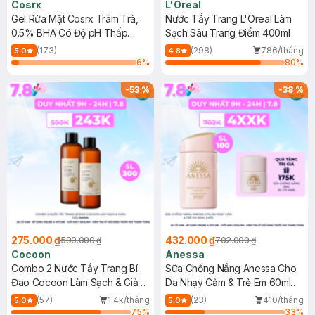
Cosrx
L'Oreal
Gel Rửa Mặt Cosrx Tràm Trà,
Nước Tẩy Trang L'Oreal Làm
0.5% BHA Có Độ pH Thấp
Sạch Sâu Trang Điểm 400ml
150ml
(173)
(298)
786/tháng
5.0
4.8
6
%
80
%
-
53
%
-
38
%
275.000 ₫
432.000 ₫
590.000 ₫
702.000 ₫
Cocoon
Anessa
Combo 2 Nước Tẩy Trang Bí
Sữa Chống Nắng Anessa Cho
Đao Cocoon Làm Sạch & Giảm
Da Nhạy Cảm & Trẻ Em 60ml
Dầu 500ml
(Mới)
(57)
1.4k/tháng
(23)
410/tháng
5.0
5.0
75
%
33
%