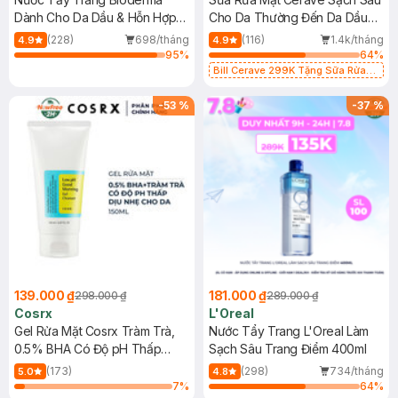
Dành Cho Da Dầu & Hỗn Hợp
Cho Da Thường Đến Da Dầu
500ml
473ml
(228)
698/tháng
(116)
1.4k/tháng
4.9
4.9
95
%
64
%
Bill Cerave 299K Tặng Sữa Rửa
Mặt Cerave 30ml (SL có hạn)
-
53
%
-
37
%
139.000 ₫
181.000 ₫
298.000 ₫
289.000 ₫
Cosrx
L'Oreal
Gel Rửa Mặt Cosrx Tràm Trà,
Nước Tẩy Trang L'Oreal Làm
0.5% BHA Có Độ pH Thấp
Sạch Sâu Trang Điểm 400ml
150ml
(173)
(298)
734/tháng
5.0
4.8
7
%
64
%