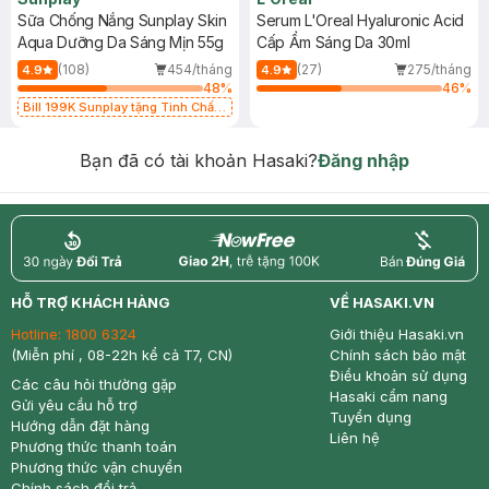
Sữa Chống Nắng Sunplay Skin
Serum L'Oreal Hyaluronic Acid
Aqua Dưỡng Da Sáng Mịn 55g
Cấp Ẩm Sáng Da 30ml
(108)
454/tháng
(27)
275/tháng
4.9
4.9
48
%
46
%
Bill 199K Sunplay tặng Tinh Chất
Chống Nắng 7g trị giá 30K (SL có
hạn)
Bạn đã có tài khoản Hasaki?
Đăng nhập
return
nowfree
price
HỖ TRỢ KHÁCH HÀNG
VỀ HASAKI.VN
Hotline:
1800 6324
Giới thiệu Hasaki.vn
(Miễn phí , 08-22h kể cả T7, CN)
Chính sách bảo mật
Điều khoản sử dụng
Các câu hỏi thường gặp
Hasaki cẩm nang
Gửi yêu cầu hỗ trợ
Tuyển dụng
Hướng dẫn đặt hàng
Liên hệ
Phương thức thanh toán
Phương thức vận chuyển
Chính sách đổi trả