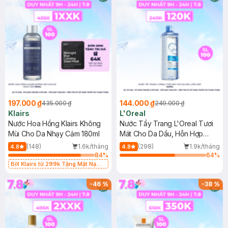
197.000 ₫
144.000 ₫
435.000 ₫
249.000 ₫
Klairs
L'Oreal
Nước Hoa Hồng Klairs Không
Nước Tẩy Trang L'Oreal Tươi
Mùi Cho Da Nhạy Cảm 180ml
Mát Cho Da Dầu, Hỗn Hợp
400ml
(148)
1.6k/tháng
(298)
1.9k/tháng
4.8
4.8
84
%
64
%
Bill Klairs từ 299k Tặng Mặt Nạ
Làm Dịu Da & Kiểm Soát Dầu Nhờn
25ml (SL Có Hạn)
-
46
%
-
38
%