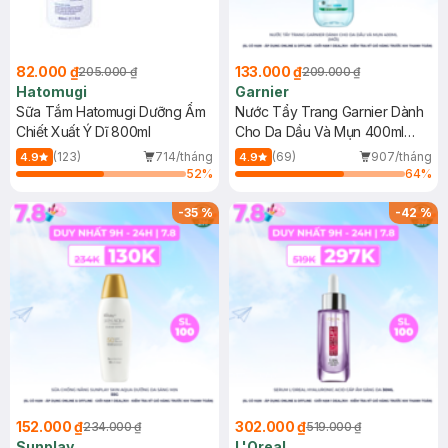
82.000 ₫
133.000 ₫
205.000 ₫
209.000 ₫
Hatomugi
Garnier
Sữa Tắm Hatomugi Dưỡng Ẩm
Nước Tẩy Trang Garnier Dành
Chiết Xuất Ý Dĩ 800ml
Cho Da Dầu Và Mụn 400ml
(Mới)
(123)
714/tháng
(69)
907/tháng
4.9
4.9
52
%
64
%
-
35
%
-
42
%
152.000 ₫
302.000 ₫
234.000 ₫
519.000 ₫
Sunplay
L'Oreal