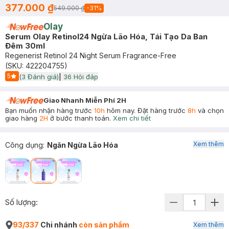
377.000 ₫
549.000 ₫
-
31
%
Olay
Serum Olay Retinol24 Ngừa Lão Hóa, Tái Tạo Da Ban
Đêm 30ml
Regenerist Retinol 24 Night Serum Fragrance-Free
(SKU:
422204755
)
5
(
3
Đánh giá)
|
36
Hỏi đáp
Start Icon
Giao Nhanh Miễn Phí 2H
Bạn muốn nhận hàng trước
10h
hôm nay. Đặt hàng trước
8h
và chọn
giao hàng
2H
ở bước thanh toán.
Xem chi tiết
Xem thêm
Công dụng
:
Ngăn Ngừa Lão Hóa
Số lượng:
93/337
Chi nhánh
còn sản phẩm
Xem thêm