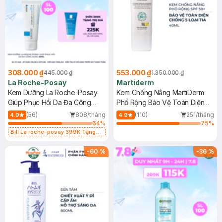
308.000 ₫
553.000 ₫
445.000 ₫
1.350.000 ₫
La Roche-Posay
Martiderm
Kem Dưỡng La Roche-Posay
Kem Chống Nắng MartiDerm
Giúp Phục Hồi Da Đa Công
Phổ Rộng Bảo Vệ Toàn Diện
Dụng 40ml
40ml
(56)
808/tháng
(110)
251/tháng
4.9
4.9
64
%
75
%
Bill La roche-posay 399K Tặng
Gel rửa mặt da dầu nhạy cảm 50ml
(SL có hạn)
-
60
%
-
36
%