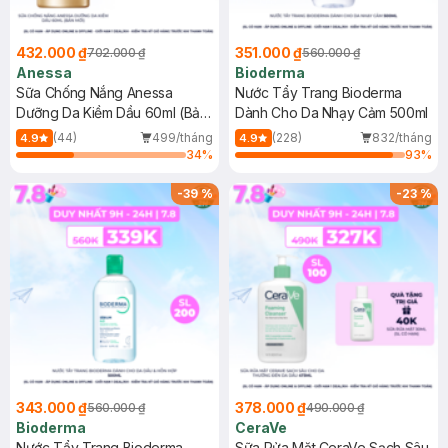
432.000 ₫
351.000 ₫
702.000 ₫
560.000 ₫
Anessa
Bioderma
Sữa Chống Nắng Anessa
Nước Tẩy Trang Bioderma
Dưỡng Da Kiềm Dầu 60ml (Bản
Dành Cho Da Nhạy Cảm 500ml
Mới)
(44)
499/tháng
(228)
832/tháng
4.9
4.9
34
%
93
%
-
39
%
-
23
%
343.000 ₫
378.000 ₫
560.000 ₫
490.000 ₫
Bioderma
CeraVe
Nước Tẩy Trang Bioderma
Sữa Rửa Mặt CeraVe Sạch Sâu