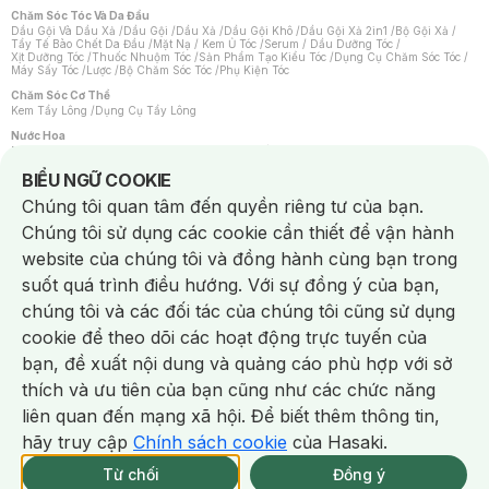
Chăm Sóc Tóc Và Da Đầu
Dầu Gội Và Dầu Xả
/
Dầu Gội
/
Dầu Xả
/
Dầu Gội Khô
/
Dầu Gội Xả 2in1
/
Bộ Gội Xả
/
Tẩy Tế Bào Chết Da Đầu
/
Mặt Nạ / Kem Ủ Tóc
/
Serum / Dầu Dưỡng Tóc
/
Xịt Dưỡng Tóc
/
Thuốc Nhuộm Tóc
/
Sản Phẩm Tạo Kiểu Tóc
/
Dụng Cụ Chăm Sóc Tóc
/
Máy Sấy Tóc
/
Lược
/
Bộ Chăm Sóc Tóc
/
Phụ Kiện Tóc
Chăm Sóc Cơ Thể
Kem Tẩy Lông
/
Dụng Cụ Tẩy Lông
Nước Hoa
Nước Hoa Nữ
/
Nước Hoa Nam
/
Nước Hoa Cao Cấp
/
Xịt Thơm Toàn Thân
/
Nước Hoa Vùng Kín
Notice about cookies usage
BIỂU NGỮ COOKIE
Chăm Sóc Cá Nhân
Chúng tôi quan tâm đến quyền riêng tư của bạn.
Chống Muỗi
/
Khẩu Trang
/
Máy Massage
/
Mặt Nạ Xông Hơi
/
Nước Rửa Tay
/
Sản Phẩm Chăm Sóc Khác
/
Bàn Chải Đánh Răng
/
Bàn Chải Điện
/
Chúng tôi sử dụng các cookie cần thiết để vận hành
Hỗ Trợ Trắng Răng
/
Kem Đánh Răng
/
Máy Tăm Nước
/
Nước Súc Miệng
/
Tăm / Chỉ Nha Khoa
/
Xịt Thơm Miệng
/
Dung Dịch Vệ Sinh
/
Dưỡng Vùng Kín
/
website của chúng tôi và đồng hành cùng bạn trong
Khăn Ướt Vệ Sinh Vùng Kín
/
Băng Vệ Sinh
/
Tampon
/
Bọt Cạo Râu
/
Dao Cạo Râu
/
Máy Cạo Râu
suốt quá trình điều hướng. Với sự đồng ý của bạn,
Vấn Đề Về Da
chúng tôi và các đối tác của chúng tôi cũng sử dụng
Da Dầu / Lỗ Chân Lông To
/
Da Khô / Mất Nước
/
Da Lão Hóa
/
Da Mụn
/
Da Nhạy Cảm / Kích Ứng
/
Da Xỉn Màu
/
Thâm / Nám / Tàn Nhang
/
cookie để theo dõi các hoạt động trực tuyến của
Quầng Thâm & Bọng Mắt
/
Sẹo
/
Viêm Da Cơ Địa
bạn, đề xuất nội dung và quảng cáo phù hợp với sở
Dụng Cụ / Phụ Kiện Chăm Sóc Da
Chat i
Bông Tẩy Trang
/
Khăn Lau Mặt Khô
/
Dụng Cụ / Máy Rửa Mặt
/
Máy Chăm Sóc Da
/
thích và ưu tiên của bạn cũng như các chức năng
Dụng Cụ Chăm Sóc Khác
liên quan đến mạng xã hội. Để biết thêm thông tin,
hãy truy cập
Chính sách cookie
của Hasaki.
NowFree 2H
Giao Nhanh Miễn Phí 2H
Xem chi tiết
Từ chối
Đồng ý
Mua online
93/337 CN CÒN SP
NowFree 2H trễ tặng 100k