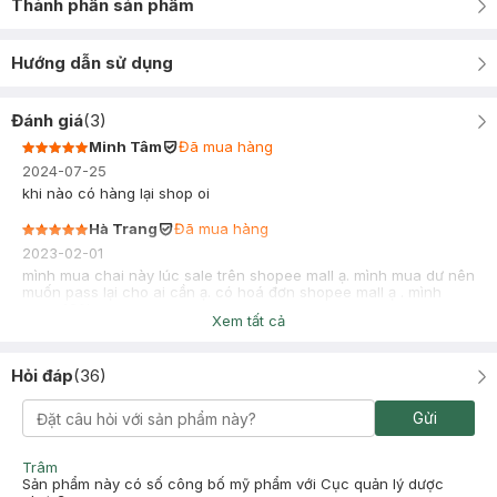
Thành phần sản phẩm
Hướng dẫn sử dụng
Đánh giá
(
3
)
Minh Tâm
Đã mua hàng
2024-07-25
khi nào có hàng lại shop oi
Hà Trang
Đã mua hàng
2023-02-01
mình mua chai này lúc sale trên shopee mall ạ. mình mua dư nên
muốn pass lại cho ai cần ạ. có hoá đơn shopee mall ạ . mình
pass 420k
Xem tất cả
Hỏi đáp
(
36
)
Gửi
Trâm
Sản phẩm này có số công bố mỹ phẩm với Cục quản lý dược