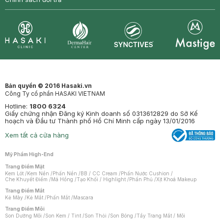
Synctives
Clinic
Dermahair
Mastige
Bản quyền © 2016 Hasaki.vn
Công Ty cổ phần HASAKI VIETNAM
Hotline:
1800 6324
Giấy chứng nhận Đăng ký Kinh doanh số 0313612829 do Sở Kế
hoạch và Đầu tư Thành phố Hồ Chí Minh cấp ngày 13/01/2016
Xem tất cả cửa hàng
Mỹ Phẩm High-End
Trang Điểm Mặt
Kem Lót
/
Kem Nền
/
Phấn Nền
/
BB / CC Cream
/
Phấn Nước Cushion
/
Che Khuyết Điểm
/
Má Hồng
/
Tạo Khối / Highlight
/
Phấn Phủ
/
Xịt Khoá Makeup
Trang Điểm Mắt
Kẻ Mày
/
Kẻ Mắt
/
Phấn Mắt
/
Mascara
Trang Điểm Môi
Son Dưỡng Môi
/
Son Kem / Tint
/
Son Thỏi
/
Son Bóng
/
Tẩy Trang Mắt / Môi