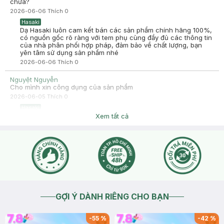
chưa?
2026-06-06
Thích
0
Hasaki
Dạ Hasaki luôn cam kết bán các sản phẩm chính hãng 100%,
có nguồn gốc rõ ràng với tem phụ cùng đầy đủ các thông tin
của nhà phân phối hợp pháp, đảm bảo về chất lượng, bạn
yên tâm sử dụng sản phẩm nhé
2026-06-06
Thích
0
Nguyệt Nguyễn
Cho mình xin công dụng của sản phẩm
2026-06-05
Thích
0
Hasaki
Hasaki chào bạn ,để tiện hỗ trợ hơn cho bạn , bạn vào mục
Xem tất cả
chat để bên mình tiện hỗ trợ nhé !
2026-06-05
Thích
0
GỢI Ý DÀNH RIÊNG CHO BẠN
-
55
%
-
42
%