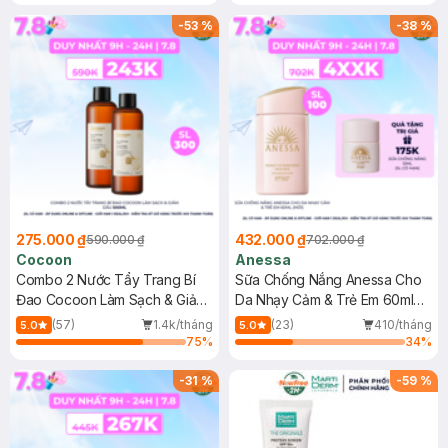
-
53
%
-
38
%
275.000 ₫
432.000 ₫
590.000 ₫
702.000 ₫
Cocoon
Anessa
Combo 2 Nước Tẩy Trang Bí
Sữa Chống Nắng Anessa Cho
Đao Cocoon Làm Sạch & Giảm
Da Nhạy Cảm & Trẻ Em 60ml
Dầu 500ml
(Mới)
(57)
1.4k/tháng
(23)
410/tháng
5.0
5.0
75
%
34
%
-
31
%
-
59
%