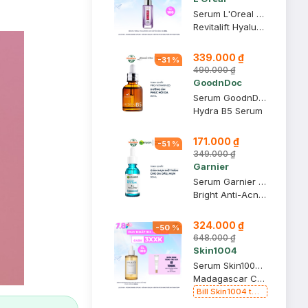
Serum L'Oreal Hyaluronic Acid Cấp Ẩm Sáng Da 30ml
Revitalift Hyaluronic Acid 1.5% Hyaluron Serum
339.000 ₫
-
31
%
490.000 ₫
GoodnDoc
Serum GoodnDoc Dưỡng Ẩm, Hỗ Trợ Phục Hồi Da 30ml
Hydra B5 Serum
171.000 ₫
-
51
%
349.000 ₫
Garnier
Serum Garnier Giảm Mụn Mờ Thâm Cho Da Dầu, Mụn 30ml
Bright Anti-Acne Booster Serum
324.000 ₫
-
50
%
648.000 ₫
Skin1004
Serum Skin1004 Rau Má Làm Dịu & Hỗ Trợ Phục Hồi Da 100ml
Madagascar Centella Ampoule
Bill Skin1004 từ
399k Tặng Kem