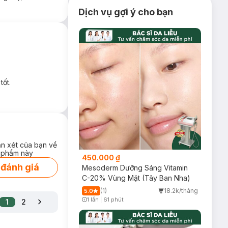
Dịch vụ gợi ý cho bạn
tốt.
ận xét của bạn về
 phẩm này
450.000 ₫
 đánh giá
Mesoderm Dưỡng Sáng Vitamin
C-20% Vùng Mặt (Tây Ban Nha)
(1)
18.2k/tháng
5.0
1 lần
|
61 phút
1
2
Timer Gray Icon