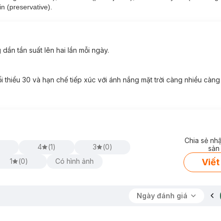
n (preservative).
dần tần suất lên hai lần mỗi ngày.
 thiểu 30 và hạn chế tiếp xúc với ánh nắng mặt trời càng nhiều càng 
Chia sẻ nh
)
4
(
1
)
3
(
0
)
sản
Viết
1
(
0
)
Có hình ảnh
Ngày đánh giá