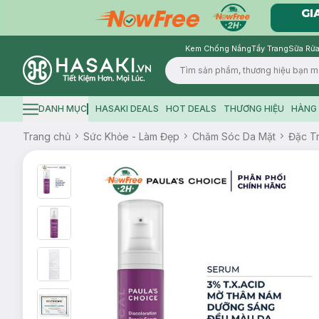
Kem Chống Nắng
Tẩy Trang
Sữa Rửa
Logo
DANH MỤC
HASAKI DEALS
HOT DEALS
THƯƠNG HIỆU
HÀNG 
Hamburger icon
Trang chủ
Sức Khỏe - Làm Đẹp
Chăm Sóc Da Mặt
Đặc Tr