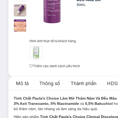
Hình ảnh thực tế từ khách hàng
Thêm vào danh sách yêu thích
Mô tả
Thông số
Thành phần
HDS
Tinh Chất Paula's Choice Làm Mờ Thâm Nám Và Đều Màu
3% Axit Tranexamic, 5% Niacinamide
và
0,5% Bakuchiol
ho
bỏ thâm nám, tàn nhang và làm sáng da hiệu quả.
Hiện sản phẩm
Tinh Chất Paula's Choice Clinical Discolor