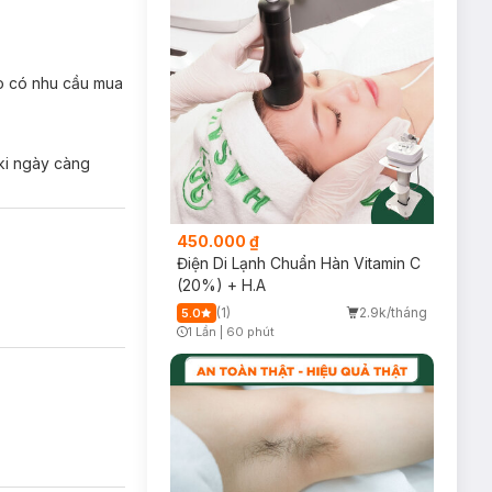
ào có nhu cầu mua
aki ngày càng
450.000 ₫
Điện Di Lạnh Chuẩn Hàn Vitamin C
(20%) + H.A
(1)
2.9k/tháng
5.0
1 Lần
|
60 phút
Timer Gray Icon