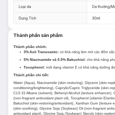
Loại da
Da thường/Mọ
Dung Tích
30ml
Thành phần sản phẩm
Thành phần chính:
3% Axit Tranexamic:
có khả năng làm mờ các đốm sắc 
5% Niacinamide và 0.5% Bakuchiol:
cho khả năng phục
Tocopherol:
một dạng vitamin E có khả năng dưỡng ẩm,
Thành phần chi tiết:
Water (Aqua), Niacinamide (skin-restoring), Glycerin (skin-repl
conditioning/brightening), Caprylic/Capric Triglyceride (skin-r
C13-15 Alkane (solvent), Behenyl Alcohol (texture enhancer), G
(non-fragrant antioxidant plant oil), Tocopherol (vitamin E/antio
Bakuchiol (skin-restoring/antioxidant), Xanthan Gum (texture en
(skin-soothing), Glycine Soja (Soybean) Oil (non-fragrant antio
antioxidant plant), Glycine Soja (Soybean) Sterols (skin-repleni