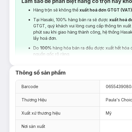
Làm sao để phân biệt hàng có trộn hay kh
Hàng trộn sẽ không thể
xuất hoá đơn GTGT (VAT
Tại Hasaki, 100% hàng bán ra sẽ được
xuất hoá 
GTGT, quý khách vui lòng cung cấp thông tin xuất
phút sau khi giao hàng thành công, hệ thống Hasa
lấy hoá đơn.
Do
100%
hàng hóa bán ra đều được xuất hết hóa 
nguồn gốc rõ ràng.
Thông số sản phẩm
Barcode
0655439080
Thương Hiệu
Paula's Choi
Xuất xứ thương hiệu
Mỹ
Nơi sản xuất