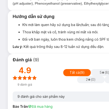
(pH adjuster), Phenoxyethanol (preservative), Ethylhexylglyceri
Hướng dẫn sử dụng
Khi mới làm quen hãy sử dụng ba lần/tuần; sau đó tăng 
Thoa khắp mặt và cổ, tránh vùng mí mắt và môi.
Đối với ban ngày, luôn thoa kem chống nắng có SPF tối
Lưu ý:
Kết quả trông thấy sau 8-12 tuần sử dụng đều đặn.
Đánh giá
(
9
)
4.9
Tất cả
(
9
)
5
(
8
2
(
0
)
9
đánh giá
9
đánh giá cho sản phẩm này
Bảo Trân
Đã mua hàng