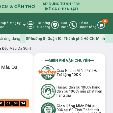
0
nhập
/
Đăng ký
Hệ thống
Bảo
Hỗ trợ
User Icon
Store Icon
Warranty Icon
Phone Icon
Cart I
oản
cửa hàng
hành
khách hàng
ải ứng dụng
Phường 8, Quận 10, Thành phố Hồ Chí Minh
Map icon
à Đều Màu Da 30ml
MIỄN PHÍ VẬN CHUYỂN
 Màu Da
Giao Nhanh Miễn Phí 2H.
Trễ tặng 100K
Hasaki đền bù
100%
hãng
đền bù
100%
nếu phát hiện
hàng giả
:
:
:
0
02
54
33
Giao Hàng Miễn Phí
(từ
90K tại 60 Tỉnh Thành trừ