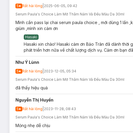
|
5
Rất hài lòng
2025-06-05, 09:42
Serum Paula's Choice Làm Mờ Thâm Nám Và Đều Màu Da 30ml
Mình cần pass lại chai serum paula choice , mới dùng 1 lầ
giùm ,mình xin cảm ơn
Hasaki
Loại da phù hợp:
Hasaki xin chào! Hasaki cảm ơn Bảo Trân đã dành thời g
phát triển hơn nữa về chất lượng dịch vụ. Cảm ơn bạn đã
Sản phẩm phù hợp cho mọi loại da.
Giải pháp cho tình trạng:
Như Ý Lùnn
Da
thâm sạm & xỉn màu
.
|
5
Rất hài lòng
2023-12-05, 05:34
Serum Paula's Choice Làm Mờ Thâm Nám Và Đều Màu Da 30ml
Da
lão hoá - nếp nhăn
.
đã thấy hiệu quả
Da xuất hiện các
đốm sắc tố
như nám, tàn nhang,…
Da có vết thâm sau
mụn
.
Nguyễn Thị Huyền
|
5
Rất hài lòng
2023-11-28, 08:43
Serum Paula's Choice Làm Mờ Thâm Nám Và Đều Màu Da 30ml
Mỏng nhẹ dễ chịu