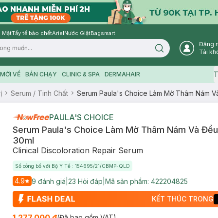
 Mặt
Tẩy tế bào chết
Ariel
Nước Giặt
Bagsmart
Đăng 
Search icon
Tài kh
T
MỚI VỀ
BÁN CHẠY
CLINIC & SPA
DERMAHAIR
ị
Serum / Tinh Chất
Serum Paula's Choice Làm Mờ Thâm Nám V
PAULA'S CHOICE
Serum Paula's Choice Làm Mờ Thâm Nám Và Đều
30ml
Clinical Discoloration Repair Serum
Số công bố với Bộ Y Tế : 154695/21/CBMP-QLD
4.9
9
đánh giá
|
23
Hỏi đáp
|
Mã sản phẩm:
422204825
KẾT THÚC TRONG
1.277.000 ₫
(Đã bao gồm VAT)