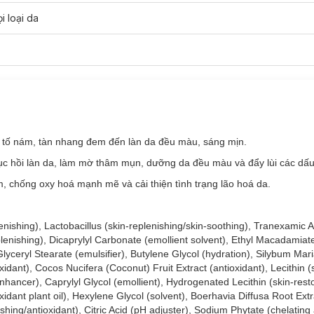
i loại da
tố nám, tàn nhang đem đến làn da đều màu, sáng mịn.
 hồi làn da, làm mờ thâm mụn, dưỡng da đều màu và đẩy lùi các dấu
 chống oxy hoá mạnh mẽ và cải thiện tình trạng lão hoá da.
enishing), Lactobacillus (skin-replenishing/skin-soothing), Tranexamic A
eplenishing), Dicaprylyl Carbonate (emollient solvent), Ethyl Macadamiate
lyceryl Stearate (emulsifier), Butylene Glycol (hydration), Silybum Ma
xidant), Cocos Nucifera (Coconut) Fruit Extract (antioxidant), Lecithin (s
hancer), Caprylyl Glycol (emollient), Hydrogenated Lecithin (skin-restor
xidant plant oil), Hexylene Glycol (solvent), Boerhavia Diffusa Root Extr
shing/antioxidant), Citric Acid (pH adjuster), Sodium Phytate (chelating