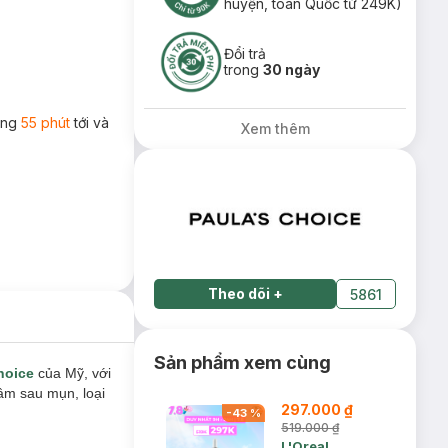
huyện, toàn Quốc từ 249K)
Đổi trả
trong
30 ngày
rong
55 phút
tới và
Xem thêm
Theo dõi
+
5861
Sản phẩm xem cùng
hoice
của Mỹ, với
âm sau mụn, loại
297.000 ₫
-
43
%
519.000 ₫
L'Oreal