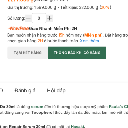
Giá thị trường:
1.599.000 ₫
- Tiết kiệm:
322.000 ₫
(
20
%
)
Số lượng:
Giao Nhanh Miễn Phí 2H
Bạn muốn nhận hàng trước
15h
hôm nay (
Miễn phí
). Đặt hàng t
chọn giao hàng
2H
ở bước thanh toán.
Xem thêm
TẠM HẾT HÀNG
THÔNG BÁO KHI CÓ HÀNG
D
Đánh giá
Hỏi đáp
 Da 30ml
là dòng
serum
đến từ thương hiệu dược mỹ phẩm
Paula’s C
ạt động cùng với
Tocopherol
thúc đẩy làn da đều màu, làm mờ vết th
ation Repair Serum 30ml
đã có mặt tại
Hasaki
.