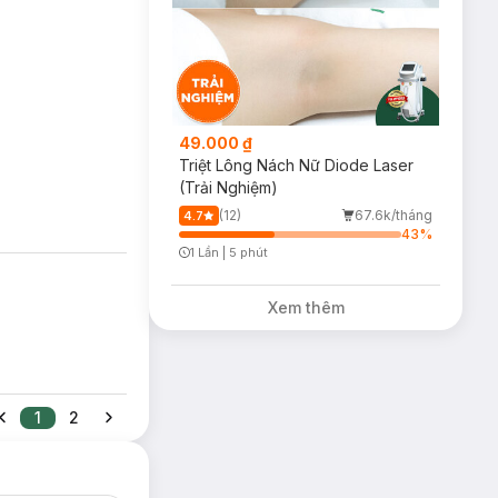
49.000 ₫
Triệt Lông Nách Nữ Diode Laser
(Trải Nghiệm)
(12)
67.6k/tháng
4.7
43
%
1 Lần
|
5 phút
Timer Gray Icon
Xem thêm
1
2