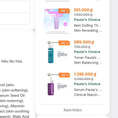
551.000 ₫
-
48
%
1.050.000 ₫
Paula's Choice
Kem Dưỡng Thể Paula’s Choice 10% AHA Làm Sáng Da 210ml
Skin Revealing Body Lotion with 10% AHA
589.000 ₫
-
26
%
795.000 ₫
Paula's Choice
Toner Paula’s Choice Điều Chỉnh Lỗ Chân Lông 190ml
 hiệu lão hóa.
Skin Balancing Pore-Reducing Toner
1.395.000 ₫
-
32
%
2.050.000 ₫
Paula's Choice
cid (skin-
Serum Paula's Choice Se Khít Lỗ Chân Lông Tối Ưu 20ml
 (skin-softening),
Clinical Niacinamide 20% Treatment
rianum Seed Oil
kin-restoring),
ing), Allantoin
Xem thêm
act (skin-soothing
 agent), Malic Acid