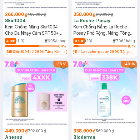
266.000 ₫
350.000 ₫
495.000 ₫
610.000 ₫
Skin1004
La Roche-Posay
Kem Chống Nắng Skin1004
Kem Chống Nắng La Roche-
Cho Da Nhạy Cảm SPF 50+
Posay Phổ Rộng, Nâng Tông
50ml
Kiềm Dầu 50ml
(119)
905/tháng
(28)
736/tháng
4.8
4.9
64
%
10
%
Bill Skin1004 từ 399k Tặng Kem
Bill La roche-posay 399K Tặng
Chống Nắng Cho Da Nhạy Cảm
Gel rửa mặt da dầu nhạy cảm 50ml
SPF 50+ 20ml (SL Có Hạn)
(SL có hạn)
-
36
%
-
40
%
449.000 ₫
338.000 ₫
702.000 ₫
560.000 ₫
Anessa
Bioderma