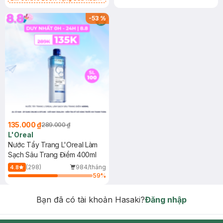
Mặt Cerave 30ml (SL có hạn)
-
53
%
135.000 ₫
289.000 ₫
L'Oreal
Nước Tẩy Trang L'Oreal Làm
Sạch Sâu Trang Điểm 400ml
(298)
984/tháng
4.8
59
%
Bạn đã có tài khoản Hasaki?
Đăng nhập