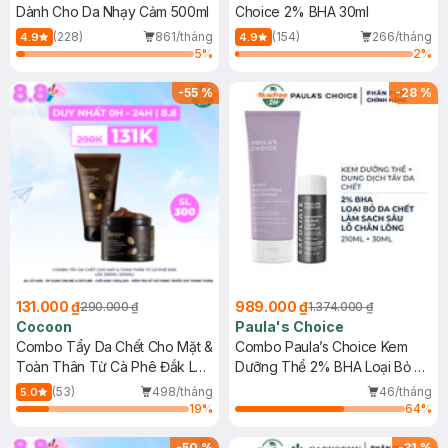
Dành Cho Da Nhạy Cảm 500ml
Choice 2% BHA 30ml
(228)
861/tháng
(154)
266/tháng
4.9
4.9
5
%
2
%
-
55
%
-
28
%
131.000 ₫
989.000 ₫
290.000 ₫
1.374.000 ₫
Cocoon
Paula's Choice
Combo Tẩy Da Chết Cho Mặt &
Combo Paula’s Choice Kem
Toàn Thân Từ Cà Phê Đắk Lắk
Dưỡng Thể 2% BHA Loại Bỏ Da
(150ml+200ml)
Chết 210ml + Dung Dịch Tẩy Da
(53)
498/tháng
46/tháng
5.0
Chết 2% BHA 30ml
19
%
64
%
-
50
%
-
31
%