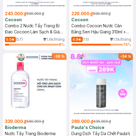
243.000 ₫
229.000 ₫
590.000 ₫
590.000 ₫
Cocoon
Cocoon
Combo 2 Nước Tẩy Trang Bí
Combo Cocoon Nước Cân
Đao Cocoon Làm Sạch & Giảm
Bằng Sen Hậu Giang 310ml +
Dầu 500ml
Nước Tẩy Trang Bí Đao 500ml
(57)
1.6k/tháng
(13)
1.5k/tháng
5.0
4.9
8
%
76
%
-
39
%
-
34
%
339.000 ₫
289.000 ₫
560.000 ₫
435.000 ₫
Bioderma
Paula's Choice
Nước Tẩy Trang Bioderma
Dung Dịch Tẩy Da Chết Paula’s