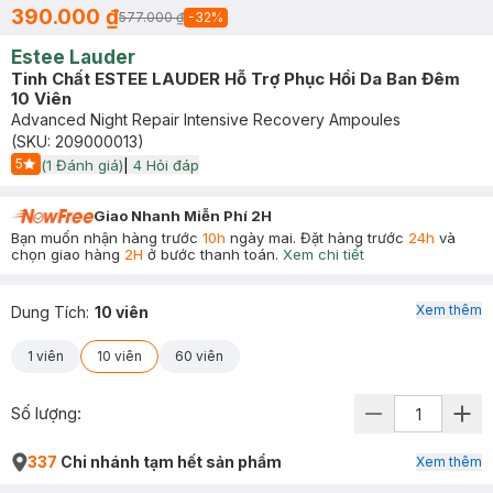
390.000 ₫
577.000 ₫
-
32
%
Estee Lauder
Tinh Chất ESTEE LAUDER Hỗ Trợ Phục Hồi Da Ban Đêm
10 Viên
Advanced Night Repair Intensive Recovery Ampoules
(SKU:
209000013
)
5
(
1
Đánh giá)
|
4
Hỏi đáp
Start Icon
Giao Nhanh Miễn Phí 2H
Bạn muốn nhận hàng trước
10h
ngày mai. Đặt hàng trước
24h
và
chọn giao hàng
2H
ở bước thanh toán.
Xem chi tiết
Xem thêm
Dung Tích
:
10 viên
1 viên
10 viên
60 viên
Số lượng:
337
Chi nhánh tạm hết sản phẩm
Xem thêm