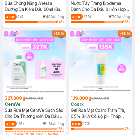
Sữa Chống Nắng Anessa
Nước Tẩy Trang Bioderma
Dưỡng Da Kiềm Dầu 60ml (Bản
Dành Cho Da Dầu & Hỗn Hợp
Mới)
500ml
(44)
480/tháng
(228)
709/tháng
4.9
4.9
64
%
66
%
-
33
%
-
53
%
327.000 ₫
139.000 ₫
490.000 ₫
298.000 ₫
CeraVe
Cosrx
Sữa Rửa Mặt CeraVe Sạch Sâu
Gel Rửa Mặt Cosrx Tràm Trà,
Cho Da Thường Đến Da Dầu
0.5% BHA Có Độ pH Thấp
473ml
150ml
(116)
1.6k/tháng
(173)
4.9
5.0
15
%
7
%
Bill Cerave 299K Tặng Sữa Rửa