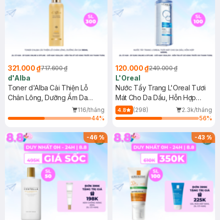
321.000 ₫
120.000 ₫
717.600 ₫
249.000 ₫
d'Alba
L'Oreal
Toner d'Alba Cải Thiện Lỗ
Nước Tẩy Trang L'Oreal Tươi
Chân Lông, Dưỡng Ẩm Da
Mát Cho Da Dầu, Hỗn Hợp
180ml
400ml
116/tháng
(298)
2.3k/tháng
4.8
44
%
56
%
-
46
%
-
43
%