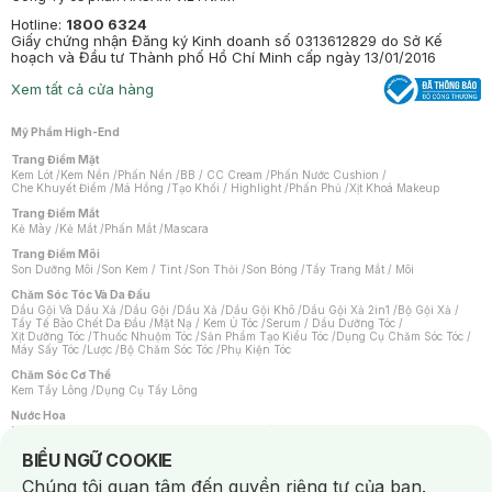
Hotline:
1800 6324
Giấy chứng nhận Đăng ký Kinh doanh số 0313612829 do Sở Kế
hoạch và Đầu tư Thành phố Hồ Chí Minh cấp ngày 13/01/2016
Xem tất cả cửa hàng
Mỹ Phẩm High-End
Trang Điểm Mặt
Kem Lót
/
Kem Nền
/
Phấn Nền
/
BB / CC Cream
/
Phấn Nước Cushion
/
Che Khuyết Điểm
/
Má Hồng
/
Tạo Khối / Highlight
/
Phấn Phủ
/
Xịt Khoá Makeup
Trang Điểm Mắt
Kẻ Mày
/
Kẻ Mắt
/
Phấn Mắt
/
Mascara
Trang Điểm Môi
Son Dưỡng Môi
/
Son Kem / Tint
/
Son Thỏi
/
Son Bóng
/
Tẩy Trang Mắt / Môi
Chăm Sóc Tóc Và Da Đầu
Dầu Gội Và Dầu Xả
/
Dầu Gội
/
Dầu Xả
/
Dầu Gội Khô
/
Dầu Gội Xả 2in1
/
Bộ Gội Xả
/
Tẩy Tế Bào Chết Da Đầu
/
Mặt Nạ / Kem Ủ Tóc
/
Serum / Dầu Dưỡng Tóc
/
Xịt Dưỡng Tóc
/
Thuốc Nhuộm Tóc
/
Sản Phẩm Tạo Kiểu Tóc
/
Dụng Cụ Chăm Sóc Tóc
/
Máy Sấy Tóc
/
Lược
/
Bộ Chăm Sóc Tóc
/
Phụ Kiện Tóc
Chăm Sóc Cơ Thể
Kem Tẩy Lông
/
Dụng Cụ Tẩy Lông
Nước Hoa
Nước Hoa Nữ
/
Nước Hoa Nam
/
Nước Hoa Cao Cấp
/
Xịt Thơm Toàn Thân
/
Nước Hoa Vùng Kín
Notice about cookies usage
BIỂU NGỮ COOKIE
Chăm Sóc Cá Nhân
Chúng tôi quan tâm đến quyền riêng tư của bạn.
Chống Muỗi
/
Khẩu Trang
/
Máy Massage
/
Mặt Nạ Xông Hơi
/
Nước Rửa Tay
/