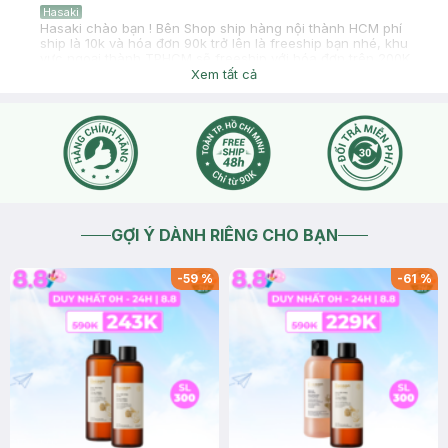
Hasaki
Hasaki chào bạn ! Bên Shop ship hàng nội thành HCM phí
ship là 10k và hóa đơn 90k trở lên là freeship bạn nhé, khu
vực ngoại thành TPHCM sẽ freeship với hóa đơn trên 200K.
Đối với khách tỉnh shop sẽ freeship với hóa đơn trên 700k,
Xem tất cả
dưới 700k tính phí ship theo khu vực và cân nặng gói hàng.
2018-06-03
Thích
0
GỢI Ý DÀNH RIÊNG CHO BẠN
-
59
%
-
61
%