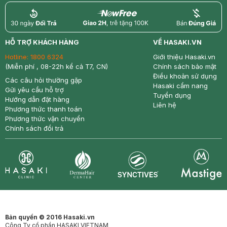
return
nowfree
price
HỖ TRỢ KHÁCH HÀNG
VỀ HASAKI.VN
Hotline:
1800 6324
Giới thiệu Hasaki.vn
(Miễn phí , 08-22h kể cả T7, CN)
Chính sách bảo mật
Điều khoản sử dụng
Các câu hỏi thường gặp
Hasaki cẩm nang
Gửi yêu cầu hỗ trợ
Tuyển dụng
Hướng dẫn đặt hàng
Liên hệ
Phương thức thanh toán
Phương thức vận chuyển
Chính sách đổi trả
Synctives
Clinic
Dermahair
Mastige
Bản quyền © 2016 Hasaki.vn
Công Ty cổ phần HASAKI VIETNAM