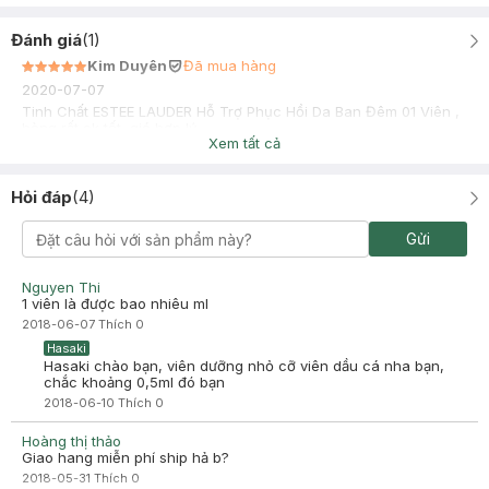
Đánh giá
(
1
)
Kim Duyên
Đã mua hàng
2020-07-07
Tinh Chất ESTEE LAUDER Hỗ Trợ Phục Hồi Da Ban Đêm 01 Viên ,
hàng rất ok tốt, giá hợp lý
Xem tất cả
Hỏi đáp
(
4
)
Gửi
Nguyen Thi
1 viên là được bao nhiêu ml
2018-06-07
Thích
0
Hasaki
Hasaki chào bạn, viên dưỡng nhỏ cỡ viên dầu cá nha bạn,
chắc khoảng 0,5ml đó bạn
2018-06-10
Thích
0
Hoàng thị thảo
Giao hang miễn phí ship hả b?
2018-05-31
Thích
0