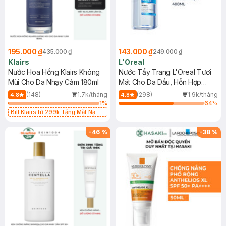
195.000 ₫
143.000 ₫
435.000 ₫
249.000 ₫
Klairs
L'Oreal
Nước Hoa Hồng Klairs Không
Nước Tẩy Trang L'Oreal Tươi
Mùi Cho Da Nhạy Cảm 180ml
Mát Cho Da Dầu, Hỗn Hợp
400ml
(148)
1.7k/tháng
(298)
1.9k/tháng
4.8
4.8
1
%
64
%
Bill Klairs từ 299k Tặng Mặt Nạ
Làm Dịu Da & Kiểm Soát Dầu Nhờn
25ml (SL Có Hạn)
-
46
%
-
38
%