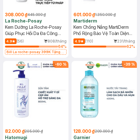
308.000 ₫
601.000 ₫
445.000 ₫
1.350.000 ₫
La Roche-Posay
Martiderm
Kem Dưỡng La Roche-Posay
Kem Chống Nắng MartiDerm
Giúp Phục Hồi Da Đa Công
Phổ Rộng Bảo Vệ Toàn Diện
Dụng 40ml
40ml
(56)
808/tháng
(110)
231/tháng
4.9
4.9
64
%
62
%
Bill La roche-posay 399K Tặng
Gel rửa mặt da dầu nhạy cảm 50ml
(SL có hạn)
-
60
%
-
39
%
82.000 ₫
128.000 ₫
205.000 ₫
209.000 ₫
Hatomugi
Garnier