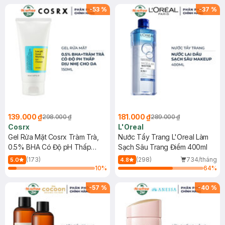
-
53
%
-
37
%
139.000 ₫
181.000 ₫
298.000 ₫
289.000 ₫
Cosrx
L'Oreal
Gel Rửa Mặt Cosrx Tràm Trà,
Nước Tẩy Trang L'Oreal Làm
0.5% BHA Có Độ pH Thấp
Sạch Sâu Trang Điểm 400ml
150ml
(173)
(298)
734/tháng
5.0
4.8
10
%
64
%
-
57
%
-
40
%