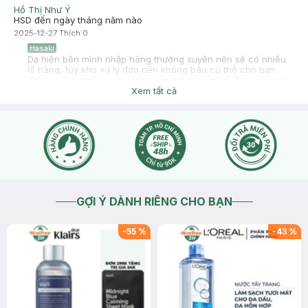
Hồ Thị Như Ý
HSD đến ngày tháng năm nào
2025-12-27
Thích
0
Hasaki
Dạ hiện bên mình nhập hàng thường xuyên nên sẽ có nhiều
lô hàng, tùy kho xử lý đơn nên không báo cụ thể cho bạn
được ý. Tuy nhiên, sản phẩm bên mình nhập về đều có date
xa hơn 1 năm, bạn yên tâm nhé.
Xem tất cả
2025-12-27
Thích
0
GỢI Ý DÀNH RIÊNG CHO BẠN
-
55
%
-
43
%