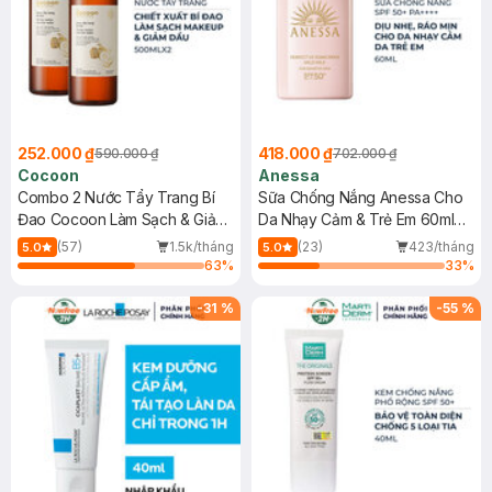
252.000 ₫
418.000 ₫
590.000 ₫
702.000 ₫
Cocoon
Anessa
Combo 2 Nước Tẩy Trang Bí
Sữa Chống Nắng Anessa Cho
Đao Cocoon Làm Sạch & Giảm
Da Nhạy Cảm & Trẻ Em 60ml
Dầu 500ml
(Mới)
(57)
1.5k/tháng
(23)
423/tháng
5.0
5.0
63
%
33
%
-
31
%
-
55
%