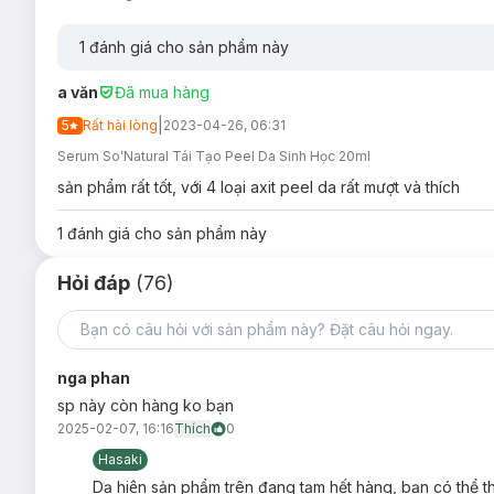
1
đánh giá cho sản phẩm này
a văn
Đã mua hàng
Ưu thế nổi bật:
|
5
Rất hài lòng
2023-04-26, 06:31
AHA, BHA
có công dụng tẩy tế bào chết, làm giảm tì
Serum So'Natural Tái Tạo Peel Da Sinh Học 20ml
nhỏ.
sản phẩm rất tốt, với 4 loại axit peel da rất mượt và thích
3000ppm Gai biển spicule
chạm tới từng mao mạch da, 
tắc lỗ chân lông, giúp da hấp thu dưỡng chất tốt hơn.
1
đánh giá cho sản phẩm này
PHA, LHA
hỗ trợ cấp ẩm, kháng viêm, kháng khuẩn và se
Hỏi đáp
(76)
Tinh chất serum đỏ dạng lỏng dễ dàng apply và thẩm th
nga phan
sp này còn hàng ko bạn
Bảo quản:
2025-02-07, 16:16
Thích
0
Hasaki
Nơi khô ráo thoáng mát.
Dạ hiện sản phẩm trên đang tạm hết hàng, bạn có thê
Tránh ánh nắng trực tiếp, nơi có nhiệt độ cao hoặc ẩm ư