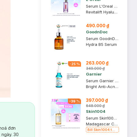
Serum L'Oreal Hyaluronic Acid Cấp Ẩm Sáng Da 30ml
Revitalift Hyaluronic Acid 1.5% Hyaluron Serum
490.000 ₫
GoodnDoc
Serum GoodnDoc Dưỡng Ẩm, Hỗ Trợ Phục Hồi Da 30ml
Hydra B5 Serum
263.000 ₫
-
25
%
349.000 ₫
Garnier
Serum Garnier Giảm Mụn Mờ Thâm Cho Da Dầu, Mụn 30ml
Bright Anti-Acne Booster Serum
397.000 ₫
-
39
%
648.000 ₫
Skin1004
Serum Skin1004 Rau Má Làm Dịu & Hỗ Trợ Phục Hồi Da 100ml
Madagascar Centella Ampoule
 hoá đơn
Bill Skin1004 từ
 ngày. 30
399k Tặng Kem