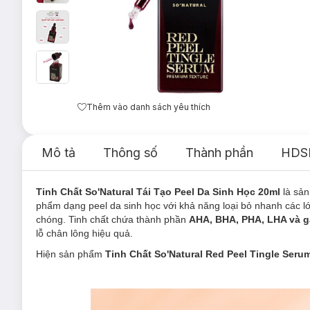
Thêm vào danh sách yêu thích
Mô tả
Thông số
Thành phần
HDS
Tinh Chất So'Natural Tái Tạo Peel Da Sinh Học 20ml
là sả
phẩm dạng peel da sinh học với khả năng loại bỏ nhanh các lớ
chóng. Tinh chất chứa thành phần
AHA, BHA,
PHA, LHA và
g
lỗ chân lông hiệu quả.
Hiện sản phẩm
Tinh Chất So'Natural
Red Peel Tingle Seru