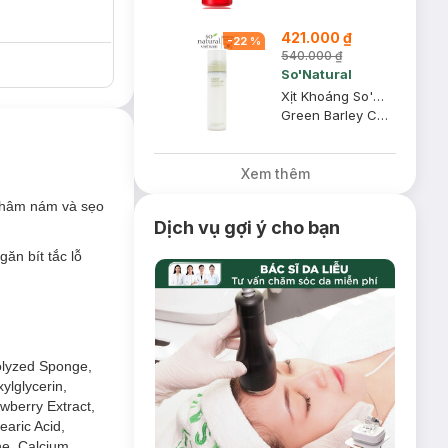
421.000 ₫
-
22
%
540.000 ₫
So'Natural
Xịt Khoáng So'Natural Cấp Ấm Dưỡng Da Mầm Lúa Mạch 120ml
Green Barley Cream Mist
Xem thêm
 thâm nám và sẹo
Dịch vụ gợi ý cho bạn
ăn bít tắc lỗ
rolyzed Sponge,
xylglycerin,
awberry Extract,
earic Acid,
ne, Calcium