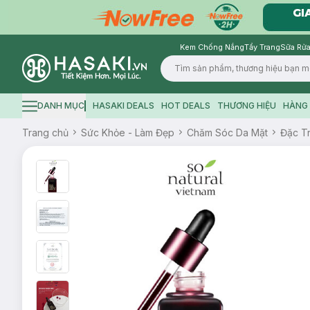
Kem Chống Nắng
Tẩy Trang
Sữa Rửa
Logo
DANH MỤC
HASAKI DEALS
HOT DEALS
THƯƠNG HIỆU
HÀNG 
Hamburger icon
Trang chủ
Sức Khỏe - Làm Đẹp
Chăm Sóc Da Mặt
Đặc Tr