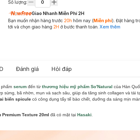
Số lượng:
Giao Nhanh Miễn Phí 2H
Bạn muốn nhận hàng trước
20h
hôm nay (
Miễn phí
). Đặt hàng t
tới và chọn giao hàng
2H
ở bước thanh toán.
Xem thêm
D
Đánh giá
Hỏi đáp
n phẩm
serum
đến từ
thương hiệu mỹ phẩm So'Natural
của Hàn Quốc
p sừng, bã nhờn, mụn và sạch sâu, giúp da tăng sinh collagen và tái 
ai biển spicule
có công dụng tẩy tế bào chết, dưỡng da sáng mịn màn
m Premium Texture
20ml
đã có mặt tại
Hasaki
.