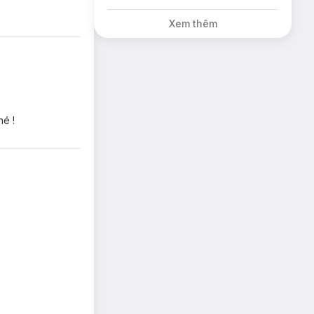
Xem thêm
hé !