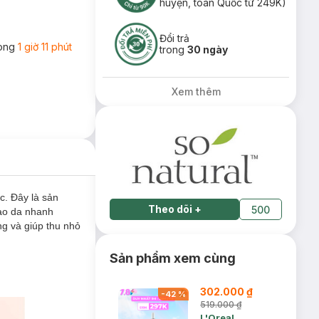
huyện, toàn Quốc từ 249K)
Đổi trả
rong
1 giờ 11 phút
trong
30 ngày
Xem thêm
. Đây là sản
Theo dõi
+
500
tạo da nhanh
g và giúp thu nhỏ
Sản phẩm xem cùng
302.000 ₫
-
42
%
519.000 ₫
L'Oreal