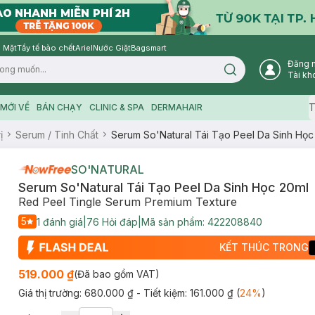
 Mặt
Tẩy tế bào chết
Ariel
Nước Giặt
Bagsmart
Đăng 
Search icon
Tài kh
T
MỚI VỀ
BÁN CHẠY
CLINIC & SPA
DERMAHAIR
ị
Serum / Tinh Chất
Serum So'Natural Tái Tạo Peel Da Sinh Học
SO'NATURAL
Serum So'Natural Tái Tạo Peel Da Sinh Học 20ml
Red Peel Tingle Serum Premium Texture
5
1
đánh giá
|
76
Hỏi đáp
|
Mã sản phẩm:
422208840
KẾT THÚC TRONG
519.000 ₫
(Đã bao gồm VAT)
Giá thị trường:
680.000 ₫
- Tiết kiệm:
161.000 ₫
(
24
%
)