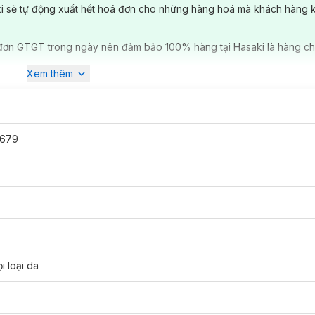
ki sẽ tự động xuất hết hoá đơn cho những hàng hoá mà khách hàng 
đơn GTGT trong ngày nên đảm bảo 100% hàng tại Hasaki là hàng ch
Xem thêm
679
i loại da
m sạm dày sừng như khủy tay, đầu gối,... hỗ trợ làm sáng và loại bỏ c