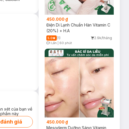
450.000 ₫
Điện Di Lạnh Chuẩn Hàn Vitamin C
(20%) + H.A
(1)
2.9k/tháng
5.0
1 Lần
|
60 phút
Timer Gray Icon
ận xét của bạn về
 phẩm này
 đánh giá
450.000 ₫
Mesoderm Dưỡng Sáng Vitamin