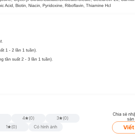
c Acid, Biotin, Niacin, Pyridoxine, Riboflavin, Thiamine Hcl
t.
t 1 - 2 lần 1 tuần).
g tần suất 2 - 3 lần 1 tuần).
Chia sẻ nh
4
(
0
)
3
(
0
)
sản
Viết
1
(
0
)
Có hình ảnh