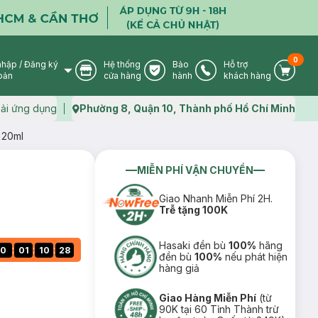
0
nhập
/
Đăng ký
Hệ thống
Bảo
Hỗ trợ
User Icon
Store Icon
Warranty Icon
Phone Icon
Cart I
oản
cửa hàng
hành
khách hàng
ải ứng dụng
Phường 8, Quận 10, Thành phố Hồ Chí Minh
Map icon
 20ml
MIỄN PHÍ VẬN CHUYỂN
Giao Nhanh Miễn Phí 2H.
Trễ tặng 100K
Hasaki đền bù
100%
hãng
:
:
:
0
01
10
27
đền bù
100%
nếu phát hiện
hàng giả
Giao Hàng Miễn Phí
(từ
90K tại 60 Tỉnh Thành trừ