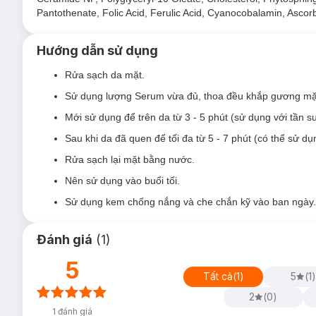
Pantothenate, Folic Acid, Ferulic Acid, Cyanocobalamin, Ascorbi
Hướng dẫn sử dụng
Rửa sạch da mặt.
Sử dụng lượng Serum vừa đủ, thoa đều khắp gương mặ
Mới sử dụng để trên da từ 3 - 5 phút (sử dụng với tần suấ
Sau khi da đã quen để tối đa từ 5 - 7 phút (có thể sử dụn
Rửa sạch lại mặt bằng nước.
Nên sử dụng vào buổi tối.
Sử dụng kem chống nắng và che chắn kỹ vào ban ngày.
Đánh giá
(
1
)
5
Tất cả
(
1
)
5
(
1
)
2
(
0
)
1
đánh giá