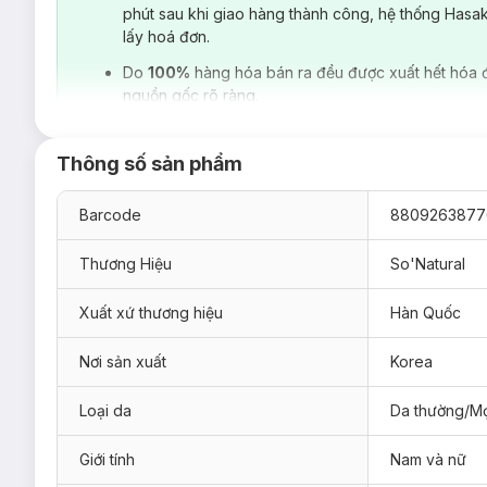
phút sau khi giao hàng thành công, hệ thống Hasa
lấy hoá đơn.
Do
100%
hàng hóa bán ra đều được xuất hết hóa 
nguồn gốc rõ ràng.
Thông số sản phẩm
Barcode
8809263877
Thương Hiệu
So'Natural
Xuất xứ thương hiệu
Hàn Quốc
Nơi sản xuất
Korea
Loại da phù hợp:
Loại da
Da thường/Mọ
Sản phẩm thích hợp cho mọi loại da.
Giới tính
Nam và nữ
Có thể dùng cho vùng da dưới cánh tay, các vùng da thâ