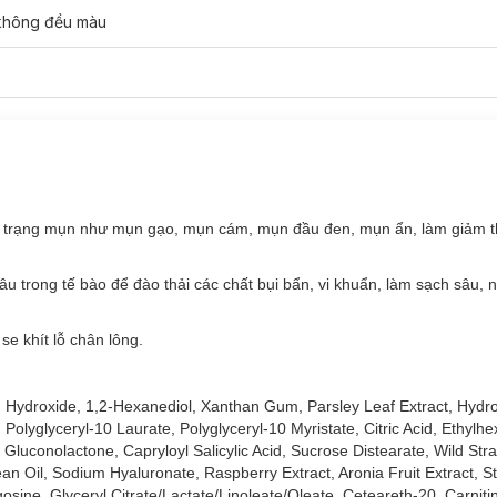
 không đều màu
nh trạng mụn như mụn gạo, mụn cám, mụn đầu đen, mụn ẩn, làm giảm
u trong tế bào để đào thải các chất bụi bẩn, vi khuẩn, làm sạch sâu, ng
e khít lỗ chân lông.
ium Hydroxide, 1,2-Hexanediol, Xanthan Gum, Parsley Leaf Extract, Hyd
 Polyglyceryl-10 Laurate, Polyglyceryl-10 Myristate, Citric Acid, Ethylhe
 Gluconolactone, Capryloyl Salicylic Acid, Sucrose Distearate, Wild Str
n Oil, Sodium Hyaluronate, Raspberry Extract, Aronia Fruit Extract, St
sine, Glyceryl Citrate/Lactate/Linoleate/Oleate, Ceteareth-20, Carniti