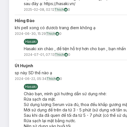
sau đây ạ: https://hasaki.vn/
Đậy nắp kín sau khi sử dụng.
2025-02-08, 02:12
Thích
0
Thông số sản phẩm:
Hồng Đào
Dung tích:
20ml
khi pell xong có đươcb trang điem không ạ
2024-06-30, 15:29
Thương hiệu:
Thích
So'Natural
0
Hasaki
Xuất xứ thương hiệu:
Hàn Quốc
Hasaki xin chào , để tiện hỗ trợ hơn cho bạn , bạn nhấn
Sản xuất tại:
Hàn Quốc.
2024-07-01, 07:13
Thích
0
Út Huỳnh
sp này SD thế nào ạ
2024-06-22, 05:34
Thích
0
Hasaki
Chào bạn, mình gửi hướng dẫn sử dụng nhé:
Rửa sạch da mặt.
Sử dụng lượng Serum vừa đủ, thoa đều khắp gương mặ
Mới sử dụng để trên da từ 3 - 5 phút (sử dụng với tần suất
Sau khi da đã quen để tối đa từ 5 - 7 phút (có thể sử dụn
Rửa sạch lại mặt bằng nước.
Nên sử dụng vào buổi tối.