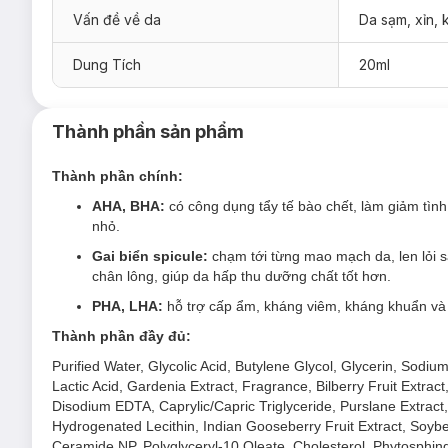
Giải pháp cho tình trạng da:
Vấn đề về da
Da sạm, xỉn,
Muốn tẩy tế bào chết loại bỏ lớp sừng làm đều màu da.
Dung Tích
20ml
Gặp tình trạng mụn đầu đen.
Muốn loại bỏ dầu thừa, bã nhờn.
Thành phần sản phẩm
Thành phần chính:
AHA, BHA:
có công dụng tẩy tế bào chết, làm giảm tì
nhỏ.
Gai biển spicule:
chạm tới từng mao mạch da, len lỏi sâ
chân lông, giúp da hấp thu dưỡng chất tốt hơn.
PHA, LHA:
hỗ trợ cấp ẩm, kháng viêm, kháng khuẩn và s
Thành phần đầy đủ:
Purified Water, Glycolic Acid, Butylene Glycol, Glycerin, Sod
Lactic Acid, Gardenia Extract, Fragrance, Bilberry Fruit Extract,
Disodium EDTA, Caprylic/Capric Triglyceride, Purslane Extract,
Hydrogenated Lecithin, Indian Gooseberry Fruit Extract, Soybea
Ceramide NP, Polyglyceryl-10 Oleate, Cholesterol, Phytosphingo