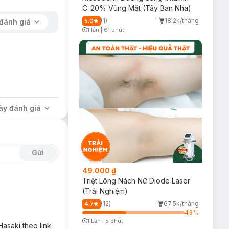
C-20% Vùng Mặt (Tây Ban Nha)
(1)
18.2k/tháng
đánh giá
5.0
1 lần
|
61 phút
Timer Gray Icon
thâm nám và sẹo
ạch sâu, ngăn bít
ày đánh giá
Gửi
49.000 ₫
Triệt Lông Nách Nữ Diode Laser
(Trải Nghiệm)
(12)
67.5k/tháng
4.7
43
%
1 Lần
|
5 phút
 Hasaki theo link
Timer Gray Icon