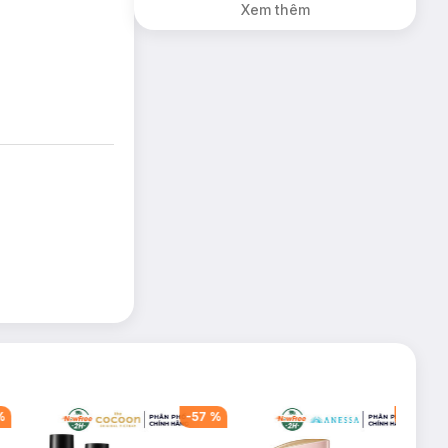
Xem thêm
%
-
57
%
-
40
%