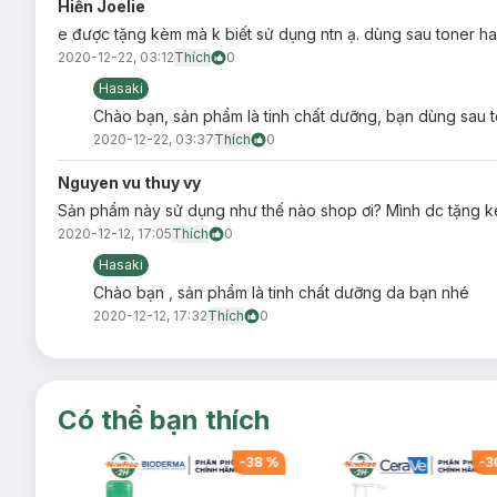
Hiền Joelie
e được tặng kèm mà k biết sử dụng ntn ạ. dùng sau toner ha
2020-12-22, 03:12
Thích
0
Hasaki
Chào bạn, sản phẩm là tinh chất dưỡng, bạn dùng sau 
2020-12-22, 03:37
Thích
0
Nguyen vu thuy vy
Sản phẩm này sử dụng như thế nào shop ơi? Mình dc tặng 
2020-12-12, 17:05
Thích
0
Hasaki
Chào bạn , sản phẩm là tinh chất dưỡng da bạn nhé
2020-12-12, 17:32
Thích
0
Có thể bạn thích
-
38
%
-
38
%
-
3