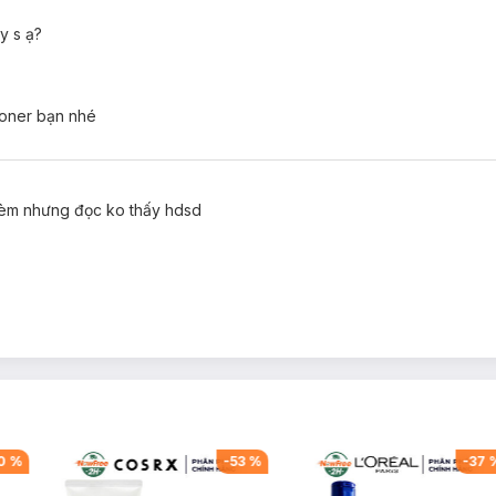
y s ạ?
toner bạn nhé
kèm nhưng đọc ko thấy hdsd
0
%
-
53
%
-
37