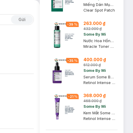
Miếng Dán Mụn Some By Mi 18 Miếng
Clear Spot Patch
Gửi
263.000 ₫
-
39
%
432.000 ₫
Some By Mi
Nước Hoa Hồng Some By Mi AHA-BHA-PHA Cho Da Mụn 150ml
Miracle Toner AHA-BHA-PHA 30 Days
400.000 ₫
-
35
%
612.000 ₫
Some By Mi
Serum Some By Mi Retinol 0.1% Ngừa Lão Hóa, Căng Bóng Da 30ml
Retinol Intense Reactivating Serum
368.000 ₫
-
21
%
468.000 ₫
Some By Mi
Kem Mắt Some By Mi Retinol Ngừa Lão Hóa 30ml
Retinol Intense Advanced Triple Action Eye Cream