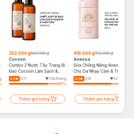
252.000 ₫
418.000 ₫
590.000 ₫
702.000 ₫
Cocoon
Anessa
m
Combo 2 Nước Tẩy Trang Bí
Sữa Chống Nắng Anessa
Đao Cocoon Làm Sạch &
Cho Da Nhạy Cảm & Trẻ Em
Giảm Dầu 500ml
60ml (Mới)
g
(57)
1.5k/tháng
(23)
423/tháng
5.0
5.0
%
80
%
77
%
Thêm giỏ hàng
Thêm giỏ hàng