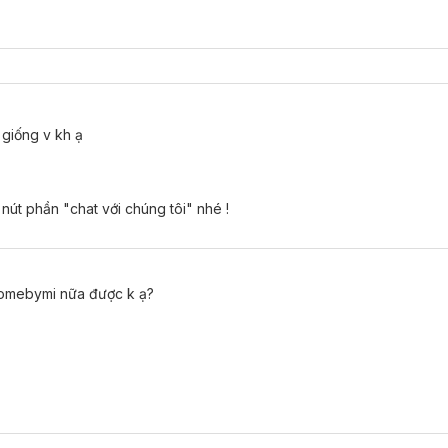
 giống v kh ạ
nút phần "chat với chúng tôi" nhé !
omebymi nữa được k ạ?