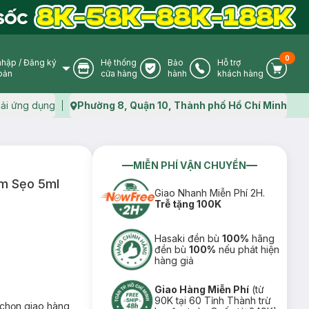
0
nhập
/
Đăng ký
Hệ thống
Bảo
Hỗ trợ
User Icon
Store Icon
Warranty Icon
Phone Icon
Cart I
oản
cửa hàng
hành
khách hàng
ải ứng dụng
Phường 8, Quận 10, Thành phố Hồ Chí Minh
Map icon
MIỄN PHÍ VẬN CHUYỂN
âm Sẹo 5ml
Giao Nhanh Miễn Phí 2H.
Trễ tặng 100K
Hasaki đền bù
100%
hãng
đền bù
100%
nếu phát hiện
hàng giả
Giao Hàng Miễn Phí
(từ
90K tại 60 Tỉnh Thành trừ
chọn giao hàng