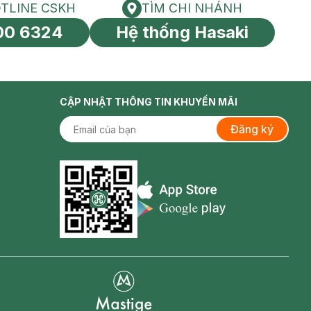
TLINE CSKH
TÌM CHI NHÁNH
HOTLINE CSKH
Tìm chi nhánh
00 6324
Hệ thống Hasaki
tín toàn cầu
CẬP NHẬT THÔNG TIN KHUYẾN MÃI
Đăng ký
Appstore icon
Goolge Play icon