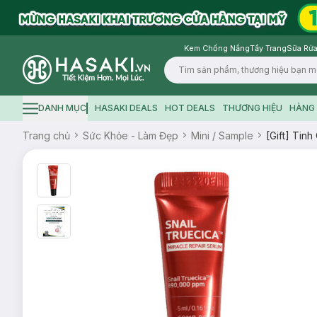
Kem Chống Nắng
Tẩy Trang
Sữa Rửa
Logo
DANH MỤC
HASAKI DEALS
HOT DEALS
THƯƠNG HIỆU
HÀNG 
Hamburger icon
Trang chủ
Sức Khỏe - Làm Đẹp
Mini / Sample
[Gift] Tin