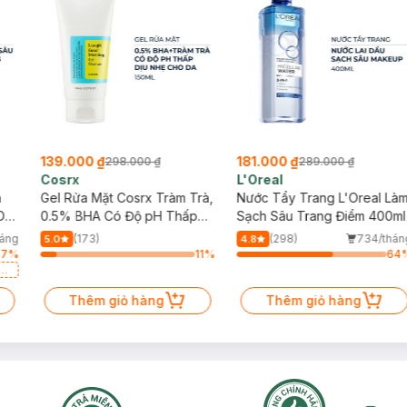
139.000 ₫
181.000 ₫
298.000 ₫
289.000 ₫
Cosrx
L'Oreal
h
Gel Rửa Mặt Cosrx Tràm Trà,
Nước Tẩy Trang L'Oreal Là
Da
0.5% BHA Có Độ pH Thấp
Sạch Sâu Trang Điểm 400ml
150ml
háng
(173)
(298)
734/thán
5.0
4.8
87
%
11
%
64
a
Thêm giỏ hàng
Thêm giỏ hàng