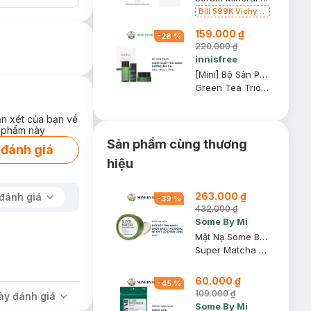
Bill 599K Vichy
tặng Ly thủy tinh
159.000 ₫
trị giá 200K (SL
-
28
%
có hạn)
220.000 ₫
innisfree
[Mini] Bộ Sản Phẩm Innisfree Dưỡng Ẩm Da Từ Trà Xanh 3 Món
Green Tea Trio Kit
ận xét của bạn về
 phẩm này
Sản phẩm cùng thương
 đánh giá
hiệu
263.000 ₫
đánh giá
-
39
%
432.000 ₫
Some By Mi
Mặt Nạ Some By Mi Đất Sét Trà Xanh Thu Nhỏ Lỗ Chân Lông 100g
Super Matcha Pore Clean Clay Mask
60.000 ₫
-
45
%
109.000 ₫
ày đánh giá
Some By Mi