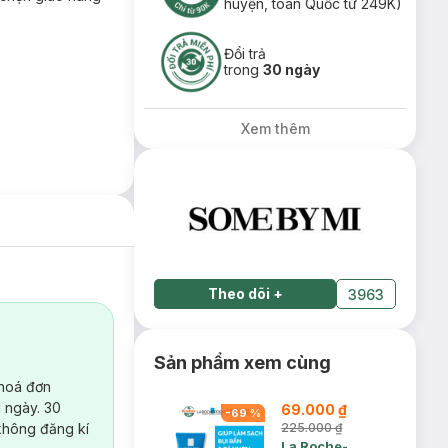
huyện, toàn Quốc từ 249K)
Đổi trả
trong
30 ngày
Xem thêm
Theo dõi
+
3963
Sản phẩm xem cùng
 hoá đơn
 ngày. 30
69.000 ₫
-
69
%
không đăng kí
225.000 ₫
La Roche-