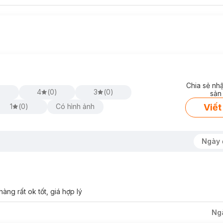
Chia sẻ nh
4
(
0
)
3
(
0
)
sản
Viết
1
(
0
)
Có hình ảnh
Ngày 
àng rất ok tốt, giá hợp lý
Ng