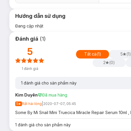
Hướng dẫn sử dụng
Đang cập nhật
Đánh giá
(
1
)
5
Tất cả
(
1
)
5
(
1
)
2
(
0
)
1
đánh giá
1
đánh giá cho sản phẩm này
Kim Duyên
Đã mua hàng
|
5
Rất hài lòng
2020-07-07, 05:45
Some By Mi Snail Mini Truecica Miracle Repair Serum 10ml , h
1
đánh giá cho sản phẩm này