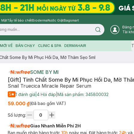
 Mặt
Tẩy tế bào chết
Bioderma
Nước Giặt
Bagsmart
Đăng 
Search icon
Tài kh
T
MỚI VỀ
BÁN CHẠY
CLINIC & SPA
DERMAHAIR
h Chất Some By Mi Phục Hồi Da, Mờ Thâm Sẹo 5ml
SOME BY MI
[Gift] Tinh Chất Some By Mi Phục Hồi Da, Mờ Th
Snail Truecica Miracle Repair Serum
5
1
đánh giá
|
4
Hỏi đáp
|
Mã sản phẩm:
345800032
59.000 ₫
(Đã bao gồm VAT)
Số lượng:
Giao Nhanh Miễn Phí 2H
Bạn muốn nhận hàng trước
10h
ngày mai. Đặt hàng trước
24h
và 