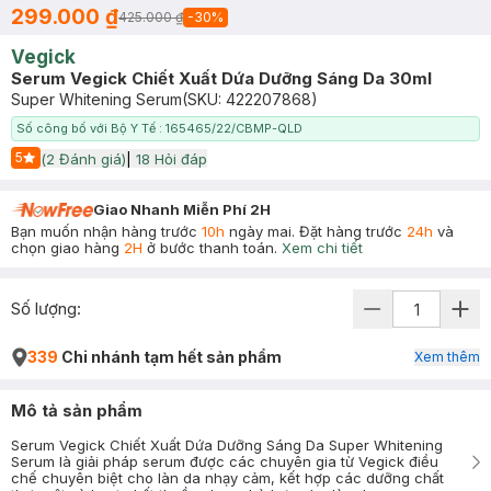
299.000 ₫
425.000 ₫
-
30
%
Vegick
Serum Vegick Chiết Xuất Dứa Dưỡng Sáng Da 30ml
Super Whitening Serum
(SKU:
422207868
)
Số công bố với Bộ Y Tế : 165465/22/CBMP-QLD
5
(
2
Đánh giá)
|
18
Hỏi đáp
Start Icon
Giao Nhanh Miễn Phí 2H
Bạn muốn nhận hàng trước
10h
ngày mai. Đặt hàng trước
24h
và
chọn giao hàng
2H
ở bước thanh toán.
Xem chi tiết
Số lượng:
339
Chi nhánh tạm hết sản phẩm
Xem thêm
Mô tả sản phẩm
Serum Vegick Chiết Xuất Dứa Dưỡng Sáng Da Super Whitening
Serum là giải pháp serum được các chuyên gia từ Vegick điều
chế chuyên biệt cho làn da nhạy cảm, kết hợp các dưỡng chất