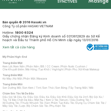
Synctives
Clinic
Dermahair
Mastige
Bản quyền © 2016 Hasaki.vn
Công Ty cổ phần HASAKI VIETNAM
Hotline:
1800 6324
Giấy chứng nhận Đăng ký Kinh doanh số 0313612829 do Sở Kế
hoạch và Đầu tư Thành phố Hồ Chí Minh cấp ngày 13/01/2016
Xem tất cả cửa hàng
Mỹ Phẩm High-End
Trang Điểm Mặt
Kem Lót
/
Kem Nền
/
Phấn Nền
/
BB / CC Cream
/
Phấn Nước Cushion
/
Che Khuyết Điểm
/
Má Hồng
/
Tạo Khối / Highlight
/
Phấn Phủ
/
Xịt Khoá Makeup
Trang Điểm Mắt
Kẻ Mày
/
Kẻ Mắt
/
Phấn Mắt
/
Mascara
Trang Điểm Môi
Son Dưỡng Môi
/
Son Kem / Tint
/
Son Thỏi
/
Son Bóng
/
Tẩy Trang Mắt / Môi
Chăm Sóc Tóc Và Da Đầu
Dầu Gội Và Dầu Xả
/
Dầu Gội
/
Dầu Xả
/
Dầu Gội Khô
/
Dầu Gội Xả 2in1
/
Bộ Gội Xả
/
Tẩy Tế Bào Chết Da Đầu
/
Mặt Nạ / Kem Ủ Tóc
/
Serum / Dầu Dưỡng Tóc
/
Xịt Dưỡng Tóc
/
Thuốc Nhuộm Tóc
/
Sản Phẩm Tạo Kiểu Tóc
/
Dụng Cụ Chăm Sóc Tóc
/
Máy Sấy Tóc
/
Lược
/
Bộ Chăm Sóc Tóc
/
Phụ Kiện Tóc