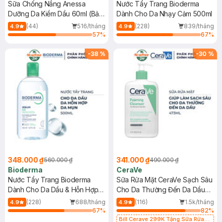
Sữa Chống Nắng Anessa
Nước Tẩy Trang Bioderma
Dưỡng Da Kiềm Dầu 60ml (Bản
Dành Cho Da Nhạy Cảm 500ml
Mới)
(44)
516/tháng
(228)
839/tháng
4.9
4.9
57
%
67
%
-
38
%
-
30
%
348.000 ₫
341.000 ₫
560.000 ₫
490.000 ₫
Bioderma
CeraVe
Nước Tẩy Trang Bioderma
Sữa Rửa Mặt CeraVe Sạch Sâu
Dành Cho Da Dầu & Hỗn Hợp
Cho Da Thường Đến Da Dầu
500ml
473ml
(228)
688/tháng
(116)
1.5k/tháng
4.9
4.9
67
%
82
%
Bill Cerave 299K Tặng Sữa Rửa