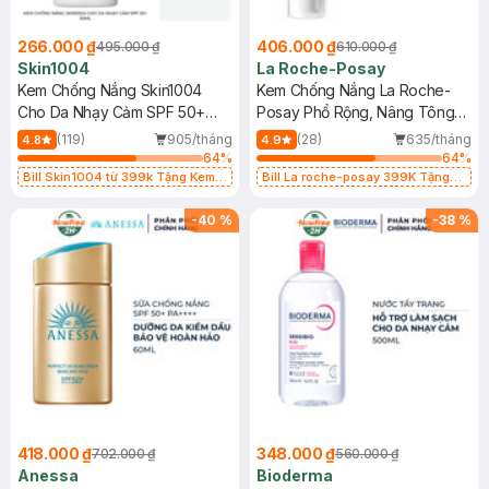
266.000 ₫
406.000 ₫
495.000 ₫
610.000 ₫
Skin1004
La Roche-Posay
Kem Chống Nắng Skin1004
Kem Chống Nắng La Roche-
Cho Da Nhạy Cảm SPF 50+
Posay Phổ Rộng, Nâng Tông
50ml
Kiềm Dầu 50ml
(119)
905/tháng
(28)
635/tháng
4.8
4.9
64
%
64
%
Bill Skin1004 từ 399k Tặng Kem
Bill La roche-posay 399K Tặng
Chống Nắng Cho Da Nhạy Cảm
Gel rửa mặt da dầu nhạy cảm 50ml
SPF 50+ 20ml (SL Có Hạn)
(SL có hạn)
-
40
%
-
38
%
418.000 ₫
348.000 ₫
702.000 ₫
560.000 ₫
Anessa
Bioderma