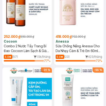
252.000 ₫
418.000 ₫
590.000 ₫
702.000 ₫
Cocoon
Anessa
Combo 2 Nước Tẩy Trang Bí
Sữa Chống Nắng Anessa Cho
Đao Cocoon Làm Sạch & Giảm
Da Nhạy Cảm & Trẻ Em 60ml
Dầu 500ml
(Mới)
(57)
1.5k/tháng
(23)
423/tháng
5.0
5.0
77
%
73
%
-
31
%
-
55
%