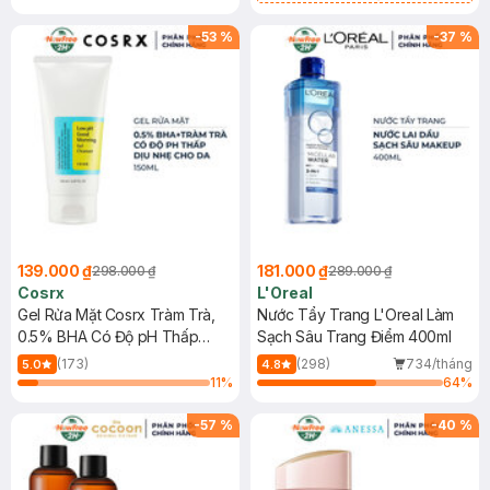
Mặt Cerave 30ml (SL có hạn)
-
53
%
-
37
%
139.000 ₫
181.000 ₫
298.000 ₫
289.000 ₫
Cosrx
L'Oreal
Gel Rửa Mặt Cosrx Tràm Trà,
Nước Tẩy Trang L'Oreal Làm
0.5% BHA Có Độ pH Thấp
Sạch Sâu Trang Điểm 400ml
150ml
(173)
(298)
734/tháng
5.0
4.8
11
%
64
%
-
57
%
-
40
%