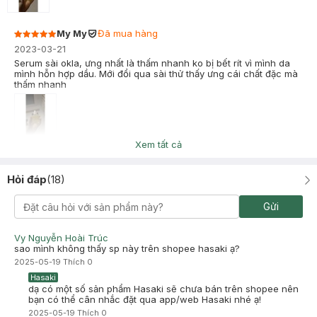
My My
Đã mua hàng
2023-03-21
Serum sài okla, ưng nhất là thấm nhanh ko bị bết rít vì mình da
mình hỗn hợp dầu. Mới đổi qua sài thử thấy ưng cái chất đặc mà
thấm nhanh
Xem tất cả
Tuyết Ngọc
Đã mua hàng
2022-12-12
Hỏi đáp
(
18
)
rất ok.. rất thích
Gửi
Vy Nguyễn Hoài Trúc
sao mình không thấy sp này trên shopee hasaki ạ?
2025-05-19
Thích
0
Hasaki
dạ có một số sản phẩm Hasaki sẽ chưa bán trên shopee nên
bạn có thể cân nhắc đặt qua app/web Hasaki nhé ạ!
2025-05-19
Thích
0