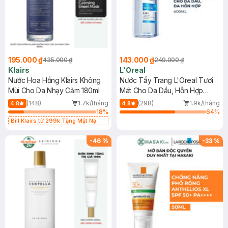
195.000 ₫
143.000 ₫
435.000 ₫
249.000 ₫
Klairs
L'Oreal
Nước Hoa Hồng Klairs Không
Nước Tẩy Trang L'Oreal Tươi
Mùi Cho Da Nhạy Cảm 180ml
Mát Cho Da Dầu, Hỗn Hợp
400ml
(148)
1.7k/tháng
(298)
1.9k/tháng
4.8
4.8
18
%
64
%
Bill Klairs từ 299k Tặng Mặt Nạ
Làm Dịu Da & Kiểm Soát Dầu Nhờn
25ml (SL Có Hạn)
-
46
%
-
33
%