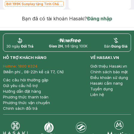
Bill 199K Sunplay tặng Tinh Chất
Chống Nắng 7g trị giá 30K (SL có
hạn)
Bạn đã có tài khoản Hasaki?
Đăng nhập
return
nowfree
price
HỖ TRỢ KHÁCH HÀNG
VỀ HASAKI.VN
Hotline:
1800 6324
Giới thiệu Hasaki.vn
(Miễn phí , 08-22h kể cả T7, CN)
Chính sách bảo mật
Điều khoản sử dụng
Các câu hỏi thường gặp
Hasaki cẩm nang
Gửi yêu cầu hỗ trợ
Tuyển dụng
Hướng dẫn đặt hàng
Liên hệ
Phương thức thanh toán
Phương thức vận chuyển
Chính sách đổi trả