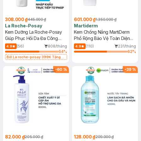
308.000 ₫
601.000 ₫
445.000 ₫
1.350.000 ₫
La Roche-Posay
Martiderm
Kem Dưỡng La Roche-Posay
Kem Chống Nắng MartiDerm
Giúp Phục Hồi Da Đa Công
Phổ Rộng Bảo Vệ Toàn Diện
Dụng 40ml
40ml
(56)
808/tháng
(110)
231/tháng
4.9
4.9
64
%
62
%
Bill La roche-posay 399K Tặng
Gel rửa mặt da dầu nhạy cảm 50ml
(SL có hạn)
-
60
%
-
39
%
82.000 ₫
128.000 ₫
205.000 ₫
209.000 ₫