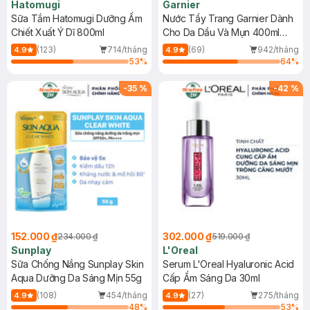
Hatomugi
Garnier
Sữa Tắm Hatomugi Dưỡng Ẩm
Nước Tẩy Trang Garnier Dành
Chiết Xuất Ý Dĩ 800ml
Cho Da Dầu Và Mụn 400ml
(Mới)
(123)
714/tháng
(69)
942/tháng
4.9
4.9
53
%
64
%
-
35
%
-
42
%
152.000 ₫
302.000 ₫
234.000 ₫
519.000 ₫
Sunplay
L'Oreal
Sữa Chống Nắng Sunplay Skin
Serum L'Oreal Hyaluronic Acid
Aqua Dưỡng Da Sáng Mịn 55g
Cấp Ẩm Sáng Da 30ml
(108)
454/tháng
(27)
275/tháng
4.9
4.9
48
%
53
%