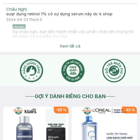
Châu Nghị
suqr dụng retinol 1% có sự dụng serum này dc k shop
2024-04-23
Thích
0
Hasaki
Dạ chào bạn, bạn tiến hành nhấn vào phần chat với chúng tôi
để được hỗ trợ kiểm tra nhé.
2024-04-24
Thích
0
Xem tất cả
GỢI Ý DÀNH RIÊNG CHO BẠN
-
55
%
-
43
%