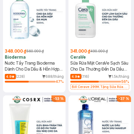
348.000 ₫
341.000 ₫
560.000 ₫
490.000 ₫
Bioderma
CeraVe
Nước Tẩy Trang Bioderma
Sữa Rửa Mặt CeraVe Sạch Sâu
Dành Cho Da Dầu & Hỗn Hợp
Cho Da Thường Đến Da Dầu
500ml
473ml
(228)
688/tháng
(116)
1.5k/tháng
4.9
4.9
47
%
56
%
Bill Cerave 299K Tặng Sữa Rửa
Mặt Cerave 30ml (SL có hạn)
-
53
%
-
37
%