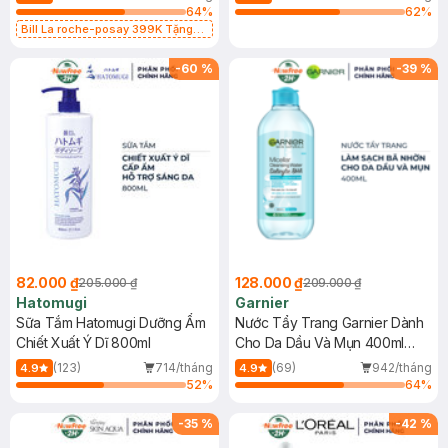
64
%
62
%
Bill La roche-posay 399K Tặng
Gel rửa mặt da dầu nhạy cảm 50ml
(SL có hạn)
-
60
%
-
39
%
82.000 ₫
128.000 ₫
205.000 ₫
209.000 ₫
Hatomugi
Garnier
Sữa Tắm Hatomugi Dưỡng Ẩm
Nước Tẩy Trang Garnier Dành
Chiết Xuất Ý Dĩ 800ml
Cho Da Dầu Và Mụn 400ml
(Mới)
(123)
714/tháng
(69)
942/tháng
4.9
4.9
52
%
64
%
-
35
%
-
42
%