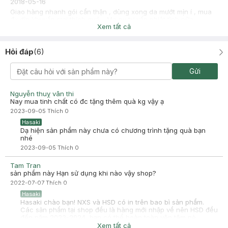
2018-05-16
Giao hàng nhanh gói cẩn thận , dùng xong da mướt mịn í , mua
đx dịp khuyến mại thích quá .. Ma nv tư vấn nhiệt tình nữa
Xem tất cả
Hỏi đáp
(
6
)
Gửi
Nguyễn thuỵ vân thi
Nay mua tinh chất có đc tặng thêm quà kg vậy ạ
2023-09-05
Thích
0
Hasaki
Dạ hiện sản phẩm này chưa có chương trình tặng quà bạn
nhé
2023-09-05
Thích
0
Tam Tran
sản phẩm này Hạn sử dụng khi nào vậy shop?
2022-07-07
Thích
0
Hasaki
Hasaki chào bạn! NXS và HSD có in trên bao bì sản phẩm.
Các sản phẩm tại shop đều là hàng mới nhập về nên HSD đều
đến năm 2023-2024, bạn có thể hoàn toàn yên tâm nè.
Hasaki xin cảm ơn.
Xem tất cả