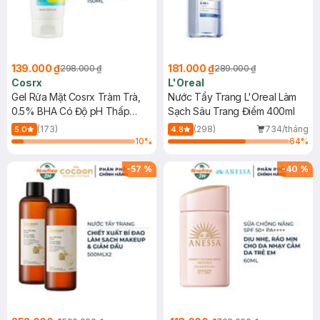
139.000 ₫
181.000 ₫
298.000 ₫
289.000 ₫
Cosrx
L'Oreal
Gel Rửa Mặt Cosrx Tràm Trà,
Nước Tẩy Trang L'Oreal Làm
0.5% BHA Có Độ pH Thấp
Sạch Sâu Trang Điểm 400ml
150ml
(173)
(298)
734/tháng
5.0
4.8
10
%
64
%
-
57
%
-
40
%