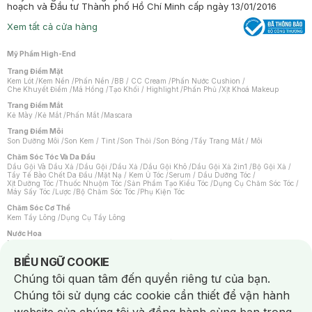
hoạch và Đầu tư Thành phố Hồ Chí Minh cấp ngày 13/01/2016
Xem tất cả cửa hàng
Mỹ Phẩm High-End
Trang Điểm Mặt
Kem Lót
/
Kem Nền
/
Phấn Nền
/
BB / CC Cream
/
Phấn Nước Cushion
/
Che Khuyết Điểm
/
Má Hồng
/
Tạo Khối / Highlight
/
Phấn Phủ
/
Xịt Khoá Makeup
Trang Điểm Mắt
Kẻ Mày
/
Kẻ Mắt
/
Phấn Mắt
/
Mascara
Trang Điểm Môi
Son Dưỡng Môi
/
Son Kem / Tint
/
Son Thỏi
/
Son Bóng
/
Tẩy Trang Mắt / Môi
Chăm Sóc Tóc Và Da Đầu
Dầu Gội Và Dầu Xả
/
Dầu Gội
/
Dầu Xả
/
Dầu Gội Khô
/
Dầu Gội Xả 2in1
/
Bộ Gội Xả
/
Tẩy Tế Bào Chết Da Đầu
/
Mặt Nạ / Kem Ủ Tóc
/
Serum / Dầu Dưỡng Tóc
/
Xịt Dưỡng Tóc
/
Thuốc Nhuộm Tóc
/
Sản Phẩm Tạo Kiểu Tóc
/
Dụng Cụ Chăm Sóc Tóc
/
Máy Sấy Tóc
/
Lược
/
Bộ Chăm Sóc Tóc
/
Phụ Kiện Tóc
Chăm Sóc Cơ Thể
Kem Tẩy Lông
/
Dụng Cụ Tẩy Lông
Nước Hoa
Nước Hoa Nữ
/
Nước Hoa Nam
/
Nước Hoa Cao Cấp
/
Xịt Thơm Toàn Thân
/
Nước Hoa Vùng Kín
Notice about cookies usage
BIỂU NGỮ COOKIE
Chăm Sóc Cá Nhân
Chúng tôi quan tâm đến quyền riêng tư của bạn.
Chống Muỗi
/
Khẩu Trang
/
Máy Massage
/
Mặt Nạ Xông Hơi
/
Nước Rửa Tay
/
Sản Phẩm Chăm Sóc Khác
/
Bàn Chải Đánh Răng
/
Bàn Chải Điện
/
Chúng tôi sử dụng các cookie cần thiết để vận hành
Hỗ Trợ Trắng Răng
/
Kem Đánh Răng
/
Máy Tăm Nước
/
Nước Súc Miệng
/
Tăm / Chỉ Nha Khoa
/
Xịt Thơm Miệng
/
Dung Dịch Vệ Sinh
/
Dưỡng Vùng Kín
/
Khăn Ướt Vệ Sinh Vùng Kín
/
Băng Vệ Sinh
/
Tampon
/
Bọt Cạo Râu
/
Dao Cạo Râu
/