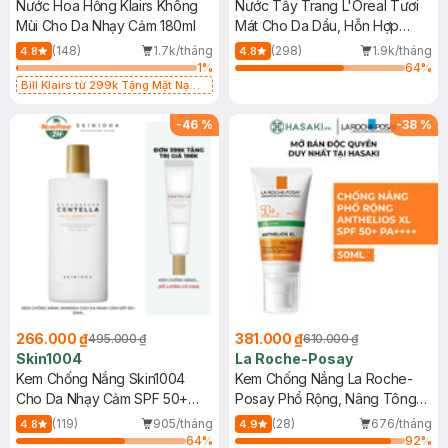
Nước Hoa Hồng Klairs Không
Nước Tẩy Trang L'Oreal Tươi
Mùi Cho Da Nhạy Cảm 180ml
Mát Cho Da Dầu, Hỗn Hợp
400ml
(148)
1.7k/tháng
(298)
1.9k/tháng
4.8
4.8
1
%
64
%
Bill Klairs từ 299k Tặng Mặt Nạ
Làm Dịu Da & Kiểm Soát Dầu Nhờn
25ml (SL Có Hạn)
-
46
%
-
38
%
266.000 ₫
381.000 ₫
495.000 ₫
610.000 ₫
Skin1004
La Roche-Posay
Kem Chống Nắng Skin1004
Kem Chống Nắng La Roche-
Cho Da Nhạy Cảm SPF 50+
Posay Phổ Rộng, Nâng Tông
50ml
Kiềm Dầu 50ml
(119)
905/tháng
(28)
676/tháng
4.8
4.9
64
%
92
%