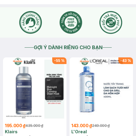
2022-07-07
Thích
0
GỢI Ý DÀNH RIÊNG CHO BẠN
-
55
%
-
43
%
195.000 ₫
143.000 ₫
435.000 ₫
249.000 ₫
Klairs
L'Oreal