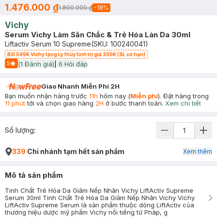
1.476.000 ₫
1.800.000 ₫
-
18
%
Vichy
Serum Vichy Làm Săn Chắc & Trẻ Hóa Làn Da 30ml
Liftactiv Serum 10 Supreme
(SKU:
100240041
)
Bill 599K Vichy tặng Ly thủy tinh trị giá 200K (SL có hạn)
5
(
1
Đánh giá)
|
6
Hỏi đáp
Start Icon
Giao Nhanh Miễn Phí 2H
Bạn muốn nhận hàng trước
11h
hôm nay (
Miễn phí
). Đặt hàng trong
11 phút
tới và chọn giao hàng
2H
ở bước thanh toán.
Xem chi tiết
Số lượng:
339
Chi nhánh tạm hết sản phẩm
Xem thêm
Mô tả sản phẩm
Tinh Chất Trẻ Hóa Da Giảm Nếp Nhăn Vichy LiftActiv Supreme
Serum 30ml Tinh Chất Trẻ Hóa Da Giảm Nếp Nhăn Vichy Vichy
LiftActiv Supreme Serum là sản phẩm thuộc dòng LiftActiv của
thương hiệu dược mỹ phẩm Vichy nổi tiếng từ Pháp, g