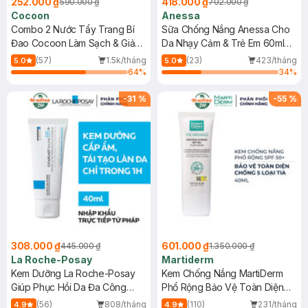
252.000 ₫
418.000 ₫
590.000 ₫
702.000 ₫
Cocoon
Anessa
Combo 2 Nước Tẩy Trang Bí
Sữa Chống Nắng Anessa Cho
Đao Cocoon Làm Sạch & Giảm
Da Nhạy Cảm & Trẻ Em 60ml
Dầu 500ml
(Mới)
(57)
1.5k/tháng
(23)
423/tháng
5.0
5.0
64
%
34
%
-
31
%
-
55
%
308.000 ₫
601.000 ₫
445.000 ₫
1.350.000 ₫
La Roche-Posay
Martiderm
Kem Dưỡng La Roche-Posay
Kem Chống Nắng MartiDerm
Giúp Phục Hồi Da Đa Công
Phổ Rộng Bảo Vệ Toàn Diện
Dụng 40ml
40ml
(56)
808/tháng
(110)
231/tháng
4.9
4.9