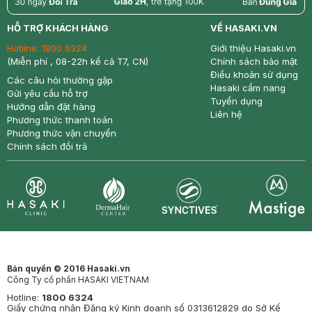
return
nowfree
price
HỖ TRỢ KHÁCH HÀNG
VỀ HASAKI.VN
Hotline:
1800 6324
Giới thiệu Hasaki.vn
(Miễn phí , 08-22h kể cả T7, CN)
Chính sách bảo mật
Điều khoản sử dụng
Các câu hỏi thường gặp
Hasaki cẩm nang
Gửi yêu cầu hỗ trợ
Tuyển dụng
Hướng dẫn đặt hàng
Liên hệ
Phương thức thanh toán
Phương thức vận chuyển
Chính sách đổi trả
Synctives
Clinic
Dermahair
Mastige
Bản quyền © 2016 Hasaki.vn
Công Ty cổ phần HASAKI VIETNAM
Hotline:
1800 6324
Giấy chứng nhận Đăng ký Kinh doanh số 0313612829 do Sở Kế