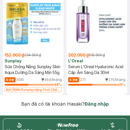
152.000 ₫
302.000 ₫
234.000 ₫
519.000 ₫
Sunplay
L'Oreal
Sữa Chống Nắng Sunplay Skin
Serum L'Oreal Hyaluronic Acid
Aqua Dưỡng Da Sáng Mịn 55g
Cấp Ẩm Sáng Da 30ml
(108)
454/tháng
(27)
275/tháng
4.9
4.9
48
%
49
%
Bill 199K Sunplay tặng Tinh Chất
Chống Nắng 7g trị giá 30K (SL có
hạn)
Bạn đã có tài khoản Hasaki?
Đăng nhập