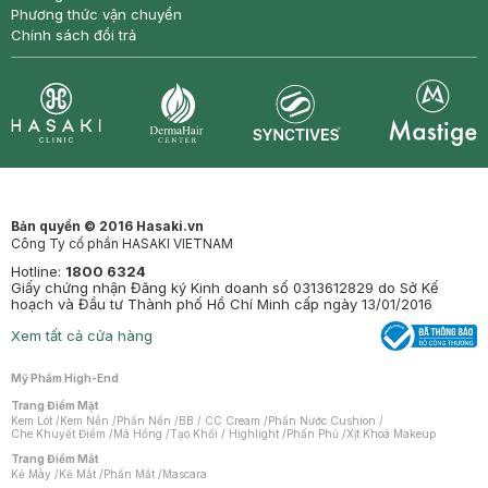
Phương thức vận chuyển
Chính sách đổi trả
Synctives
Clinic
Dermahair
Mastige
Bản quyền © 2016 Hasaki.vn
Công Ty cổ phần HASAKI VIETNAM
Hotline:
1800 6324
Giấy chứng nhận Đăng ký Kinh doanh số 0313612829 do Sở Kế
hoạch và Đầu tư Thành phố Hồ Chí Minh cấp ngày 13/01/2016
Xem tất cả cửa hàng
Mỹ Phẩm High-End
Trang Điểm Mặt
Kem Lót
/
Kem Nền
/
Phấn Nền
/
BB / CC Cream
/
Phấn Nước Cushion
/
Che Khuyết Điểm
/
Má Hồng
/
Tạo Khối / Highlight
/
Phấn Phủ
/
Xịt Khoá Makeup
Trang Điểm Mắt
Kẻ Mày
/
Kẻ Mắt
/
Phấn Mắt
/
Mascara