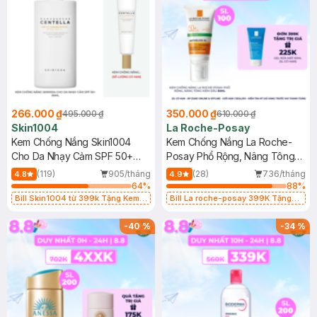
266.000 ₫
350.000 ₫
495.000 ₫
610.000 ₫
Skin1004
La Roche-Posay
Kem Chống Nắng Skin1004
Kem Chống Nắng La Roche-
Cho Da Nhạy Cảm SPF 50+
Posay Phổ Rộng, Nâng Tông
50ml
Kiềm Dầu 50ml
(119)
905/tháng
(28)
736/tháng
4.8
4.9
64
%
88
%
Bill Skin1004 từ 399k Tặng Kem
Bill La roche-posay 399K Tặng
Chống Nắng Cho Da Nhạy Cảm
Gel rửa mặt da dầu nhạy cảm 50ml
SPF 50+ 20ml (SL Có Hạn)
(SL có hạn)
-
40
%
-
34
%