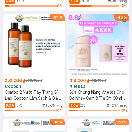
(173)
(298)
916/tháng
5.0
4.8
8
%
45
%
-
57
%
-
40
%
252.000 ₫
418.000 ₫
590.000 ₫
702.000 ₫
Cocoon
Anessa
Combo 2 Nước Tẩy Trang Bí
Sữa Chống Nắng Anessa Cho
Đao Cocoon Làm Sạch & Giảm
Da Nhạy Cảm & Trẻ Em 60ml
Dầu 500ml
(Mới)
(57)
1.5k/tháng
(23)
423/tháng
5.0
5.0
14
%
16
%
-
38
%
-
59
%