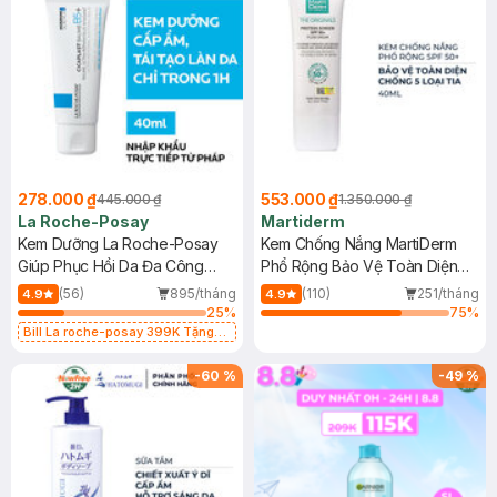
278.000 ₫
553.000 ₫
445.000 ₫
1.350.000 ₫
La Roche-Posay
Martiderm
Kem Dưỡng La Roche-Posay
Kem Chống Nắng MartiDerm
Giúp Phục Hồi Da Đa Công
Phổ Rộng Bảo Vệ Toàn Diện
Dụng 40ml
40ml
(56)
895/tháng
(110)
251/tháng
4.9
4.9
25
%
75
%
Bill La roche-posay 399K Tặng
Gel rửa mặt da dầu nhạy cảm 50ml
(SL có hạn)
-
60
%
-
49
%