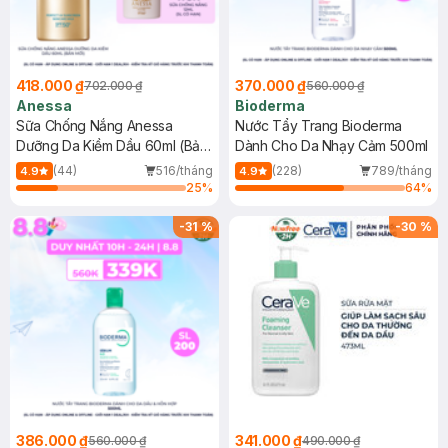
418.000 ₫
370.000 ₫
702.000 ₫
560.000 ₫
Anessa
Bioderma
Sữa Chống Nắng Anessa
Nước Tẩy Trang Bioderma
Dưỡng Da Kiềm Dầu 60ml (Bản
Dành Cho Da Nhạy Cảm 500ml
Mới)
(44)
516/tháng
(228)
789/tháng
4.9
4.9
25
%
64
%
-
31
%
-
30
%
386.000 ₫
341.000 ₫
560.000 ₫
490.000 ₫