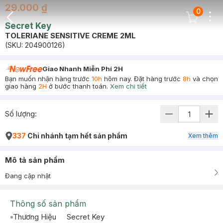
29.000 ₫
0
Dots
Cart Icon
Secret Key
Back Icon
TOLERIANE SENSITIVE CREME 2ML
(SKU:
204900126
)
Giao Nhanh Miễn Phí 2H
Bạn muốn nhận hàng trước
10h
hôm nay. Đặt hàng trước
8h
và chọn
giao hàng
2H
ở bước thanh toán.
Xem chi tiết
Số lượng:
337
Chi nhánh tạm hết sản phẩm
Xem thêm
Mô tả sản phẩm
Đang cập nhật
Thông số sản phẩm
Thương Hiệu
Secret Key