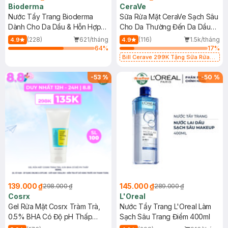
Bioderma
CeraVe
Nước Tẩy Trang Bioderma
Sữa Rửa Mặt CeraVe Sạch Sâu
Dành Cho Da Dầu & Hỗn Hợp
Cho Da Thường Đến Da Dầu
500ml
473ml
(228)
621/tháng
(116)
1.5k/tháng
4.9
4.9
64
%
17
%
Bill Cerave 299K Tặng Sữa Rửa
Mặt Cerave 30ml (SL có hạn)
-
53
%
-
50
%
139.000 ₫
145.000 ₫
298.000 ₫
289.000 ₫
Cosrx
L'Oreal
Gel Rửa Mặt Cosrx Tràm Trà,
Nước Tẩy Trang L'Oreal Làm
0.5% BHA Có Độ pH Thấp
Sạch Sâu Trang Điểm 400ml
150ml