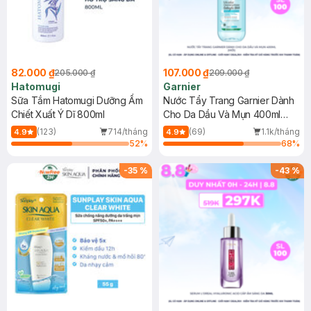
82.000 ₫
107.000 ₫
205.000 ₫
209.000 ₫
Hatomugi
Garnier
Sữa Tắm Hatomugi Dưỡng Ẩm
Nước Tẩy Trang Garnier Dành
Chiết Xuất Ý Dĩ 800ml
Cho Da Dầu Và Mụn 400ml
(Mới)
(123)
714/tháng
(69)
1.1k/tháng
4.9
4.9
52
%
68
%
-
35
%
-
43
%