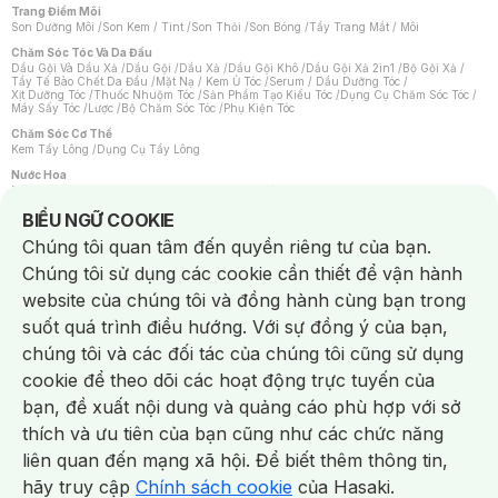
Trang Điểm Môi
Son Dưỡng Môi
/
Son Kem / Tint
/
Son Thỏi
/
Son Bóng
/
Tẩy Trang Mắt / Môi
Chăm Sóc Tóc Và Da Đầu
Dầu Gội Và Dầu Xả
/
Dầu Gội
/
Dầu Xả
/
Dầu Gội Khô
/
Dầu Gội Xả 2in1
/
Bộ Gội Xả
/
Tẩy Tế Bào Chết Da Đầu
/
Mặt Nạ / Kem Ủ Tóc
/
Serum / Dầu Dưỡng Tóc
/
Xịt Dưỡng Tóc
/
Thuốc Nhuộm Tóc
/
Sản Phẩm Tạo Kiểu Tóc
/
Dụng Cụ Chăm Sóc Tóc
/
Máy Sấy Tóc
/
Lược
/
Bộ Chăm Sóc Tóc
/
Phụ Kiện Tóc
Chăm Sóc Cơ Thể
Kem Tẩy Lông
/
Dụng Cụ Tẩy Lông
Nước Hoa
Nước Hoa Nữ
/
Nước Hoa Nam
/
Nước Hoa Cao Cấp
/
Xịt Thơm Toàn Thân
/
Nước Hoa Vùng Kín
Notice about cookies usage
BIỂU NGỮ COOKIE
Chăm Sóc Cá Nhân
Chúng tôi quan tâm đến quyền riêng tư của bạn.
Chống Muỗi
/
Khẩu Trang
/
Máy Massage
/
Mặt Nạ Xông Hơi
/
Nước Rửa Tay
/
Sản Phẩm Chăm Sóc Khác
/
Bàn Chải Đánh Răng
/
Bàn Chải Điện
/
Chúng tôi sử dụng các cookie cần thiết để vận hành
Hỗ Trợ Trắng Răng
/
Kem Đánh Răng
/
Máy Tăm Nước
/
Nước Súc Miệng
/
Tăm / Chỉ Nha Khoa
/
Xịt Thơm Miệng
/
Dung Dịch Vệ Sinh
/
Dưỡng Vùng Kín
/
website của chúng tôi và đồng hành cùng bạn trong
Khăn Ướt Vệ Sinh Vùng Kín
/
Băng Vệ Sinh
/
Tampon
/
Bọt Cạo Râu
/
Dao Cạo Râu
/
Máy Cạo Râu
suốt quá trình điều hướng. Với sự đồng ý của bạn,
Vấn Đề Về Da
chúng tôi và các đối tác của chúng tôi cũng sử dụng
Da Dầu / Lỗ Chân Lông To
/
Da Khô / Mất Nước
/
Da Lão Hóa
/
Da Mụn
/
Da Nhạy Cảm / Kích Ứng
/
Da Xỉn Màu
/
Thâm / Nám / Tàn Nhang
/
cookie để theo dõi các hoạt động trực tuyến của
Quầng Thâm & Bọng Mắt
/
Sẹo
/
Viêm Da Cơ Địa
bạn, đề xuất nội dung và quảng cáo phù hợp với sở
Dụng Cụ / Phụ Kiện Chăm Sóc Da
Chat i
Bông Tẩy Trang
/
Khăn Lau Mặt Khô
/
Dụng Cụ / Máy Rửa Mặt
/
Máy Chăm Sóc Da
/
thích và ưu tiên của bạn cũng như các chức năng
Dụng Cụ Chăm Sóc Khác
liên quan đến mạng xã hội. Để biết thêm thông tin,
hãy truy cập
Chính sách cookie
của Hasaki.