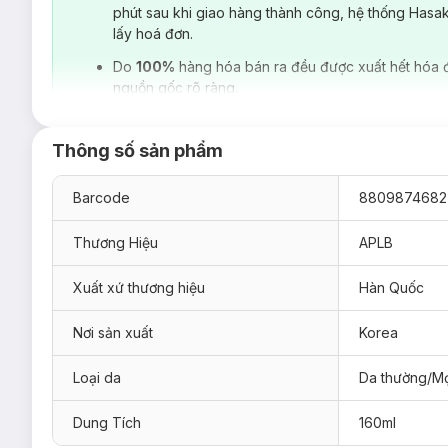
phút sau khi giao hàng thành công, hệ thống Hasa
lấy hoá đơn.
Do
100%
hàng hóa bán ra đều được xuất hết hóa 
nguồn gốc rõ ràng.
Thông số sản phẩm
Barcode
8809874682
Thương Hiệu
APLB
Xuất xứ thương hiệu
Hàn Quốc
Nơi sản xuất
Korea
Loại da phù hợp:
Loại da
Da thường/Mọ
Sản phẩm phù hợp với mọi loại da.
Ưu thế nổi bật:
Dung Tích
160ml
LIPO GLUTA NIAC CEN™ 15.2% (Glutathione 1,000ppm, Nia