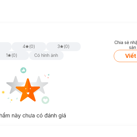
Chia sẻ nh
)
4
(
0
)
3
(
0
)
sản
Viết
1
(
0
)
Có hình ảnh
hẩm này chưa có đánh giá