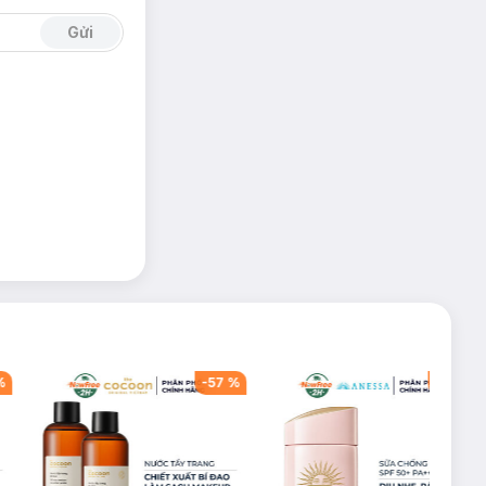
Gửi
%
-
57
%
-
40
%