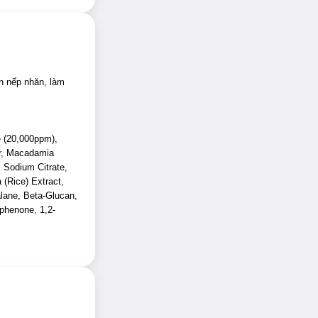
n nếp nhăn, làm
e (20,000ppm),
er, Macadamia
hông thường.
 Sodium Citrate,
 (Rice) Extract,
alane, Beta-Glucan,
ophenone, 1,2-