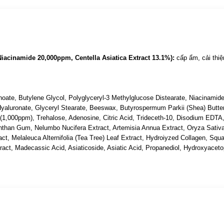
cinamide 20,000ppm, Centella Asiatica Extract 13.1%):
cấp ẩm, cải thiệ
anoate, Butylene Glycol, Polyglyceryl-3 Methylglucose Distearate, Niacinamid
 Hyaluronate, Glyceryl Stearate, Beeswax, Butyrospermum Parkii (Shea) Butt
ông nghệ NANO có khả năng hấp thụ vào mô da hiệu quả hơn Glutathione t
 (1,000ppm), Trehalose, Adenosine, Citric Acid, Trideceth-10, Disodium EDTA,
Xanthan Gum, Nelumbo Nucifera Extract, Artemisia Annua Extract, Oryza Sativa
óc da hàng ngày.
, Melaleuca Alternifolia (Tea Tree) Leaf Extract, Hydroiyzed Collagen, Squ
act, Madecassic Acid, Asiaticoside, Asiatic Acid, Propanediol, Hydroxyacet