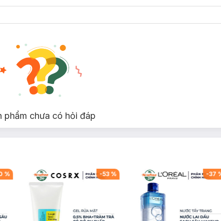
n phẩm chưa có hỏi đáp
0
%
-
53
%
-
37