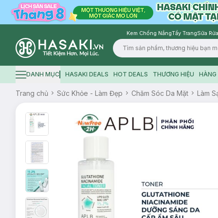
Kem Chống Nắng
Tẩy Trang
Sữa Rửa
Logo
DANH MỤC
HASAKI DEALS
HOT DEALS
THƯƠNG HIỆU
HÀNG 
Hamburger icon
Trang chủ
Sức Khỏe - Làm Đẹp
Chăm Sóc Da Mặt
Làm S