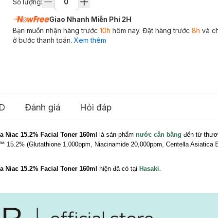
Số lượng:
Giao Nhanh Miễn Phí 2H
Bạn muốn nhận hàng trước
10h
hôm nay. Đặt hàng trước
8h
và c
ở bước thanh toán.
Xem thêm
D
Đánh giá
Hỏi đáp
 Niac 15.2% Facial Toner 160ml
là sản phẩm
nước cân bằng
đến từ thươ
.2% (Glutathione 1,000ppm, Niacinamide 20,000ppm, Centella Asiatica Ex
 Niac 15.2% Facial Toner 160ml
hiện đã có tại
Hasaki
.