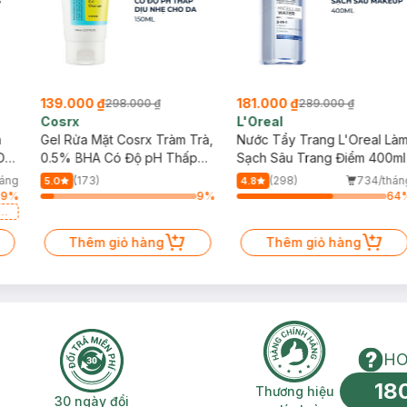
139.000 ₫
181.000 ₫
298.000 ₫
289.000 ₫
Cosrx
L'Oreal
h
Gel Rửa Mặt Cosrx Tràm Trà,
Nước Tẩy Trang L'Oreal Là
Da
0.5% BHA Có Độ pH Thấp
Sạch Sâu Trang Điểm 400ml
150ml
háng
(173)
(298)
734/thán
5.0
4.8
39
%
9
%
64
a
Thêm giỏ hàng
Thêm giỏ hàng
HO
18
n phí 2H
30 ngày đổi trả miễn phí
Thương hiệu uy 
Thương hiệu
30 ngày đổi