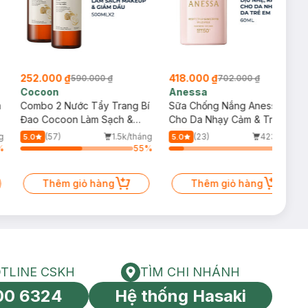
252.000 ₫
418.000 ₫
590.000 ₫
702.000 ₫
Cocoon
Anessa
m
Combo 2 Nước Tẩy Trang Bí
Sữa Chống Nắng Anessa
Đao Cocoon Làm Sạch &
Cho Da Nhạy Cảm & Trẻ Em
Giảm Dầu 500ml
60ml (Mới)
g
(57)
1.5k/tháng
(23)
423/tháng
5.0
5.0
%
55
%
13
%
Thêm giỏ hàng
Thêm giỏ hàng
TLINE CSKH
TÌM CHI NHÁNH
HOTLINE CSKH
Tìm chi nhánh
00 6324
Hệ thống Hasaki
tín toàn cầu