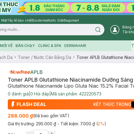
 Mặt
Tẩy tế bào chết
Bioderma
Nước Giặt
Bagsmart
Đăng 
Search icon
Tài kh
T
MỚI VỀ
BÁN CHẠY
CLINIC & SPA
DERMAHAIR
ạch Da
Toner / Nước Cân Bằng Da
Toner APLB Glutathione Nia
APLB
Toner APLB Glutathione Niacinamide Dưỡng Sáng
Glutathione Niacinamide Lipo Gluta Niac 15.2% Facial 
0
đánh giá
|
0
Hỏi đáp
|
Mã sản phẩm:
422220573
KẾT THÚC TRONG
288.000 ₫
(Đã bao gồm VAT)
Giá thị trường:
295.000 ₫
- Tiết kiệm:
7.000 ₫
(
2
%
)