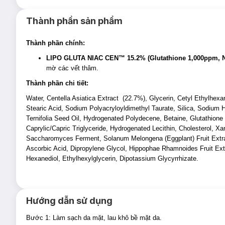
Complex™
.
Thành phần sản phẩm
Cung cấp dưỡng chất và cấp ẩm sâu cho da.
Cải thiện nếp nhăn và dấu chân chim.
Thành phần chính:
Tăng độ đàn hồi cho da.
LIPO GLUTA NIAC CEN™ 15.2% (Glutathione 1,000ppm, Nia
Giúp da rạng rỡ, tươi tắn hơn.
mờ các vết thâm.
Làm mờ các vết thâm trên da.
Thành phần chi tiết:
Giúp làm dịu da.
Water, Centella Asiatica Extract (22.7%), Glycerin, Cetyl Ethylhex
Stearic Acid, Sodium Polyacryloyldimethyl Taurate, Silica, Sodium
Nano Glutathione
là những phân tử cực nhỏ bào chế bằng c
Ternifolia Seed Oil, Hydrogenated Polydecene, Betaine, Glutathione
Cấp ẩm tức thì cho da. Làm dịu da.
Caprylic/Capric Triglyceride, Hydrogenated Lecithin, Cholesterol, 
Cân bằng độ pH trên da, tăng hiệu quả của quá trình chăm s
Saccharomyces Ferment, Solanum Melongena (Eggplant) Fruit Extract
Ascorbic Acid, Dipropylene Glycol, Hippophae Rhamnoides Fruit Extr
Làm sạch sâu, hạn chế tắc nghẽn lỗ chân lông.
Hexanediol, Ethylhexylglycerin, Dipotassium Glycyrrhizate.
Nuôi dưỡng sâu giúp da luôn đủ ẩm.
Sản phẩm phù hợp với mọi loại da.
Thích hợp để sử dụng hàng ngày.
Hướng dẫn sử dụng
Bước 1: Làm sạch da mặt, lau khô bề mặt da.