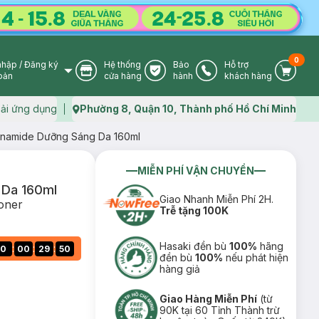
0
nhập
/
Đăng ký
Hệ thống
Bảo
Hỗ trợ
User Icon
Store Icon
Warranty Icon
Phone Icon
Cart I
oản
cửa hàng
hành
khách hàng
ải ứng dụng
Phường 8, Quận 10, Thành phố Hồ Chí Minh
Map icon
cinamide Dưỡng Sáng Da 160ml
MIỄN PHÍ VẬN CHUYỂN
 Da 160ml
Giao Nhanh Miễn Phí 2H.
Toner
Trễ tặng 100K
Hasaki đền bù
100%
hãng
:
:
:
0
00
29
49
đền bù
100%
nếu phát hiện
hàng giả
Giao Hàng Miễn Phí
(từ
90K tại 60 Tỉnh Thành trừ