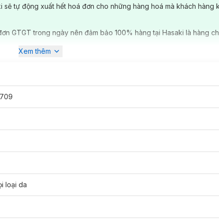
ki sẽ tự động xuất hết hoá đơn cho những hàng hoá mà khách hàng 
đơn GTGT trong ngày nên đảm bảo 100% hàng tại Hasaki là hàng ch
Xem thêm
709
i loại da
cinamide 20,000ppm, Centella Asiatica Extract 13.1%)
, kết hợp với cô