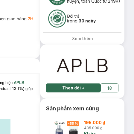
huyện, toàn Quốc từ 249K)
Đổi trả
họn giao hàng
2H
trong
30 ngày
Xem thêm
ng hiệu
APLB
-
Theo dõi
+
18
tract 13.1%) giúp
Sản phẩm xem cùng
195.000 ₫
-
55
%
435.000 ₫
Klairs