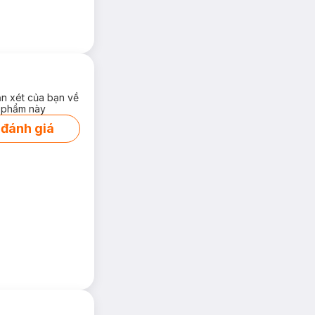
ận xét của bạn về
 phẩm này
 đánh giá