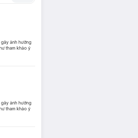
 hoá đơn
 ngày. 30
không đăng kí
 gây ảnh hưởng
ính hãng có
 như tham khảo ý
 gây ảnh hưởng
 như tham khảo ý