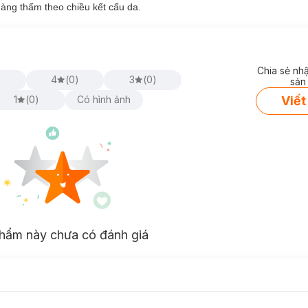
hiều loại vitamin (A, B, C, E...) giúp nuôi dưỡng sâu, tăng độ đàn hồi
àng thấm theo chiều kết cấu da.
e khít lỗ chân lông.
 cảm hoặc đang kích ứng.
Chia sẻ nh
 đảm bảo hiệu quả toàn diện.
)
4
(
0
)
3
(
0
)
sản
g Serum Toner:
Viết
1
(
0
)
Có hình ảnh
ớt.
ới.
hẩm này chưa có đánh giá
NG: