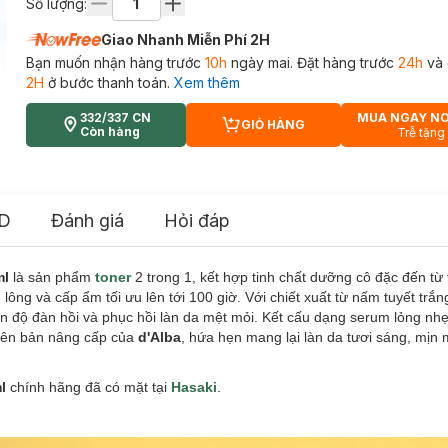
Số lượng:
Giao Nhanh Miễn Phí 2H
Bạn muốn nhận hàng trước
10h
ngày mai. Đặt hàng trước
24h
và 
2H
ở bước thanh toán.
Xem thêm
332/337 CN
MUA NGAY N
GIỎ HÀNG
CART PLUS ICON
Còn hàng
Trễ tặng
D
Đánh giá
Hỏi đáp
ml
là sản phẩm
toner
2 trong 1, kết hợp tinh chất dưỡng cô đặc đến từ
lông và cấp ẩm tối ưu lên tới 100 giờ. Với chiết xuất từ nấm tuyết trắ
ện độ đàn hồi và phục hồi làn da mệt mỏi. Kết cấu dạng serum lỏng nh
hiên bản nâng cấp của
d'Alba
, hứa hẹn mang lại làn da tươi sáng, mịn 
ml
chính hãng
đã có mặt tại
Hasaki
.