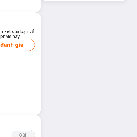
 và sức sống cho
ận xét của bạn về
 phẩm này
 đánh giá
Gửi