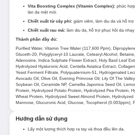
Đối tượng sử dụng Toner d'Alba Vita Toning 
Vita Boosting Complex (Vitamin Complex):
phức hợp n
Da xỉn màu, thâm sạm
.
làn da mệt mỏi.
Da thiếu ẩm, mất nước
.
Chiết xuất từ cây phỉ:
giảm viêm, làm dịu da và hỗ trợ 
Da lão hoá, nếp nhăn
.
Chiết xuất rau má:
làm dịu da, hỗ trợ phục hồi da nhạ
Da có lỗ chân lông to.
Thành phần đầy đủ:
Muốn tẩy da chết nhẹ nhàng.
Purified Water, Vitamin Tree Water (117,600 Ppm), Dipropylen
Gluceth-20, Polyglyceryl-10 Laurate, Cetearyl Alcohol, Betaine
Adenosine, Indica Sulphate Flower Extract, Holy Basil Leaf Ex
Hydrolyzed Hyaluronic Acid, Centella Asiatica Extract, Collagen
Yeast Ferment Filtrate, Polyquaternium-51, Hydrogenated Lecith
Avocado Oil, Olive Oil, Evening Primrose Oil, Lily Of The Vall
Ưu thế nổi bật của Toner d'Alba Vita Toning 
Soybean Oil, Ceramide NP, Camellia Japonica Seed Oil, Lemon 
Protein, Hydrolyzed Potato Protein, Hydrolyzed Pea Protein, H
Chiết xuất Nấm Tuyết Trắng
cung cấp độ ẩm vượt trội,
Wheat Protein, Hydrolyzed Sweet Almond Protein, Hydrolyzed B
Chứa 99% vitamin C tinh khiết
hỗ trợ làm sáng da, cả
Mannose, Glucuronic Acid, Glucose, Tocopherol (0.003ppm), F
Chứa 98% Glutathione tinh khiết
dưỡng da sáng mịn, 
Hướng dẫn sử dụng
Niacinamide
làm sáng, đều màu da, giảm thâm sạm, hỗ t
Panthenol
làm dịu da, giảm kích ứng và hỗ trợ phục hồ
Lấy một lượng thích hợp ra tay và thoa đều lên da.