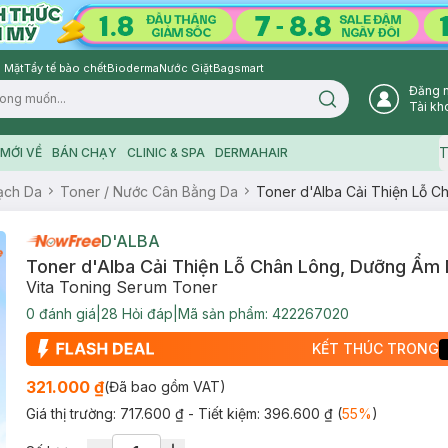
 Mặt
Tẩy tế bào chết
Bioderma
Nước Giặt
Bagsmart
Đăng 
Search icon
Tài kh
T
MỚI VỀ
BÁN CHẠY
CLINIC & SPA
DERMAHAIR
ạch Da
Toner / Nước Cân Bằng Da
Toner d'Alba Cải Thiện Lỗ 
D'ALBA
Toner d'Alba Cải Thiện Lỗ Chân Lông, Dưỡng Ẩm
Vita Toning Serum Toner
0
đánh giá
|
28
Hỏi đáp
|
Mã sản phẩm:
422267020
KẾT THÚC TRONG
321.000 ₫
(Đã bao gồm VAT)
Giá thị trường:
717.600 ₫
- Tiết kiệm:
396.600 ₫
(
55
%
)