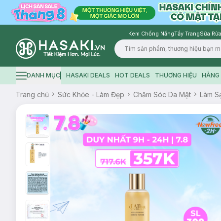
Kem Chống Nắng
Tẩy Trang
Sữa Rửa
Logo
DANH MỤC
HASAKI DEALS
HOT DEALS
THƯƠNG HIỆU
HÀNG 
Hamburger icon
Trang chủ
Sức Khỏe - Làm Đẹp
Chăm Sóc Da Mặt
Làm S