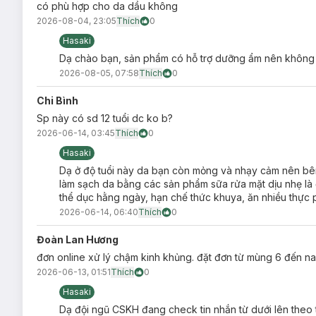
có phù hợp cho da dầu không
2026-08-04, 23:05
Thích
0
Hasaki
Dạ chào bạn, sản phẩm có hỗ trợ dưỡng ẩm nên không t
2026-08-05, 07:58
Thích
0
Chi Bình
Sp này có sd 12 tuổi dc ko b?
2026-06-14, 03:45
Thích
0
Hasaki
Dạ ở độ tuổi này da bạn còn mỏng và nhạy cảm nên bê
làm sạch da bằng các sản phẩm sữa rửa mặt dịu nhẹ là được
thể dục hằng ngày, hạn chế thức khuya, ăn nhiều thực 
2026-06-14, 06:40
Thích
0
Đoàn Lan Hương
đơn online xử lý chậm kinh khủng. đặt đơn từ mùng 6 đến na
2026-06-13, 01:51
Thích
0
Hasaki
Dạ đội ngũ CSKH đang check tin nhắn từ dưới lên theo t