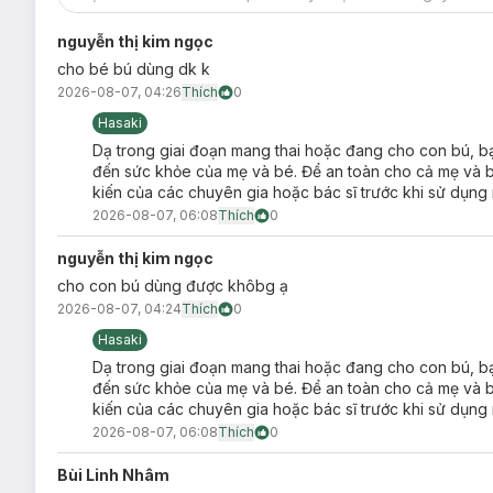
Làm sao để phân biệt hàng có trộn hay không?
nguyễn thị kim ngọc
Hàng trộn sẽ không thể
xuất hoá đơn GTGT (VAT
cho bé bú dùng dk k
Tại Hasaki, 100% hàng bán ra sẽ được
xuất hoá 
2026-08-07, 04:26
Thích
0
GTGT, quý khách vui lòng cung cấp thông tin xuất
phút sau khi giao hàng thành công, hệ thống Hasa
Hasaki
lấy hoá đơn.
Dạ trong giai đoạn mang thai hoặc đang cho con bú, bạ
Do
100%
hàng hóa bán ra đều được xuất hết hóa 
đến sức khỏe của mẹ và bé. Để an toàn cho cả mẹ 
nguồn gốc rõ ràng.
kiến của các chuyên gia hoặc bác sĩ trước khi sử dụng 
2026-08-07, 06:08
Thích
0
nguyễn thị kim ngọc
cho con bú dùng được khôbg ạ
2026-08-07, 04:24
Thích
0
Hasaki
Dạ trong giai đoạn mang thai hoặc đang cho con bú, bạ
đến sức khỏe của mẹ và bé. Để an toàn cho cả mẹ 
kiến của các chuyên gia hoặc bác sĩ trước khi sử dụng 
2026-08-07, 06:08
Thích
0
Bùi Linh Nhâm