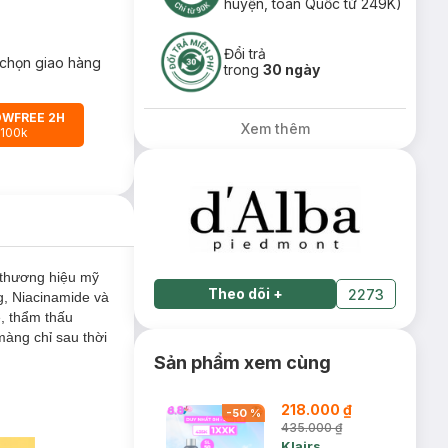
huyện, toàn Quốc từ 249K)
Đổi trả
chọn giao hàng
trong
30 ngày
OWFREE 2H
Xem thêm
 100k
 thương hiệu mỹ
Theo dõi
+
2273
ng, Niacinamide và
ẹ, thẩm thấu
màng chỉ sau thời
Sản phẩm xem cùng
218.000 ₫
-
50
%
435.000 ₫
Klairs