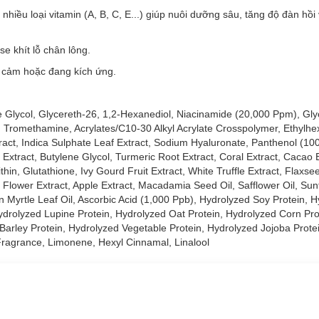
Serum Toner:
hiều loại vitamin (A, B, C, E...) giúp nuôi dưỡng sâu, tăng độ đàn hồ
se khít lỗ chân lông.
y cảm hoặc đang kích ứng.
e Glycol, Glycereth-26, 1,2-Hexanediol, Niacinamide (20,000 Ppm), Gly
, Tromethamine, Acrylates/C10-30 Alkyl Acrylate Crosspolymer, Ethylhex
tract, Indica Sulphate Leaf Extract, Sodium Hyaluronate, Panthenol (10
 Extract, Butylene Glycol, Turmeric Root Extract, Coral Extract, Cacao E
in, Glutathione, Ivy Gourd Fruit Extract, White Truffle Extract, Flaxsee
ey Flower Extract, Apple Extract, Macadamia Seed Oil, Safflower Oil, Sun
Serum Toner:
Myrtle Leaf Oil, Ascorbic Acid (1,000 Ppb), Hydrolyzed Soy Protein, H
ydrolyzed Lupine Protein, Hydrolyzed Oat Protein, Hydrolyzed Corn Pro
 gấp 5 lần Hyaluronic Acid giúp da mềm mại, mịn màng và căng bóng t
arley Protein, Hydrolyzed Vegetable Protein, Hydrolyzed Jojoba Protei
i thiện tông da không đều màu và làm mờ thâm nám.
ragrance, Limonene, Hexyl Cinnamal, Linalool
giảm sạm nám, nếp nhăn, săn chắc da và ngăn ngừa lão hóa.
rợ thu nhỏ lỗ chân lông và điều tiết bã nhờn.
i da tổn thương, giữ ẩm, tăng cường hàng rào bảo vệ da.