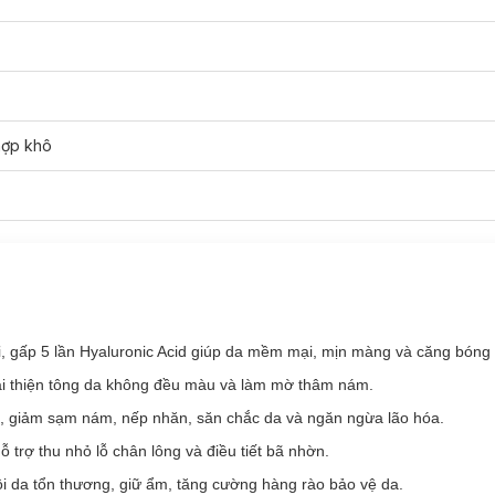
hợp khô
, gấp 5 lần Hyaluronic Acid giúp da mềm mại, mịn màng và căng bóng 
ải thiện tông da không đều màu và làm mờ thâm nám.
 giảm sạm nám, nếp nhăn, săn chắc da và ngăn ngừa lão hóa.
 với loại da nào?
trợ thu nhỏ lỗ chân lông và điều tiết bã nhờn.
ồi da tổn thương, giữ ẩm, tăng cường hàng rào bảo vệ da.