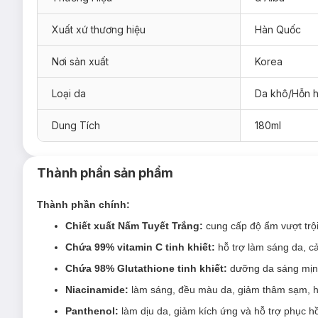
Xuất xứ thương hiệu
Hàn Quốc
Nơi sản xuất
Korea
Loại da
Da khô/Hỗn 
Dung Tích
180ml
Thành phần sản phẩm
Thành phần chính:
Chiết xuất Nấm Tuyết Trắng:
cung cấp độ ẩm vượt trội
Chứa 99% vitamin C tinh khiết:
hỗ trợ làm sáng da, c
Chứa 98% Glutathione tinh khiết:
dưỡng da sáng mịn,
Toner d'Alba Vita Toning Serum Toner phù hợp
Niacinamide:
làm sáng, đều màu da, giảm thâm sạm, hỗ 
Sản phẩm thích hợp cho mọi loại da.
Panthenol:
làm dịu da, giảm kích ứng và hỗ trợ phục h