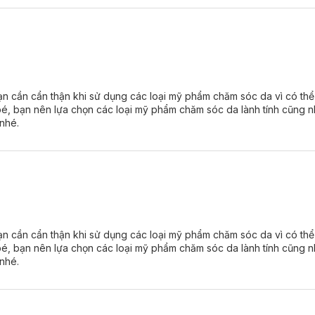
) 100%
được do có hàng không nguồn gốc trong đó.
đơn GTGT
cho dù khách hàng có lấy hay không. Nếu có nhu cầu lấy
 hóa đơn trong vòng 30 phút sau khi nhận hàng và trước 22h30 cùng
ki sẽ tự động xuất hết hoá đơn cho những hàng hoá mà khách hàng 
n cần cẩn thận khi sử dụng các loại mỹ phẩm chăm sóc da vì có thể
đơn GTGT trong ngày nên đảm bảo 100% hàng tại Hasaki là hàng ch
và bé, bạn nên lựa chọn các loại mỹ phẩm chăm sóc da lành tính cũng
nhé.
n cần cẩn thận khi sử dụng các loại mỹ phẩm chăm sóc da vì có thể
và bé, bạn nên lựa chọn các loại mỹ phẩm chăm sóc da lành tính cũng
nhé.