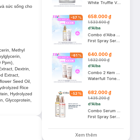
White Truffle Vita Capsule Cream
i và sức sống cho
658.000 ₫
-
57
%
1.533.600 ₫
d'Alba
Combo d'Alba Serum Dạng Xịt Căng Bóng & Kem Chống Nắng Nâng Tông Tím 100ml+50ml
First Spray Serum + Waterfull Tone-Up Purple Correcting Sun Cream SPF50+ PA++++
cerin, Methyl
640.000 ₫
-
61
%
ylglycerin,
1.632.000 ₫
0 Ppm),
d'Alba
xtract, Dextrin,
Combo 2 Kem Chống Nắng d'Alba Nâng Tông Sáng Hồng Tự Nhiên 50ml
d Extract,
Waterfull Tone-Up Pink Correcting Sun Cream SPF50+ PA++++
flower Seed Oil,
ydrolyzed Rice
682.000 ₫
tein, Hydrolyzed
-
52
%
ự nhiên.
1.435.200 ₫
n, Glycoprotein,
d'Alba
Combo Serum d'Alba Dạng Xịt Căng Bóng & Cấp Ẩm Dịu Da 100mlx2
First Spray Serum + Vital Spray Serum
Xem thêm