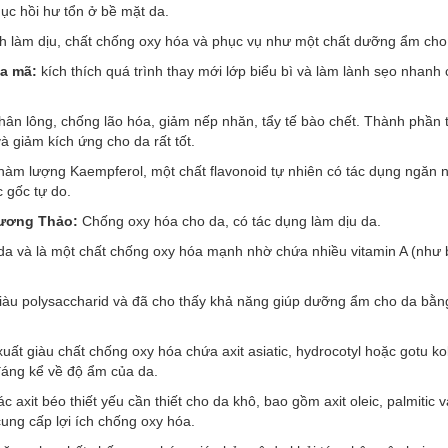
hục hồi hư tổn ở bề mặt da.
nh làm dịu, chất chống oxy hóa và phục vụ như một chất dưỡng ẩm cho
la mã:
kích thích quá trình thay mới lớp biểu bì và làm lành sẹo nhanh
hân lông, chống lão hóa, giảm nếp nhăn, tẩy tế bào chết. Thành phần 
à giảm kích ứng cho da rất tốt.
hàm lượng Kaempferol, một chất flavonoid tự nhiên có tác dụng ngăn 
c gốc tự do.
 Hương Thảo:
Chống oxy hóa cho da, có tác dụng làm dịu da.
da và là một chất chống oxy hóa mạnh nhờ chứa nhiều vitamin A (như 
giàu polysaccharid và đã cho thấy khả năng giúp dưỡng ẩm cho da bằng
 xuất giàu chất chống oxy hóa chứa axit asiatic, hydrocotyl hoặc gotu ko
 đáng kể về độ ẩm của da.
 axit béo thiết yếu cần thiết cho da khô, bao gồm axit oleic, palmitic và
ung cấp lợi ích chống oxy hóa.