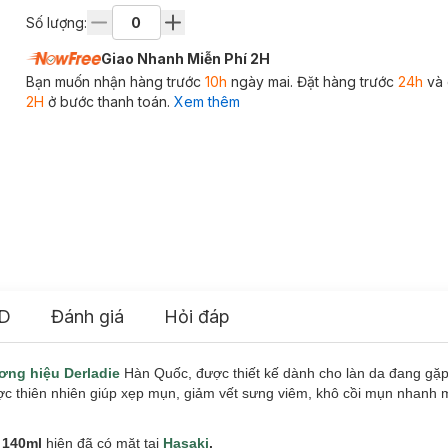
Số lượng:
Giao Nhanh Miễn Phí 2H
Bạn muốn nhận hàng trước
10h
ngày mai. Đặt hàng trước
24h
và 
2H
ở bước thanh toán.
Xem thêm
D
Đánh giá
Hỏi đáp
ơng hiệu Derladie
Hàn Quốc, được thiết kế dành cho làn da đang gặ
dược thiên nhiên giúp xẹp mụn, giảm vết sưng viêm, khô cồi mụn nhanh
n 140ml
hiện đã có mặt tại
Hasaki
.