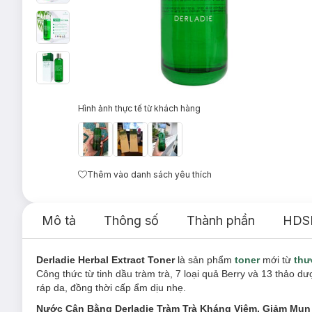
Hình ảnh thực tế từ khách hàng
Thêm vào danh sách yêu thích
Mô tả
Thông số
Thành phần
HDS
Derladie Herbal Extract Toner
là sản phẩm
toner
mới từ
thư
Công thức từ tinh dầu tràm trà, 7 loại quả Berry và 13 thảo 
ráp da, đồng thời cấp ẩm dịu nhẹ.
Nước Cân Bằng Derladie Tràm Trà Kháng Viêm, Giảm Mụ