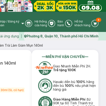
0
nhập
/
Đăng ký
Hệ thống
Bảo
Hỗ trợ
User Icon
Store Icon
Warranty Icon
Phone Icon
Cart I
oản
cửa hàng
hành
khách hàng
ải ứng dụng
Phường 8, Quận 10, Thành phố Hồ Chí Minh
Map icon
ràm Trà Làm Giảm Mụn 140ml
MIỄN PHÍ VẬN CHUYỂN
ụn 140ml
Giao Nhanh Miễn Phí 2H.
Trễ tặng 100K
Hasaki đền bù
100%
hãng
đền bù
100%
nếu phát hiện
hàng giả
 30ml (SL có hạn)
Giao Hàng Miễn Phí
(từ
90K tại 60 Tỉnh Thành trừ