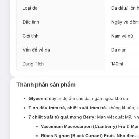
Loại da
Da dầu/Hỗn 
Đặc tính
Ngày và đêm
Giới tính
Nam và nữ
Vấn đề về da
Da mụn
Dung Tích
140ml
Thành phần sản phẩm
Glycerin:
duy trì độ ẩm cho da, ngăn ngừa khô da.
Tinh dầu tràm trà, chiết xuất tràm trà:
kháng khuẩn, k
7 chiết xuất từ quả mọng Berry:
Mạn việt quất Mỹ, Nho
Vaccinium Macrocarpon (Cranberry) Fruit: Mạn
Ribes Nigrum (Black Currant) Fruit: Nho đen: