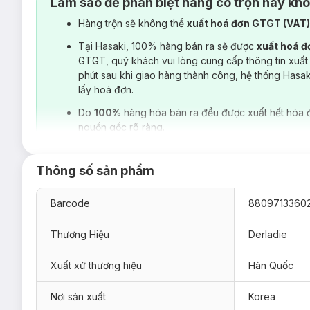
Làm sao để phân biệt hàng có trộn hay kh
Hàng trộn sẽ không thể
xuất hoá đơn GTGT (VAT
Tại Hasaki, 100% hàng bán ra sẽ được
xuất hoá 
GTGT, quý khách vui lòng cung cấp thông tin xuất
phút sau khi giao hàng thành công, hệ thống Hasa
lấy hoá đơn.
Do
100%
hàng hóa bán ra đều được xuất hết hóa 
nguồn gốc rõ ràng.
Thông số sản phẩm
Barcode
8809713360
Thương Hiệu
Derladie
Xuất xứ thương hiệu
Hàn Quốc
Nơi sản xuất
Korea