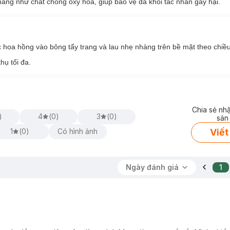
ng như chất chống oxy hóa, giúp bảo vệ da khỏi tác nhân gây hại.
hoa hồng vào bông tẩy trang và lau nhẹ nhàng trên bề mặt theo chiều
ụ tối đa.
Chia sẻ nh
)
4
(
0
)
3
(
0
)
sản
Viết
1
(
0
)
Có hình ảnh
Ngày đánh giá
1