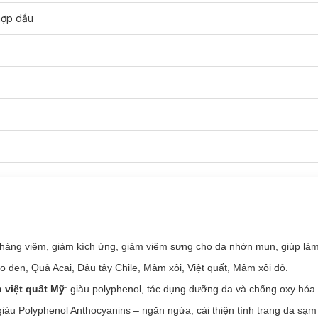
hợp dầu
háng viêm, giảm kích ứng,
giảm viêm sưng cho da nhờn mụn, giúp là
 đen, Quả Acai, Dâu tây Chile, Mâm xôi, Việt quất, Mâm xôi đỏ.
 việt quất Mỹ
:
giàu polyphenol, tác dụng dưỡng da và chống oxy hóa.
giàu Polyphenol Anthocyanins – ngăn ngừa, cải thiện tình trang da sạm