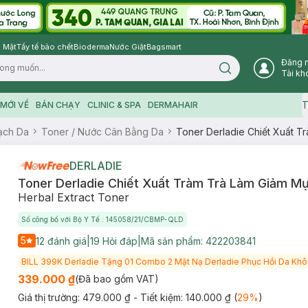
 Mặt
Tẩy tế bào chết
Bioderma
Nước Giặt
Bagsmart
Đăng 
Search icon
Tài kh
T
MỚI VỀ
BÁN CHẠY
CLINIC & SPA
DERMAHAIR
ạch Da
Toner / Nước Cân Bằng Da
Toner Derladie Chiết Xuất T
DERLADIE
Toner Derladie Chiết Xuất Tràm Trà Làm Giảm M
Herbal Extract Toner
Số công bố với Bộ Y Tế : 145058/21/CBMP-QLD
5
12
đánh giá
|
19
Hỏi đáp
|
Mã sản phẩm:
422203841
BILL 399K Derladie Tặng 01 Combo 2 Mặt Nạ Derladie Phục Hồi Da Khô
339.000 ₫
(Đã bao gồm VAT)
Giá thị trường:
479.000 ₫
- Tiết kiệm:
140.000 ₫
(
29
%
)