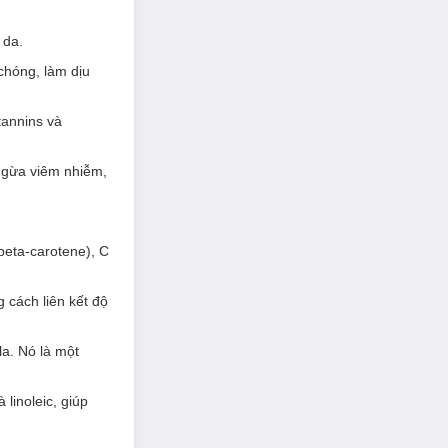
 da.
 chóng, làm dịu
tannins và
ngừa viêm nhiễm,
beta-carotene), C
 cách liên kết độ
la. Nó là một
 linoleic, giúp