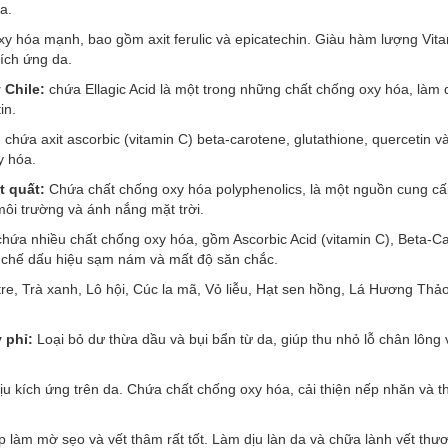
a.
xy hóa mạnh, bao gồm axit ferulic và epicatechin. Giàu hàm lượng Vita
ích ứng da.
y Chile:
chứa Ellagic Acid là một trong những chất chống oxy hóa, làm d
in.
:
chứa axit ascorbic (vitamin C) beta-carotene, glutathione, quercetin v
y hóa.
ệt quất:
Chứa chất chống oxy hóa polyphenolics, là một nguồn cung cấp
ôi trường và ánh nắng mặt trời.
 chứa nhiều chất chống oxy hóa, gồm Ascorbic Acid (vitamin C), Beta-C
c chế dấu hiệu sạm nám và mất độ săn chắc.
tre, Trà xanh, Lô hội, Cúc la mã, Vỏ liễu, Hạt sen hồng, Lá Hương Th
y phỉ:
Loại bỏ dư thừa dầu và bụi bẩn từ da, giúp thu nhỏ lỗ chân lông
 kích ứng trên da. Chứa chất chống oxy hóa, cải thiện nếp nhăn và th
p làm mờ sẹo và vết thâm rất tốt. Làm dịu làn da và chữa lành vết th