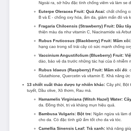
Ngoài ra, sở hữu đặc tính chống viêm và làm se d
Euterpe Oleracea Fruit: Quả Acai:
chất chống o
B và E - chống oxy hóa, ẩm da, giảm mẩn đỏ và k
Fragaria Chiloensis (Strawberry) Fruit: Dâu tâ
thiện màu da như vitamin C, Niacinamide và Arbut
Rubus Fruticosus (Blackberry) Fruit: Mâm xôi
hạng cao trong số trái cây có sức mạnh chống ox
Vaccinium Angustifolium (Blueberry) Fruit: Vi
dào, bảo vệ da trước những tác hại của ô nhiễm m
Rubus Idaeus (Raspberry) Fruit: Mâm xôi đỏ
:
Glutathione, Quercetin và vitamin E. Khả năng ứ
13 chiết xuất thảo dược tự nhiên khác:
Cây phỉ, Bột 
tuyết, Dầu olive, Xô thơm, Rau má.
Hamamelis Virginiana (Witch Hazel) Water: Câ
da. Đồng thời, trị và kháng mụn hiệu quả.
Bambusa Vulgaris: Bột tre:
Ngăn ngừa và làm dịu
cho da. Có đặc tính giữ ẩm tốt cho da và tóc.
Camellia Sinensis Leaf: Trà xanh:
khả năng giú