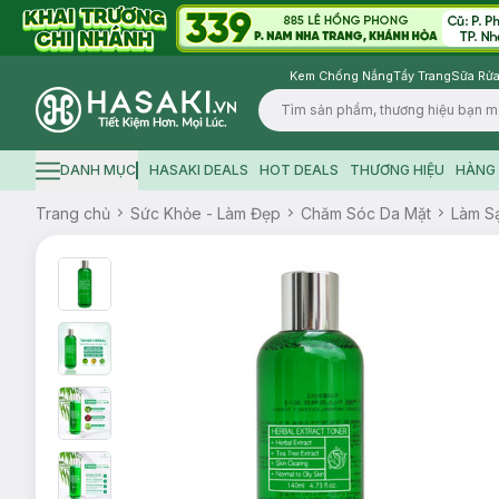
Kem Chống Nắng
Tẩy Trang
Sữa Rửa
Logo
DANH MỤC
HASAKI DEALS
HOT DEALS
THƯƠNG HIỆU
HÀNG 
Hamburger icon
Trang chủ
Sức Khỏe - Làm Đẹp
Chăm Sóc Da Mặt
Làm S