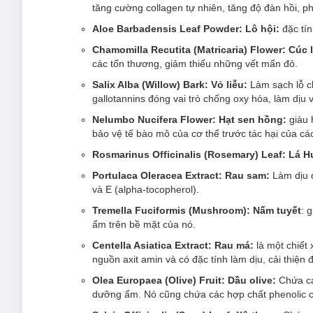
tăng cường collagen tự nhiên, tăng độ đàn hồi, p
Aloe Barbadensis Leaf Powder: Lô hội:
đặc tí
Chamomilla Recutita (Matricaria) Flower: Cúc 
các tổn thương, giảm thiểu những vết mẩn đỏ.
Salix Alba (Willow) Bark: Vỏ liễu:
Làm sạch lỗ c
gallotannins đóng vai trò chống oxy hóa, làm dịu v
Nelumbo Nucifera Flower: Hạt sen hồng:
giàu 
bảo vệ tế bào mô của cơ thể trước tác hại của cá
Rosmarinus Officinalis (Rosemary) Leaf: Lá
Portulaca Oleracea Extract: Rau sam:
Làm dịu 
và E (alpha-tocopherol).
Tremella Fuciformis (Mushroom): Nấm tuyết
: 
ẩm trên bề mặt của nó.
Centella Asiatica Extract: Rau má:
là một chiết
nguồn axit amin và có đặc tính làm dịu, cải thiện
Olea Europaea (Olive) Fruit: Dầu olive:
Chứa các
dưỡng ẩm. Nó cũng chứa các hợp chất phenolic c