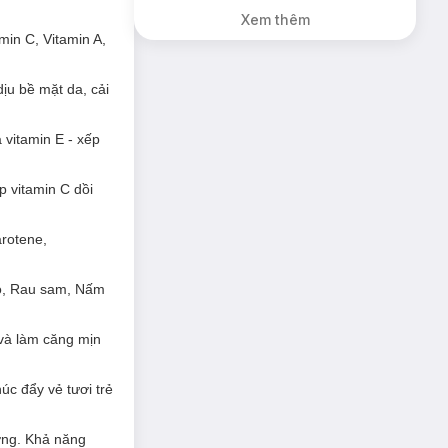
Combo 2 Mặt Nạ
Xem thêm
Derladie Phục
Hồi Da Khô 30ml
min C, Vitamin A,
(SL có hạn)
ịu bề mặt da, cải
à vitamin E - xếp
 vitamin C dồi
arotene,
ảo, Rau sam, Nấm
 và làm căng mịn
úc đẩy vẻ tươi trẻ
ương. Khả năng