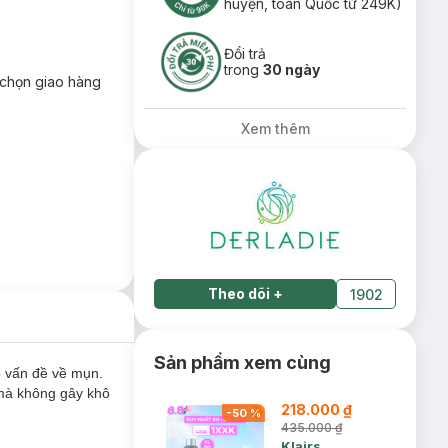
huyện, toàn Quốc từ 249K)
Đổi trả
trong
30 ngày
chọn giao hàng
Xem thêm
Theo dõi
+
1902
Sản phẩm xem cùng
p vấn đề về mụn.
 mà không gây khô
218.000 ₫
-
50
%
435.000 ₫
Klairs