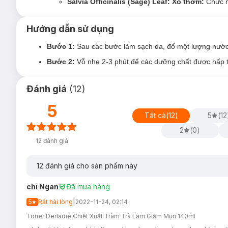
Salvia Officinalis (Sage) Leaf: Xô thơm:
Chức nă
Hướng dẫn sử dụng
Bước 1:
Sau các bước làm sạch da, đổ một lượng nước 
Bước 2:
Vỗ nhẹ 2-3 phút để các dưỡng chất được hấp th
Đánh giá
(
12
)
5
Tất cả
(
12
)
5
(
12
2
(
0
)
12
đánh giá
12
đánh giá cho sản phẩm này
chi Ngan
Đã mua hàng
|
5
Rất hài lòng
2022-11-24, 02:14
Toner Derladie Chiết Xuất Tràm Trà Làm Giảm Mụn 140ml