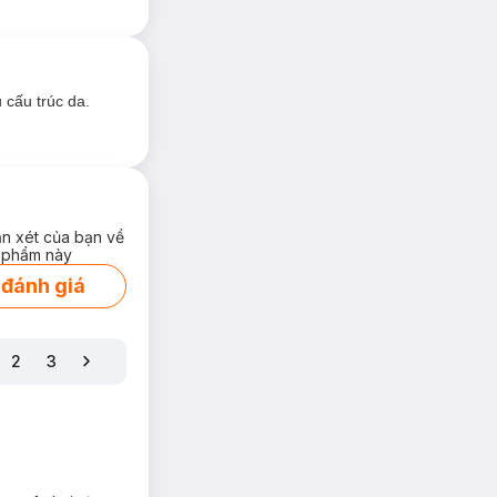
 cấu trúc da.
ận xét của bạn về
 phẩm này
 đánh giá
2
3