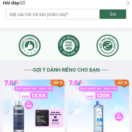
Hỏi đáp
(
0
)
Gửi
GỢI Ý DÀNH RIÊNG CHO BẠN
-
55
%
-
42
%