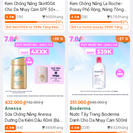
Kem Chống Nắng Skin1004
Kem Chống Nắng La Roche-
Cho Da Nhạy Cảm SPF 50+
Posay Phổ Rộng, Nâng Tông
50ml
Kiềm Dầu 50ml
(119)
905/tháng
(28)
676/tháng
4.8
4.9
64
%
82
%
Bill Skin1004 từ 399k Tặng Kem
Bill La roche-posay 399K Tặng
Chống Nắng Cho Da Nhạy Cảm
Gel rửa mặt da dầu nhạy cảm 50ml
SPF 50+ 20ml (SL Có Hạn)
(SL có hạn)
-
38
%
-
37
%
432.000 ₫
351.000 ₫
702.000 ₫
560.000 ₫
Anessa
Bioderma
Sữa Chống Nắng Anessa
Nước Tẩy Trang Bioderma
Dưỡng Da Kiềm Dầu 60ml (Bản
Dành Cho Da Nhạy Cảm 500ml
Mới)
(44)
499/tháng
(228)
832/tháng
4.9
4.9
34
%
93
%