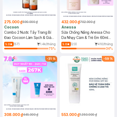
275.000 ₫
432.000 ₫
590.000 ₫
702.000 ₫
Cocoon
Anessa
Combo 2 Nước Tẩy Trang Bí
Sữa Chống Nắng Anessa Cho
Đao Cocoon Làm Sạch & Giảm
Da Nhạy Cảm & Trẻ Em 60ml
Dầu 500ml
(Mới)
(57)
1.4k/tháng
(23)
410/tháng
5.0
5.0
75
%
34
%
-
31
%
-
59
%
308.000 ₫
553.000 ₫
445.000 ₫
1.350.000 ₫