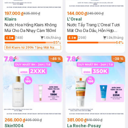
197.000 ₫
144.000 ₫
435.000 ₫
249.000 ₫
Klairs
L'Oreal
Nước Hoa Hồng Klairs Không
Nước Tẩy Trang L'Oreal Tươi
Mùi Cho Da Nhạy Cảm 180ml
Mát Cho Da Dầu, Hỗn Hợp
400ml
(148)
1.6k/tháng
(298)
1.9k/tháng
4.8
4.8
85
%
64
%
Bill Klairs từ 299k Tặng Mặt Nạ
Làm Dịu Da & Kiểm Soát Dầu Nhờn
25ml (SL Có Hạn)
-
46
%
-
38
%
266.000 ₫
381.000 ₫
495.000 ₫
610.000 ₫
Skin1004
La Roche-Posay