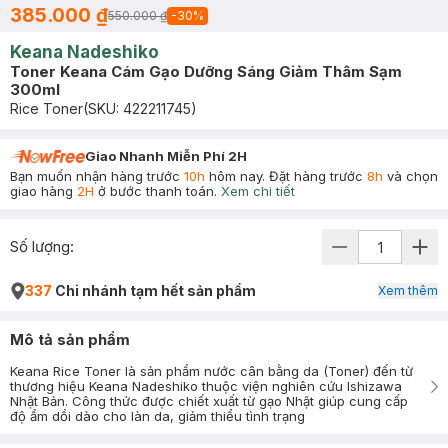
385.000 ₫
550.000 ₫
-
30
%
Keana Nadeshiko
Toner Keana Cám Gạo Dưỡng Sáng Giảm Thâm Sạm
300ml
Rice Toner
(SKU:
422211745
)
Giao Nhanh Miễn Phí 2H
Bạn muốn nhận hàng trước
10h
hôm nay. Đặt hàng trước
8h
và chọn
giao hàng
2H
ở bước thanh toán.
Xem chi tiết
Số lượng:
337
Chi nhánh tạm hết sản phẩm
Xem thêm
Mô tả sản phẩm
Keana Rice Toner là sản phẩm nước cân bằng da (Toner) đến từ
thương hiệu Keana Nadeshiko thuộc viện nghiên cứu Ishizawa
Nhật Bản. Công thức được chiết xuất từ gạo Nhật giúp cung cấp
độ ẩm dồi dào cho làn da, giảm thiểu tình trạng