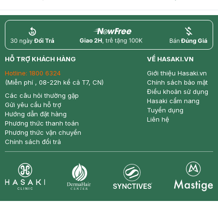
return
nowfree
price
HỖ TRỢ KHÁCH HÀNG
VỀ HASAKI.VN
Hotline:
1800 6324
Giới thiệu Hasaki.vn
(Miễn phí , 08-22h kể cả T7, CN)
Chính sách bảo mật
Điều khoản sử dụng
Các câu hỏi thường gặp
Hasaki cẩm nang
Gửi yêu cầu hỗ trợ
Tuyển dụng
Hướng dẫn đặt hàng
Liên hệ
Phương thức thanh toán
Phương thức vận chuyển
Chính sách đổi trả
Synctives
Clinic
Dermahair
Mastige