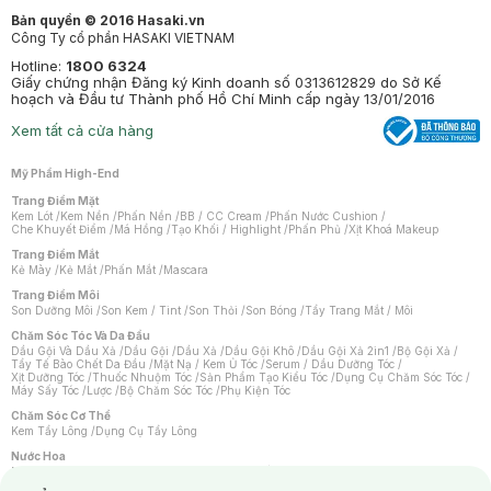
Bản quyền © 2016 Hasaki.vn
Công Ty cổ phần HASAKI VIETNAM
Hotline:
1800 6324
Giấy chứng nhận Đăng ký Kinh doanh số 0313612829 do Sở Kế
hoạch và Đầu tư Thành phố Hồ Chí Minh cấp ngày 13/01/2016
Xem tất cả cửa hàng
Mỹ Phẩm High-End
Trang Điểm Mặt
Kem Lót
/
Kem Nền
/
Phấn Nền
/
BB / CC Cream
/
Phấn Nước Cushion
/
Che Khuyết Điểm
/
Má Hồng
/
Tạo Khối / Highlight
/
Phấn Phủ
/
Xịt Khoá Makeup
Trang Điểm Mắt
Kẻ Mày
/
Kẻ Mắt
/
Phấn Mắt
/
Mascara
Trang Điểm Môi
Son Dưỡng Môi
/
Son Kem / Tint
/
Son Thỏi
/
Son Bóng
/
Tẩy Trang Mắt / Môi
Chăm Sóc Tóc Và Da Đầu
Dầu Gội Và Dầu Xả
/
Dầu Gội
/
Dầu Xả
/
Dầu Gội Khô
/
Dầu Gội Xả 2in1
/
Bộ Gội Xả
/
Tẩy Tế Bào Chết Da Đầu
/
Mặt Nạ / Kem Ủ Tóc
/
Serum / Dầu Dưỡng Tóc
/
Xịt Dưỡng Tóc
/
Thuốc Nhuộm Tóc
/
Sản Phẩm Tạo Kiểu Tóc
/
Dụng Cụ Chăm Sóc Tóc
/
Máy Sấy Tóc
/
Lược
/
Bộ Chăm Sóc Tóc
/
Phụ Kiện Tóc
Chăm Sóc Cơ Thể
Kem Tẩy Lông
/
Dụng Cụ Tẩy Lông
Nước Hoa
Nước Hoa Nữ
/
Nước Hoa Nam
/
Nước Hoa Cao Cấp
/
Xịt Thơm Toàn Thân
/
Nước Hoa Vùng Kín