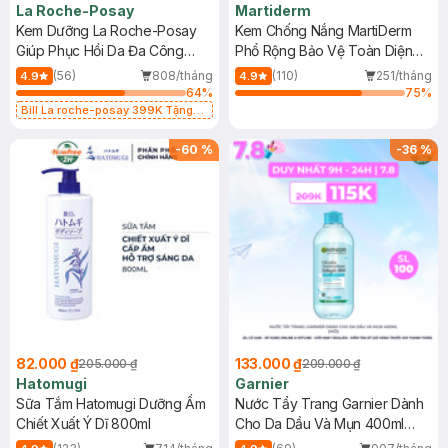
La Roche-Posay
Martiderm
Kem Dưỡng La Roche-Posay
Kem Chống Nắng MartiDerm
Giúp Phục Hồi Da Đa Công
Phổ Rộng Bảo Vệ Toàn Diện
Dụng 40ml
40ml
(56)
808/tháng
(110)
251/tháng
4.9
4.9
64
%
75
%
Bill La roche-posay 399K Tặng
Gel rửa mặt da dầu nhạy cảm 50ml
(SL có hạn)
-
60
%
-
36
%
82.000 ₫
133.000 ₫
205.000 ₫
209.000 ₫
Hatomugi
Garnier
Sữa Tắm Hatomugi Dưỡng Ẩm
Nước Tẩy Trang Garnier Dành
Chiết Xuất Ý Dĩ 800ml
Cho Da Dầu Và Mụn 400ml
(Mới)