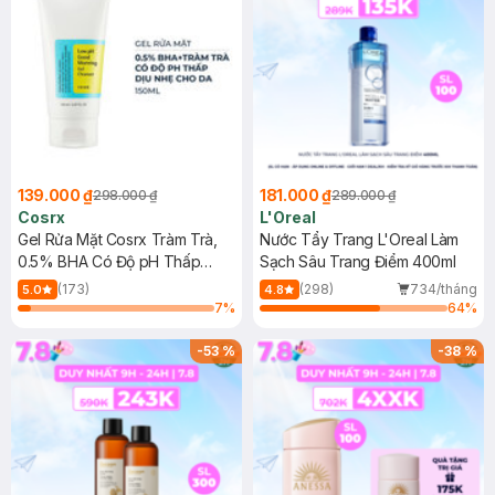
139.000 ₫
181.000 ₫
298.000 ₫
289.000 ₫
Cosrx
L'Oreal
Gel Rửa Mặt Cosrx Tràm Trà,
Nước Tẩy Trang L'Oreal Làm
0.5% BHA Có Độ pH Thấp
Sạch Sâu Trang Điểm 400ml
150ml
(173)
(298)
734/tháng
5.0
4.8
7
%
64
%
-
53
%
-
38
%