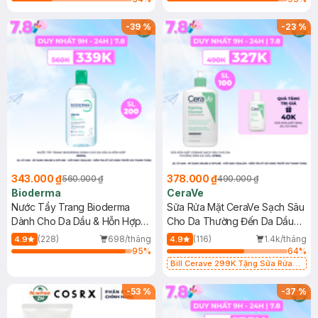
-
39
%
-
23
%
343.000 ₫
378.000 ₫
560.000 ₫
490.000 ₫
Bioderma
CeraVe
Nước Tẩy Trang Bioderma
Sữa Rửa Mặt CeraVe Sạch Sâu
Dành Cho Da Dầu & Hỗn Hợp
Cho Da Thường Đến Da Dầu
500ml
473ml
(228)
698/tháng
(116)
1.4k/tháng
4.9
4.9
95
%
64
%
Bill Cerave 299K Tặng Sữa Rửa
Mặt Cerave 30ml (SL có hạn)
-
53
%
-
37
%