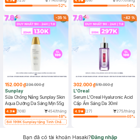
(123)
714/tháng
(69)
907/tháng
4.9
4.9
52
%
64
%
-
35
%
-
42
%
152.000 ₫
302.000 ₫
234.000 ₫
519.000 ₫
Sunplay
L'Oreal
Sữa Chống Nắng Sunplay Skin
Serum L'Oreal Hyaluronic Acid
Aqua Dưỡng Da Sáng Mịn 55g
Cấp Ẩm Sáng Da 30ml
(108)
454/tháng
(27)
275/tháng
4.9
4.9
48
%
46
%
Bill 199K Sunplay tặng Tinh Chất
Chống Nắng 7g trị giá 30K (SL có
hạn)
Bạn đã có tài khoản Hasaki?
Đăng nhập