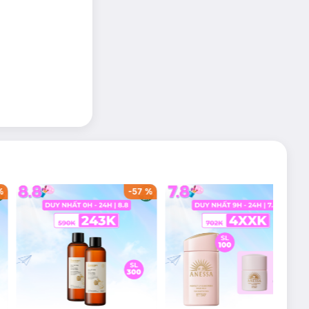
%
-
57
%
-
36
%