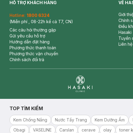
HỖ TRỢ KHÁCH HÀNG
VỀ HA
Giới th
Hotline:
1800 6324
Chính 
(Miễn phí , 08-22h kể cả T7, CN)
Điều k
Các câu hỏi thường gặp
Hasaki
Gửi yêu cầu hỗ trợ
Tuyển 
Hướng dẫn đặt hàng
Liên hệ
Phương thức thanh toán
Phương thức vận chuyển
Chính sách đổi trả
Clinic
TOP TÌM KIẾM
Kem Chống Nắng
Nước Tẩy Trang
Kem Dưỡng Ẩm
Obagi
VASELINE
Carslan
cerave
olay
toner k