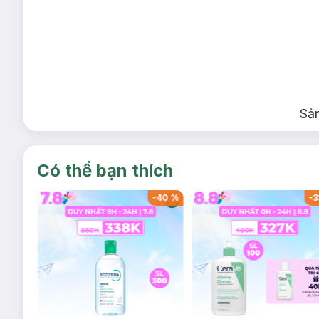
Sả
Có thể bạn thích
-
40
%
-
40
%
-
3