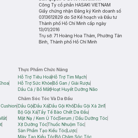
Công Ty cổ phần HASAKI VIETNAM
Giấy chứng nhận Đăng ký Kinh doanh số
0313612829 do Sở Kế hoạch và Đầu tư
Thành phố Hồ Chí Minh cấp ngày
13/01/2016
Trụ sở: 71 Hoàng Hoa Thám, Phường Tân
Bình, Thành phố Hồ Chí Minh
Thực Phẩm Chức Năng
Hỗ Trợ Tiêu Hoá
Hỗ Trợ Tim Mạch
Khoa
Hỗ Trợ Sức Khỏe
Bổ Gan / Giải Rượu
Dầu Cá / Bổ Mắt
Hoạt Huyết Dưỡng Não
Chăm Sóc Tóc Và Da Đầu
 Cushion
Dầu Gội
Dầu Xả
Dầu Gội Khô
Dầu Gội Xả 2in1
Bộ Gội Xả
Tẩy Tế Bào Chết Da Đầu
Mắt
Mặt Nạ / Kem Ủ Tóc
Serum / Dầu Dưỡng Tóc
t
Xịt Dưỡng Tóc
Thuốc Nhuộm Tóc
Sản Phẩm Tạo Kiểu Tóc
Lược
Máy Tạo Kiểu Tóc
Bộ Chăm Sóc Tóc