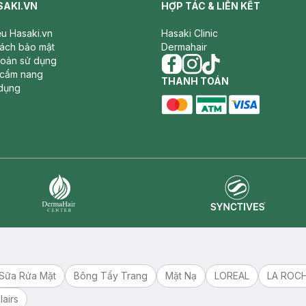
SAKI.VN
HỢP TÁC & LIÊN KẾT
iệu Hasaki.vn
Hasaki Clinic
sách bảo mật
Dermahair
hoản sử dụng
 cẩm nang
facebook
THANH TOÁN
instagram
tiktok
dụng
master card
ATM card
visa card
Synctives
Dermahair
Sữa Rửa Mặt
Bông Tẩy Trang
Mặt Nạ
LOREAL
LA ROC
lairs