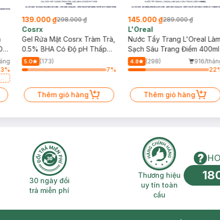
139.000 ₫
145.000 ₫
298.000 ₫
289.000 ₫
Cosrx
L'Oreal
h
Gel Rửa Mặt Cosrx Tràm Trà,
Nước Tẩy Trang L'Oreal Là
Da
0.5% BHA Có Độ pH Thấp
Sạch Sâu Trang Điểm 400ml
150ml
háng
(173)
(298)
916/thán
5.0
4.8
93
%
7
%
22
a
Thêm giỏ hàng
Thêm giỏ hàng
HO
18
n phí 2H
30 ngày đổi trả miễn phí
Thương hiệu uy 
Thương hiệu
30 ngày đổi
uy tín toàn
trả miễn phí
cầu