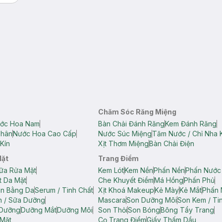
Chăm Sóc Răng Miệng
ớc Hoa Nam
Bàn Chải Đánh Răng
Kem Đánh Răng
Thân
Nước Hoa Cao Cấp
Nước Súc Miệng
Tăm Nước / Chỉ Nha 
Kín
Xịt Thơm Miệng
Bàn Chải Điện
Mặt
Trang Điểm
ữa Rửa Mặt
Kem Lót
Kem Nền
Phấn Nền
Phấn Nước
t Da Mặt
Che Khuyết Điểm
Má Hồng
Phấn Phủ
ân Bằng Da
Serum / Tinh Chất
Xịt Khoá Makeup
Kẻ Mày
Kẻ Mắt
Phấn 
n / Sữa Dưỡng
Mascara
Son Dưỡng Môi
Son Kem / Tin
 Dưỡng
Dưỡng Mắt
Dưỡng Môi
Son Thỏi
Son Bóng
Bông Tẩy Trang
Mặt
Cọ Trang Điểm
Giấy Thấm Dầu