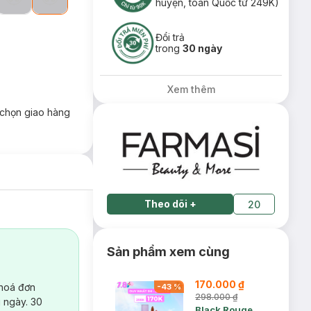
huyện, toàn Quốc từ 249K)
Đổi trả
trong
30 ngày
Xem thêm
chọn giao hàng
Theo dõi
+
20
Sản phẩm xem cùng
170.000 ₫
 hoá đơn
-
43
%
298.000 ₫
 ngày. 30
Black Rouge