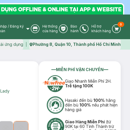
0
nhập
/
Đăng ký
Hệ thống
Bảo
Hỗ trợ
User Icon
Store Icon
Warranty Icon
Phone Icon
Cart I
oản
cửa hàng
hành
khách hàng
ải ứng dụng
Phường 8, Quận 10, Thành phố Hồ Chí Minh
Map icon
MIỄN PHÍ VẬN CHUYỂN
Giao Nhanh Miễn Phí 2H.
Trễ tặng 100K
 Lady
Hasaki đền bù
100%
hãng
đền bù
100%
nếu phát hiện
hàng giả
Giao Hàng Miễn Phí
(từ
90K tại 60 Tỉnh Thành trừ