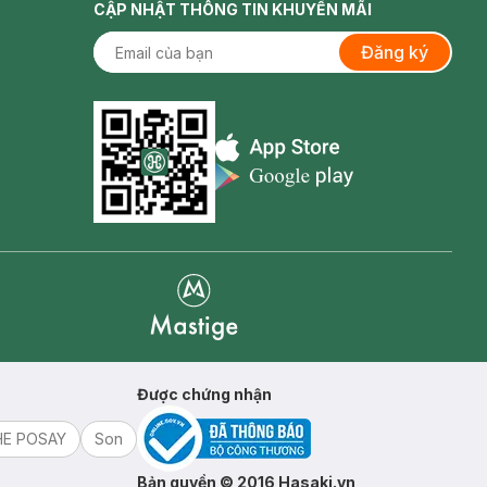
CẬP NHẬT THÔNG TIN KHUYẾN MÃI
Đăng ký
Appstore icon
Goolge Play icon
Mastige
Được chứng nhận
HE POSAY
Son
Bản quyền © 2016 Hasaki.vn