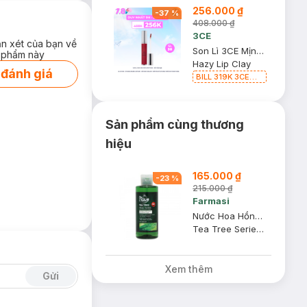
256.000 ₫
-
37
%
408.000 ₫
3CE
ận xét của bạn về
Son Lì 3CE Mịn Môi Whip Red - Đỏ Mận 4g
 phẩm này
Hazy Lip Clay
 đánh giá
BILL 319K 3CE
Tặng 01 Son Kem
Lì 3CE Nhung Mịn
Màu 03 Daffodil
1.5g (SL có hạn)
Sản phẩm cùng thương
hiệu
165.000 ₫
-
23
%
215.000 ₫
Farmasi
Nước Hoa Hồng Farmasi Dành Cho Da Mụn Và Da Dầu 225ml
Tea Tree Series Face Tonic
Xem thêm
Gửi