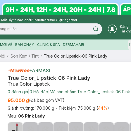
 Mặt
Tẩy tế bào chết
Bioderma
Nước Giặt
Bagsmart
Đăng 
Search icon
Tài kh
T
MỚI VỀ
BÁN CHẠY
CLINIC & SPA
DERMAHAIR
Môi
Son Kem / Tint
True Color_Lipstick-06 Pink Lady
FARMASI
True Color_Lipstick-06 Pink Lady
True Color Lipstick
0
đánh giá
|
0
Hỏi đáp
|
Mã sản phẩm:
True Color_Lipstick-06 Pink
95.000 ₫
(Đã bao gồm VAT)
Giá thị trường:
170.000 ₫
- Tiết kiệm:
75.000 ₫
(
44
%
)
Màu
:
06 Pink Lady