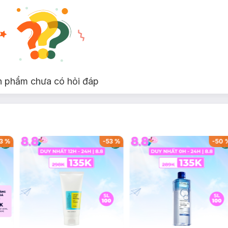
n phẩm chưa có hỏi đáp
3
%
-
53
%
-
50