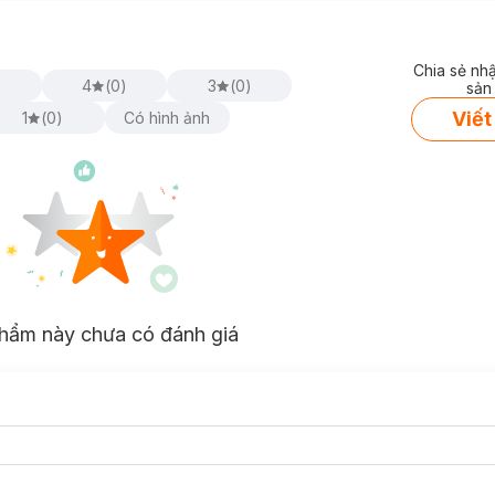
Chia sẻ nh
)
4
(
0
)
3
(
0
)
sản
Viết
1
(
0
)
Có hình ảnh
hẩm này chưa có đánh giá