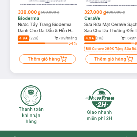
338.000 ₫
327.000 ₫
560.000 ₫
490.000 ₫
Bioderma
CeraVe
rma
Nước Tẩy Trang Bioderma
Sữa Rửa Mặt CeraVe Sạc
m
Dành Cho Da Dầu & Hỗn Hợp
Sâu Cho Da Thường Đến 
500ml
Dầu 473ml
/tháng
(228)
709/tháng
(116)
1.6k/t
4.9
4.9
89
%
54
%
Bill Cerave 299K Tặng Sữa Rử
Mặt Cerave 30ml (SL có hạn)
Thêm giỏ hàng
Thêm giỏ hàng
Thanh toán khi nhận hàng
Giao nhanh miễ
Thanh toán
Giao nhanh
khi nhận
miễn phí 2H
hàng