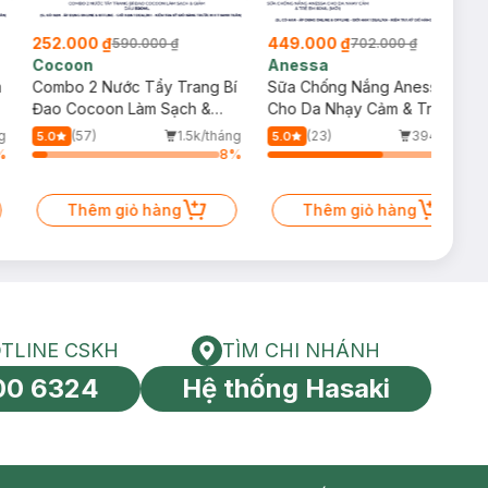
252.000 ₫
449.000 ₫
590.000 ₫
702.000 ₫
Cocoon
Anessa
m
Combo 2 Nước Tẩy Trang Bí
Sữa Chống Nắng Anessa
Đao Cocoon Làm Sạch &
Cho Da Nhạy Cảm & Trẻ Em
Giảm Dầu 500ml
60ml (Mới)
g
(57)
1.5k/tháng
(23)
394/tháng
5.0
5.0
%
8
%
64
%
Thêm giỏ hàng
Thêm giỏ hàng
TLINE CSKH
TÌM CHI NHÁNH
HOTLINE CSKH
Tìm chi nhánh
00 6324
Hệ thống Hasaki
tín toàn cầu