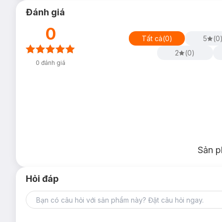
Đánh giá
0
Tất cả
(
0
)
5
(
0
2
(
0
)
0
đánh giá
Sản p
Hỏi đáp