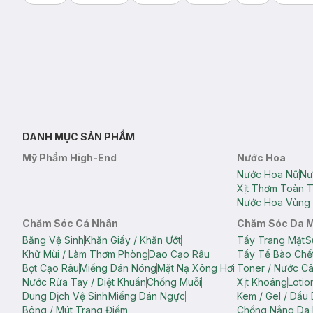
DANH MỤC SẢN PHẨM
Mỹ Phẩm High-End
Nước Hoa
Nước Hoa Nữ
Nư
Xịt Thơm Toàn 
Nước Hoa Vùng 
Chăm Sóc Cá Nhân
Chăm Sóc Da 
Băng Vệ Sinh
Khăn Giấy / Khăn Ướt
Tẩy Trang Mặt
S
Khử Mùi / Làm Thơm Phòng
Dao Cạo Râu
Tẩy Tế Bào Chế
Bọt Cạo Râu
Miếng Dán Nóng
Mặt Nạ Xông Hơi
Toner / Nước C
Nước Rửa Tay / Diệt Khuẩn
Chống Muỗi
Xịt Khoáng
Lotio
Dung Dịch Vệ Sinh
Miếng Dán Ngực
Kem / Gel / Dầu
Bông / Mút Trang Điểm
Chống Nắng Da 