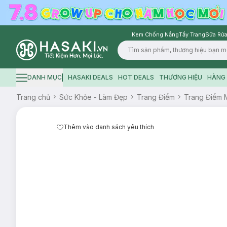
Kem Chống Nắng
Tẩy Trang
Sữa Rửa
Logo
DANH MỤC
HASAKI DEALS
HOT DEALS
THƯƠNG HIỆU
HÀNG 
Hamburger icon
Trang chủ
Sức Khỏe - Làm Đẹp
Trang Điểm
Trang Điểm 
Thêm vào danh sách yêu thích