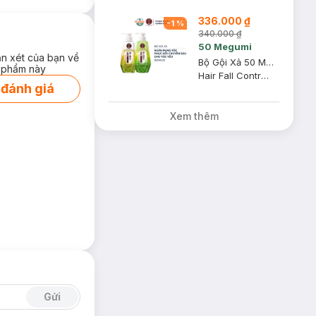
336.000 ₫
-
1
%
340.000 ₫
50 Megumi
ận xét của bạn về
Bộ Gội Xả 50 Megumi Ngăn Rụng Tóc Cho Tóc Yếu 250ml/Chai
 phẩm này
Hair Fall Control Shampoo & Conditioner
 đánh giá
Xem thêm
Gửi