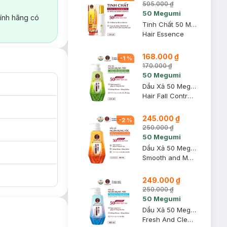
595.000 ₫
50 Megumi
ính hãng có
Tinh Chất 50 Megumi Dưỡng Và Ngăn Rụng Tóc 120ml
Hair Essence
168.000 ₫
-
1
%
170.000 ₫
50 Megumi
Dầu Xả 50 Megumi Ngăn Rụng Tóc, Hỗ Trợ Phục Hồi 250ml
Hair Fall Control Conditioner
245.000 ₫
-
2
%
250.000 ₫
50 Megumi
Dầu Xả 50 Megumi Suôn Mềm & Ẩm Mượt Tóc 400ml
Smooth and Moist Conditioner
249.000 ₫
250.000 ₫
50 Megumi
Dầu Xả 50 Megumi Ngăn Rụng Tóc, Sạch Sâu & Thanh Mát 400ml
Fresh And Clean Conditioner