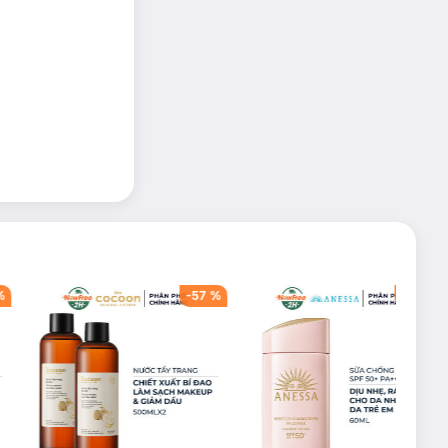
%
-
57
%
-
40
%