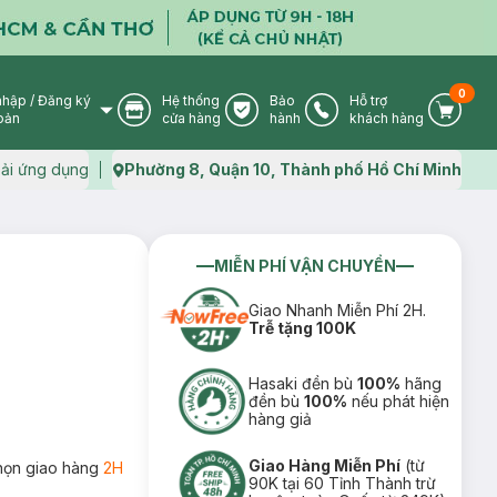
0
nhập
/
Đăng ký
Hệ thống
Bảo
Hỗ trợ
User Icon
Store Icon
Warranty Icon
Phone Icon
Cart I
oản
cửa hàng
hành
khách hàng
ải ứng dụng
Phường 8, Quận 10, Thành phố Hồ Chí Minh
Map icon
MIỄN PHÍ VẬN CHUYỂN
Giao Nhanh Miễn Phí 2H.
Trễ tặng 100K
Hasaki đền bù
100%
hãng
đền bù
100%
nếu phát hiện
hàng giả
Giao Hàng Miễn Phí
(từ
họn giao hàng
2H
90K tại 60 Tỉnh Thành trừ