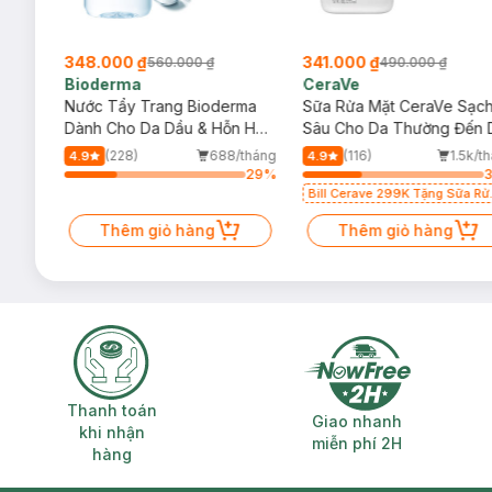
348.000 ₫
341.000 ₫
560.000 ₫
490.000 ₫
Bioderma
CeraVe
rma
Nước Tẩy Trang Bioderma
Sữa Rửa Mặt CeraVe Sạc
m
Dành Cho Da Dầu & Hỗn Hợp
Sâu Cho Da Thường Đến 
500ml
Dầu 473ml
/tháng
(228)
688/tháng
(116)
1.5k/t
4.9
4.9
29
%
29
%
Bill Cerave 299K Tặng Sữa Rử
Mặt Cerave 30ml (SL có hạn)
Thêm giỏ hàng
Thêm giỏ hàng
Thanh toán khi nhận hàng
Giao nhanh miễ
Thanh toán
Giao nhanh
khi nhận
miễn phí 2H
hàng