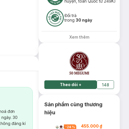
huyện, toàn Quốc từ 249K)
Đổi trả
trong
30 ngày
Xem thêm
Theo dõi
+
148
Sản phẩm cùng thương
 hoá đơn
hiệu
 ngày. 30
không đăng kí
455.000 ₫
-
24
%