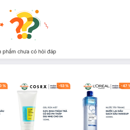
n phẩm chưa có hỏi đáp
0
%
-
53
%
-
47