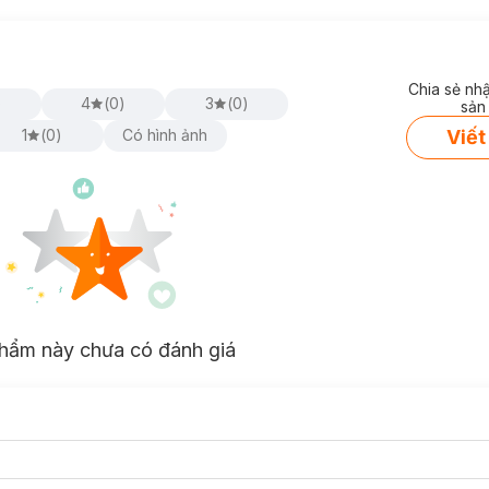
Chia sẻ nh
)
4
(
0
)
3
(
0
)
sản
Viết
1
(
0
)
Có hình ảnh
hẩm này chưa có đánh giá