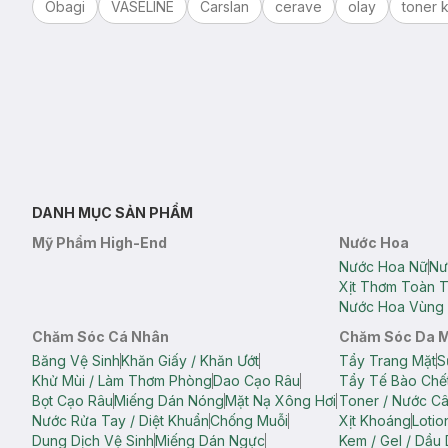
Obagi
VASELINE
Carslan
cerave
olay
toner k
DANH MỤC SẢN PHẨM
Mỹ Phẩm High-End
Nước Hoa
Nước Hoa Nữ
Nư
Xịt Thơm Toàn 
Nước Hoa Vùng 
Chăm Sóc Cá Nhân
Chăm Sóc Da 
Băng Vệ Sinh
Khăn Giấy / Khăn Ướt
Tẩy Trang Mặt
S
Khử Mùi / Làm Thơm Phòng
Dao Cạo Râu
Tẩy Tế Bào Chế
Bọt Cạo Râu
Miếng Dán Nóng
Mặt Nạ Xông Hơi
Toner / Nước C
Nước Rửa Tay / Diệt Khuẩn
Chống Muỗi
Xịt Khoáng
Lotio
Dung Dịch Vệ Sinh
Miếng Dán Ngực
Kem / Gel / Dầu