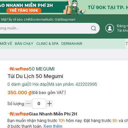
 Mặt
Tẩy tế bào chết
Bioderma
Nước Giặt
Bagsmart
Đăng 
Search icon
Tài kh
T
MỚI VỀ
BÁN CHẠY
CLINIC & SPA
DERMAHAIR
50 MEGUMI
Túi Du Lịch 50 Megumi
0
đánh giá
|
0
Hỏi đáp
|
Mã sản phẩm:
422202995
350.000 ₫
(Đã bao gồm VAT)
Số lượng:
Giao Nhanh Miễn Phí 2H
Bạn muốn nhận hàng trước
10h
hôm nay. Đặt hàng trước
8h
và c
ở bước thanh toán.
Xem thêm