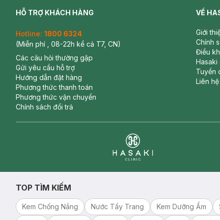
HỖ TRỢ KHÁCH HÀNG
VỀ HA
Giới th
Hotline:
1800 6324
Chính 
(Miễn phí , 08-22h kể cả T7, CN)
Điều k
Các câu hỏi thường gặp
Hasaki
Gửi yêu cầu hỗ trợ
Tuyển 
Hướng dẫn đặt hàng
Liên hệ
Phương thức thanh toán
Phương thức vận chuyển
Chính sách đổi trả
Clinic
TOP TÌM KIẾM
Kem Chống Nắng
Nước Tẩy Trang
Kem Dưỡng Ẩm