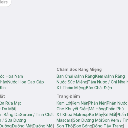
lairs
Chăm Sóc Răng Miệng
ớc Hoa Nam
Bàn Chải Đánh Răng
Kem Đánh Răng
Thân
Nước Hoa Cao Cấp
Nước Súc Miệng
Tăm Nước / Chỉ Nha 
Kín
Xịt Thơm Miệng
Bàn Chải Điện
Mặt
Trang Điểm
ữa Rửa Mặt
Kem Lót
Kem Nền
Phấn Nền
Phấn Nước
t Da Mặt
Che Khuyết Điểm
Má Hồng
Phấn Phủ
ân Bằng Da
Serum / Tinh Chất
Xịt Khoá Makeup
Kẻ Mày
Kẻ Mắt
Phấn 
n / Sữa Dưỡng
Mascara
Son Dưỡng Môi
Son Kem / Tin
 Dưỡng
Dưỡng Mắt
Dưỡng Môi
Son Thỏi
Son Bóng
Bông Tẩy Trang