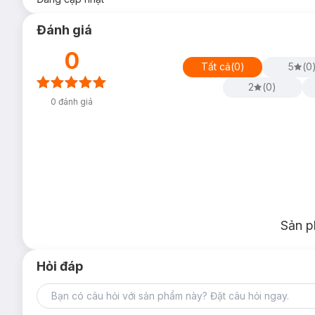
Đánh giá
0
Tất cả
(
0
)
5
(
0
2
(
0
)
0
đánh giá
Sản p
Hỏi đáp