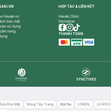
SAKI.VN
HỢP TÁC & LIÊN KẾT
iệu Hasaki.vn
Hasaki Clinic
sách bảo mật
Dermahair
hoản sử dụng
 cẩm nang
facebook
THANH TOÁN
instagram
tiktok
dụng
master card
ATM card
visa card
Synctives
Dermahair
Sữa Rửa Mặt
Bông Tẩy Trang
Mặt Nạ
LOREAL
LA ROC