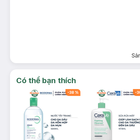
Sả
Có thể bạn thích
-
38
%
-
38
%
-
3