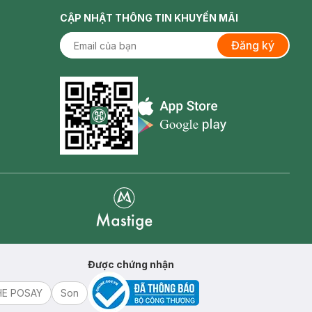
CẬP NHẬT THÔNG TIN KHUYẾN MÃI
Đăng ký
Appstore icon
Goolge Play icon
Mastige
Được chứng nhận
HE POSAY
Son