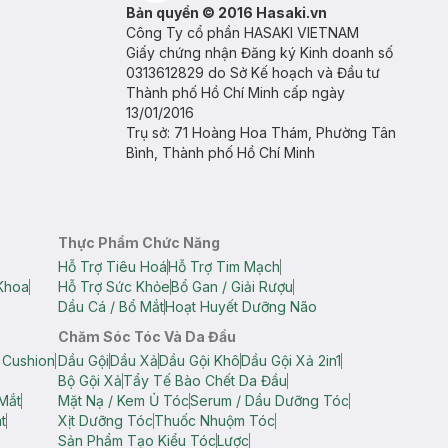
Bản quyền © 2016 Hasaki.vn
Công Ty cổ phần HASAKI VIETNAM
Giấy chứng nhận Đăng ký Kinh doanh số
0313612829 do Sở Kế hoạch và Đầu tư
Thành phố Hồ Chí Minh cấp ngày
13/01/2016
Trụ sở: 71 Hoàng Hoa Thám, Phường Tân
Bình, Thành phố Hồ Chí Minh
Thực Phẩm Chức Năng
Hỗ Trợ Tiêu Hoá
Hỗ Trợ Tim Mạch
Khoa
Hỗ Trợ Sức Khỏe
Bổ Gan / Giải Rượu
Dầu Cá / Bổ Mắt
Hoạt Huyết Dưỡng Não
Chăm Sóc Tóc Và Da Đầu
 Cushion
Dầu Gội
Dầu Xả
Dầu Gội Khô
Dầu Gội Xả 2in1
Bộ Gội Xả
Tẩy Tế Bào Chết Da Đầu
Mắt
Mặt Nạ / Kem Ủ Tóc
Serum / Dầu Dưỡng Tóc
t
Xịt Dưỡng Tóc
Thuốc Nhuộm Tóc
Sản Phẩm Tạo Kiểu Tóc
Lược