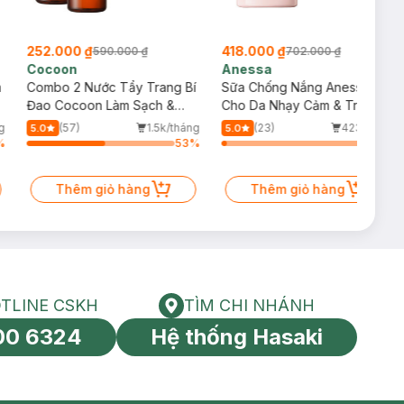
252.000 ₫
418.000 ₫
590.000 ₫
702.000 ₫
Cocoon
Anessa
m
Combo 2 Nước Tẩy Trang Bí
Sữa Chống Nắng Anessa
Đao Cocoon Làm Sạch &
Cho Da Nhạy Cảm & Trẻ Em
Giảm Dầu 500ml
60ml (Mới)
g
(57)
1.5k/tháng
(23)
423/tháng
5.0
5.0
%
53
%
3
%
Thêm giỏ hàng
Thêm giỏ hàng
TLINE CSKH
TÌM CHI NHÁNH
HOTLINE CSKH
Tìm chi nhánh
00 6324
Hệ thống Hasaki
tín toàn cầu