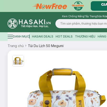
Kem Chống Nắng
Tẩy Trang
Sữa Rửa
Logo
DANH MỤC
HASAKI DEALS
HOT DEALS
THƯƠNG HIỆU
HÀNG 
Hamburger icon
Trang chủ
Túi Du Lịch 50 Megumi