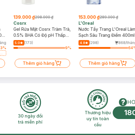
139.000 ₫
153.000 ₫
298.000 ₫
289.000 ₫
Cosrx
L'Oreal
h
Gel Rửa Mặt Cosrx Tràm Trà,
Nước Tẩy Trang L'Oreal Là
Da
0.5% BHA Có Độ pH Thấp
Sạch Sâu Trang Điểm 400ml
150ml
háng
(173)
(298)
868/thán
5.0
4.8
33
%
9
%
64
a
Thêm giỏ hàng
Thêm giỏ hàng
HO
18
n phí 2H
30 ngày đổi trả miễn phí
Thương hiệu uy 
Thương hiệu
30 ngày đổi
uy tín toàn
trả miễn phí
cầu