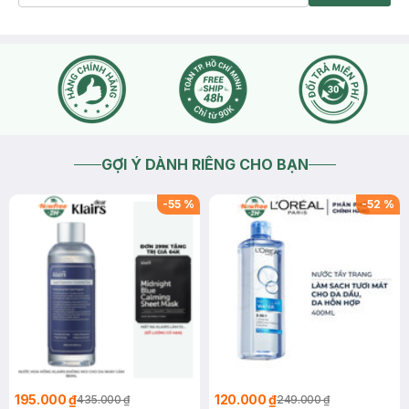
GỢI Ý DÀNH RIÊNG CHO BẠN
-
55
%
-
52
%
195.000 ₫
120.000 ₫
435.000 ₫
249.000 ₫