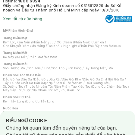
Hotline:
1800 6324
Giấy chứng nhận Đăng ký Kinh doanh số 0313612829 do Sở Kế
hoạch và Đầu tư Thành phố Hồ Chí Minh cấp ngày 13/01/2016
Xem tất cả cửa hàng
Mỹ Phẩm High-End
Trang Điểm Mặt
Kem Lót
/
Kem Nền
/
Phấn Nền
/
BB / CC Cream
/
Phấn Nước Cushion
/
Che Khuyết Điểm
/
Má Hồng
/
Tạo Khối / Highlight
/
Phấn Phủ
/
Xịt Khoá Makeup
Trang Điểm Mắt
Kẻ Mày
/
Kẻ Mắt
/
Phấn Mắt
/
Mascara
Trang Điểm Môi
Son Dưỡng Môi
/
Son Kem / Tint
/
Son Thỏi
/
Son Bóng
/
Tẩy Trang Mắt / Môi
Chăm Sóc Tóc Và Da Đầu
Dầu Gội Và Dầu Xả
/
Dầu Gội
/
Dầu Xả
/
Dầu Gội Khô
/
Dầu Gội Xả 2in1
/
Bộ Gội Xả
/
Tẩy Tế Bào Chết Da Đầu
/
Mặt Nạ / Kem Ủ Tóc
/
Serum / Dầu Dưỡng Tóc
/
Xịt Dưỡng Tóc
/
Thuốc Nhuộm Tóc
/
Sản Phẩm Tạo Kiểu Tóc
/
Dụng Cụ Chăm Sóc Tóc
/
Máy Sấy Tóc
/
Lược
/
Bộ Chăm Sóc Tóc
/
Phụ Kiện Tóc
Chăm Sóc Cơ Thể
Kem Tẩy Lông
/
Dụng Cụ Tẩy Lông
Nước Hoa
Nước Hoa Nữ
/
Nước Hoa Nam
/
Nước Hoa Cao Cấp
/
Xịt Thơm Toàn Thân
/
Nước Hoa Vùng Kín
Notice about cookies usage
BIỂU NGỮ COOKIE
Chăm Sóc Cá Nhân
Chúng tôi quan tâm đến quyền riêng tư của bạn.
Chống Muỗi
/
Khẩu Trang
/
Máy Massage
/
Mặt Nạ Xông Hơi
/
Nước Rửa Tay
/
Sản Phẩm Chăm Sóc Khác
/
Bàn Chải Đánh Răng
/
Bàn Chải Điện
/
Hỗ Trợ Trắng Răng
/
Kem Đánh Răng
/
Máy Tăm Nước
/
Nước Súc Miệng
/