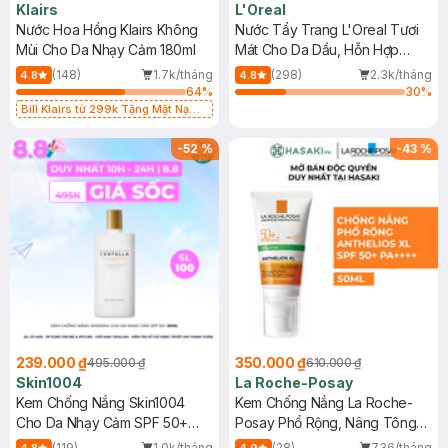
Klairs
L'Oreal
Nước Hoa Hồng Klairs Không
Nước Tẩy Trang L'Oreal Tươi
Mùi Cho Da Nhạy Cảm 180ml
Mát Cho Da Dầu, Hỗn Hợp
400ml
(148)
1.7k/tháng
(298)
2.3k/tháng
4.8
4.8
64
%
30
%
Bill Klairs từ 299k Tặng Mặt Nạ
Làm Dịu Da & Kiểm Soát Dầu Nhờn
25ml (SL Có Hạn)
-
52
%
-
43
%
239.000 ₫
350.000 ₫
495.000 ₫
610.000 ₫
Skin1004
La Roche-Posay
Kem Chống Nắng Skin1004
Kem Chống Nắng La Roche-
Cho Da Nhạy Cảm SPF 50+
Posay Phổ Rộng, Nâng Tông
50ml
Kiềm Dầu 50ml
(119)
1.0k/tháng
(28)
736/tháng