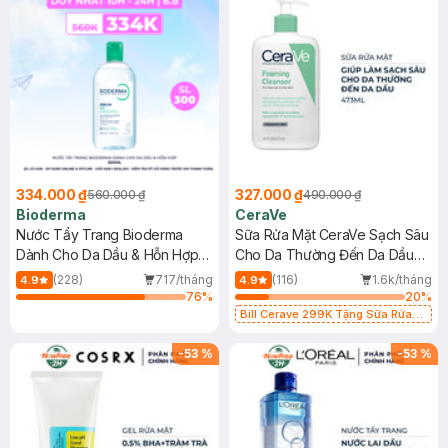
334.000 ₫
327.000 ₫
560.000 ₫
490.000 ₫
Bioderma
CeraVe
Nước Tẩy Trang Bioderma
Sữa Rửa Mặt CeraVe Sạch Sâu
Dành Cho Da Dầu & Hỗn Hợp
Cho Da Thường Đến Da Dầu
500ml
473ml
(228)
717/tháng
(116)
1.6k/tháng
4.9
4.9
76
%
20
%
Bill Cerave 299K Tặng Sữa Rửa
Mặt Cerave 30ml (SL có hạn)
-
53
%
-
53
%