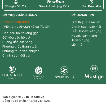
return
nowfree
price
HỖ TRỢ KHÁCH HÀNG
VỀ HASAKI.VN
Hotline:
1800 6324
Giới thiệu Hasaki.vn
(Miễn phí , 08-22h kể cả T7, CN)
Chính sách bảo mật
Điều khoản sử dụng
Các câu hỏi thường gặp
Hasaki cẩm nang
Gửi yêu cầu hỗ trợ
Tuyển dụng
Hướng dẫn đặt hàng
Liên hệ
Phương thức thanh toán
Phương thức vận chuyển
Chính sách đổi trả
Synctives
Clinic
Dermahair
Mastige
Bản quyền © 2016 Hasaki.vn
Công Ty cổ phần HASAKI VIETNAM