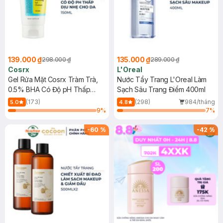
139.000 ₫
135.000 ₫
298.000 ₫
289.000 ₫
Cosrx
L'Oreal
Gel Rửa Mặt Cosrx Tràm Trà,
Nước Tẩy Trang L'Oreal Làm
0.5% BHA Có Độ pH Thấp
Sạch Sâu Trang Điểm 400ml
150ml
(173)
(298)
984/tháng
5.0
4.8
9
%
7
%
-
60
%
-
42
%