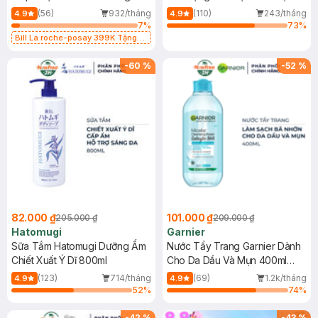
Dụng 40ml
40ml
(56)
932/tháng
(110)
243/tháng
4.9
4.9
7
%
73
%
Bill La roche-posay 399K Tặng
Gel rửa mặt da dầu nhạy cảm 50ml
(SL có hạn)
-
60
%
-
52
%
82.000 ₫
101.000 ₫
205.000 ₫
209.000 ₫
Hatomugi
Garnier
Sữa Tắm Hatomugi Dưỡng Ẩm
Nước Tẩy Trang Garnier Dành
Chiết Xuất Ý Dĩ 800ml
Cho Da Dầu Và Mụn 400ml
(Mới)
(123)
714/tháng
(69)
1.2k/tháng
4.9
4.9
52
%
74
%
-
42
%
-
43
%