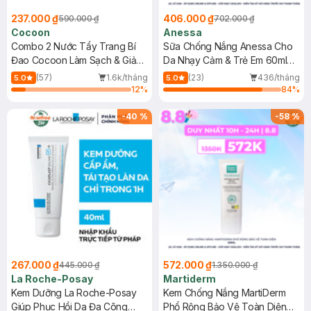
237.000 ₫
406.000 ₫
590.000 ₫
702.000 ₫
Cocoon
Anessa
Combo 2 Nước Tẩy Trang Bí
Sữa Chống Nắng Anessa Cho
Đao Cocoon Làm Sạch & Giảm
Da Nhạy Cảm & Trẻ Em 60ml
Dầu 500ml
(Mới)
(57)
1.6k/tháng
(23)
436/tháng
5.0
5.0
12
%
84
%
-
40
%
-
58
%
267.000 ₫
572.000 ₫
445.000 ₫
1.350.000 ₫
La Roche-Posay
Martiderm
Kem Dưỡng La Roche-Posay
Kem Chống Nắng MartiDerm
Giúp Phục Hồi Da Đa Công
Phổ Rộng Bảo Vệ Toàn Diện