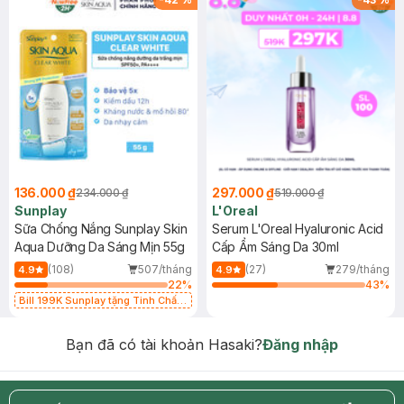
136.000 ₫
297.000 ₫
234.000 ₫
519.000 ₫
Sunplay
L'Oreal
Sữa Chống Nắng Sunplay Skin
Serum L'Oreal Hyaluronic Acid
Aqua Dưỡng Da Sáng Mịn 55g
Cấp Ẩm Sáng Da 30ml
(108)
507/tháng
(27)
279/tháng
4.9
4.9
22
%
43
%
Bill 199K Sunplay tặng Tinh Chất
Chống Nắng 7g trị giá 30K (SL có
hạn)
Bạn đã có tài khoản Hasaki?
Đăng nhập