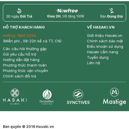
return
nowfree
price
HỖ TRỢ KHÁCH HÀNG
VỀ HASAKI.VN
Hotline:
1800 6324
Giới thiệu Hasaki.vn
(Miễn phí , 08-22h kể cả T7, CN)
Chính sách bảo mật
Điều khoản sử dụng
Các câu hỏi thường gặp
Hasaki cẩm nang
Gửi yêu cầu hỗ trợ
Tuyển dụng
Hướng dẫn đặt hàng
Liên hệ
Phương thức thanh toán
Phương thức vận chuyển
Chính sách đổi trả
Synctives
Clinic
Dermahair
Mastige
Bản quyền © 2016 Hasaki.vn