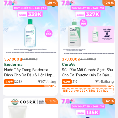
-
36
%
-
24
%
357.000 ₫
373.000 ₫
560.000 ₫
490.000 ₫
Bioderma
CeraVe
Nước Tẩy Trang Bioderma
Sữa Rửa Mặt CeraVe Sạch Sâu
Dành Cho Da Dầu & Hỗn Hợp
Cho Da Thường Đến Da Dầu
500ml
473ml
(228)
671/tháng
(116)
1.4k/tháng
4.9
4.9
90
%
64
%
Bill Cerave 299K Tặng Sữa Rửa
Mặt Cerave 30ml (SL có hạn)
-
53
%
-
42
%