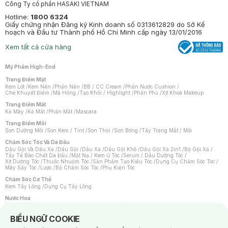
Công Ty cổ phần HASAKI VIETNAM
Hotline:
1800 6324
Giấy chứng nhận Đăng ký Kinh doanh số 0313612829 do Sở Kế
hoạch và Đầu tư Thành phố Hồ Chí Minh cấp ngày 13/01/2016
Xem tất cả cửa hàng
Mỹ Phẩm High-End
Trang Điểm Mặt
Kem Lót
/
Kem Nền
/
Phấn Nền
/
BB / CC Cream
/
Phấn Nước Cushion
/
Che Khuyết Điểm
/
Má Hồng
/
Tạo Khối / Highlight
/
Phấn Phủ
/
Xịt Khoá Makeup
Trang Điểm Mắt
Kẻ Mày
/
Kẻ Mắt
/
Phấn Mắt
/
Mascara
Trang Điểm Môi
Son Dưỡng Môi
/
Son Kem / Tint
/
Son Thỏi
/
Son Bóng
/
Tẩy Trang Mắt / Môi
Chăm Sóc Tóc Và Da Đầu
Dầu Gội Và Dầu Xả
/
Dầu Gội
/
Dầu Xả
/
Dầu Gội Khô
/
Dầu Gội Xả 2in1
/
Bộ Gội Xả
/
Tẩy Tế Bào Chết Da Đầu
/
Mặt Nạ / Kem Ủ Tóc
/
Serum / Dầu Dưỡng Tóc
/
Xịt Dưỡng Tóc
/
Thuốc Nhuộm Tóc
/
Sản Phẩm Tạo Kiểu Tóc
/
Dụng Cụ Chăm Sóc Tóc
/
Máy Sấy Tóc
/
Lược
/
Bộ Chăm Sóc Tóc
/
Phụ Kiện Tóc
Chăm Sóc Cơ Thể
Kem Tẩy Lông
/
Dụng Cụ Tẩy Lông
Nước Hoa
Nước Hoa Nữ
/
Nước Hoa Nam
/
Nước Hoa Cao Cấp
/
Xịt Thơm Toàn Thân
/
Nước Hoa Vùng Kín
Notice about cookies usage
BIỂU NGỮ COOKIE
Chăm Sóc Cá Nhân