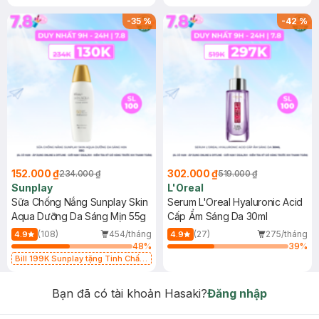
-
35
%
-
42
%
152.000 ₫
302.000 ₫
234.000 ₫
519.000 ₫
Sunplay
L'Oreal
Sữa Chống Nắng Sunplay Skin
Serum L'Oreal Hyaluronic Acid
Aqua Dưỡng Da Sáng Mịn 55g
Cấp Ẩm Sáng Da 30ml
(108)
454/tháng
(27)
275/tháng
4.9
4.9
48
%
39
%
Bill 199K Sunplay tặng Tinh Chất
Chống Nắng 7g trị giá 30K (SL có
hạn)
Bạn đã có tài khoản Hasaki?
Đăng nhập