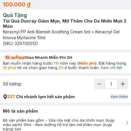
100.000 ₫
Quà Tặng
Túi Quà Ducray Giảm Mụn, Mờ Thâm Cho Da Nhờn Mụn 2
Món
Keracnyl PP Anti-Blemish Soothing Cream 5ml + Keracnyl Gel
Innova Myrtacine 10ml
(SKU:
329700012
)
Giao Nhanh Miễn Phí 2H
Bạn muốn nhận hàng trước
11h
hôm nay (
Miễn phí
). Đặt hàng trong
16 phút
tới và chọn giao hàng
2H
ở bước thanh toán.
Xem chi tiết
Số lượng:
337
Chi nhánh tạm hết sản phẩm
Xem thêm
Mô tả sản phẩm
Bộ sản phẩm bao gồm: - Sữa rữa mặt cho da nhờn mụn (tuýp
màu xanh) 10ml - Kem dưỡng hỗ trợ làm mờ thâm mụn (tuýp
trắng) 5ml