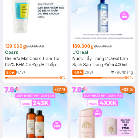
139.000 ₫
169.000 ₫
298.000 ₫
289.000 ₫
Cosrx
L'Oreal
Gel Rửa Mặt Cosrx Tràm Trà,
Nước Tẩy Trang L'Oreal Làm
0.5% BHA Có Độ pH Thấp
Sạch Sâu Trang Điểm 400ml
150ml
(173)
(298)
786/tháng
5.0
4.8
5
%
56
%
-
57
%
-
38
%