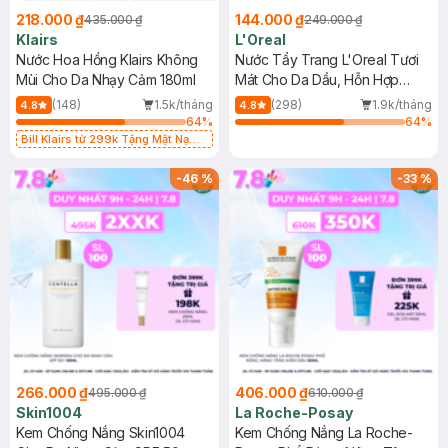
218.000 ₫
144.000 ₫
435.000 ₫
249.000 ₫
Klairs
L'Oreal
Nước Hoa Hồng Klairs Không
Nước Tẩy Trang L'Oreal Tươi
Mùi Cho Da Nhạy Cảm 180ml
Mát Cho Da Dầu, Hỗn Hợp
400ml
(148)
1.5k/tháng
(298)
1.9k/tháng
4.8
4.8
64
%
64
%
Bill Klairs từ 299k Tặng Mặt Nạ
Làm Dịu Da & Kiểm Soát Dầu Nhờn
25ml (SL Có Hạn)
-
46
%
-
33
%
266.000 ₫
406.000 ₫
495.000 ₫
610.000 ₫
Skin1004
La Roche-Posay
Kem Chống Nắng Skin1004
Kem Chống Nắng La Roche-