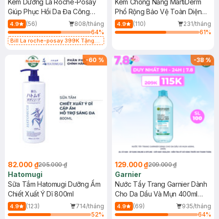
Kem Dưỡng La Roche-Posay
Kem Chống Nắng MartiDerm
Giúp Phục Hồi Da Đa Công
Phổ Rộng Bảo Vệ Toàn Diện
Dụng 40ml
40ml
(56)
808/tháng
(110)
231/tháng
4.9
4.9
64
%
61
%
Bill La roche-posay 399K Tặng
Gel rửa mặt da dầu nhạy cảm 50ml
(SL có hạn)
-
60
%
-
38
%
82.000 ₫
129.000 ₫
205.000 ₫
209.000 ₫
Hatomugi
Garnier
Sữa Tắm Hatomugi Dưỡng Ẩm
Nước Tẩy Trang Garnier Dành
Chiết Xuất Ý Dĩ 800ml
Cho Da Dầu Và Mụn 400ml
(Mới)
(123)
714/tháng
(69)
935/tháng
4.9
4.9
52
%
64
%