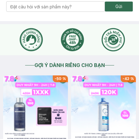
Gửi
GỢI Ý DÀNH RIÊNG CHO BẠN
-
50
%
-
42
%