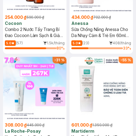
254.000 ₫
434.000 ₫
590.000 ₫
702.000 ₫
Cocoon
Anessa
Combo 2 Nước Tẩy Trang Bí
Sữa Chống Nắng Anessa Cho
Đao Cocoon Làm Sạch & Giảm
Da Nhạy Cảm & Trẻ Em 60ml
Dầu 500ml
(Mới)
(57)
1.5k/tháng
(23)
408/tháng
5.0
5.0
80
%
33
%
-
31
%
-
55
%
308.000 ₫
601.000 ₫
445.000 ₫
1.350.000 ₫
La Roche-Posay
Martiderm