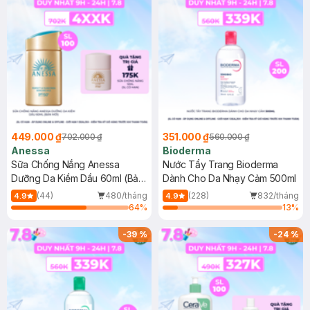
449.000 ₫
351.000 ₫
702.000 ₫
560.000 ₫
Anessa
Bioderma
Sữa Chống Nắng Anessa
Nước Tẩy Trang Bioderma
Dưỡng Da Kiềm Dầu 60ml (Bản
Dành Cho Da Nhạy Cảm 500ml
Mới)
(44)
480/tháng
(228)
832/tháng
4.9
4.9
64
%
13
%
-
39
%
-
24
%