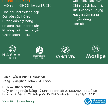
Hotline:
1800 6324
Giới thiệu Hasaki.vn
(Miễn phí , 08-22h kể cả T7, CN)
Chính sách bảo mật
Điều khoản sử dụng
Các câu hỏi thường gặp
Hasaki cẩm nang
Gửi yêu cầu hỗ trợ
Tuyển dụng
Hướng dẫn đặt hàng
Liên hệ
Phương thức thanh toán
Phương thức vận chuyển
Chính sách đổi trả
Synctives
Clinic
Dermahair
Mastige
Bản quyền © 2016 Hasaki.vn
Công Ty cổ phần HASAKI VIETNAM
Hotline:
1800 6324
Giấy chứng nhận Đăng ký Kinh doanh số 0313612829 do Sở Kế
hoạch và Đầu tư Thành phố Hồ Chí Minh cấp ngày 13/01/2016
Xem tất cả cửa hàng