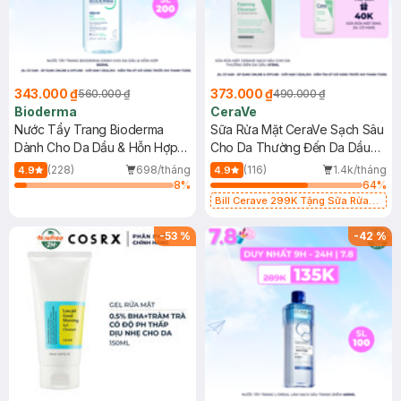
343.000 ₫
373.000 ₫
560.000 ₫
490.000 ₫
Bioderma
CeraVe
Nước Tẩy Trang Bioderma
Sữa Rửa Mặt CeraVe Sạch Sâu
Dành Cho Da Dầu & Hỗn Hợp
Cho Da Thường Đến Da Dầu
500ml
473ml
(228)
698/tháng
(116)
1.4k/tháng
4.9
4.9
8
%
64
%
Bill Cerave 299K Tặng Sữa Rửa
Mặt Cerave 30ml (SL có hạn)
-
53
%
-
42
%