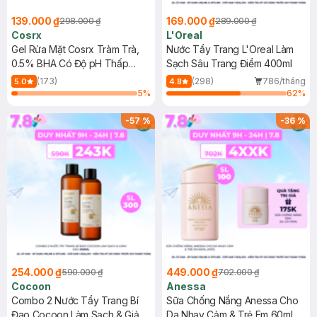
139.000 ₫
169.000 ₫
298.000 ₫
289.000 ₫
Cosrx
L'Oreal
Gel Rửa Mặt Cosrx Tràm Trà,
Nước Tẩy Trang L'Oreal Làm
0.5% BHA Có Độ pH Thấp
Sạch Sâu Trang Điểm 400ml
150ml
(173)
(298)
786/tháng
5.0
4.8
5
%
62
%
-
57
%
-
36
%
254.000 ₫
449.000 ₫
590.000 ₫
702.000 ₫
Cocoon
Anessa
Combo 2 Nước Tẩy Trang Bí
Sữa Chống Nắng Anessa Cho
Đao Cocoon Làm Sạch & Giảm
Da Nhạy Cảm & Trẻ Em 60ml