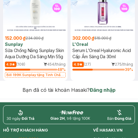
152.000 ₫
302.000 ₫
234.000 ₫
519.000 ₫
Sunplay
L'Oreal
Sữa Chống Nắng Sunplay Skin
Serum L'Oreal Hyaluronic Acid
Aqua Dưỡng Da Sáng Mịn 55g
Cấp Ẩm Sáng Da 30ml
(108)
454/tháng
(27)
275/tháng
4.9
4.9
48
%
39
%
Bill 199K Sunplay tặng Tinh Chất
Chống Nắng 7g trị giá 30K (SL có
hạn)
Bạn đã có tài khoản Hasaki?
Đăng nhập
return
nowfree
price
HỖ TRỢ KHÁCH HÀNG
VỀ HASAKI.VN