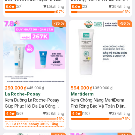
Dầu 500ml
(Mới)
(57)
1.5k/tháng
(23)
394/tháng
5.0
5.0
97
%
13
%
-
35
%
-
56
%
290.000 ₫
594.000 ₫
445.000 ₫
1.350.000 ₫
La Roche-Posay
Martiderm
Kem Dưỡng La Roche-Posay
Kem Chống Nắng MartiDerm
Giúp Phục Hồi Da Đa Công
Phổ Rộng Bảo Vệ Toàn Diện
Dụng 40ml
40ml
(56)
858/tháng
(110)
234/tháng
4.9
4.9
46
%
75
%
Bill La roche-posay 399K Tặng
Gel rửa mặt da dầu nhạy cảm 50ml
(SL có hạn)