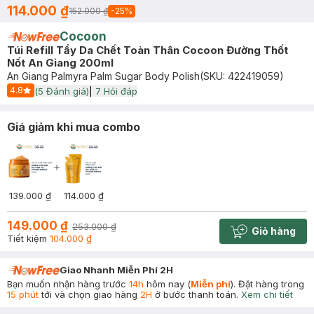
114.000 ₫
152.000 ₫
-
25
%
Cocoon
Túi Refill Tẩy Da Chết Toàn Thân Cocoon Đường Thốt
Nốt An Giang 200ml
An Giang Palmyra Palm Sugar Body Polish
(SKU:
422419059
)
4.8
(
5
Đánh giá)
|
7
Hỏi đáp
Start Icon
Giá giảm khi mua combo
139.000 ₫
114.000 ₫
149.000 ₫
253.000 ₫
Giỏ hàng
Cart plus 
Tiết kiệm
104.000 ₫
Giao Nhanh Miễn Phí 2H
Bạn muốn nhận hàng trước
14h
hôm nay (
Miễn phí
). Đặt hàng trong
15 phút
tới và chọn giao hàng
2H
ở bước thanh toán.
Xem chi tiết