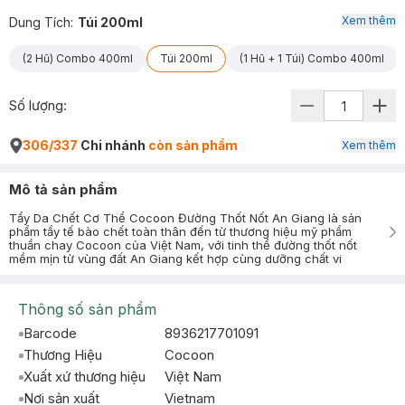
Xem thêm
Dung Tích
:
Túi 200ml
(2 Hũ) Combo 400ml
Túi 200ml
(1 Hũ + 1 Túi) Combo 400ml
Số lượng:
306/337
Chi nhánh
còn sản phẩm
Xem thêm
Mô tả sản phẩm
Tẩy Da Chết Cơ Thể Cocoon Đường Thốt Nốt An Giang là sản
phẩm tẩy tế bào chết toàn thân đến từ thương hiệu mỹ phẩm
thuần chay Cocoon của Việt Nam, với tinh thể đường thốt nốt
mềm mịn từ vùng đất An Giang kết hợp cùng dưỡng chất vi
Thông số sản phẩm
Barcode
8936217701091
Thương Hiệu
Cocoon
Xuất xứ thương hiệu
Việt Nam
Nơi sản xuất
Vietnam