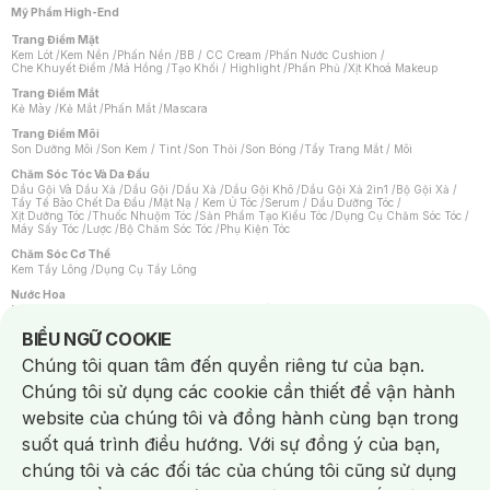
Mỹ Phẩm High-End
Trang Điểm Mặt
Kem Lót
/
Kem Nền
/
Phấn Nền
/
BB / CC Cream
/
Phấn Nước Cushion
/
Che Khuyết Điểm
/
Má Hồng
/
Tạo Khối / Highlight
/
Phấn Phủ
/
Xịt Khoá Makeup
Trang Điểm Mắt
Kẻ Mày
/
Kẻ Mắt
/
Phấn Mắt
/
Mascara
Trang Điểm Môi
Son Dưỡng Môi
/
Son Kem / Tint
/
Son Thỏi
/
Son Bóng
/
Tẩy Trang Mắt / Môi
Chăm Sóc Tóc Và Da Đầu
Dầu Gội Và Dầu Xả
/
Dầu Gội
/
Dầu Xả
/
Dầu Gội Khô
/
Dầu Gội Xả 2in1
/
Bộ Gội Xả
/
Tẩy Tế Bào Chết Da Đầu
/
Mặt Nạ / Kem Ủ Tóc
/
Serum / Dầu Dưỡng Tóc
/
Xịt Dưỡng Tóc
/
Thuốc Nhuộm Tóc
/
Sản Phẩm Tạo Kiểu Tóc
/
Dụng Cụ Chăm Sóc Tóc
/
Máy Sấy Tóc
/
Lược
/
Bộ Chăm Sóc Tóc
/
Phụ Kiện Tóc
Chăm Sóc Cơ Thể
Kem Tẩy Lông
/
Dụng Cụ Tẩy Lông
Nước Hoa
Nước Hoa Nữ
/
Nước Hoa Nam
/
Nước Hoa Cao Cấp
/
Xịt Thơm Toàn Thân
/
Nước Hoa Vùng Kín
Notice about cookies usage
BIỂU NGỮ COOKIE
Chăm Sóc Cá Nhân
Chúng tôi quan tâm đến quyền riêng tư của bạn.
Chống Muỗi
/
Khẩu Trang
/
Máy Massage
/
Mặt Nạ Xông Hơi
/
Nước Rửa Tay
/
Sản Phẩm Chăm Sóc Khác
/
Bàn Chải Đánh Răng
/
Bàn Chải Điện
/
Chúng tôi sử dụng các cookie cần thiết để vận hành
Hỗ Trợ Trắng Răng
/
Kem Đánh Răng
/
Máy Tăm Nước
/
Nước Súc Miệng
/
Tăm / Chỉ Nha Khoa
/
Xịt Thơm Miệng
/
Dung Dịch Vệ Sinh
/
Dưỡng Vùng Kín
/
website của chúng tôi và đồng hành cùng bạn trong
Khăn Ướt Vệ Sinh Vùng Kín
/
Băng Vệ Sinh
/
Tampon
/
Bọt Cạo Râu
/
Dao Cạo Râu
/
Máy Cạo Râu
suốt quá trình điều hướng. Với sự đồng ý của bạn,
Vấn Đề Về Da
chúng tôi và các đối tác của chúng tôi cũng sử dụng
Da Dầu / Lỗ Chân Lông To
/
Da Khô / Mất Nước
/
Da Lão Hóa
/
Da Mụn
/
Da Nhạy Cảm / Kích Ứng
/
Da Xỉn Màu
/
Thâm / Nám / Tàn Nhang
/