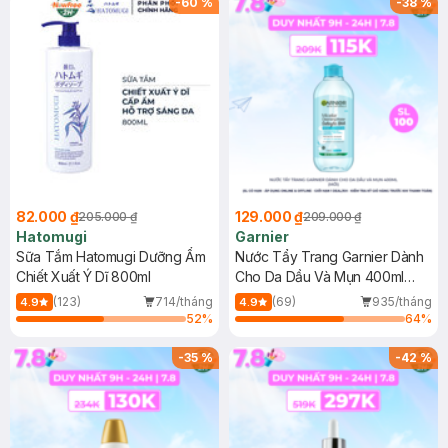
-
60
%
-
38
%
82.000 ₫
129.000 ₫
205.000 ₫
209.000 ₫
Hatomugi
Garnier
Sữa Tắm Hatomugi Dưỡng Ẩm
Nước Tẩy Trang Garnier Dành
Chiết Xuất Ý Dĩ 800ml
Cho Da Dầu Và Mụn 400ml
(Mới)
(123)
714/tháng
(69)
935/tháng
4.9
4.9
52
%
64
%
-
35
%
-
42
%