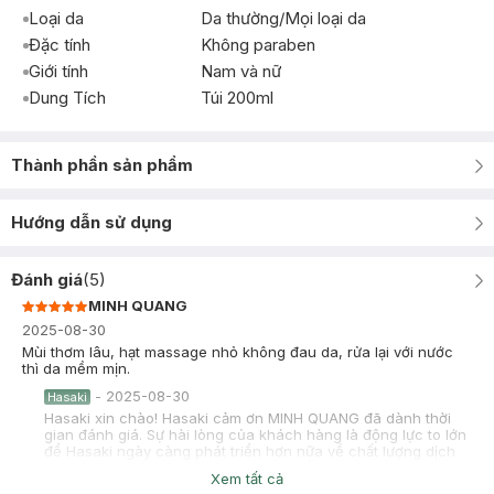
Loại da
Da thường/Mọi loại da
Đặc tính
Không paraben
Giới tính
Nam và nữ
Dung Tích
Túi 200ml
Thành phần sản phẩm
Hướng dẫn sử dụng
Đánh giá
(
5
)
MINH QUANG
2025-08-30
Mùi thơm lâu, hạt massage nhỏ không đau da, rửa lại với nước
thì da mềm mịn.
-
2025-08-30
Hasaki
Hasaki xin chào! Hasaki cảm ơn MINH QUANG đã dành thời
gian đánh giá. Sự hài lòng của khách hàng là động lực to lớn
để Hasaki ngày càng phát triển hơn nữa về chất lượng dịch
vụ. Cảm ơn bạn đã tin tưởng và mua sắm tại Hasaki!
Xem tất cả