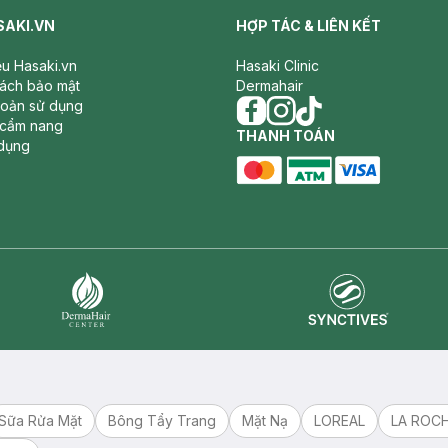
SAKI.VN
HỢP TÁC & LIÊN KẾT
iệu Hasaki.vn
Hasaki Clinic
sách bảo mật
Dermahair
hoản sử dụng
 cẩm nang
facebook
THANH TOÁN
instagram
tiktok
dụng
master card
ATM card
visa card
Synctives
Dermahair
Sữa Rửa Mặt
Bông Tẩy Trang
Mặt Nạ
LOREAL
LA ROC