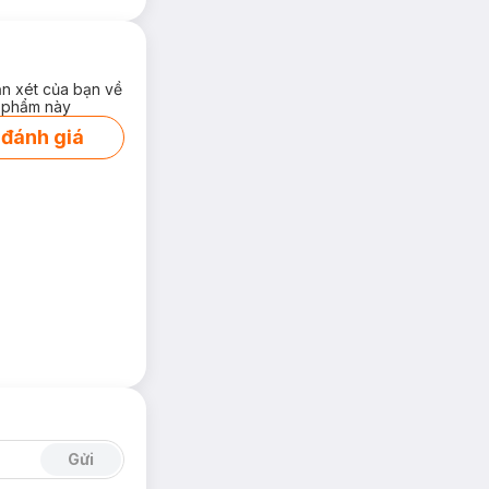
ận xét của bạn về
 phẩm này
 đánh giá
Gửi