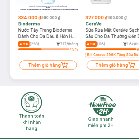
334.000 ₫
327.000 ₫
560.000 ₫
490.000 ₫
Bioderma
CeraVe
rma
Nước Tẩy Trang Bioderma
Sữa Rửa Mặt CeraVe Sạc
m
Dành Cho Da Dầu & Hỗn Hợp
Sâu Cho Da Thường Đến 
500ml
Dầu 473ml
/tháng
(228)
717/tháng
(116)
1.6k/t
4.9
4.9
73
%
45
%
Bill Cerave 299K Tặng Sữa Rử
Mặt Cerave 30ml (SL có hạn)
Thêm giỏ hàng
Thêm giỏ hàng
Thanh toán khi nhận hàng
Giao nhanh miễ
Thanh toán
Giao nhanh
khi nhận
miễn phí 2H
hàng