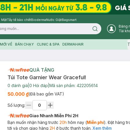
 Mặt
Tẩy tế bào chết
Bioderma
Nước Giặt
Bagsmart
Đăng 
Search icon
Tài kh
T
MỚI VỀ
BÁN CHẠY
CLINIC & SPA
DERMAHAIR
QUÀ TẶNG
Túi Tote Garnier Wear Graceful!
0
đánh giá
|
0
Hỏi đáp
|
Mã sản phẩm:
422205614
50.000 ₫
(Đã bao gồm VAT)
Số lượng:
Giao Nhanh Miễn Phí 2H
Bạn muốn nhận hàng trước
20h
hôm nay (
Miễn phí
). Đặt hàng t
tới và chọn giao hàng
2H
ở bước thanh toán.
Xem thêm