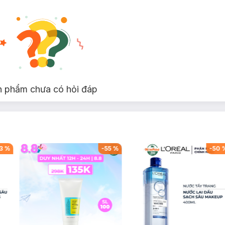
n phẩm chưa có hỏi đáp
3
%
-
55
%
-
50