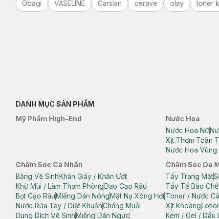
Obagi
VASELINE
Carslan
cerave
olay
toner k
DANH MỤC SẢN PHẨM
Mỹ Phẩm High-End
Nước Hoa
Nước Hoa Nữ
Nư
Xịt Thơm Toàn 
Nước Hoa Vùng 
Chăm Sóc Cá Nhân
Chăm Sóc Da 
Băng Vệ Sinh
Khăn Giấy / Khăn Ướt
Tẩy Trang Mặt
S
Khử Mùi / Làm Thơm Phòng
Dao Cạo Râu
Tẩy Tế Bào Chế
Bọt Cạo Râu
Miếng Dán Nóng
Mặt Nạ Xông Hơi
Toner / Nước C
Nước Rửa Tay / Diệt Khuẩn
Chống Muỗi
Xịt Khoáng
Lotio
Dung Dịch Vệ Sinh
Miếng Dán Ngực
Kem / Gel / Dầu