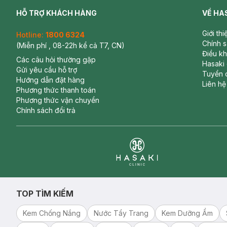
HỖ TRỢ KHÁCH HÀNG
VỀ HA
Giới th
Hotline:
1800 6324
Chính 
(Miễn phí , 08-22h kể cả T7, CN)
Điều k
Các câu hỏi thường gặp
Hasaki
Gửi yêu cầu hỗ trợ
Tuyển 
Hướng dẫn đặt hàng
Liên hệ
Phương thức thanh toán
Phương thức vận chuyển
Chính sách đổi trả
Clinic
TOP TÌM KIẾM
Kem Chống Nắng
Nước Tẩy Trang
Kem Dưỡng Ẩm