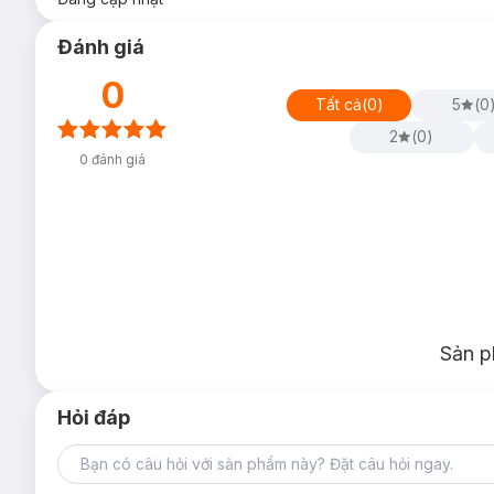
Đánh giá
0
Tất cả
(
0
)
5
(
0
2
(
0
)
0
đánh giá
Sản p
Hỏi đáp