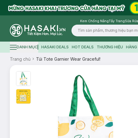
Kem Chống Nắng
Tẩy Trang
Sữa Rửa
Logo
DANH MỤC
HASAKI DEALS
HOT DEALS
THƯƠNG HIỆU
HÀNG 
Hamburger icon
Trang chủ
Túi Tote Garnier Wear Graceful!