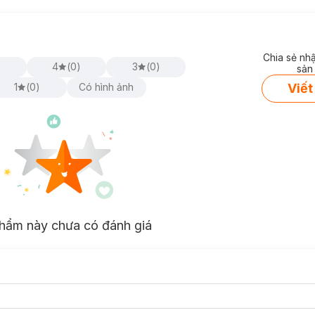
Chia sẻ nh
)
4
(
0
)
3
(
0
)
sản
Viết
1
(
0
)
Có hình ảnh
hẩm này chưa có đánh giá