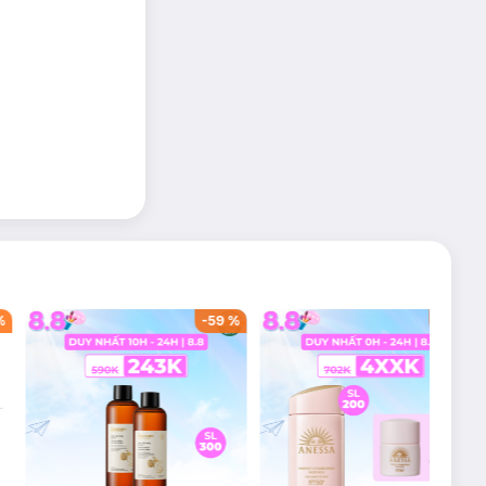
%
-
59
%
-
42
%