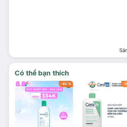
Sả
Có thể bạn thích
-
40
%
-
40
%
-
3