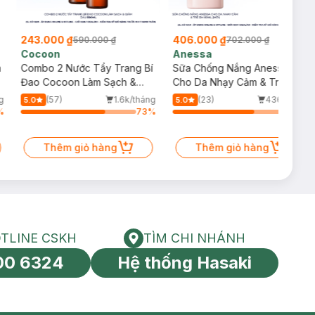
243.000 ₫
406.000 ₫
590.000 ₫
702.000 ₫
Cocoon
Anessa
m
Combo 2 Nước Tẩy Trang Bí
Sữa Chống Nắng Anessa
Đao Cocoon Làm Sạch &
Cho Da Nhạy Cảm & Trẻ Em
Giảm Dầu 500ml
60ml (Mới)
g
(57)
1.6k/tháng
(23)
436/tháng
5.0
5.0
%
73
%
70
%
Thêm giỏ hàng
Thêm giỏ hàng
TLINE CSKH
TÌM CHI NHÁNH
HOTLINE CSKH
Tìm chi nhánh
00 6324
Hệ thống Hasaki
tín toàn cầu