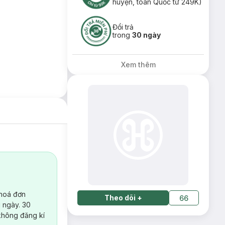
huyện, toàn Quốc từ 249K)
Đổi trả
trong
30 ngày
Xem thêm
 hoá đơn
Theo dõi
+
66
 ngày. 30
không đăng kí