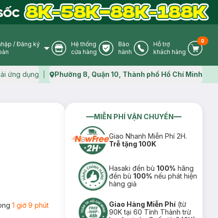
0
nhập
/
Đăng ký
Hệ thống
Bảo
Hỗ trợ
User Icon
Store Icon
Warranty Icon
Phone Icon
Cart I
oản
cửa hàng
hành
khách hàng
ải ứng dụng
Phường 8, Quận 10, Thành phố Hồ Chí Minh
Map icon
MIỄN PHÍ VẬN CHUYỂN
Giao Nhanh Miễn Phí 2H.
Trễ tặng 100K
Hasaki đền bù
100%
hãng
đền bù
100%
nếu phát hiện
hàng giả
Giao Hàng Miễn Phí
(từ
rong
1 giờ 9 phút
90K tại 60 Tỉnh Thành trừ