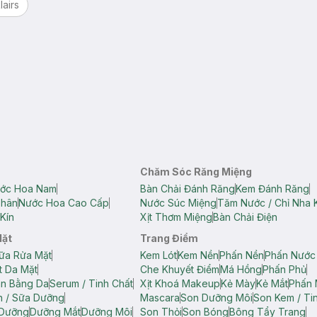
lairs
Chăm Sóc Răng Miệng
ớc Hoa Nam
Bàn Chải Đánh Răng
Kem Đánh Răng
Thân
Nước Hoa Cao Cấp
Nước Súc Miệng
Tăm Nước / Chỉ Nha 
Kín
Xịt Thơm Miệng
Bàn Chải Điện
Mặt
Trang Điểm
ữa Rửa Mặt
Kem Lót
Kem Nền
Phấn Nền
Phấn Nước
t Da Mặt
Che Khuyết Điểm
Má Hồng
Phấn Phủ
ân Bằng Da
Serum / Tinh Chất
Xịt Khoá Makeup
Kẻ Mày
Kẻ Mắt
Phấn 
n / Sữa Dưỡng
Mascara
Son Dưỡng Môi
Son Kem / Tin
 Dưỡng
Dưỡng Mắt
Dưỡng Môi
Son Thỏi
Son Bóng
Bông Tẩy Trang