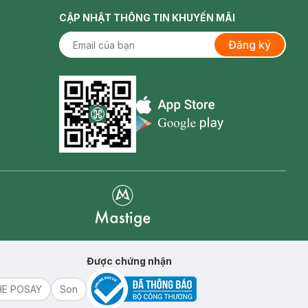
CẬP NHẬT THÔNG TIN KHUYẾN MÃI
Đăng ký
Appstore icon
Goolge Play icon
Mastige
Được chứng nhận
HE POSAY
Son