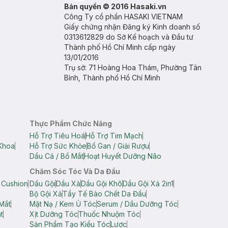
Bản quyền © 2016 Hasaki.vn
Công Ty cổ phần HASAKI VIETNAM
Giấy chứng nhận Đăng ký Kinh doanh số
0313612829 do Sở Kế hoạch và Đầu tư
Thành phố Hồ Chí Minh cấp ngày
13/01/2016
Trụ sở: 71 Hoàng Hoa Thám, Phường Tân
Bình, Thành phố Hồ Chí Minh
Thực Phẩm Chức Năng
Hỗ Trợ Tiêu Hoá
Hỗ Trợ Tim Mạch
Khoa
Hỗ Trợ Sức Khỏe
Bổ Gan / Giải Rượu
Dầu Cá / Bổ Mắt
Hoạt Huyết Dưỡng Não
Chăm Sóc Tóc Và Da Đầu
 Cushion
Dầu Gội
Dầu Xả
Dầu Gội Khô
Dầu Gội Xả 2in1
Bộ Gội Xả
Tẩy Tế Bào Chết Da Đầu
Mắt
Mặt Nạ / Kem Ủ Tóc
Serum / Dầu Dưỡng Tóc
t
Xịt Dưỡng Tóc
Thuốc Nhuộm Tóc
Sản Phẩm Tạo Kiểu Tóc
Lược