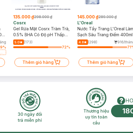
135.000 ₫
145.000 ₫
298.000 ₫
289.000 ₫
Cosrx
L'Oreal
h
Gel Rửa Mặt Cosrx Tràm Trà,
Nước Tẩy Trang L'Oreal Là
Da
0.5% BHA Có Độ pH Thấp
Sạch Sâu Trang Điểm 400ml
150ml
háng
(173)
(298)
916/thán
5.0
4.8
99
%
72
%
71
a
Thêm giỏ hàng
Thêm giỏ hàng
HO
18
n phí 2H
30 ngày đổi trả miễn phí
Thương hiệu uy 
Thương hiệu
30 ngày đổi
uy tín toàn
trả miễn phí
cầu