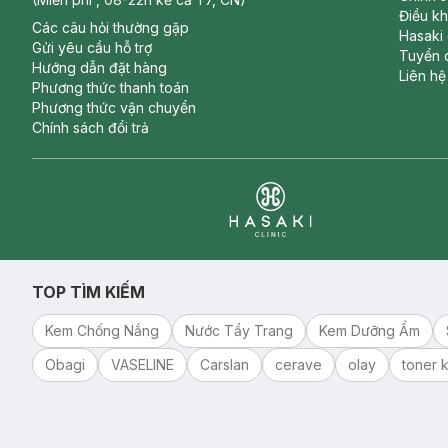
Điều k
Các câu hỏi thường gặp
Hasaki
Gửi yêu cầu hỗ trợ
Tuyển 
Hướng dẫn đặt hàng
Liên hệ
Phương thức thanh toán
Phương thức vận chuyển
Chính sách đổi trả
Clinic
TOP TÌM KIẾM
Kem Chống Nắng
Nước Tẩy Trang
Kem Dưỡng Ẩm
Obagi
VASELINE
Carslan
cerave
olay
toner k