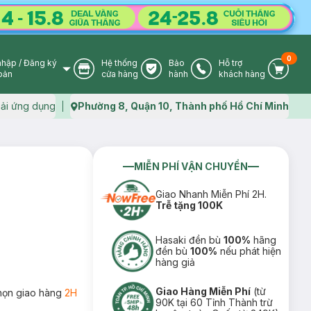
0
nhập
/
Đăng ký
Hệ thống
Bảo
Hỗ trợ
User Icon
Store Icon
Warranty Icon
Phone Icon
Cart I
oản
cửa hàng
hành
khách hàng
ải ứng dụng
Phường 8, Quận 10, Thành phố Hồ Chí Minh
Map icon
MIỄN PHÍ VẬN CHUYỂN
Giao Nhanh Miễn Phí 2H.
Trễ tặng 100K
Hasaki đền bù
100%
hãng
đền bù
100%
nếu phát hiện
hàng giả
Giao Hàng Miễn Phí
(từ
họn giao hàng
2H
90K tại 60 Tỉnh Thành trừ