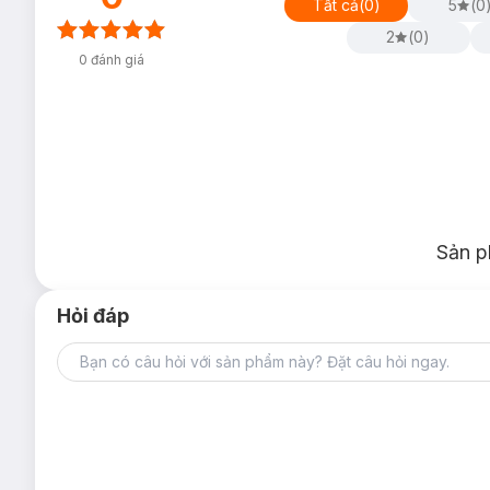
Tất cả
(
0
)
5
(
0
2
(
0
)
0
đánh giá
Sản p
Hỏi đáp