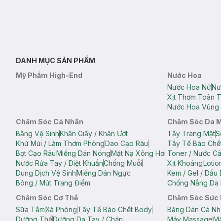
DANH MỤC SẢN PHẨM
Mỹ Phẩm High-End
Nước Hoa
Nước Hoa Nữ
Nư
Xịt Thơm Toàn 
Nước Hoa Vùng 
Chăm Sóc Cá Nhân
Chăm Sóc Da 
Băng Vệ Sinh
Khăn Giấy / Khăn Ướt
Tẩy Trang Mặt
S
Khử Mùi / Làm Thơm Phòng
Dao Cạo Râu
Tẩy Tế Bào Chế
Bọt Cạo Râu
Miếng Dán Nóng
Mặt Nạ Xông Hơi
Toner / Nước C
Nước Rửa Tay / Diệt Khuẩn
Chống Muỗi
Xịt Khoáng
Lotio
Dung Dịch Vệ Sinh
Miếng Dán Ngực
Kem / Gel / Dầu
Bông / Mút Trang Điểm
Chống Nắng Da 
Chăm Sóc Cơ Thể
Chăm Sóc Sức
Sữa Tắm
Xà Phòng
Tẩy Tế Bào Chết Body
Băng Dán Cá Nh
Dưỡng Thể
Dưỡng Da Tay / Chân
Máy Massage
Mặ