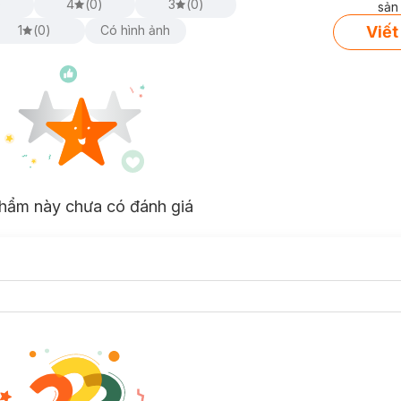
)
4
(
0
)
3
(
0
)
sản
Viết
1
(
0
)
Có hình ảnh
hẩm này chưa có đánh giá