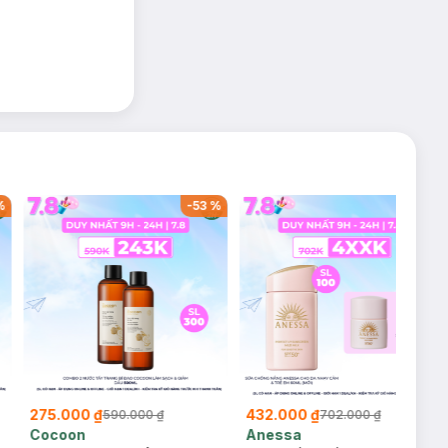
%
-
53
%
-
38
%
275.000 ₫
432.000 ₫
590.000 ₫
702.000 ₫
Cocoon
Anessa