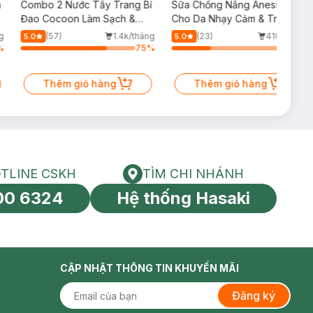
m
Combo 2 Nước Tẩy Trang Bí
Sữa Chống Nắng Anessa
Đao Cocoon Làm Sạch &
Cho Da Nhạy Cảm & Trẻ Em
Giảm Dầu 500ml
60ml (Mới)
g
(57)
1.4k/tháng
(23)
410/tháng
5.0
5.0
%
75
%
34
%
Thêm giỏ hàng
Thêm giỏ hàng
TLINE CSKH
TÌM CHI NHÁNH
HOTLINE CSKH
Tìm chi nhánh
00 6324
Hệ thống Hasaki
tín toàn cầu
CẬP NHẬT THÔNG TIN KHUYẾN MÃI
Đăng ký