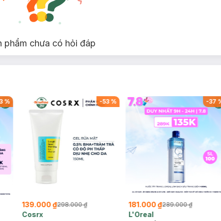
n phẩm chưa có hỏi đáp
3
%
-
53
%
-
37
139.000 ₫
181.000 ₫
298.000 ₫
289.000 ₫
Cosrx
L'Oreal