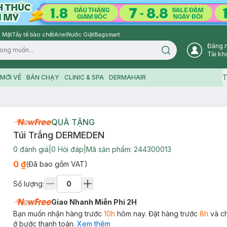
 Mặt
Tẩy tế bào chết
Ariel
Nước Giặt
Bagsmart
Đăng 
Search icon
Tài kh
T
MỚI VỀ
BÁN CHẠY
CLINIC & SPA
DERMAHAIR
QUÀ TẶNG
Túi Trắng DERMEDEN
0
đánh giá
|
0
Hỏi đáp
|
Mã sản phẩm:
244300013
0 ₫
(Đã bao gồm VAT)
Số lượng:
Giao Nhanh Miễn Phí 2H
Bạn muốn nhận hàng trước
10h
hôm nay. Đặt hàng trước
8h
và c
ở bước thanh toán.
Xem thêm