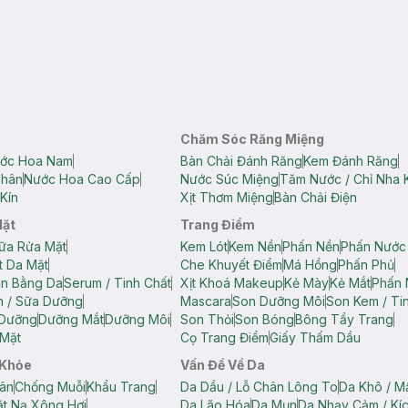
Chăm Sóc Răng Miệng
ớc Hoa Nam
Bàn Chải Đánh Răng
Kem Đánh Răng
Thân
Nước Hoa Cao Cấp
Nước Súc Miệng
Tăm Nước / Chỉ Nha 
Kín
Xịt Thơm Miệng
Bàn Chải Điện
Mặt
Trang Điểm
ữa Rửa Mặt
Kem Lót
Kem Nền
Phấn Nền
Phấn Nước
t Da Mặt
Che Khuyết Điểm
Má Hồng
Phấn Phủ
ân Bằng Da
Serum / Tinh Chất
Xịt Khoá Makeup
Kẻ Mày
Kẻ Mắt
Phấn 
n / Sữa Dưỡng
Mascara
Son Dưỡng Môi
Son Kem / Tin
 Dưỡng
Dưỡng Mắt
Dưỡng Môi
Son Thỏi
Son Bóng
Bông Tẩy Trang
Mặt
Cọ Trang Điểm
Giấy Thấm Dầu
 Khỏe
Vấn Đề Về Da
ân
Chống Muỗi
Khẩu Trang
Da Dầu / Lỗ Chân Lông To
Da Khô / M
t Nạ Xông Hơi
Da Lão Hóa
Da Mụn
Da Nhạy Cảm / Kí