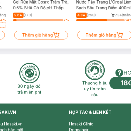
h
Gel Rửa Mặt Cosrx Tràm Trà,
Nước Tẩy Trang L'Oreal Là
Da
0.5% BHA Có Độ pH Thấp
Sạch Sâu Trang Điểm 400ml
150ml
háng
(173)
(298)
734/thán
5.0
4.8
64
%
7
%
64
a
Thêm giỏ hàng
Thêm giỏ hàng
HO
18
n phí 2H
30 ngày đổi trả miễn phí
Thương hiệu uy 
Thương hiệu
30 ngày đổi
uy tín toàn
trả miễn phí
cầu
SAKI.VN
HỢP TÁC & LIÊN KẾT
iệu Hasaki.vn
Hasaki Clinic
sách bảo mật
Dermahair