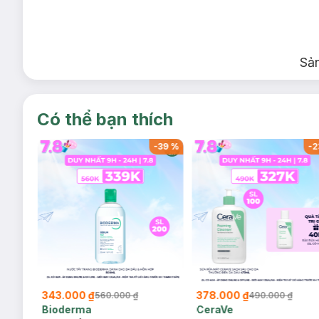
Sả
Có thể bạn thích
-
37
%
-
39
%
-
2
343.000 ₫
378.000 ₫
560.000 ₫
490.000 ₫
Bioderma
CeraVe