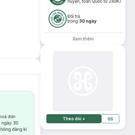
huyện, toàn Quốc từ 249K)
Đổi trả
trong
30 ngày
Xem thêm
 hoá đơn
Theo dõi
+
66
 ngày. 30
không đăng kí