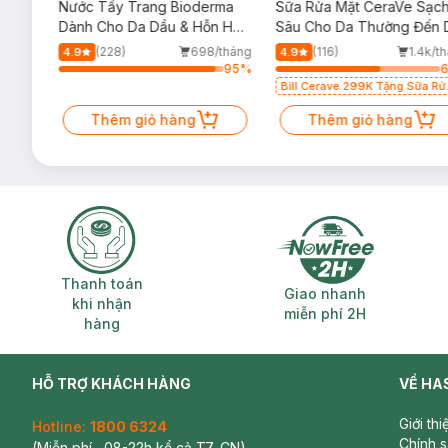
rma
Nước Tẩy Trang Bioderma
Sữa Rửa Mặt CeraVe Sạc
m
Dành Cho Da Dầu & Hỗn Hợp
Sâu Cho Da Thường Đến 
500ml
Dầu 473ml
/tháng
(228)
698/tháng
(116)
1.4k/t
4.9
4.9
92
%
95
%
Bill Cerave 299K Tặng Sữa Rử
Mặt Cerave 30ml (SL có hạn)
Thêm giỏ hàng
Thêm giỏ hàng
Thanh toán khi nhận hàng
Giao nhanh miễ
Thanh toán
Giao nhanh
khi nhận
miễn phí 2H
hàng
HỖ TRỢ KHÁCH HÀNG
VỀ HA
Giới th
Hotline:
1800 6324
Chính 
(Miễn phí , 08-22h kể cả T7, CN)