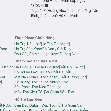
Thành phố Hồ Chí Minh cấp ngày
13/01/2016
Trụ sở: 71 Hoàng Hoa Thám, Phường Tân
Bình, Thành phố Hồ Chí Minh
Thực Phẩm Chức Năng
Hỗ Trợ Tiêu Hoá
Hỗ Trợ Tim Mạch
Khoa
Hỗ Trợ Sức Khỏe
Bổ Gan / Giải Rượu
Dầu Cá / Bổ Mắt
Hoạt Huyết Dưỡng Não
Chăm Sóc Tóc Và Da Đầu
 Cushion
Dầu Gội
Dầu Xả
Dầu Gội Khô
Dầu Gội Xả 2in1
Bộ Gội Xả
Tẩy Tế Bào Chết Da Đầu
Mắt
Mặt Nạ / Kem Ủ Tóc
Serum / Dầu Dưỡng Tóc
t
Xịt Dưỡng Tóc
Thuốc Nhuộm Tóc
Sản Phẩm Tạo Kiểu Tóc
Lược
Máy Tạo Kiểu Tóc
Bộ Chăm Sóc Tóc
Hỗ Trợ Làm Đẹp
ất Nước
Làm Đẹp Da
Làm Đẹp Tóc
Hỗ Trợ Giảm Cân
ch Ứng
Vitamin / Khoáng Chất
Bông / Mút Trang Điểm