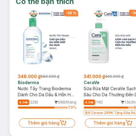
Có thể bạn thích
-
38
%
-
38
%
-
3
348.000 ₫
341.000 ₫
560.000 ₫
490.000 ₫
Bioderma
CeraVe
rma
Nước Tẩy Trang Bioderma
Sữa Rửa Mặt CeraVe Sạc
m
Dành Cho Da Dầu & Hỗn Hợp
Sâu Cho Da Thường Đến 
500ml
Dầu 473ml
/tháng
(228)
688/tháng
(116)
1.5k/t
4.9
4.9
73
%
73
%
Bill Cerave 299K Tặng Sữa Rử
Mặt Cerave 30ml (SL có hạn)
Thêm giỏ hàng
Thêm giỏ hàng