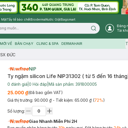
 Mặt
Tẩy tế bào chết
Bioderma
Nước Giặt
Bagsmart
Đăng 
Search icon
Tài kh
T
MỚI VỀ
BÁN CHẠY
CLINIC & SPA
DERMAHAIR
)-SX ĐỨC
NIP
Ty ngậm silicon Life NIP31302 ( từ 5 đến 16 thá
0
đánh giá
|
0
Hỏi đáp
|
Mã sản phẩm:
391800005
25.000 ₫
(Đã bao gồm VAT)
Giá thị trường:
90.000 ₫
- Tiết kiệm:
65.000 ₫
(
72
%
)
Số lượng:
Giao Nhanh Miễn Phí 2H
Bạn muốn nhận hàng trước
10h
ngày mai. Đặt hàng trước
24h
và 