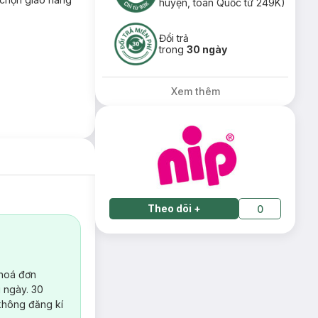
huyện, toàn Quốc từ 249K)
Đổi trả
trong
30 ngày
Xem thêm
Theo dõi
+
0
 hoá đơn
 ngày. 30
không đăng kí