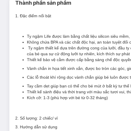
Thành phần sản phẩm
1. Đặc điểm nổi bật
Ty ngậm Life được làm bằng chất liệu silicon siêu mềm,
Không chứa BPA và các chất độc hại, an toàn tuyệt đối 
Ty ngậm thiết kế dựa trên đường cong của lưỡi, đầu ty 
của bé qua sự cử động lưỡi tự nhiên, kích thích sự phát t
Thiết kế bảo vệ cằm được cấp bằng sáng chế độc quyền
Vành chắn in họa tiết xinh xắn, được bo tròn các góc, g
Các lỗ thoát khí rộng dọc vành chắn giúp bé luôn được t
Tay cầm dẹt giúp bạn có thể cho bé mút ở bất kỳ tư thế
Thiết kế sành điệu và thời trang với màu sắc tươi vui, th
Kích cỡ: 1-3 (phù hợp với bé từ 0-32 tháng)
2. Số lượng
: 2 chiếc/ vỉ
3. Hướng dẫn sử dụng