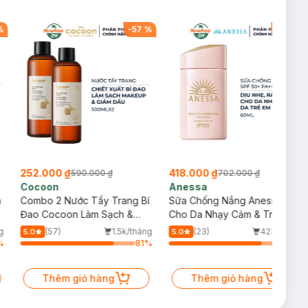
%
-
57
%
-
40
%
252.000 ₫
418.000 ₫
590.000 ₫
702.000 ₫
Cocoon
Anessa
m
Combo 2 Nước Tẩy Trang Bí
Sữa Chống Nắng Anessa
Đao Cocoon Làm Sạch &
Cho Da Nhạy Cảm & Trẻ Em
Giảm Dầu 500ml
60ml (Mới)
g
(57)
1.5k/tháng
(23)
423/tháng
5.0
5.0
%
81
%
82
%
Thêm giỏ hàng
Thêm giỏ hàng