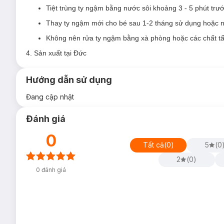
Tiệt trùng ty ngậm bằng nước sôi khoảng 3 - 5 phút trư
Thay ty ngậm mới cho bé sau 1-2 tháng sử dụng hoặc n
Không nên rửa ty ngậm bằng xà phòng hoặc các chất t
4. Sản xuất tại Đức
Hướng dẫn sử dụng
Đang cập nhật
Đánh giá
0
Tất cả
(
0
)
5
(
0
2
(
0
)
0
đánh giá