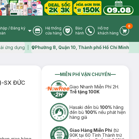
0
nhập
/
Đăng ký
Hệ thống
Bảo
Hỗ trợ
User Icon
Store Icon
Warranty Icon
Phone Icon
Cart I
oản
cửa hàng
hành
khách hàng
ải ứng dụng
Phường 8, Quận 10, Thành phố Hồ Chí Minh
Map icon
MIỄN PHÍ VẬN CHUYỂN
ng)-SX ĐỨC
Giao Nhanh Miễn Phí 2H.
Trễ tặng 100K
Hasaki đền bù
100%
hãng
đền bù
100%
nếu phát hiện
hàng giả
Giao Hàng Miễn Phí
(từ
90K tại 60 Tỉnh Thành trừ
chọn giao hàng