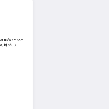
át triển cơ hàm
, bị hô,..).