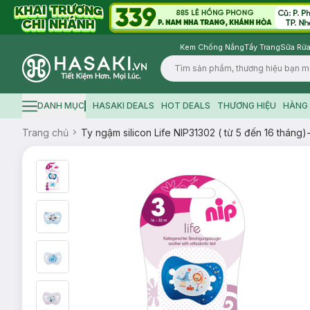
Kem Chống Nắng
Tẩy Trang
Sữa Rửa
Logo
DANH MỤC
HASAKI DEALS
HOT DEALS
THƯƠNG HIỆU
HÀNG 
Hamburger icon
Trang chủ
Ty ngậm silicon Life NIP31302 ( từ 5 đến 16 tháng