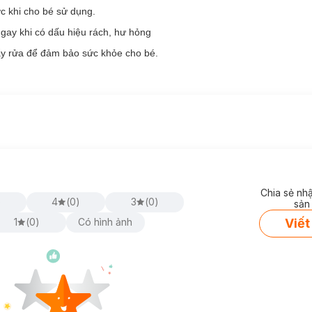
ớc khi cho bé sử dụng.
gay khi có dấu hiệu rách, hư hỏng
ẩy rửa để đảm bảo sức khỏe cho bé.
Chia sẻ nh
)
4
(
0
)
3
(
0
)
sản
Viết
1
(
0
)
Có hình ảnh