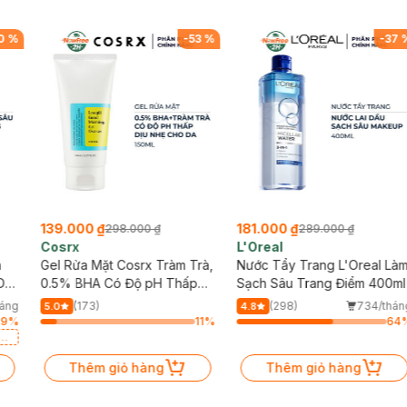
0
%
-
53
%
-
37
139.000 ₫
181.000 ₫
298.000 ₫
289.000 ₫
Cosrx
L'Oreal
h
Gel Rửa Mặt Cosrx Tràm Trà,
Nước Tẩy Trang L'Oreal Là
Da
0.5% BHA Có Độ pH Thấp
Sạch Sâu Trang Điểm 400ml
150ml
háng
(173)
(298)
734/thán
5.0
4.8
89
%
11
%
64
a
Thêm giỏ hàng
Thêm giỏ hàng