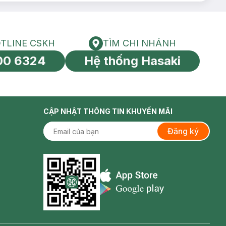
TLINE CSKH
TÌM CHI NHÁNH
HOTLINE CSKH
Tìm chi nhánh
00 6324
Hệ thống Hasaki
tín toàn cầu
CẬP NHẬT THÔNG TIN KHUYẾN MÃI
Đăng ký
Appstore icon
Goolge Play icon