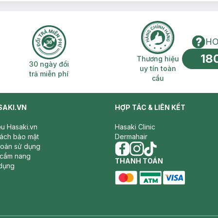
HO
18
n phí 2H
30 ngày đổi trả miễn phí
Thương hiệu uy 
Thương hiệu
30 ngày đổi
uy tín toàn
trả miễn phí
cầu
SAKI.VN
HỢP TÁC & LIÊN KẾT
iệu Hasaki.vn
Hasaki Clinic
sách bảo mật
Dermahair
hoản sử dụng
 cẩm nang
facebook
THANH TOÁN
instagram
tiktok
dụng
master card
ATM card
visa card