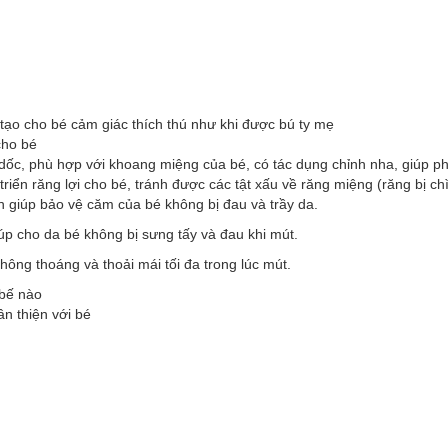
 tạo cho bé cảm giác thích thú như khi được bú ty mẹ
cho bé
dốc, phù hợp với khoang miệng của bé, có tác dụng chỉnh nha, giúp ph
riển răng lợi cho bé, tránh được các tật xấu về răng miệng (răng bị chìa
 giúp bảo vệ căm của bé không bị đau và trầy da.
iúp cho da bé không bị sưng tấy và đau khi mút.
hông thoáng và thoải mái tối đa trong lúc mút.
 bế nào
ân thiện với bé