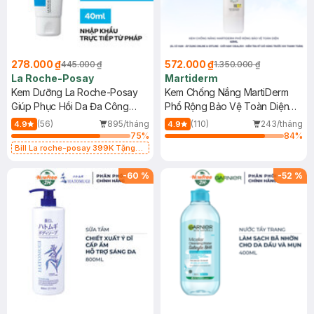
278.000 ₫
572.000 ₫
445.000 ₫
1.350.000 ₫
La Roche-Posay
Martiderm
Kem Dưỡng La Roche-Posay
Kem Chống Nắng MartiDerm
Giúp Phục Hồi Da Đa Công
Phổ Rộng Bảo Vệ Toàn Diện
Dụng 40ml
40ml
(56)
895/tháng
(110)
243/tháng
4.9
4.9
75
%
84
%
Bill La roche-posay 399K Tặng
Gel rửa mặt da dầu nhạy cảm 50ml
(SL có hạn)
-
60
%
-
52
%