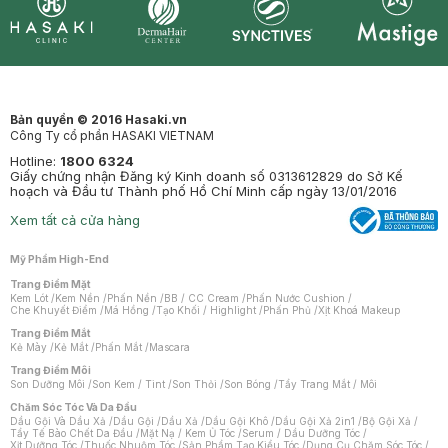
Synctives
Clinic
Dermahair
Mastige
Bản quyền © 2016 Hasaki.vn
Công Ty cổ phần HASAKI VIETNAM
Hotline:
1800 6324
Giấy chứng nhận Đăng ký Kinh doanh số 0313612829 do Sở Kế
hoạch và Đầu tư Thành phố Hồ Chí Minh cấp ngày 13/01/2016
Xem tất cả cửa hàng
Mỹ Phẩm High-End
Trang Điểm Mặt
Kem Lót
/
Kem Nền
/
Phấn Nền
/
BB / CC Cream
/
Phấn Nước Cushion
/
Che Khuyết Điểm
/
Má Hồng
/
Tạo Khối / Highlight
/
Phấn Phủ
/
Xịt Khoá Makeup
Trang Điểm Mắt
Kẻ Mày
/
Kẻ Mắt
/
Phấn Mắt
/
Mascara
Trang Điểm Môi
Son Dưỡng Môi
/
Son Kem / Tint
/
Son Thỏi
/
Son Bóng
/
Tẩy Trang Mắt / Môi
Chăm Sóc Tóc Và Da Đầu
Dầu Gội Và Dầu Xả
/
Dầu Gội
/
Dầu Xả
/
Dầu Gội Khô
/
Dầu Gội Xả 2in1
/
Bộ Gội Xả
/
Tẩy Tế Bào Chết Da Đầu
/
Mặt Nạ / Kem Ủ Tóc
/
Serum / Dầu Dưỡng Tóc
/
Xịt Dưỡng Tóc
/
Thuốc Nhuộm Tóc
/
Sản Phẩm Tạo Kiểu Tóc
/
Dụng Cụ Chăm Sóc Tóc
/