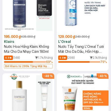
195.000 ₫
129.000 ₫
435.000 ₫
249.000 ₫
Klairs
L'Oreal
Nước Hoa Hồng Klairs Không
Nước Tẩy Trang L'Oreal Tươi
Mùi Cho Da Nhạy Cảm 180ml
Mát Cho Da Dầu, Hỗn Hợp
400ml
(148)
1.7k/tháng
(298)
2.1k/tháng
4.8
4.8
69
%
75
%
Bill Klairs từ 299k Tặng Mặt Nạ
Làm Dịu Da & Kiểm Soát Dầu Nhờn
25ml (SL Có Hạn)
-
48
%
-
43
%