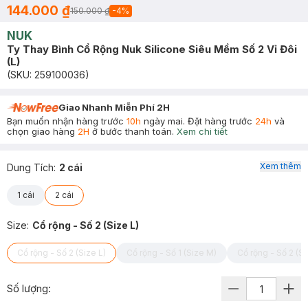
144.000 ₫
150.000 ₫
-
4
%
NUK
Ty Thay Bình Cổ Rộng Nuk Silicone Siêu Mềm Số 2 Vỉ Đôi
(L)
(SKU:
259100036
)
Giao Nhanh Miễn Phí 2H
Bạn muốn nhận hàng trước
10h
ngày mai. Đặt hàng trước
24h
và
chọn giao hàng
2H
ở bước thanh toán.
Xem chi tiết
Xem thêm
Dung Tích
:
2 cái
1 cái
2 cái
Size
:
Cổ rộng - Số 2 (Size L)
Cổ rộng - Số 2 (Size L)
Cổ rộng - Số 1 (Size M)
Cổ rộng - Số 2 (S
Số lượng: