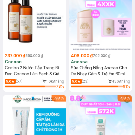
237.000 ₫
406.000 ₫
590.000 ₫
702.000 ₫
Cocoon
Anessa
Combo 2 Nước Tẩy Trang Bí
Sữa Chống Nắng Anessa Cho
Đao Cocoon Làm Sạch & Giảm
Da Nhạy Cảm & Trẻ Em 60ml
Dầu 500ml
(Mới)
(57)
1.6k/tháng
(23)
436/tháng
5.0
5.0
78
%
91
%
-
38
%
-
58
%