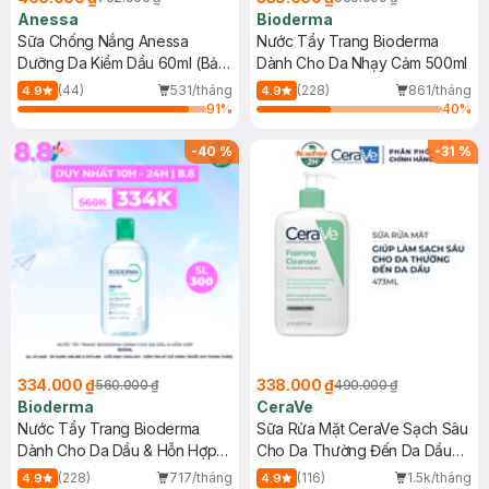
Anessa
Bioderma
Sữa Chống Nắng Anessa
Nước Tẩy Trang Bioderma
Dưỡng Da Kiềm Dầu 60ml (Bản
Dành Cho Da Nhạy Cảm 500ml
Mới)
(44)
531/tháng
(228)
861/tháng
4.9
4.9
91
%
40
%
-
40
%
-
31
%
334.000 ₫
338.000 ₫
560.000 ₫
490.000 ₫
Bioderma
CeraVe
Nước Tẩy Trang Bioderma
Sữa Rửa Mặt CeraVe Sạch Sâu
Dành Cho Da Dầu & Hỗn Hợp
Cho Da Thường Đến Da Dầu
500ml
473ml
(228)
717/tháng
(116)
1.5k/tháng
4.9
4.9