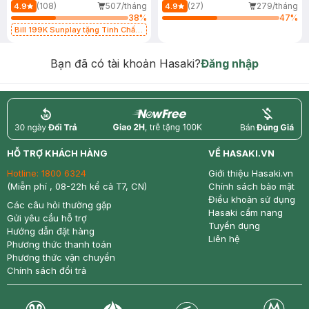
(108)
507/tháng
(27)
279/tháng
4.9
4.9
38
%
47
%
Bill 199K Sunplay tặng Tinh Chất
Chống Nắng 7g trị giá 30K (SL có
hạn)
Bạn đã có tài khoản Hasaki?
Đăng nhập
return
nowfree
price
HỖ TRỢ KHÁCH HÀNG
VỀ HASAKI.VN
Hotline:
1800 6324
Giới thiệu Hasaki.vn
(Miễn phí , 08-22h kể cả T7, CN)
Chính sách bảo mật
Điều khoản sử dụng
Các câu hỏi thường gặp
Hasaki cẩm nang
Gửi yêu cầu hỗ trợ
Tuyển dụng
Hướng dẫn đặt hàng
Liên hệ
Phương thức thanh toán
Phương thức vận chuyển
Chính sách đổi trả