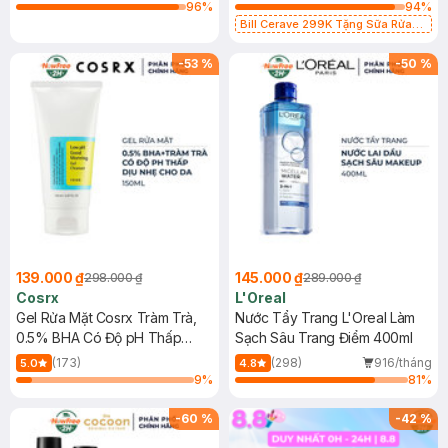
96
%
94
%
Bill Cerave 299K Tặng Sữa Rửa
Mặt Cerave 30ml (SL có hạn)
-
53
%
-
50
%
139.000 ₫
145.000 ₫
298.000 ₫
289.000 ₫
Cosrx
L'Oreal
Gel Rửa Mặt Cosrx Tràm Trà,
Nước Tẩy Trang L'Oreal Làm
0.5% BHA Có Độ pH Thấp
Sạch Sâu Trang Điểm 400ml
150ml
(173)
(298)
916/tháng
5.0
4.8
9
%
81
%
-
60
%
-
42
%