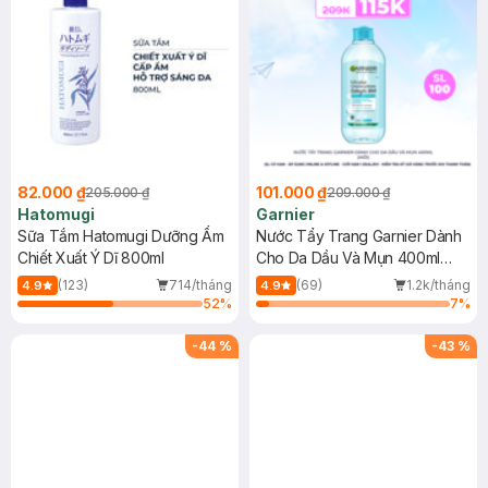
82.000 ₫
101.000 ₫
205.000 ₫
209.000 ₫
Hatomugi
Garnier
Sữa Tắm Hatomugi Dưỡng Ẩm
Nước Tẩy Trang Garnier Dành
Chiết Xuất Ý Dĩ 800ml
Cho Da Dầu Và Mụn 400ml
(Mới)
(123)
714/tháng
(69)
1.2k/tháng
4.9
4.9
52
%
7
%
-
44
%
-
43
%