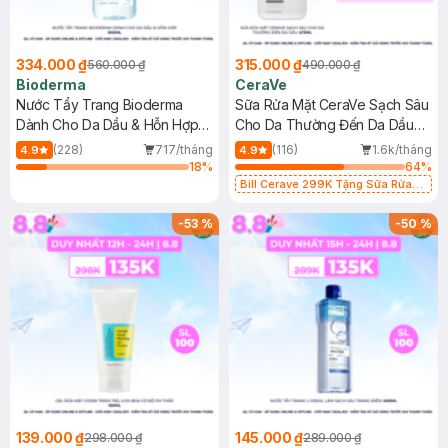
334.000 ₫
315.000 ₫
560.000 ₫
490.000 ₫
Bioderma
CeraVe
Nước Tẩy Trang Bioderma
Sữa Rửa Mặt CeraVe Sạch Sâu
Dành Cho Da Dầu & Hỗn Hợp
Cho Da Thường Đến Da Dầu
500ml
473ml
(228)
717/tháng
(116)
1.6k/tháng
4.9
4.9
18
%
64
%
Bill Cerave 299K Tặng Sữa Rửa
Mặt Cerave 30ml (SL có hạn)
-
53
%
-
50
%
139.000 ₫
145.000 ₫
298.000 ₫
289.000 ₫