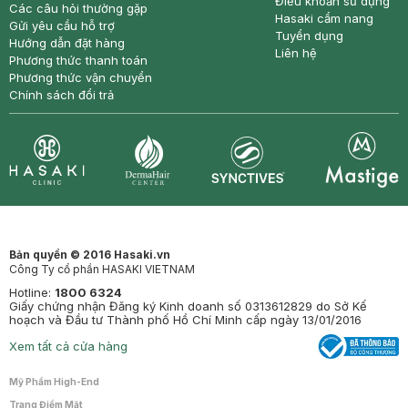
Điều khoản sử dụng
Các câu hỏi thường gặp
Hasaki cẩm nang
Gửi yêu cầu hỗ trợ
Tuyển dụng
Hướng dẫn đặt hàng
Liên hệ
Phương thức thanh toán
Phương thức vận chuyển
Chính sách đổi trả
Synctives
Clinic
Dermahair
Mastige
Bản quyền © 2016 Hasaki.vn
Công Ty cổ phần HASAKI VIETNAM
Hotline:
1800 6324
Giấy chứng nhận Đăng ký Kinh doanh số 0313612829 do Sở Kế
hoạch và Đầu tư Thành phố Hồ Chí Minh cấp ngày 13/01/2016
Xem tất cả cửa hàng
Mỹ Phẩm High-End
Trang Điểm Mặt