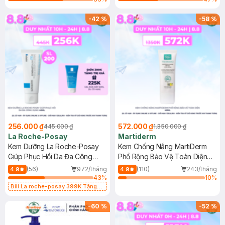
-
42
%
-
58
%
256.000 ₫
572.000 ₫
445.000 ₫
1.350.000 ₫
La Roche-Posay
Martiderm
Kem Dưỡng La Roche-Posay
Kem Chống Nắng MartiDerm
Giúp Phục Hồi Da Đa Công
Phổ Rộng Bảo Vệ Toàn Diện
Dụng 40ml
40ml
(56)
972/tháng
(110)
243/tháng
4.9
4.9
43
%
10
%
Bill La roche-posay 399K Tặng
Gel rửa mặt da dầu nhạy cảm 50ml
(SL có hạn)
-
60
%
-
52
%