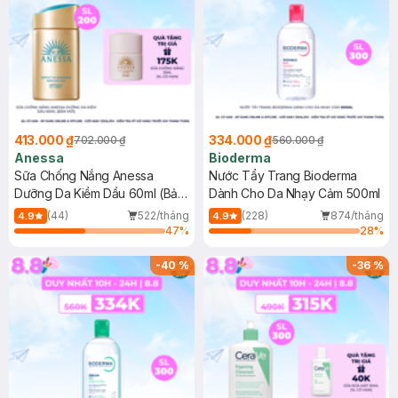
413.000 ₫
334.000 ₫
702.000 ₫
560.000 ₫
Anessa
Bioderma
Sữa Chống Nắng Anessa
Nước Tẩy Trang Bioderma
Dưỡng Da Kiềm Dầu 60ml (Bản
Dành Cho Da Nhạy Cảm 500ml
Mới)
(44)
522/tháng
(228)
874/tháng
4.9
4.9
47
%
28
%
-
40
%
-
36
%