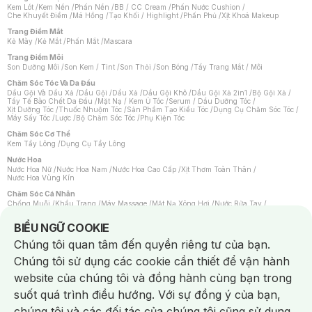
Kem Lót
/
Kem Nền
/
Phấn Nền
/
BB / CC Cream
/
Phấn Nước Cushion
/
Che Khuyết Điểm
/
Má Hồng
/
Tạo Khối / Highlight
/
Phấn Phủ
/
Xịt Khoá Makeup
Trang Điểm Mắt
Kẻ Mày
/
Kẻ Mắt
/
Phấn Mắt
/
Mascara
Trang Điểm Môi
Son Dưỡng Môi
/
Son Kem / Tint
/
Son Thỏi
/
Son Bóng
/
Tẩy Trang Mắt / Môi
Chăm Sóc Tóc Và Da Đầu
Dầu Gội Và Dầu Xả
/
Dầu Gội
/
Dầu Xả
/
Dầu Gội Khô
/
Dầu Gội Xả 2in1
/
Bộ Gội Xả
/
Tẩy Tế Bào Chết Da Đầu
/
Mặt Nạ / Kem Ủ Tóc
/
Serum / Dầu Dưỡng Tóc
/
Xịt Dưỡng Tóc
/
Thuốc Nhuộm Tóc
/
Sản Phẩm Tạo Kiểu Tóc
/
Dụng Cụ Chăm Sóc Tóc
/
Máy Sấy Tóc
/
Lược
/
Bộ Chăm Sóc Tóc
/
Phụ Kiện Tóc
Chăm Sóc Cơ Thể
Kem Tẩy Lông
/
Dụng Cụ Tẩy Lông
Nước Hoa
Nước Hoa Nữ
/
Nước Hoa Nam
/
Nước Hoa Cao Cấp
/
Xịt Thơm Toàn Thân
/
Nước Hoa Vùng Kín
Chăm Sóc Cá Nhân
Chống Muỗi
/
Khẩu Trang
/
Máy Massage
/
Mặt Nạ Xông Hơi
/
Nước Rửa Tay
/
Sản Phẩm Chăm Sóc Khác
/
Bàn Chải Đánh Răng
/
Bàn Chải Điện
/
Hỗ Trợ Trắng Răng
/
Kem Đánh Răng
/
Máy Tăm Nước
/
Nước Súc Miệng
/
Notice about cookies usage
BIỂU NGỮ COOKIE
Tăm / Chỉ Nha Khoa
/
Xịt Thơm Miệng
/
Dung Dịch Vệ Sinh
/
Dưỡng Vùng Kín
/
Khăn Ướt Vệ Sinh Vùng Kín
/
Băng Vệ Sinh
/
Tampon
/
Bọt Cạo Râu
/
Dao Cạo Râu
/
Chúng tôi quan tâm đến quyền riêng tư của bạn.
Máy Cạo Râu
Chúng tôi sử dụng các cookie cần thiết để vận hành
Vấn Đề Về Da
Da Dầu / Lỗ Chân Lông To
/
Da Khô / Mất Nước
/
Da Lão Hóa
/
Da Mụn
/
website của chúng tôi và đồng hành cùng bạn trong
Da Nhạy Cảm / Kích Ứng
/
Da Xỉn Màu
/
Thâm / Nám / Tàn Nhang
/
Quầng Thâm & Bọng Mắt
/
Sẹo
/
Viêm Da Cơ Địa
suốt quá trình điều hướng. Với sự đồng ý của bạn,
Dụng Cụ / Phụ Kiện Chăm Sóc Da
chúng tôi và các đối tác của chúng tôi cũng sử dụng