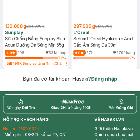
130.000 ₫
297.000 ₫
234.000 ₫
519.000 ₫
Sunplay
L'Oreal
Sữa Chống Nắng Sunplay Skin
Serum L'Oreal Hyaluronic Acid
Aqua Dưỡng Da Sáng Mịn 55g
Cấp Ẩm Sáng Da 30ml
(108)
531/tháng
(27)
279/tháng
4.9
4.9
72
%
2
%
Bill 199K Sunplay tặng Tinh Chất
Chống Nắng 7g trị giá 30K (SL có
hạn)
Bạn đã có tài khoản Hasaki?
Đăng nhập
return
nowfree
price
HỖ TRỢ KHÁCH HÀNG
VỀ HASAKI.VN
Hotline:
1800 6324
Giới thiệu Hasaki.vn
(Miễn phí , 08-22h kể cả T7, CN)
Chính sách bảo mật