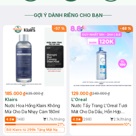
GỢI Ý DÀNH RIÊNG CHO BẠN
-
57
%
-
48
%
185.000 ₫
129.000 ₫
435.000 ₫
249.000 ₫
Klairs
L'Oreal
Nước Hoa Hồng Klairs Không
Nước Tẩy Trang L'Oreal Tươi
Mùi Cho Da Nhạy Cảm 180ml
Mát Cho Da Dầu, Hỗn Hợp
400ml
(148)
1.7k/tháng
(298)
2.1k/tháng
4.8
4.8
21
%
10
%
Bill Klairs từ 299k Tặng Mặt Nạ
Làm Dịu Da & Kiểm Soát Dầu Nhờn