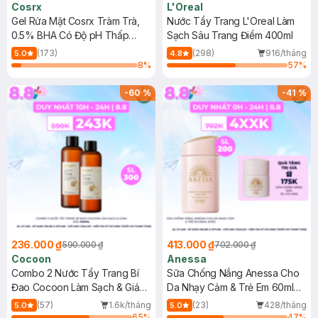
Cosrx
L'Oreal
Gel Rửa Mặt Cosrx Tràm Trà,
Nước Tẩy Trang L'Oreal Làm
0.5% BHA Có Độ pH Thấp
Sạch Sâu Trang Điểm 400ml
150ml
(173)
(298)
916/tháng
5.0
4.8
8
%
57
%
-
60
%
-
41
%
236.000 ₫
413.000 ₫
590.000 ₫
702.000 ₫
Cocoon
Anessa
Combo 2 Nước Tẩy Trang Bí
Sữa Chống Nắng Anessa Cho
Đao Cocoon Làm Sạch & Giảm
Da Nhạy Cảm & Trẻ Em 60ml
Dầu 500ml
(Mới)
(57)
1.6k/tháng
(23)
428/tháng
5.0
5.0
65
%
47
%