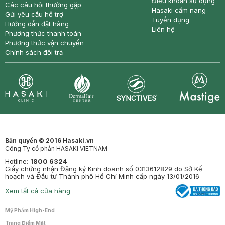
Điều khoản sử dụng
Các câu hỏi thường gặp
Hasaki cẩm nang
Gửi yêu cầu hỗ trợ
Tuyển dụng
Hướng dẫn đặt hàng
Liên hệ
Phương thức thanh toán
Phương thức vận chuyển
Chính sách đổi trả
Synctives
Clinic
Dermahair
Mastige
Bản quyền © 2016 Hasaki.vn
Công Ty cổ phần HASAKI VIETNAM
Hotline:
1800 6324
Giấy chứng nhận Đăng ký Kinh doanh số 0313612829 do Sở Kế
hoạch và Đầu tư Thành phố Hồ Chí Minh cấp ngày 13/01/2016
Xem tất cả cửa hàng
Mỹ Phẩm High-End
Trang Điểm Mặt