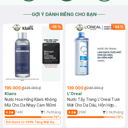
GỢI Ý DÀNH RIÊNG CHO BẠN
-
55
%
-
44
%
195.000 ₫
139.000 ₫
435.000 ₫
249.000 ₫
Klairs
L'Oreal
Nước Hoa Hồng Klairs Không
Nước Tẩy Trang L'Oreal Tươi
Mùi Cho Da Nhạy Cảm 180ml
Mát Cho Da Dầu, Hỗn Hợp
400ml
(148)
1.7k/tháng
(298)
2.0k/tháng
4.8
4.8
76
%
76
%
Bill Klairs từ 299k Tặng Mặt Nạ
Làm Dịu Da & Kiểm Soát Dầu Nhờn