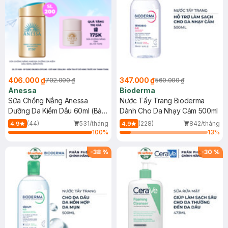
406.000 ₫
347.000 ₫
702.000 ₫
560.000 ₫
Anessa
Bioderma
Sữa Chống Nắng Anessa
Nước Tẩy Trang Bioderma
Dưỡng Da Kiềm Dầu 60ml (Bản
Dành Cho Da Nhạy Cảm 500ml
Mới)
(44)
531/tháng
(228)
842/tháng
4.9
4.9
100
%
13
%
-
38
%
-
30
%