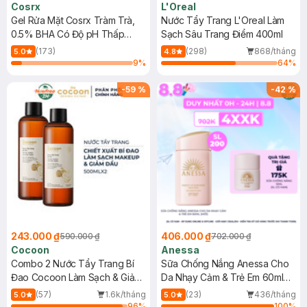
Cosrx
L'Oreal
Gel Rửa Mặt Cosrx Tràm Trà,
Nước Tẩy Trang L'Oreal Làm
0.5% BHA Có Độ pH Thấp
Sạch Sâu Trang Điểm 400ml
150ml
(173)
(298)
868/tháng
5.0
4.8
9
%
64
%
-
59
%
-
42
%
243.000 ₫
406.000 ₫
590.000 ₫
702.000 ₫
Cocoon
Anessa
Combo 2 Nước Tẩy Trang Bí
Sữa Chống Nắng Anessa Cho
Đao Cocoon Làm Sạch & Giảm
Da Nhạy Cảm & Trẻ Em 60ml
Dầu 500ml
(Mới)
(57)
1.6k/tháng
(23)
436/tháng
5.0
5.0
96
%
100
%