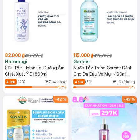
82.000 ₫
115.000 ₫
205.000 ₫
209.000 ₫
Hatomugi
Garnier
Sữa Tắm Hatomugi Dưỡng Ẩm
Nước Tẩy Trang Garnier Dành
Chiết Xuất Ý Dĩ 800ml
Cho Da Dầu Và Mụn 400ml
(Mới)
(123)
714/tháng
(69)
1.0k/tháng
4.9
4.9
52
%
5
%
-
42
%
-
43
%