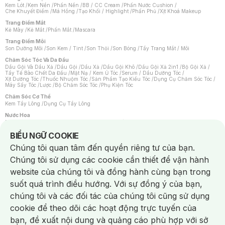
Kem Lót
/
Kem Nền
/
Phấn Nền
/
BB / CC Cream
/
Phấn Nước Cushion
/
Che Khuyết Điểm
/
Má Hồng
/
Tạo Khối / Highlight
/
Phấn Phủ
/
Xịt Khoá Makeup
Trang Điểm Mắt
Kẻ Mày
/
Kẻ Mắt
/
Phấn Mắt
/
Mascara
Trang Điểm Môi
Son Dưỡng Môi
/
Son Kem / Tint
/
Son Thỏi
/
Son Bóng
/
Tẩy Trang Mắt / Môi
Chăm Sóc Tóc Và Da Đầu
Dầu Gội Và Dầu Xả
/
Dầu Gội
/
Dầu Xả
/
Dầu Gội Khô
/
Dầu Gội Xả 2in1
/
Bộ Gội Xả
/
Tẩy Tế Bào Chết Da Đầu
/
Mặt Nạ / Kem Ủ Tóc
/
Serum / Dầu Dưỡng Tóc
/
Xịt Dưỡng Tóc
/
Thuốc Nhuộm Tóc
/
Sản Phẩm Tạo Kiểu Tóc
/
Dụng Cụ Chăm Sóc Tóc
/
Máy Sấy Tóc
/
Lược
/
Bộ Chăm Sóc Tóc
/
Phụ Kiện Tóc
Chăm Sóc Cơ Thể
Kem Tẩy Lông
/
Dụng Cụ Tẩy Lông
Nước Hoa
Nước Hoa Nữ
/
Nước Hoa Nam
/
Nước Hoa Cao Cấp
/
Xịt Thơm Toàn Thân
/
Nước Hoa Vùng Kín
Notice about cookies usage
BIỂU NGỮ COOKIE
Chăm Sóc Cá Nhân
Chúng tôi quan tâm đến quyền riêng tư của bạn.
Chống Muỗi
/
Khẩu Trang
/
Máy Massage
/
Mặt Nạ Xông Hơi
/
Nước Rửa Tay
/
Sản Phẩm Chăm Sóc Khác
/
Bàn Chải Đánh Răng
/
Bàn Chải Điện
/
Chúng tôi sử dụng các cookie cần thiết để vận hành
Hỗ Trợ Trắng Răng
/
Kem Đánh Răng
/
Máy Tăm Nước
/
Nước Súc Miệng
/
Tăm / Chỉ Nha Khoa
/
Xịt Thơm Miệng
/
Dung Dịch Vệ Sinh
/
Dưỡng Vùng Kín
/
website của chúng tôi và đồng hành cùng bạn trong
Khăn Ướt Vệ Sinh Vùng Kín
/
Băng Vệ Sinh
/
Tampon
/
Bọt Cạo Râu
/
Dao Cạo Râu
/
Máy Cạo Râu
suốt quá trình điều hướng. Với sự đồng ý của bạn,
Vấn Đề Về Da
chúng tôi và các đối tác của chúng tôi cũng sử dụng
Da Dầu / Lỗ Chân Lông To
/
Da Khô / Mất Nước
/
Da Lão Hóa
/
Da Mụn
/
Da Nhạy Cảm / Kích Ứng
/
Da Xỉn Màu
/
Thâm / Nám / Tàn Nhang
/
cookie để theo dõi các hoạt động trực tuyến của
Quầng Thâm & Bọng Mắt
/
Sẹo
/
Viêm Da Cơ Địa
bạn, đề xuất nội dung và quảng cáo phù hợp với sở
Dụng Cụ / Phụ Kiện Chăm Sóc Da