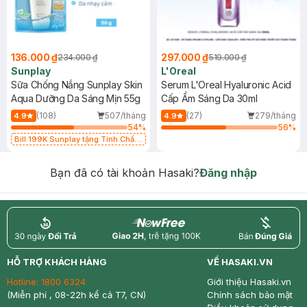
136.000 ₫
297.000 ₫
234.000 ₫
519.000 ₫
Sunplay
L'Oreal
Sữa Chống Nắng Sunplay Skin
Serum L'Oreal Hyaluronic Acid
Aqua Dưỡng Da Sáng Mịn 55g
Cấp Ẩm Sáng Da 30ml
(108)
507/tháng
(27)
279/tháng
4.9
4.9
54
%
56
%
Bill 199K Sunplay tặng Tinh Chất
Chống Nắng 7g trị giá 30K (SL có
hạn)
Bạn đã có tài khoản Hasaki?
Đăng nhập
return
nowfree
price
HỖ TRỢ KHÁCH HÀNG
VỀ HASAKI.VN
Hotline:
1800 6324
Giới thiệu Hasaki.vn
(Miễn phí , 08-22h kể cả T7, CN)
Chính sách bảo mật