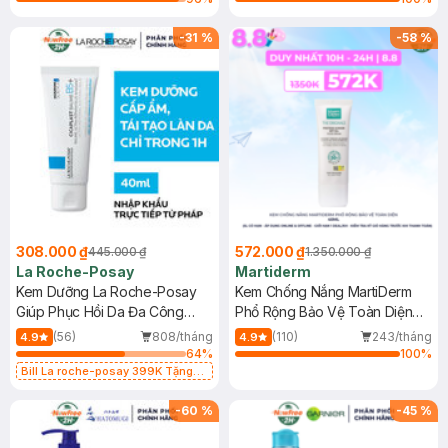
-
31
%
-
58
%
308.000 ₫
572.000 ₫
445.000 ₫
1.350.000 ₫
La Roche-Posay
Martiderm
Kem Dưỡng La Roche-Posay
Kem Chống Nắng MartiDerm
Giúp Phục Hồi Da Đa Công
Phổ Rộng Bảo Vệ Toàn Diện
Dụng 40ml
40ml
(56)
808/tháng
(110)
243/tháng
4.9
4.9
64
%
100
%
Bill La roche-posay 399K Tặng
Gel rửa mặt da dầu nhạy cảm 50ml
(SL có hạn)
-
60
%
-
45
%