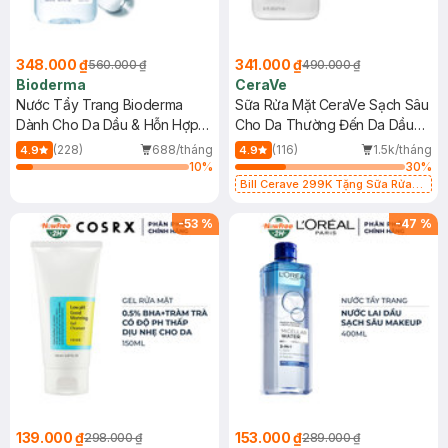
348.000 ₫
341.000 ₫
560.000 ₫
490.000 ₫
Bioderma
CeraVe
Nước Tẩy Trang Bioderma
Sữa Rửa Mặt CeraVe Sạch Sâu
Dành Cho Da Dầu & Hỗn Hợp
Cho Da Thường Đến Da Dầu
500ml
473ml
(228)
688/tháng
(116)
1.5k/tháng
4.9
4.9
10
%
30
%
Bill Cerave 299K Tặng Sữa Rửa
Mặt Cerave 30ml (SL có hạn)
-
53
%
-
47
%
139.000 ₫
153.000 ₫
298.000 ₫
289.000 ₫