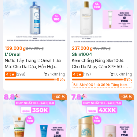
129.000 ₫
237.000 ₫
249.000 ₫
495.000 ₫
L'Oreal
Skin1004
Nước Tẩy Trang L'Oreal Tươi
Kem Chống Nắng Skin1004
Mát Cho Da Dầu, Hỗn Hợp
Cho Da Nhạy Cảm SPF 50+
400ml
50ml
(298)
2.1k/tháng
(119)
1.0k/tháng
4.8
4.8
95
%
98
%
Bill Skin1004 từ 399k Tặng Kem
Chống Nắng Cho Da Nhạy Cảm
SPF 50+ 20ml (SL Có Hạn)
-
40
%
-
36
%