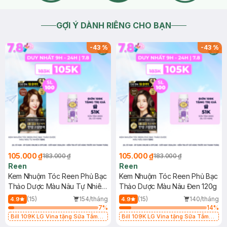
GỢI Ý DÀNH RIÊNG CHO BẠN
-
43
%
-
43
%
105.000 ₫
105.000 ₫
183.000 ₫
183.000 ₫
Reen
Reen
Kem Nhuộm Tóc Reen Phủ Bạc
Kem Nhuộm Tóc Reen Phủ Bạc
Thảo Dược Màu Nâu Tự Nhiên
Thảo Dược Màu Nâu Đen 120g
120g
(15)
154/tháng
(15)
140/tháng
4.9
4.9
7
%
14
%
Bill 109K LG Vina tặng Sữa Tắm
Bill 109K LG Vina tặng Sữa Tắm
Hương Hoa Nhài 200g trị giá 29K
Hương Hoa Nhài 200g trị giá 29K