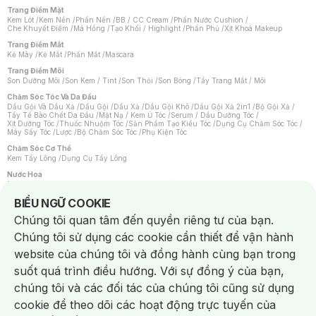
Trang Điểm Mặt
Kem Lót
/
Kem Nền
/
Phấn Nền
/
BB / CC Cream
/
Phấn Nước Cushion
/
Che Khuyết Điểm
/
Má Hồng
/
Tạo Khối / Highlight
/
Phấn Phủ
/
Xịt Khoá Makeup
Trang Điểm Mắt
Kẻ Mày
/
Kẻ Mắt
/
Phấn Mắt
/
Mascara
Trang Điểm Môi
Son Dưỡng Môi
/
Son Kem / Tint
/
Son Thỏi
/
Son Bóng
/
Tẩy Trang Mắt / Môi
Chăm Sóc Tóc Và Da Đầu
Dầu Gội Và Dầu Xả
/
Dầu Gội
/
Dầu Xả
/
Dầu Gội Khô
/
Dầu Gội Xả 2in1
/
Bộ Gội Xả
/
Tẩy Tế Bào Chết Da Đầu
/
Mặt Nạ / Kem Ủ Tóc
/
Serum / Dầu Dưỡng Tóc
/
Xịt Dưỡng Tóc
/
Thuốc Nhuộm Tóc
/
Sản Phẩm Tạo Kiểu Tóc
/
Dụng Cụ Chăm Sóc Tóc
/
Máy Sấy Tóc
/
Lược
/
Bộ Chăm Sóc Tóc
/
Phụ Kiện Tóc
Chăm Sóc Cơ Thể
Kem Tẩy Lông
/
Dụng Cụ Tẩy Lông
Nước Hoa
Nước Hoa Nữ
/
Nước Hoa Nam
/
Nước Hoa Cao Cấp
/
Xịt Thơm Toàn Thân
/
Nước Hoa Vùng Kín
Notice about cookies usage
BIỂU NGỮ COOKIE
Chăm Sóc Cá Nhân
Chúng tôi quan tâm đến quyền riêng tư của bạn.
Chống Muỗi
/
Khẩu Trang
/
Máy Massage
/
Mặt Nạ Xông Hơi
/
Nước Rửa Tay
/
Sản Phẩm Chăm Sóc Khác
/
Bàn Chải Đánh Răng
/
Bàn Chải Điện
/
Chúng tôi sử dụng các cookie cần thiết để vận hành
Hỗ Trợ Trắng Răng
/
Kem Đánh Răng
/
Máy Tăm Nước
/
Nước Súc Miệng
/
Tăm / Chỉ Nha Khoa
/
Xịt Thơm Miệng
/
Dung Dịch Vệ Sinh
/
Dưỡng Vùng Kín
/
website của chúng tôi và đồng hành cùng bạn trong
Khăn Ướt Vệ Sinh Vùng Kín
/
Băng Vệ Sinh
/
Tampon
/
Bọt Cạo Râu
/
Dao Cạo Râu
/
Máy Cạo Râu
suốt quá trình điều hướng. Với sự đồng ý của bạn,
Vấn Đề Về Da
chúng tôi và các đối tác của chúng tôi cũng sử dụng
Da Dầu / Lỗ Chân Lông To
/
Da Khô / Mất Nước
/
Da Lão Hóa
/
Da Mụn
/
Da Nhạy Cảm / Kích Ứng
/
Da Xỉn Màu
/
Thâm / Nám / Tàn Nhang
/
cookie để theo dõi các hoạt động trực tuyến của
Quầng Thâm & Bọng Mắt
/
Sẹo
/
Viêm Da Cơ Địa