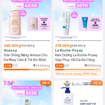
449.000 ₫
278.000 ₫
702.000 ₫
445.000 ₫
Anessa
La Roche-Posay
Sữa Chống Nắng Anessa Cho
Kem Dưỡng La Roche-Posay
Da Nhạy Cảm & Trẻ Em 60ml
Giúp Phục Hồi Da Đa Công
(Mới)
Dụng 40ml
(23)
394/tháng
(56)
895/tháng
5.0
4.9
64
%
21
%
Bill La roche-posay 399K Tặng
Gel rửa mặt da dầu nhạy cảm 50ml
(SL có hạn)
-
59
%
-
60
%