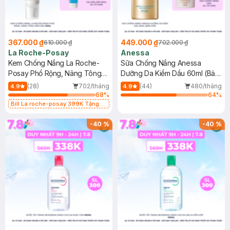
367.000 ₫
449.000 ₫
610.000 ₫
702.000 ₫
La Roche-Posay
Anessa
Kem Chống Nắng La Roche-
Sữa Chống Nắng Anessa
Posay Phổ Rộng, Nâng Tông
Dưỡng Da Kiềm Dầu 60ml (Bản
Kiềm Dầu 50ml
Mới)
(28)
702/tháng
(44)
480/tháng
4.9
4.9
68
%
64
%
Bill La roche-posay 399K Tặng
Gel rửa mặt da dầu nhạy cảm 50ml
(SL có hạn)
-
40
%
-
40
%