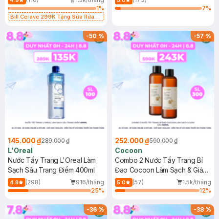
4.9
5.0
1
%
7
%
Bill Cerave 299K Tặng Sữa Rửa
Mặt Cerave 30ml (SL có hạn)
-
50
%
-
57
%
145.000 ₫
252.000 ₫
289.000 ₫
590.000 ₫
L'Oreal
Cocoon
Nước Tẩy Trang L'Oreal Làm
Combo 2 Nước Tẩy Trang Bí
Sạch Sâu Trang Điểm 400ml
Đao Cocoon Làm Sạch & Giảm
Dầu 500ml
(298)
916/tháng
(57)
1.5k/tháng
4.8
5.0
25
%
12
%
-
36
%
-
38
%