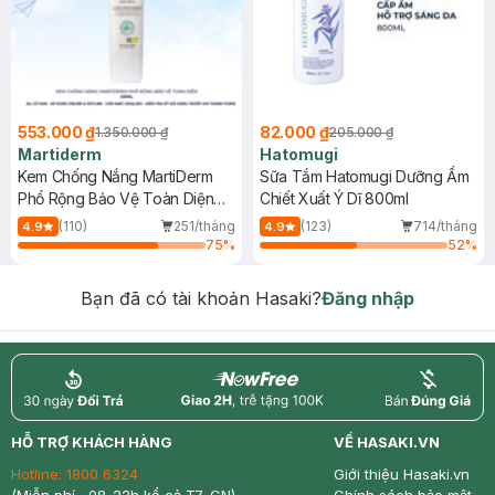
553.000 ₫
82.000 ₫
1.350.000 ₫
205.000 ₫
Martiderm
Hatomugi
Kem Chống Nắng MartiDerm
Sữa Tắm Hatomugi Dưỡng Ẩm
Phổ Rộng Bảo Vệ Toàn Diện
Chiết Xuất Ý Dĩ 800ml
40ml
(110)
251/tháng
(123)
714/tháng
4.9
4.9
75
%
52
%
Bạn đã có tài khoản Hasaki?
Đăng nhập
return
nowfree
price
HỖ TRỢ KHÁCH HÀNG
VỀ HASAKI.VN
Hotline:
1800 6324
Giới thiệu Hasaki.vn