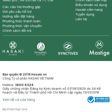
(Miễn phí , 08-22h kể cả T7, CN)
Chính sách bảo mật
Điều khoản sử dụng
Các câu hỏi thường gặp
Hasaki cẩm nang
Gửi yêu cầu hỗ trợ
Tuyển dụng
Hướng dẫn đặt hàng
Liên hệ
Phương thức thanh toán
Phương thức vận chuyển
Chính sách đổi trả
Synctives
Clinic
Dermahair
Mastige
Bản quyền © 2016 Hasaki.vn
Công Ty cổ phần HASAKI VIETNAM
Hotline:
1800 6324
Giấy chứng nhận Đăng ký Kinh doanh số 0313612829 do Sở Kế
hoạch và Đầu tư Thành phố Hồ Chí Minh cấp ngày 13/01/2016
Xem tất cả cửa hàng
Mỹ Phẩm High-End