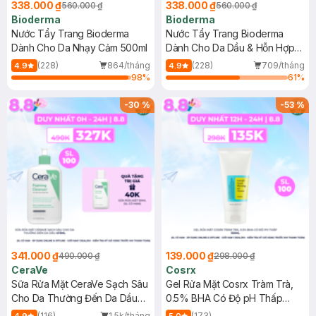
338.000 ₫
338.000 ₫
560.000 ₫
560.000 ₫
Bioderma
Bioderma
Nước Tẩy Trang Bioderma
Nước Tẩy Trang Bioderma
Dành Cho Da Nhạy Cảm 500ml
Dành Cho Da Dầu & Hỗn Hợp
500ml
(228)
864/tháng
(228)
709/tháng
4.9
4.9
98
%
61
%
-
30
%
-
53
%
341.000 ₫
139.000 ₫
490.000 ₫
298.000 ₫
CeraVe
Cosrx
Sữa Rửa Mặt CeraVe Sạch Sâu
Gel Rửa Mặt Cosrx Tràm Trà,
Cho Da Thường Đến Da Dầu
0.5% BHA Có Độ pH Thấp
473ml
150ml
(116)
1.5k/tháng
(173)