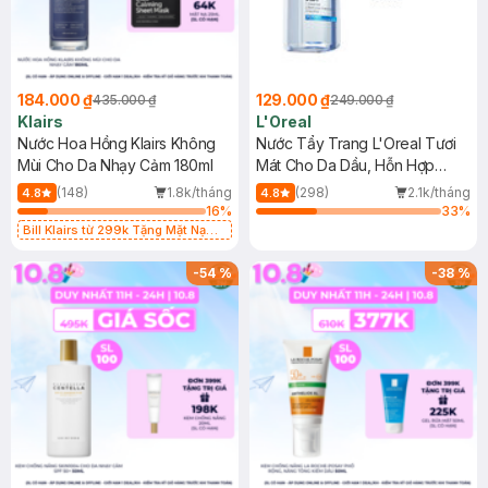
184.000 ₫
129.000 ₫
435.000 ₫
249.000 ₫
Klairs
L'Oreal
Nước Hoa Hồng Klairs Không
Nước Tẩy Trang L'Oreal Tươi
Mùi Cho Da Nhạy Cảm 180ml
Mát Cho Da Dầu, Hỗn Hợp
400ml
(148)
1.8k/tháng
(298)
2.1k/tháng
4.8
4.8
16
%
33
%
Bill Klairs từ 299k Tặng Mặt Nạ
Làm Dịu Da & Kiểm Soát Dầu Nhờn
25ml (SL Có Hạn)
-
54
%
-
38
%