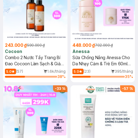
243.000 ₫
448.000 ₫
590.000 ₫
702.000 ₫
Cocoon
Anessa
Combo 2 Nước Tẩy Trang Bí
Sữa Chống Nắng Anessa Cho
Đao Cocoon Làm Sạch & Giảm
Da Nhạy Cảm & Trẻ Em 60ml
Dầu 500ml
(Mới)
(57)
1.6k/tháng
(23)
395/tháng
5.0
5.0
38
%
35
%
-
33
%
-
57
%