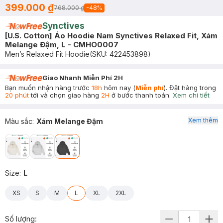
399.000 ₫
768.000 ₫
-
48
%
Synctives
[U.S. Cotton] Áo Hoodie Nam Synctives Relaxed Fit, Xám
Melange Đậm, L - CMHO0007
Men’s Relaxed Fit Hoodie
(SKU:
422453898
)
Giao Nhanh Miễn Phí 2H
Bạn muốn nhận hàng trước
18h
hôm nay (
Miễn phí
). Đặt hàng trong
20 phút
tới và chọn giao hàng
2H
ở bước thanh toán.
Xem chi tiết
Xem thêm
Màu sắc
:
Xám Melange Đậm
Size
:
L
XS
S
M
L
XL
2XL
Số lượng: