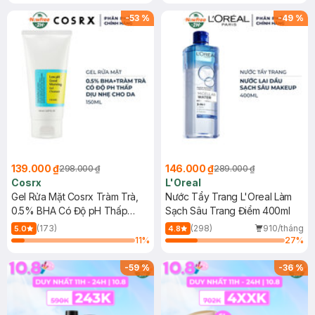
Tẩy Trang Hộp 50 Miếng (SL có
Mặt Cerave 30ml (SL có hạn)
hạn)
-
53
%
-
49
%
139.000 ₫
146.000 ₫
298.000 ₫
289.000 ₫
Cosrx
L'Oreal
Gel Rửa Mặt Cosrx Tràm Trà,
Nước Tẩy Trang L'Oreal Làm
0.5% BHA Có Độ pH Thấp
Sạch Sâu Trang Điểm 400ml
150ml
(173)
(298)
910/tháng
5.0
4.8
11
%
27
%
-
59
%
-
36
%