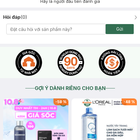
Hãy là người đầu tiên đánh giá
Hỏi đáp
(
0
)
Gửi
GỢI Ý DÀNH RIÊNG CHO BẠN
-
58
%
-
48
%