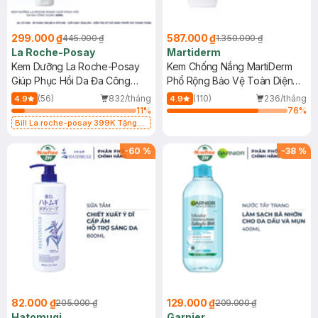
299.000 ₫
587.000 ₫
445.000 ₫
1.350.000 ₫
La Roche-Posay
Martiderm
Kem Dưỡng La Roche-Posay
Kem Chống Nắng MartiDerm
Giúp Phục Hồi Da Đa Công
Phổ Rộng Bảo Vệ Toàn Diện
Dụng 40ml
40ml
(56)
832/tháng
(110)
236/tháng
4.9
4.9
11
%
76
%
Bill La roche-posay 399K Tặng
Gel rửa mặt da dầu nhạy cảm 50ml
(SL có hạn)
-
60
%
-
38
%
82.000 ₫
129.000 ₫
205.000 ₫
209.000 ₫
Hatomugi
Garnier