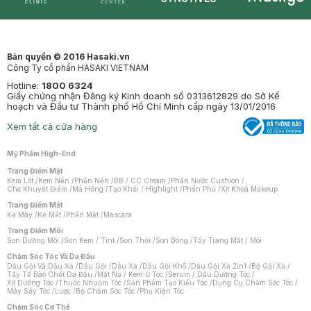
Synctives
Clinic
Dermahair
Mastige
Bản quyền © 2016 Hasaki.vn
Công Ty cổ phần HASAKI VIETNAM
Hotline:
1800 6324
Giấy chứng nhận Đăng ký Kinh doanh số 0313612829 do Sở Kế
hoạch và Đầu tư Thành phố Hồ Chí Minh cấp ngày 13/01/2016
Xem tất cả cửa hàng
Mỹ Phẩm High-End
Trang Điểm Mặt
Kem Lót
/
Kem Nền
/
Phấn Nền
/
BB / CC Cream
/
Phấn Nước Cushion
/
Che Khuyết Điểm
/
Má Hồng
/
Tạo Khối / Highlight
/
Phấn Phủ
/
Xịt Khoá Makeup
Trang Điểm Mắt
Kẻ Mày
/
Kẻ Mắt
/
Phấn Mắt
/
Mascara
Trang Điểm Môi
Son Dưỡng Môi
/
Son Kem / Tint
/
Son Thỏi
/
Son Bóng
/
Tẩy Trang Mắt / Môi
Chăm Sóc Tóc Và Da Đầu
Dầu Gội Và Dầu Xả
/
Dầu Gội
/
Dầu Xả
/
Dầu Gội Khô
/
Dầu Gội Xả 2in1
/
Bộ Gội Xả
/
Tẩy Tế Bào Chết Da Đầu
/
Mặt Nạ / Kem Ủ Tóc
/
Serum / Dầu Dưỡng Tóc
/
Xịt Dưỡng Tóc
/
Thuốc Nhuộm Tóc
/
Sản Phẩm Tạo Kiểu Tóc
/
Dụng Cụ Chăm Sóc Tóc
/
Máy Sấy Tóc
/
Lược
/
Bộ Chăm Sóc Tóc
/
Phụ Kiện Tóc
Chăm Sóc Cơ Thể