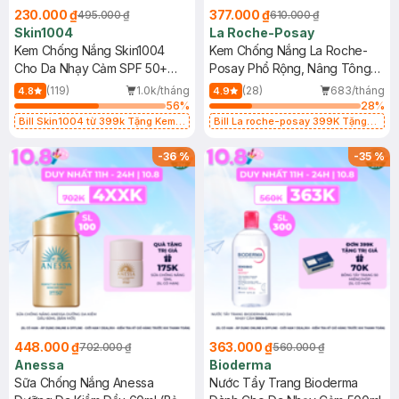
230.000 ₫
377.000 ₫
495.000 ₫
610.000 ₫
Skin1004
La Roche-Posay
Kem Chống Nắng Skin1004
Kem Chống Nắng La Roche-
Cho Da Nhạy Cảm SPF 50+
Posay Phổ Rộng, Nâng Tông
50ml
Kiềm Dầu 50ml
(119)
1.0k/tháng
(28)
683/tháng
4.8
4.9
56
%
28
%
Bill Skin1004 từ 399k Tặng Kem
Bill La roche-posay 399K Tặng
Chống Nắng Cho Da Nhạy Cảm
Gel rửa mặt da dầu nhạy cảm 50ml
SPF 50+ 20ml (SL Có Hạn)
(SL có hạn)
-
36
%
-
35
%
448.000 ₫
363.000 ₫
702.000 ₫
560.000 ₫
Anessa
Bioderma
Sữa Chống Nắng Anessa
Nước Tẩy Trang Bioderma