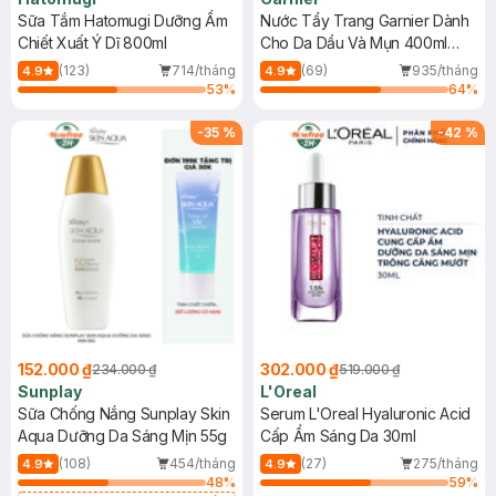
Sữa Tắm Hatomugi Dưỡng Ẩm
Nước Tẩy Trang Garnier Dành
Chiết Xuất Ý Dĩ 800ml
Cho Da Dầu Và Mụn 400ml
(Mới)
(123)
714/tháng
(69)
935/tháng
4.9
4.9
53
%
64
%
-
35
%
-
42
%
152.000 ₫
302.000 ₫
234.000 ₫
519.000 ₫
Sunplay
L'Oreal
Sữa Chống Nắng Sunplay Skin
Serum L'Oreal Hyaluronic Acid
Aqua Dưỡng Da Sáng Mịn 55g
Cấp Ẩm Sáng Da 30ml
(108)
454/tháng
(27)
275/tháng
4.9
4.9
48
%
59
%