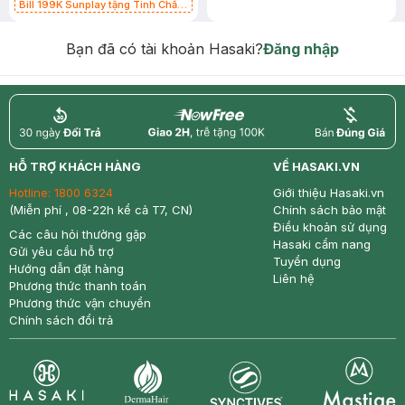
Bill 199K Sunplay tặng Tinh Chất
Chống Nắng 7g trị giá 30K (SL có
hạn)
Bạn đã có tài khoản Hasaki?
Đăng nhập
return
nowfree
price
HỖ TRỢ KHÁCH HÀNG
VỀ HASAKI.VN
Hotline:
1800 6324
Giới thiệu Hasaki.vn
(Miễn phí , 08-22h kể cả T7, CN)
Chính sách bảo mật
Điều khoản sử dụng
Các câu hỏi thường gặp
Hasaki cẩm nang
Gửi yêu cầu hỗ trợ
Tuyển dụng
Hướng dẫn đặt hàng
Liên hệ
Phương thức thanh toán
Phương thức vận chuyển
Chính sách đổi trả