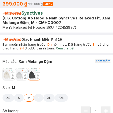
399.000 ₫
768.000 ₫
-
48
%
Synctives
[U.S. Cotton] Áo Hoodie Nam Synctives Relaxed Fit, Xám
Melange Đậm, M - CMHO0007
Men’s Relaxed Fit Hoodie
(SKU:
422453897
)
Giao Nhanh Miễn Phí 2H
Bạn muốn nhận hàng trước
10h
hôm nay. Đặt hàng trước
8h
và chọn
giao hàng
2H
ở bước thanh toán.
Xem chi tiết
Xem thêm
Màu sắc
:
Xám Melange Đậm
Size
:
M
XS
S
M
L
XL
2XL
Số lượng: