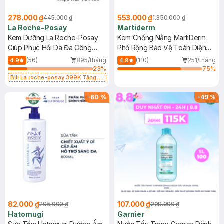
278.000 ₫
553.000 ₫
445.000 ₫
1.350.000 ₫
La Roche-Posay
Martiderm
Kem Dưỡng La Roche-Posay
Kem Chống Nắng MartiDerm
Giúp Phục Hồi Da Đa Công
Phổ Rộng Bảo Vệ Toàn Diện
Dụng 40ml
40ml
(56)
895/tháng
(110)
251/tháng
4.9
4.9
23
%
75
%
Bill La roche-posay 399K Tặng
Gel rửa mặt da dầu nhạy cảm 50ml
(SL có hạn)
-
60
%
-
49
%
82.000 ₫
107.000 ₫
205.000 ₫
209.000 ₫
Hatomugi
Garnier