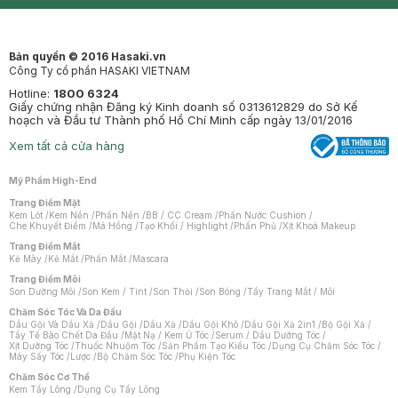
Mastige
Bản quyền © 2016 Hasaki.vn
Công Ty cổ phần HASAKI VIETNAM
Hotline:
1800 6324
Giấy chứng nhận Đăng ký Kinh doanh số 0313612829 do Sở Kế
hoạch và Đầu tư Thành phố Hồ Chí Minh cấp ngày 13/01/2016
Xem tất cả cửa hàng
Mỹ Phẩm High-End
Trang Điểm Mặt
Kem Lót
/
Kem Nền
/
Phấn Nền
/
BB / CC Cream
/
Phấn Nước Cushion
/
Che Khuyết Điểm
/
Má Hồng
/
Tạo Khối / Highlight
/
Phấn Phủ
/
Xịt Khoá Makeup
Trang Điểm Mắt
Kẻ Mày
/
Kẻ Mắt
/
Phấn Mắt
/
Mascara
Trang Điểm Môi
Son Dưỡng Môi
/
Son Kem / Tint
/
Son Thỏi
/
Son Bóng
/
Tẩy Trang Mắt / Môi
Chăm Sóc Tóc Và Da Đầu
Dầu Gội Và Dầu Xả
/
Dầu Gội
/
Dầu Xả
/
Dầu Gội Khô
/
Dầu Gội Xả 2in1
/
Bộ Gội Xả
/
Tẩy Tế Bào Chết Da Đầu
/
Mặt Nạ / Kem Ủ Tóc
/
Serum / Dầu Dưỡng Tóc
/
Xịt Dưỡng Tóc
/
Thuốc Nhuộm Tóc
/
Sản Phẩm Tạo Kiểu Tóc
/
Dụng Cụ Chăm Sóc Tóc
/
Máy Sấy Tóc
/
Lược
/
Bộ Chăm Sóc Tóc
/
Phụ Kiện Tóc
Chăm Sóc Cơ Thể
Kem Tẩy Lông
/
Dụng Cụ Tẩy Lông