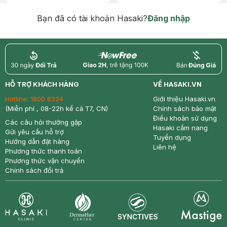
Chống Nắng 7g trị giá 30K (SL có
hạn)
Bạn đã có tài khoản Hasaki?
Đăng nhập
return
nowfree
price
HỖ TRỢ KHÁCH HÀNG
VỀ HASAKI.VN
Hotline:
1800 6324
Giới thiệu Hasaki.vn
(Miễn phí , 08-22h kể cả T7, CN)
Chính sách bảo mật
Điều khoản sử dụng
Các câu hỏi thường gặp
Hasaki cẩm nang
Gửi yêu cầu hỗ trợ
Tuyển dụng
Hướng dẫn đặt hàng
Liên hệ
Phương thức thanh toán
Phương thức vận chuyển
Chính sách đổi trả
Synctives
Clinic
Dermahair