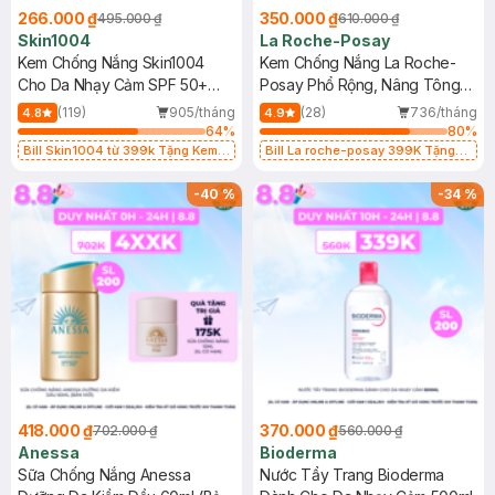
266.000 ₫
350.000 ₫
495.000 ₫
610.000 ₫
Skin1004
La Roche-Posay
Kem Chống Nắng Skin1004
Kem Chống Nắng La Roche-
Cho Da Nhạy Cảm SPF 50+
Posay Phổ Rộng, Nâng Tông
50ml
Kiềm Dầu 50ml
(119)
905/tháng
(28)
736/tháng
4.8
4.9
64
%
80
%
Bill Skin1004 từ 399k Tặng Kem
Bill La roche-posay 399K Tặng
Chống Nắng Cho Da Nhạy Cảm
Gel rửa mặt da dầu nhạy cảm 50ml
SPF 50+ 20ml (SL Có Hạn)
(SL có hạn)
-
40
%
-
34
%
418.000 ₫
370.000 ₫
702.000 ₫
560.000 ₫
Anessa
Bioderma
Sữa Chống Nắng Anessa
Nước Tẩy Trang Bioderma