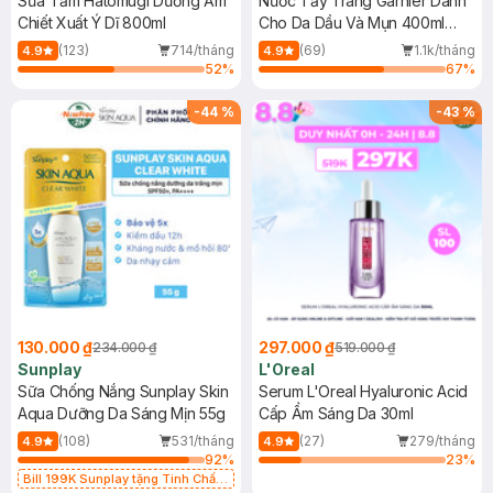
Sữa Tắm Hatomugi Dưỡng Ẩm
Nước Tẩy Trang Garnier Dành
Chiết Xuất Ý Dĩ 800ml
Cho Da Dầu Và Mụn 400ml
(Mới)
(123)
714/tháng
(69)
1.1k/tháng
4.9
4.9
52
%
67
%
-
44
%
-
43
%
130.000 ₫
297.000 ₫
234.000 ₫
519.000 ₫
Sunplay
L'Oreal
Sữa Chống Nắng Sunplay Skin
Serum L'Oreal Hyaluronic Acid
Aqua Dưỡng Da Sáng Mịn 55g
Cấp Ẩm Sáng Da 30ml
(108)
531/tháng
(27)
279/tháng
4.9
4.9
92
%
23
%
Bill 199K Sunplay tặng Tinh Chất