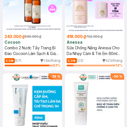
243.000 ₫
418.000 ₫
590.000 ₫
702.000 ₫
Cocoon
Anessa
Combo 2 Nước Tẩy Trang Bí
Sữa Chống Nắng Anessa Cho
Đao Cocoon Làm Sạch & Giảm
Da Nhạy Cảm & Trẻ Em 60ml
Dầu 500ml
(Mới)
(57)
1.6k/tháng
(23)
423/tháng
5.0
5.0
93
%
14
%
-
38
%
-
59
%