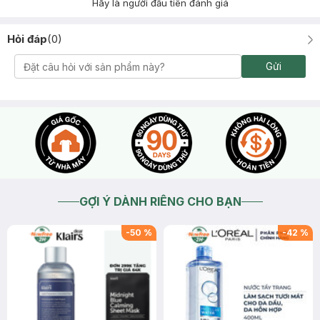
Hãy là người đầu tiên đánh giá
Hỏi đáp
(
0
)
Gửi
GỢI Ý DÀNH RIÊNG CHO BẠN
-
50
%
-
42
%