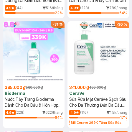
Dưỡng Da Kiềm Dầu 60ml (Bản
Dành Cho Da Nhạy Cảm 500ml
Mới)
(44)
516/tháng
(228)
789/tháng
4.9
4.9
22
%
64
%
-
31
%
-
30
%
385.000 ₫
341.000 ₫
560.000 ₫
490.000 ₫
Bioderma
CeraVe
Nước Tẩy Trang Bioderma
Sữa Rửa Mặt CeraVe Sạch Sâu
Dành Cho Da Dầu & Hỗn Hợp
Cho Da Thường Đến Da Dầu
500ml
473ml
(228)
622/tháng
(116)
1.5k/tháng
4.9
4.9
64
%
17
%
Bill Cerave 299K Tặng Sữa Rửa
Mặt Cerave 30ml (SL có hạn)