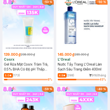
-
53
%
-
50
%
139.000 ₫
145.000 ₫
298.000 ₫
289.000 ₫
Cosrx
L'Oreal
Gel Rửa Mặt Cosrx Tràm Trà,
Nước Tẩy Trang L'Oreal Làm
0.5% BHA Có Độ pH Thấp
Sạch Sâu Trang Điểm 400ml
150ml
(173)
(298)
916/tháng
5.0
4.8
8
%
45
%
-
59
%
-
40
%