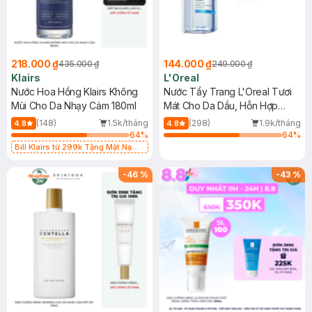
218.000 ₫
144.000 ₫
435.000 ₫
249.000 ₫
Klairs
L'Oreal
Nước Hoa Hồng Klairs Không
Nước Tẩy Trang L'Oreal Tươi
Mùi Cho Da Nhạy Cảm 180ml
Mát Cho Da Dầu, Hỗn Hợp
400ml
(148)
1.5k/tháng
(298)
1.9k/tháng
4.8
4.8
64
%
64
%
Bill Klairs từ 299k Tặng Mặt Nạ
Làm Dịu Da & Kiểm Soát Dầu Nhờn
25ml (SL Có Hạn)
-
46
%
-
43
%