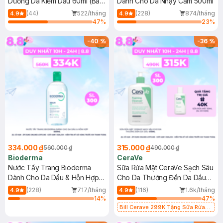
Dưỡng Da Kiềm Dầu 60ml (Bản
Dành Cho Da Nhạy Cảm 500ml
Mới)
(44)
522/tháng
(228)
874/tháng
4.9
4.9
47
%
23
%
-
40
%
-
36
%
334.000 ₫
315.000 ₫
560.000 ₫
490.000 ₫
Bioderma
CeraVe
Nước Tẩy Trang Bioderma
Sữa Rửa Mặt CeraVe Sạch Sâu
Dành Cho Da Dầu & Hỗn Hợp
Cho Da Thường Đến Da Dầu
500ml
473ml
(228)
717/tháng
(116)
1.6k/tháng
4.9
4.9
14
%
47
%
Bill Cerave 299K Tặng Sữa Rửa
Mặt Cerave 30ml (SL có hạn)