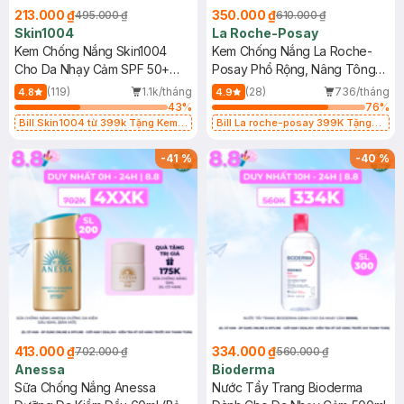
213.000 ₫
350.000 ₫
495.000 ₫
610.000 ₫
Skin1004
La Roche-Posay
Kem Chống Nắng Skin1004
Kem Chống Nắng La Roche-
Cho Da Nhạy Cảm SPF 50+
Posay Phổ Rộng, Nâng Tông
50ml
Kiềm Dầu 50ml
(119)
1.1k/tháng
(28)
736/tháng
4.8
4.9
43
%
76
%
Bill Skin1004 từ 399k Tặng Kem
Bill La roche-posay 399K Tặng
Chống Nắng Cho Da Nhạy Cảm
Gel rửa mặt da dầu nhạy cảm 50ml
SPF 50+ 20ml (SL Có Hạn)
(SL có hạn)
-
41
%
-
40
%
413.000 ₫
334.000 ₫
702.000 ₫
560.000 ₫
Anessa
Bioderma
Sữa Chống Nắng Anessa
Nước Tẩy Trang Bioderma