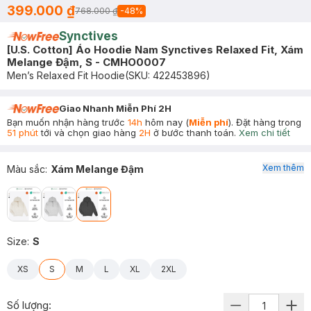
399.000 ₫
768.000 ₫
-
48
%
Synctives
[U.S. Cotton] Áo Hoodie Nam Synctives Relaxed Fit, Xám
Melange Đậm, S - CMHO0007
Men’s Relaxed Fit Hoodie
(SKU:
422453896
)
Giao Nhanh Miễn Phí 2H
Bạn muốn nhận hàng trước
14h
hôm nay (
Miễn phí
). Đặt hàng trong
51 phút
tới và chọn giao hàng
2H
ở bước thanh toán.
Xem chi tiết
Xem thêm
Màu sắc
:
Xám Melange Đậm
Size
:
S
XS
S
M
L
XL
2XL
Số lượng: