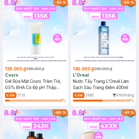
-
53
%
-
50
%
139.000 ₫
145.000 ₫
298.000 ₫
289.000 ₫
Cosrx
L'Oreal
Gel Rửa Mặt Cosrx Tràm Trà,
Nước Tẩy Trang L'Oreal Làm
0.5% BHA Có Độ pH Thấp
Sạch Sâu Trang Điểm 400ml
150ml
(173)
(298)
916/tháng
5.0
4.8
8
%
56
%
-
60
%
-
41
%