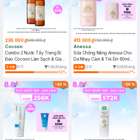
236.000 ₫
413.000 ₫
590.000 ₫
702.000 ₫
Cocoon
Anessa
Combo 2 Nước Tẩy Trang Bí
Sữa Chống Nắng Anessa Cho
Đao Cocoon Làm Sạch & Giảm
Da Nhạy Cảm & Trẻ Em 60ml
Dầu 500ml
(Mới)
(57)
1.6k/tháng
(23)
428/tháng
5.0
5.0
55
%
47
%
-
42
%
-
58
%