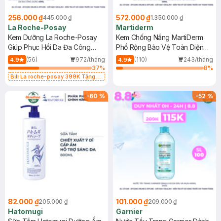
256.000 ₫
572.000 ₫
445.000 ₫
1.350.000 ₫
La Roche-Posay
Martiderm
Kem Dưỡng La Roche-Posay
Kem Chống Nắng MartiDerm
Giúp Phục Hồi Da Đa Công
Phổ Rộng Bảo Vệ Toàn Diện
Dụng 40ml
40ml
(56)
972/tháng
(110)
243/tháng
4.9
4.9
37
%
8
%
Bill La roche-posay 399K Tặng
Gel rửa mặt da dầu nhạy cảm 50ml
(SL có hạn)
-
60
%
-
52
%
82.000 ₫
101.000 ₫
205.000 ₫
209.000 ₫
Hatomugi
Garnier