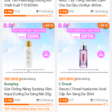
Sữa Tắm Hatomugi Dưỡng Ẩm
Nước Tẩy Trang Garnier Dành
Chiết Xuất Ý Dĩ 800ml
Cho Da Dầu Và Mụn 400ml
(Mới)
(123)
714/tháng
(69)
1.2k/tháng
4.9
4.9
52
%
6
%
-
44
%
-
43
%
130.000 ₫
297.000 ₫
234.000 ₫
519.000 ₫
Sunplay
L'Oreal
Sữa Chống Nắng Sunplay Skin
Serum L'Oreal Hyaluronic Acid
Aqua Dưỡng Da Sáng Mịn 55g
Cấp Ẩm Sáng Da 30ml
(108)
531/tháng
(27)
279/tháng
4.9
4.9
59
%
2
%
Bill 199K Sunplay tặng Tinh Chất