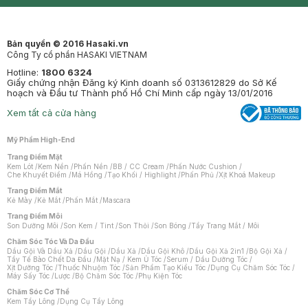
Mastige
Bản quyền © 2016 Hasaki.vn
Công Ty cổ phần HASAKI VIETNAM
Hotline:
1800 6324
Giấy chứng nhận Đăng ký Kinh doanh số 0313612829 do Sở Kế
hoạch và Đầu tư Thành phố Hồ Chí Minh cấp ngày 13/01/2016
Xem tất cả cửa hàng
Mỹ Phẩm High-End
Trang Điểm Mặt
Kem Lót
/
Kem Nền
/
Phấn Nền
/
BB / CC Cream
/
Phấn Nước Cushion
/
Che Khuyết Điểm
/
Má Hồng
/
Tạo Khối / Highlight
/
Phấn Phủ
/
Xịt Khoá Makeup
Trang Điểm Mắt
Kẻ Mày
/
Kẻ Mắt
/
Phấn Mắt
/
Mascara
Trang Điểm Môi
Son Dưỡng Môi
/
Son Kem / Tint
/
Son Thỏi
/
Son Bóng
/
Tẩy Trang Mắt / Môi
Chăm Sóc Tóc Và Da Đầu
Dầu Gội Và Dầu Xả
/
Dầu Gội
/
Dầu Xả
/
Dầu Gội Khô
/
Dầu Gội Xả 2in1
/
Bộ Gội Xả
/
Tẩy Tế Bào Chết Da Đầu
/
Mặt Nạ / Kem Ủ Tóc
/
Serum / Dầu Dưỡng Tóc
/
Xịt Dưỡng Tóc
/
Thuốc Nhuộm Tóc
/
Sản Phẩm Tạo Kiểu Tóc
/
Dụng Cụ Chăm Sóc Tóc
/
Máy Sấy Tóc
/
Lược
/
Bộ Chăm Sóc Tóc
/
Phụ Kiện Tóc
Chăm Sóc Cơ Thể
Kem Tẩy Lông
/
Dụng Cụ Tẩy Lông