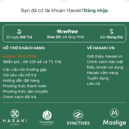
Chống Nắng 7g trị giá 30K (SL có
hạn)
Bạn đã có tài khoản Hasaki?
Đăng nhập
return
nowfree
price
HỖ TRỢ KHÁCH HÀNG
VỀ HASAKI.VN
Hotline:
1800 6324
Giới thiệu Hasaki.vn
(Miễn phí , 08-22h kể cả T7, CN)
Chính sách bảo mật
Điều khoản sử dụng
Các câu hỏi thường gặp
Hasaki cẩm nang
Gửi yêu cầu hỗ trợ
Tuyển dụng
Hướng dẫn đặt hàng
Liên hệ
Phương thức thanh toán
Phương thức vận chuyển
Chính sách đổi trả
Synctives
Clinic
Dermahair