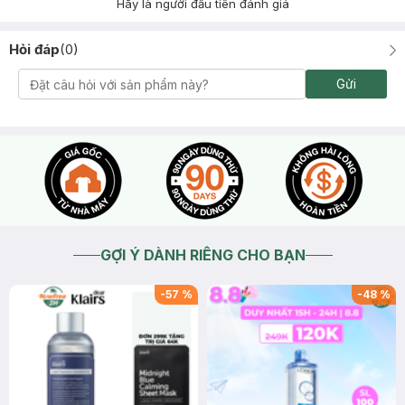
Hãy là người đầu tiên đánh giá
Hỏi đáp
(
0
)
Gửi
GỢI Ý DÀNH RIÊNG CHO BẠN
-
57
%
-
48
%