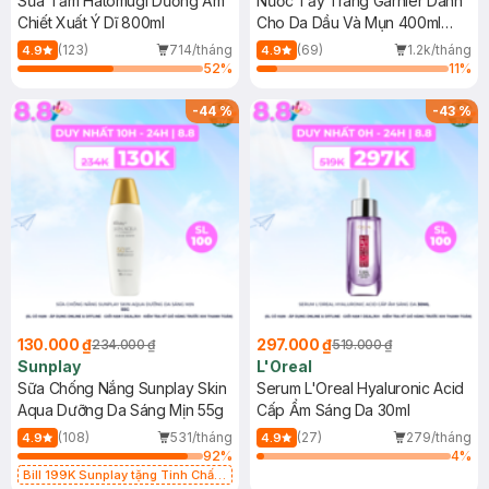
Sữa Tắm Hatomugi Dưỡng Ẩm
Nước Tẩy Trang Garnier Dành
Chiết Xuất Ý Dĩ 800ml
Cho Da Dầu Và Mụn 400ml
(Mới)
(123)
714/tháng
(69)
1.2k/tháng
4.9
4.9
52
%
11
%
-
44
%
-
43
%
130.000 ₫
297.000 ₫
234.000 ₫
519.000 ₫
Sunplay
L'Oreal
Sữa Chống Nắng Sunplay Skin
Serum L'Oreal Hyaluronic Acid
Aqua Dưỡng Da Sáng Mịn 55g
Cấp Ẩm Sáng Da 30ml
(108)
531/tháng
(27)
279/tháng
4.9
4.9
92
%
4
%
Bill 199K Sunplay tặng Tinh Chất