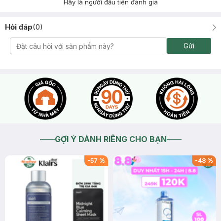
Hãy là người đầu tiên đánh giá
Hỏi đáp
(
0
)
Gửi
GỢI Ý DÀNH RIÊNG CHO BẠN
-
57
%
-
48
%