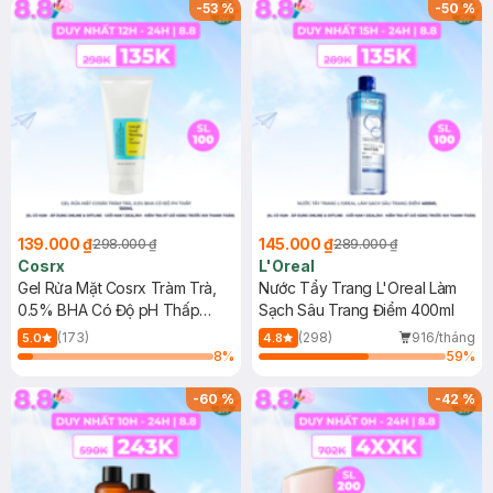
-
53
%
-
50
%
139.000 ₫
145.000 ₫
298.000 ₫
289.000 ₫
Cosrx
L'Oreal
Gel Rửa Mặt Cosrx Tràm Trà,
Nước Tẩy Trang L'Oreal Làm
0.5% BHA Có Độ pH Thấp
Sạch Sâu Trang Điểm 400ml
150ml
(173)
(298)
916/tháng
5.0
4.8
8
%
59
%
-
60
%
-
42
%