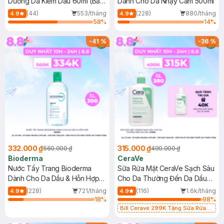
Dưỡng Da Kiềm Dầu 60ml (Bản
Dành Cho Da Nhạy Cảm 500ml
Mới)
(44)
553/tháng
(228)
880/tháng
4.9
4.9
58
%
14
%
-
41
%
-
36
%
332.000 ₫
315.000 ₫
560.000 ₫
490.000 ₫
Bioderma
CeraVe
Nước Tẩy Trang Bioderma
Sữa Rửa Mặt CeraVe Sạch Sâu
Dành Cho Da Dầu & Hỗn Hợp
Cho Da Thường Đến Da Dầu
500ml
473ml
(228)
721/tháng
(116)
1.6k/tháng
4.9
4.9
18
%
98
%
Bill Cerave 299K Tặng Sữa Rửa
Mặt Cerave 30ml (SL có hạn)