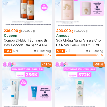
236.000 ₫
406.000 ₫
590.000 ₫
702.000 ₫
Cocoon
Anessa
Combo 2 Nước Tẩy Trang Bí
Sữa Chống Nắng Anessa Cho
Đao Cocoon Làm Sạch & Giảm
Da Nhạy Cảm & Trẻ Em 60ml
Dầu 500ml
(Mới)
(57)
1.6k/tháng
(23)
436/tháng
5.0
5.0
95
%
50
%
-
42
%
-
58
%