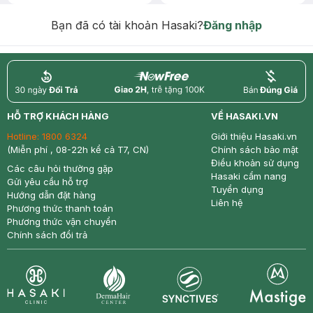
Chống Nắng 7g trị giá 30K (SL có
hạn)
Bạn đã có tài khoản Hasaki?
Đăng nhập
return
nowfree
price
HỖ TRỢ KHÁCH HÀNG
VỀ HASAKI.VN
Hotline:
1800 6324
Giới thiệu Hasaki.vn
(Miễn phí , 08-22h kể cả T7, CN)
Chính sách bảo mật
Điều khoản sử dụng
Các câu hỏi thường gặp
Hasaki cẩm nang
Gửi yêu cầu hỗ trợ
Tuyển dụng
Hướng dẫn đặt hàng
Liên hệ
Phương thức thanh toán
Phương thức vận chuyển
Chính sách đổi trả
Synctives
Clinic
Dermahair