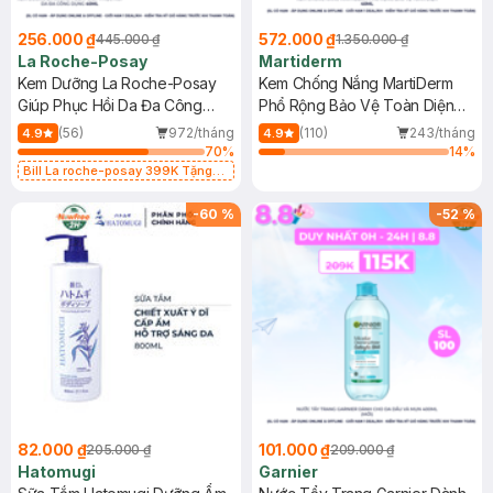
256.000 ₫
572.000 ₫
445.000 ₫
1.350.000 ₫
La Roche-Posay
Martiderm
Kem Dưỡng La Roche-Posay
Kem Chống Nắng MartiDerm
Giúp Phục Hồi Da Đa Công
Phổ Rộng Bảo Vệ Toàn Diện
Dụng 40ml
40ml
(56)
972/tháng
(110)
243/tháng
4.9
4.9
70
%
14
%
Bill La roche-posay 399K Tặng
Gel rửa mặt da dầu nhạy cảm 50ml
(SL có hạn)
-
60
%
-
52
%
82.000 ₫
101.000 ₫
205.000 ₫
209.000 ₫
Hatomugi
Garnier