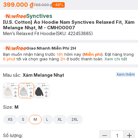
399.000 ₫
768.000 ₫
-
48
%
Synctives
[U.S. Cotton] Áo Hoodie Nam Synctives Relaxed Fit, Xám
Melange Nhạt, M - CMHO0007
Men’s Relaxed Fit Hoodie
(SKU:
422453885
)
Giao Nhanh Miễn Phí 2H
Bạn muốn nhận hàng trước
14h
hôm nay (
Miễn phí
). Đặt hàng trong
6 phút
tới và chọn giao hàng
2H
ở bước thanh toán.
Xem chi tiết
Xem thêm
Màu sắc
:
Xám Melange Nhạt
Size
:
M
XS
S
M
L
XL
2XL
Số lượng: