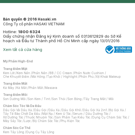
Mastige
Bản quyền © 2016 Hasaki.vn
Công Ty cổ phần HASAKI VIETNAM
Hotline:
1800 6324
Giấy chứng nhận Đăng ký Kinh doanh số 0313612829 do Sở Kế
hoạch và Đầu tư Thành phố Hồ Chí Minh cấp ngày 13/01/2016
Xem tất cả cửa hàng
Mỹ Phẩm High-End
Trang Điểm Mặt
Kem Lót
/
Kem Nền
/
Phấn Nền
/
BB / CC Cream
/
Phấn Nước Cushion
/
Che Khuyết Điểm
/
Má Hồng
/
Tạo Khối / Highlight
/
Phấn Phủ
/
Xịt Khoá Makeup
Trang Điểm Mắt
Kẻ Mày
/
Kẻ Mắt
/
Phấn Mắt
/
Mascara
Trang Điểm Môi
Son Dưỡng Môi
/
Son Kem / Tint
/
Son Thỏi
/
Son Bóng
/
Tẩy Trang Mắt / Môi
Chăm Sóc Tóc Và Da Đầu
Dầu Gội Và Dầu Xả
/
Dầu Gội
/
Dầu Xả
/
Dầu Gội Khô
/
Dầu Gội Xả 2in1
/
Bộ Gội Xả
/
Tẩy Tế Bào Chết Da Đầu
/
Mặt Nạ / Kem Ủ Tóc
/
Serum / Dầu Dưỡng Tóc
/
Xịt Dưỡng Tóc
/
Thuốc Nhuộm Tóc
/
Sản Phẩm Tạo Kiểu Tóc
/
Dụng Cụ Chăm Sóc Tóc
/
Máy Sấy Tóc
/
Lược
/
Bộ Chăm Sóc Tóc
/
Phụ Kiện Tóc
Chăm Sóc Cơ Thể
Kem Tẩy Lông
/
Dụng Cụ Tẩy Lông