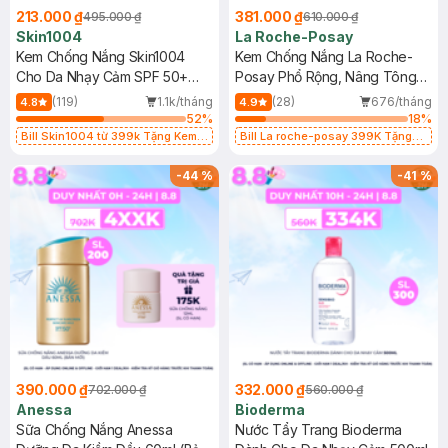
213.000 ₫
381.000 ₫
495.000 ₫
610.000 ₫
Skin1004
La Roche-Posay
Kem Chống Nắng Skin1004
Kem Chống Nắng La Roche-
Cho Da Nhạy Cảm SPF 50+
Posay Phổ Rộng, Nâng Tông
50ml
Kiềm Dầu 50ml
(119)
1.1k/tháng
(28)
676/tháng
4.8
4.9
52
%
18
%
Bill Skin1004 từ 399k Tặng Kem
Bill La roche-posay 399K Tặng
Chống Nắng Cho Da Nhạy Cảm
Gel rửa mặt da dầu nhạy cảm 50ml
SPF 50+ 20ml (SL Có Hạn)
(SL có hạn)
-
44
%
-
41
%
390.000 ₫
332.000 ₫
702.000 ₫
560.000 ₫
Anessa
Bioderma
Sữa Chống Nắng Anessa
Nước Tẩy Trang Bioderma