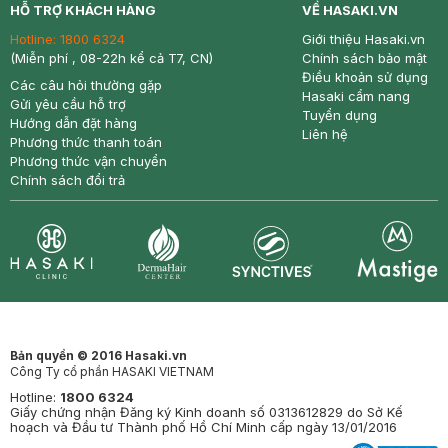
HỖ TRỢ KHÁCH HÀNG
VỀ HASAKI.VN
Hotline:
1800 6324
Giới thiệu Hasaki.vn
(Miễn phí , 08-22h kể cả T7, CN)
Chính sách bảo mật
Điều khoản sử dụng
Các câu hỏi thường gặp
Hasaki cẩm nang
Gửi yêu cầu hỗ trợ
Tuyển dụng
Hướng dẫn đặt hàng
Liên hệ
Phương thức thanh toán
Phương thức vận chuyển
Chính sách đổi trả
Synctives
Clinic
Dermahair
Mastige
Bản quyền © 2016 Hasaki.vn
Công Ty cổ phần HASAKI VIETNAM
Hotline:
1800 6324
Giấy chứng nhận Đăng ký Kinh doanh số 0313612829 do Sở Kế
hoạch và Đầu tư Thành phố Hồ Chí Minh cấp ngày 13/01/2016