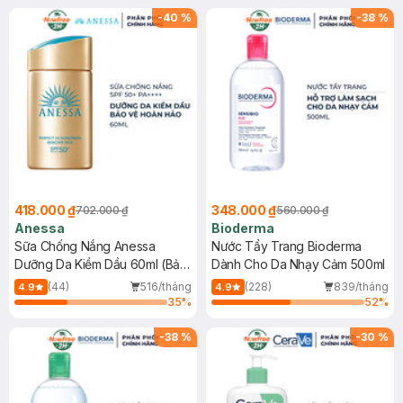
SPF 50+ 20ml (SL Có Hạn)
(SL có hạn)
-
40
%
-
38
%
418.000 ₫
348.000 ₫
702.000 ₫
560.000 ₫
Anessa
Bioderma
Sữa Chống Nắng Anessa
Nước Tẩy Trang Bioderma
Dưỡng Da Kiềm Dầu 60ml (Bản
Dành Cho Da Nhạy Cảm 500ml
Mới)
(44)
516/tháng
(228)
839/tháng
4.9
4.9
35
%
52
%
-
38
%
-
30
%