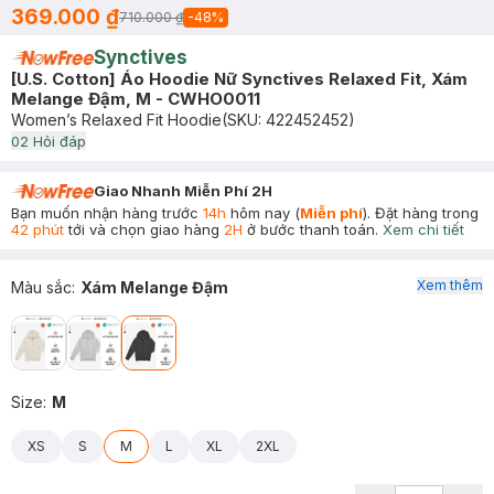
369.000 ₫
710.000 ₫
-
48
%
Synctives
[U.S. Cotton] Áo Hoodie Nữ Synctives Relaxed Fit, Xám
Melange Đậm, M - CWHO0011
Women’s Relaxed Fit Hoodie
(SKU:
422452452
)
0
2
Hỏi đáp
Giao Nhanh Miễn Phí 2H
Bạn muốn nhận hàng trước
14h
hôm nay (
Miễn phí
). Đặt hàng trong
42 phút
tới và chọn giao hàng
2H
ở bước thanh toán.
Xem chi tiết
Xem thêm
Màu sắc
:
Xám Melange Đậm
Size
:
M
XS
S
M
L
XL
2XL