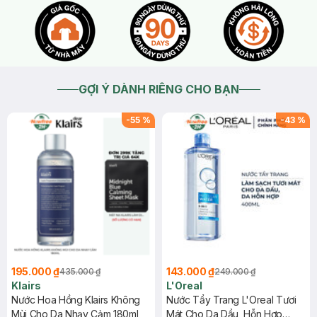
theo dõi Fanpage, Website/App Hasaki để cập nhật thông tin
chính xác nhất nhé.
2026-07-27
Thích
0
GỢI Ý DÀNH RIÊNG CHO BẠN
-
55
%
-
43
%
195.000 ₫
143.000 ₫
435.000 ₫
249.000 ₫
Klairs
L'Oreal
Nước Hoa Hồng Klairs Không
Nước Tẩy Trang L'Oreal Tươi
Mùi Cho Da Nhạy Cảm 180ml
Mát Cho Da Dầu, Hỗn Hợp