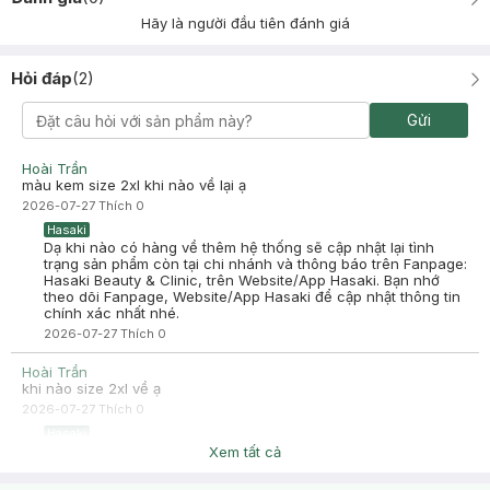
Hãy là người đầu tiên đánh giá
Hỏi đáp
(
2
)
Gửi
Hoài Trần
màu kem size 2xl khi nào về lại ạ
2026-07-27
Thích
0
Hasaki
Dạ khi nào có hàng về thêm hệ thống sẽ cập nhật lại tình
trạng sản phẩm còn tại chi nhánh và thông báo trên Fanpage:
Hasaki Beauty & Clinic, trên Website/App Hasaki. Bạn nhớ
theo dõi Fanpage, Website/App Hasaki để cập nhật thông tin
chính xác nhất nhé.
2026-07-27
Thích
0
Hoài Trần
khi nào size 2xl về ạ
2026-07-27
Thích
0
Hasaki
Dạ khi nào có hàng về thêm hệ thống sẽ cập nhật lại tình
Xem tất cả
trạng sản phẩm còn tại chi nhánh và thông báo trên Fanpage:
Hasaki Beauty & Clinic, trên Website/App Hasaki. Bạn nhớ