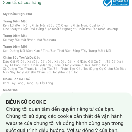
Xem tất cả cửa hàng
Mỹ Phẩm High-End
Trang Điểm Mặt
Kem Lót
/
Kem Nền
/
Phấn Nền
/
BB / CC Cream
/
Phấn Nước Cushion
/
Che Khuyết Điểm
/
Má Hồng
/
Tạo Khối / Highlight
/
Phấn Phủ
/
Xịt Khoá Makeup
Trang Điểm Mắt
Kẻ Mày
/
Kẻ Mắt
/
Phấn Mắt
/
Mascara
Trang Điểm Môi
Son Dưỡng Môi
/
Son Kem / Tint
/
Son Thỏi
/
Son Bóng
/
Tẩy Trang Mắt / Môi
Chăm Sóc Tóc Và Da Đầu
Dầu Gội Và Dầu Xả
/
Dầu Gội
/
Dầu Xả
/
Dầu Gội Khô
/
Dầu Gội Xả 2in1
/
Bộ Gội Xả
/
Tẩy Tế Bào Chết Da Đầu
/
Mặt Nạ / Kem Ủ Tóc
/
Serum / Dầu Dưỡng Tóc
/
Xịt Dưỡng Tóc
/
Thuốc Nhuộm Tóc
/
Sản Phẩm Tạo Kiểu Tóc
/
Dụng Cụ Chăm Sóc Tóc
/
Máy Sấy Tóc
/
Lược
/
Bộ Chăm Sóc Tóc
/
Phụ Kiện Tóc
Chăm Sóc Cơ Thể
Kem Tẩy Lông
/
Dụng Cụ Tẩy Lông
Nước Hoa
Nước Hoa Nữ
/
Nước Hoa Nam
/
Nước Hoa Cao Cấp
/
Xịt Thơm Toàn Thân
/
Nước Hoa Vùng Kín
Notice about cookies usage
BIỂU NGỮ COOKIE
Chăm Sóc Cá Nhân
Chúng tôi quan tâm đến quyền riêng tư của bạn.
Chống Muỗi
/
Khẩu Trang
/
Máy Massage
/
Mặt Nạ Xông Hơi
/
Nước Rửa Tay
/
Sản Phẩm Chăm Sóc Khác
/
Bàn Chải Đánh Răng
/
Bàn Chải Điện
/
Chúng tôi sử dụng các cookie cần thiết để vận hành
Hỗ Trợ Trắng Răng
/
Kem Đánh Răng
/
Máy Tăm Nước
/
Nước Súc Miệng
/
Tăm / Chỉ Nha Khoa
/
Xịt Thơm Miệng
/
Dung Dịch Vệ Sinh
/
Dưỡng Vùng Kín
/
website của chúng tôi và đồng hành cùng bạn trong
Khăn Ướt Vệ Sinh Vùng Kín
/
Băng Vệ Sinh
/
Tampon
/
Bọt Cạo Râu
/
Dao Cạo Râu
/
Máy Cạo Râu
suốt quá trình điều hướng. Với sự đồng ý của bạn,