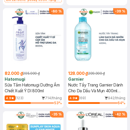
Gel rửa mặt da dầu nhạy cảm 50ml
(SL có hạn)
-
60
%
-
39
%
82.000 ₫
128.000 ₫
205.000 ₫
209.000 ₫
Hatomugi
Garnier
Sữa Tắm Hatomugi Dưỡng Ẩm
Nước Tẩy Trang Garnier Dành
Chiết Xuất Ý Dĩ 800ml
Cho Da Dầu Và Mụn 400ml
(Mới)
(123)
714/tháng
(69)
942/tháng
4.9
4.9
53
%
64
%
-
35
%
-
42
%