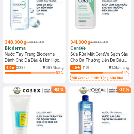
348.000 ₫
341.000 ₫
560.000 ₫
490.000 ₫
Bioderma
CeraVe
Nước Tẩy Trang Bioderma
Sữa Rửa Mặt CeraVe Sạch Sâu
Dành Cho Da Dầu & Hỗn Hợp
Cho Da Thường Đến Da Dầu
500ml
473ml
(228)
688/tháng
(116)
1.5k/tháng
4.9
4.9
52
%
64
%
Bill Cerave 299K Tặng Sữa Rửa
Mặt Cerave 30ml (SL có hạn)
-
53
%
-
37
%