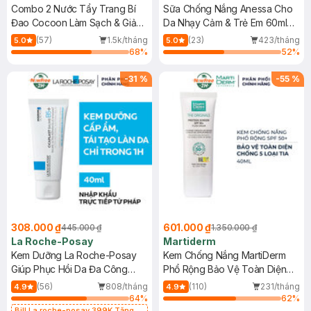
Combo 2 Nước Tẩy Trang Bí
Sữa Chống Nắng Anessa Cho
Đao Cocoon Làm Sạch & Giảm
Da Nhạy Cảm & Trẻ Em 60ml
Dầu 500ml
(Mới)
(57)
1.5k/tháng
(23)
423/tháng
5.0
5.0
68
%
52
%
-
31
%
-
55
%
308.000 ₫
601.000 ₫
445.000 ₫
1.350.000 ₫
La Roche-Posay
Martiderm
Kem Dưỡng La Roche-Posay
Kem Chống Nắng MartiDerm
Giúp Phục Hồi Da Đa Công
Phổ Rộng Bảo Vệ Toàn Diện
Dụng 40ml
40ml
(56)
808/tháng
(110)
231/tháng
4.9
4.9
64
%
62
%
Bill La roche-posay 399K Tặng