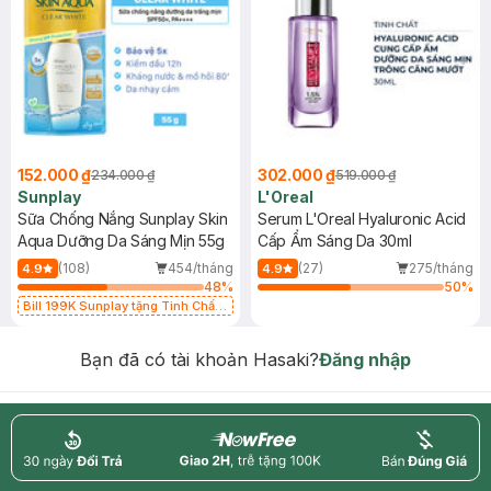
152.000 ₫
302.000 ₫
234.000 ₫
519.000 ₫
Sunplay
L'Oreal
Sữa Chống Nắng Sunplay Skin
Serum L'Oreal Hyaluronic Acid
Aqua Dưỡng Da Sáng Mịn 55g
Cấp Ẩm Sáng Da 30ml
(108)
454/tháng
(27)
275/tháng
4.9
4.9
48
%
50
%
Bill 199K Sunplay tặng Tinh Chất
Chống Nắng 7g trị giá 30K (SL có
hạn)
Bạn đã có tài khoản Hasaki?
Đăng nhập
return
nowfree
price