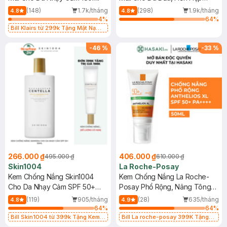
400ml
(148)
1.7k/tháng
(298)
1.9k/tháng
4.8
4.8
4
%
64
%
Bill Klairs từ 299k Tặng Mặt Nạ
Làm Dịu Da & Kiểm Soát Dầu Nhờn
25ml (SL Có Hạn)
-
46
%
-
33
%
266.000 ₫
406.000 ₫
495.000 ₫
610.000 ₫
Skin1004
La Roche-Posay
Kem Chống Nắng Skin1004
Kem Chống Nắng La Roche-
Cho Da Nhạy Cảm SPF 50+
Posay Phổ Rộng, Nâng Tông
50ml
Kiềm Dầu 50ml
(119)
905/tháng
(28)
635/tháng
4.8
4.9
64
%
64
%
Bill Skin1004 từ 399k Tặng Kem
Bill La roche-posay 399K Tặng
Chống Nắng Cho Da Nhạy Cảm
Gel rửa mặt da dầu nhạy cảm 50ml