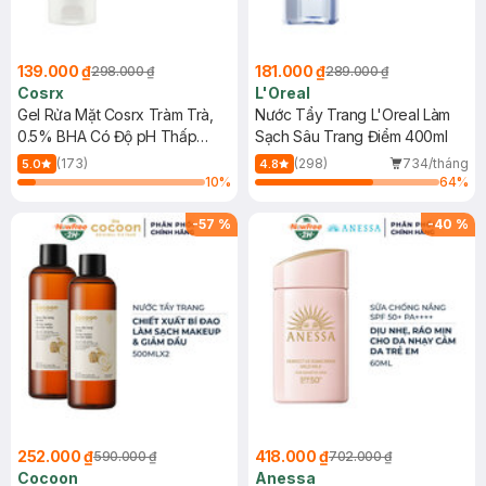
139.000 ₫
181.000 ₫
298.000 ₫
289.000 ₫
Cosrx
L'Oreal
Gel Rửa Mặt Cosrx Tràm Trà,
Nước Tẩy Trang L'Oreal Làm
0.5% BHA Có Độ pH Thấp
Sạch Sâu Trang Điểm 400ml
150ml
(173)
(298)
734/tháng
5.0
4.8
10
%
64
%
-
57
%
-
40
%
252.000 ₫
418.000 ₫
590.000 ₫
702.000 ₫
Cocoon
Anessa