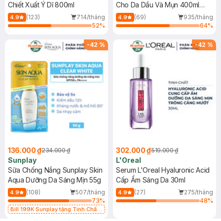
Chiết Xuất Ý Dĩ 800ml
Cho Da Dầu Và Mụn 400ml
(Mới)
(123)
714/tháng
(69)
935/tháng
4.9
4.9
52
%
64
%
-
42
%
-
42
%
136.000 ₫
302.000 ₫
234.000 ₫
519.000 ₫
Sunplay
L'Oreal
Sữa Chống Nắng Sunplay Skin
Serum L'Oreal Hyaluronic Acid
Aqua Dưỡng Da Sáng Mịn 55g
Cấp Ẩm Sáng Da 30ml
(108)
507/tháng
(27)
275/tháng
4.9
4.9
73
%
48
%
Bill 199K Sunplay tặng Tinh Chất
Chống Nắng 7g trị giá 30K (SL có