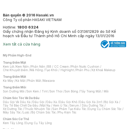
Bản quyền © 2016 Hasaki.vn
Công Ty cổ phần HASAKI VIETNAM
Hotline:
1800 6324
Giấy chứng nhận Đăng ký Kinh doanh số 0313612829 do Sở Kế
hoạch và Đầu tư Thành phố Hồ Chí Minh cấp ngày 13/01/2016
Xem tất cả cửa hàng
Mỹ Phẩm High-End
Trang Điểm Mặt
Kem Lót
/
Kem Nền
/
Phấn Nền
/
BB / CC Cream
/
Phấn Nước Cushion
/
Che Khuyết Điểm
/
Má Hồng
/
Tạo Khối / Highlight
/
Phấn Phủ
/
Xịt Khoá Makeup
Trang Điểm Mắt
Kẻ Mày
/
Kẻ Mắt
/
Phấn Mắt
/
Mascara
Trang Điểm Môi
Son Dưỡng Môi
/
Son Kem / Tint
/
Son Thỏi
/
Son Bóng
/
Tẩy Trang Mắt / Môi
Chăm Sóc Tóc Và Da Đầu
Dầu Gội Và Dầu Xả
/
Dầu Gội
/
Dầu Xả
/
Dầu Gội Khô
/
Dầu Gội Xả 2in1
/
Bộ Gội Xả
/
Tẩy Tế Bào Chết Da Đầu
/
Mặt Nạ / Kem Ủ Tóc
/
Serum / Dầu Dưỡng Tóc
/
Xịt Dưỡng Tóc
/
Thuốc Nhuộm Tóc
/
Sản Phẩm Tạo Kiểu Tóc
/
Dụng Cụ Chăm Sóc Tóc
/
Máy Sấy Tóc
/
Lược
/
Bộ Chăm Sóc Tóc
/
Phụ Kiện Tóc
Chăm Sóc Cơ Thể
Kem Tẩy Lông
/
Dụng Cụ Tẩy Lông