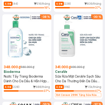
Mới)
(44)
516/tháng
(228)
839/tháng
4.9
4.9
16
%
37
%
-
38
%
-
30
%
348.000 ₫
341.000 ₫
560.000 ₫
490.000 ₫
Bioderma
CeraVe
Nước Tẩy Trang Bioderma
Sữa Rửa Mặt CeraVe Sạch Sâu
Dành Cho Da Dầu & Hỗn Hợp
Cho Da Thường Đến Da Dầu
500ml
473ml
(228)
688/tháng
(116)
1.5k/tháng
4.9
4.9
37
%
47
%
Bill Cerave 299K Tặng Sữa Rửa
Mặt Cerave 30ml (SL có hạn)
-
53
%
-
37
%