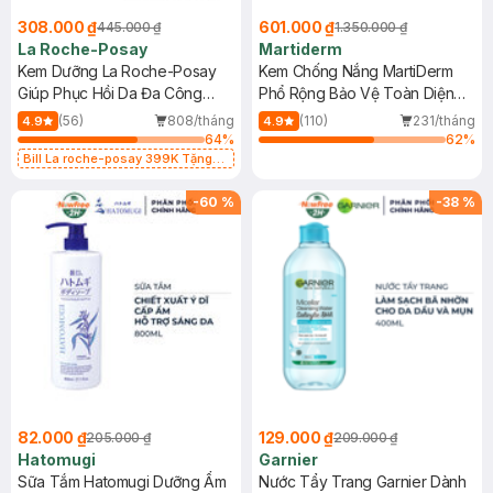
308.000 ₫
601.000 ₫
445.000 ₫
1.350.000 ₫
La Roche-Posay
Martiderm
Kem Dưỡng La Roche-Posay
Kem Chống Nắng MartiDerm
Giúp Phục Hồi Da Đa Công
Phổ Rộng Bảo Vệ Toàn Diện
Dụng 40ml
40ml
(56)
808/tháng
(110)
231/tháng
4.9
4.9
64
%
62
%
Bill La roche-posay 399K Tặng
Gel rửa mặt da dầu nhạy cảm 50ml
(SL có hạn)
-
60
%
-
38
%
82.000 ₫
129.000 ₫
205.000 ₫
209.000 ₫
Hatomugi
Garnier
Sữa Tắm Hatomugi Dưỡng Ẩm
Nước Tẩy Trang Garnier Dành