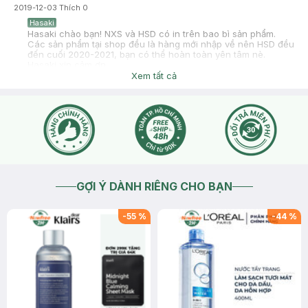
2019-12-03
Thích
0
Hasaki
Hasaki chào bạn! NXS và HSD có in trên bao bì sản phẩm.
Các sản phẩm tại shop đều là hàng mới nhập về nên HSD đều
đến cuối 2020-2021, bạn có thể hoàn toàn yên tâm nè.
Hasaki xin cảm ơn.
Xem tất cả
2019-12-03
Thích
0
GỢI Ý DÀNH RIÊNG CHO BẠN
-
55
%
-
44
%