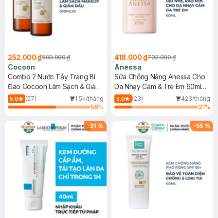
252.000 ₫
418.000 ₫
590.000 ₫
702.000 ₫
Cocoon
Anessa
Combo 2 Nước Tẩy Trang Bí
Sữa Chống Nắng Anessa Cho
Đao Cocoon Làm Sạch & Giảm
Da Nhạy Cảm & Trẻ Em 60ml
Dầu 500ml
(Mới)
(57)
1.5k/tháng
(23)
423/tháng
5.0
5.0
58
%
21
%
-
31
%
-
55
%