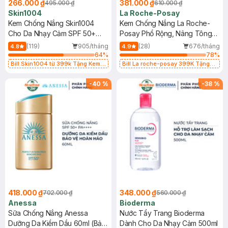
266.000 ₫
381.000 ₫
495.000 ₫
610.000 ₫
Skin1004
La Roche-Posay
Kem Chống Nắng Skin1004
Kem Chống Nắng La Roche-
Cho Da Nhạy Cảm SPF 50+
Posay Phổ Rộng, Nâng Tông
50ml
Kiềm Dầu 50ml
(119)
905/tháng
(28)
676/tháng
4.8
4.9
64
%
78
%
Bill Skin1004 từ 399k Tặng Kem
Bill La roche-posay 399K Tặng
Chống Nắng Cho Da Nhạy Cảm
Gel rửa mặt da dầu nhạy cảm 50ml
SPF 50+ 20ml (SL Có Hạn)
(SL có hạn)
-
40
%
-
38
%
418.000 ₫
348.000 ₫
702.000 ₫
560.000 ₫
Anessa
Bioderma
Sữa Chống Nắng Anessa
Nước Tẩy Trang Bioderma
Dưỡng Da Kiềm Dầu 60ml (Bản
Dành Cho Da Nhạy Cảm 500ml