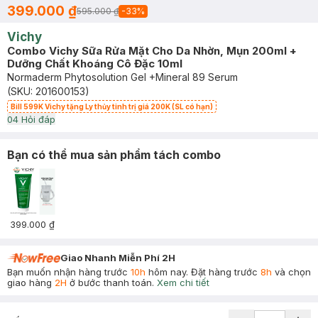
399.000 ₫
595.000 ₫
-
33
%
Vichy
Combo Vichy Sữa Rửa Mặt Cho Da Nhờn, Mụn 200ml +
Dưỡng Chất Khoáng Cô Đặc 10ml
Normaderm Phytosolution Gel +Mineral 89 Serum
(SKU:
201600153
)
Bill 599K Vichy tặng Ly thủy tinh trị giá 200K (SL có hạn)
0
4
Hỏi đáp
Bạn có thể mua sản phẩm tách combo
399.000 ₫
Giao Nhanh Miễn Phí 2H
Bạn muốn nhận hàng trước
10h
hôm nay. Đặt hàng trước
8h
và chọn
giao hàng
2H
ở bước thanh toán.
Xem chi tiết