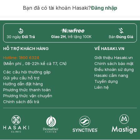
hạn)
Bạn đã có tài khoản Hasaki?
Đăng nhập
return
nowfree
price
HỖ TRỢ KHÁCH HÀNG
VỀ HASAKI.VN
Hotline:
1800 6324
Giới thiệu Hasaki.vn
(Miễn phí , 08-22h kể cả T7, CN)
Chính sách bảo mật
Điều khoản sử dụng
Các câu hỏi thường gặp
Hasaki cẩm nang
Gửi yêu cầu hỗ trợ
Tuyển dụng
Hướng dẫn đặt hàng
Liên hệ
Phương thức thanh toán
Phương thức vận chuyển
Chính sách đổi trả
Synctives
Clinic
Dermahair
Mastige