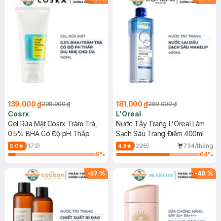
139.000 ₫
181.000 ₫
298.000 ₫
289.000 ₫
Cosrx
L'Oreal
Gel Rửa Mặt Cosrx Tràm Trà,
Nước Tẩy Trang L'Oreal Làm
0.5% BHA Có Độ pH Thấp
Sạch Sâu Trang Điểm 400ml
150ml
(173)
(298)
734/tháng
5.0
4.8
9
%
64
%
-
57
%
-
40
%