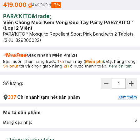
419.000 ₫
449.000 ₫
-
7
%
PARA’KITO&trade;
Viên Chống Muỗi Kèm Vòng Đeo Tay Party PARA’KITO™
(Loại 2 Viên)
PARA’KITO™ Mosquito Repellent Sport Pink Band with 2 Tablets
(SKU:
329300032
)
Giao Nhanh Miễn Phí 2H
Bạn muốn nhận hàng trước
17h
hôm nay (
Miễn phí
). Đặt hàng trong
54 phút
tới và chọn giao hàng
2H
ở bước thanh toán.
Xem chi tiết
Số lượng:
337
Chi nhánh tạm hết sản phẩm
Xem thêm
Mô tả sản phẩm
Đang cập nhật
Thông số sản phẩm