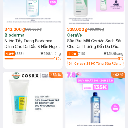
343.000 ₫
338.000 ₫
560.000 ₫
490.000 ₫
Bioderma
CeraVe
Nước Tẩy Trang Bioderma
Sữa Rửa Mặt CeraVe Sạch Sâu
Dành Cho Da Dầu & Hỗn Hợp
Cho Da Thường Đến Da Dầu
500ml
473ml
(228)
698/tháng
(116)
1.5k/tháng
4.9
4.9
18
%
8
%
Bill Cerave 299K Tặng Sữa Rửa
Mặt Cerave 30ml (SL có hạn)
-
53
%
-
42
%