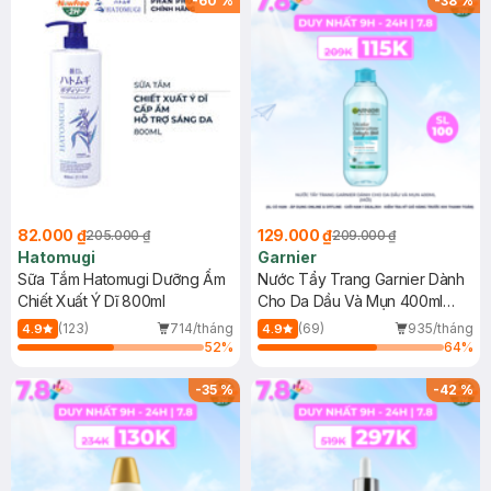
-
60
%
-
38
%
82.000 ₫
129.000 ₫
205.000 ₫
209.000 ₫
Hatomugi
Garnier
Sữa Tắm Hatomugi Dưỡng Ẩm
Nước Tẩy Trang Garnier Dành
Chiết Xuất Ý Dĩ 800ml
Cho Da Dầu Và Mụn 400ml
(Mới)
(123)
714/tháng
(69)
935/tháng
4.9
4.9
52
%
64
%
-
35
%
-
42
%