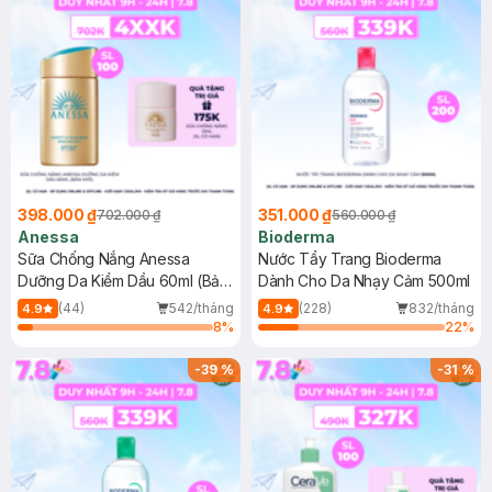
398.000 ₫
351.000 ₫
702.000 ₫
560.000 ₫
Anessa
Bioderma
Sữa Chống Nắng Anessa
Nước Tẩy Trang Bioderma
Dưỡng Da Kiềm Dầu 60ml (Bản
Dành Cho Da Nhạy Cảm 500ml
Mới)
(44)
542/tháng
(228)
832/tháng
4.9
4.9
8
%
22
%
-
39
%
-
31
%