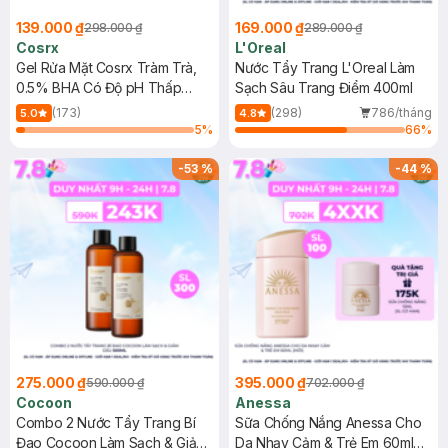
139.000 ₫
169.000 ₫
298.000 ₫
289.000 ₫
Cosrx
L'Oreal
Gel Rửa Mặt Cosrx Tràm Trà,
Nước Tẩy Trang L'Oreal Làm
0.5% BHA Có Độ pH Thấp
Sạch Sâu Trang Điểm 400ml
150ml
(173)
(298)
786/tháng
5.0
4.8
5
%
66
%
-
53
%
-
44
%
275.000 ₫
395.000 ₫
590.000 ₫
702.000 ₫
Cocoon
Anessa
Combo 2 Nước Tẩy Trang Bí
Sữa Chống Nắng Anessa Cho
Đao Cocoon Làm Sạch & Giảm
Da Nhạy Cảm & Trẻ Em 60ml