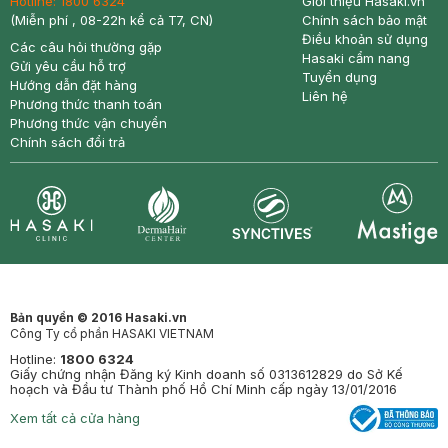
Hotline:
1800 6324
Giới thiệu Hasaki.vn
(Miễn phí , 08-22h kể cả T7, CN)
Chính sách bảo mật
Điều khoản sử dụng
Các câu hỏi thường gặp
Hasaki cẩm nang
Gửi yêu cầu hỗ trợ
Tuyển dụng
Hướng dẫn đặt hàng
Liên hệ
Phương thức thanh toán
Phương thức vận chuyển
Chính sách đổi trả
Synctives
Clinic
Dermahair
Mastige
Bản quyền © 2016 Hasaki.vn
Công Ty cổ phần HASAKI VIETNAM
Hotline:
1800 6324
Giấy chứng nhận Đăng ký Kinh doanh số 0313612829 do Sở Kế
hoạch và Đầu tư Thành phố Hồ Chí Minh cấp ngày 13/01/2016
Xem tất cả cửa hàng