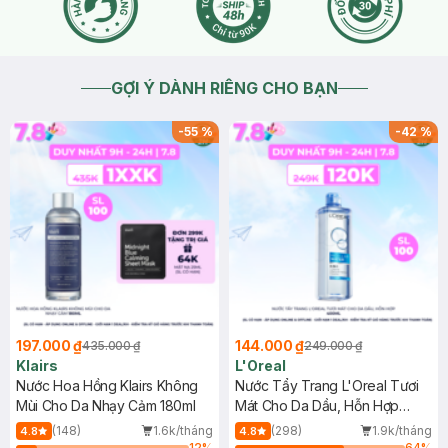
GỢI Ý DÀNH RIÊNG CHO BẠN
-
55
%
-
42
%
197.000 ₫
144.000 ₫
435.000 ₫
249.000 ₫
Klairs
L'Oreal
Nước Hoa Hồng Klairs Không
Nước Tẩy Trang L'Oreal Tươi
Mùi Cho Da Nhạy Cảm 180ml
Mát Cho Da Dầu, Hỗn Hợp
400ml
(148)
1.6k/tháng
(298)
1.9k/tháng
4.8
4.8
12
%
64
%