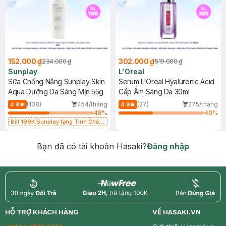
152.000 ₫
302.000 ₫
234.000 ₫
519.000 ₫
Sunplay
L'Oreal
Sữa Chống Nắng Sunplay Skin
Serum L'Oreal Hyaluronic Acid
Aqua Dưỡng Da Sáng Mịn 55g
Cấp Ẩm Sáng Da 30ml
(108)
454/tháng
(27)
275/tháng
4.9
4.9
48
%
40
%
Bill 199K Sunplay tặng Tinh Chất
Chống Nắng 7g trị giá 30K (SL có
hạn)
Bạn đã có tài khoản Hasaki?
Đăng nhập
return
nowfree
price
HỖ TRỢ KHÁCH HÀNG
VỀ HASAKI.VN