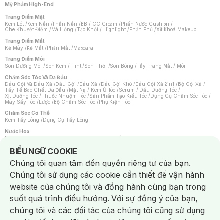
Mỹ Phẩm High-End
Trang Điểm Mặt
Kem Lót
/
Kem Nền
/
Phấn Nền
/
BB / CC Cream
/
Phấn Nước Cushion
/
Che Khuyết Điểm
/
Má Hồng
/
Tạo Khối / Highlight
/
Phấn Phủ
/
Xịt Khoá Makeup
Trang Điểm Mắt
Kẻ Mày
/
Kẻ Mắt
/
Phấn Mắt
/
Mascara
Trang Điểm Môi
Son Dưỡng Môi
/
Son Kem / Tint
/
Son Thỏi
/
Son Bóng
/
Tẩy Trang Mắt / Môi
Chăm Sóc Tóc Và Da Đầu
Dầu Gội Và Dầu Xả
/
Dầu Gội
/
Dầu Xả
/
Dầu Gội Khô
/
Dầu Gội Xả 2in1
/
Bộ Gội Xả
/
Tẩy Tế Bào Chết Da Đầu
/
Mặt Nạ / Kem Ủ Tóc
/
Serum / Dầu Dưỡng Tóc
/
Xịt Dưỡng Tóc
/
Thuốc Nhuộm Tóc
/
Sản Phẩm Tạo Kiểu Tóc
/
Dụng Cụ Chăm Sóc Tóc
/
Máy Sấy Tóc
/
Lược
/
Bộ Chăm Sóc Tóc
/
Phụ Kiện Tóc
Chăm Sóc Cơ Thể
Kem Tẩy Lông
/
Dụng Cụ Tẩy Lông
Nước Hoa
Nước Hoa Nữ
/
Nước Hoa Nam
/
Nước Hoa Cao Cấp
/
Xịt Thơm Toàn Thân
/
Nước Hoa Vùng Kín
Notice about cookies usage
BIỂU NGỮ COOKIE
Chăm Sóc Cá Nhân
Chúng tôi quan tâm đến quyền riêng tư của bạn.
Chống Muỗi
/
Khẩu Trang
/
Máy Massage
/
Mặt Nạ Xông Hơi
/
Nước Rửa Tay
/
Sản Phẩm Chăm Sóc Khác
/
Bàn Chải Đánh Răng
/
Bàn Chải Điện
/
Chúng tôi sử dụng các cookie cần thiết để vận hành
Hỗ Trợ Trắng Răng
/
Kem Đánh Răng
/
Máy Tăm Nước
/
Nước Súc Miệng
/
Tăm / Chỉ Nha Khoa
/
Xịt Thơm Miệng
/
Dung Dịch Vệ Sinh
/
Dưỡng Vùng Kín
/
website của chúng tôi và đồng hành cùng bạn trong
Khăn Ướt Vệ Sinh Vùng Kín
/
Băng Vệ Sinh
/
Tampon
/
Bọt Cạo Râu
/
Dao Cạo Râu
/
Máy Cạo Râu
suốt quá trình điều hướng. Với sự đồng ý của bạn,
Vấn Đề Về Da
chúng tôi và các đối tác của chúng tôi cũng sử dụng
Da Dầu / Lỗ Chân Lông To
/
Da Khô / Mất Nước
/
Da Lão Hóa
/
Da Mụn
/
Da Nhạy Cảm / Kích Ứng
/
Da Xỉn Màu
/
Thâm / Nám / Tàn Nhang
/