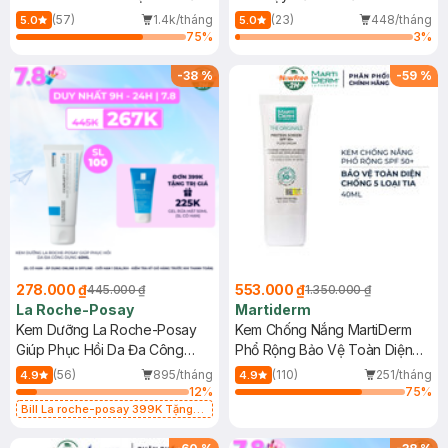
Dầu 500ml
(Mới)
(57)
1.4k/tháng
(23)
448/tháng
5.0
5.0
75
%
3
%
-
38
%
-
59
%
278.000 ₫
553.000 ₫
445.000 ₫
1.350.000 ₫
La Roche-Posay
Martiderm
Kem Dưỡng La Roche-Posay
Kem Chống Nắng MartiDerm
Giúp Phục Hồi Da Đa Công
Phổ Rộng Bảo Vệ Toàn Diện
Dụng 40ml
40ml
(56)
895/tháng
(110)
251/tháng
4.9
4.9
12
%
75
%
Bill La roche-posay 399K Tặng
Gel rửa mặt da dầu nhạy cảm 50ml
(SL có hạn)