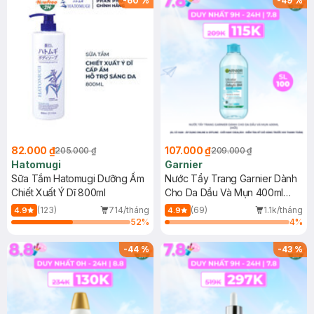
-
60
%
-
49
%
82.000 ₫
107.000 ₫
205.000 ₫
209.000 ₫
Hatomugi
Garnier
Sữa Tắm Hatomugi Dưỡng Ẩm
Nước Tẩy Trang Garnier Dành
Chiết Xuất Ý Dĩ 800ml
Cho Da Dầu Và Mụn 400ml
(Mới)
(123)
714/tháng
(69)
1.1k/tháng
4.9
4.9
52
%
4
%
-
44
%
-
43
%