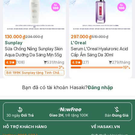
130.000 ₫
297.000 ₫
234.000 ₫
519.000 ₫
Sunplay
L'Oreal
Sữa Chống Nắng Sunplay Skin
Serum L'Oreal Hyaluronic Acid
Aqua Dưỡng Da Sáng Mịn 55g
Cấp Ẩm Sáng Da 30ml
(108)
531/tháng
(27)
279/tháng
4.9
4.9
3
%
19
%
Bill 199K Sunplay tặng Tinh Chất
Chống Nắng 7g trị giá 30K (SL có
hạn)
Bạn đã có tài khoản Hasaki?
Đăng nhập
return
nowfree
price
HỖ TRỢ KHÁCH HÀNG
VỀ HASAKI.VN