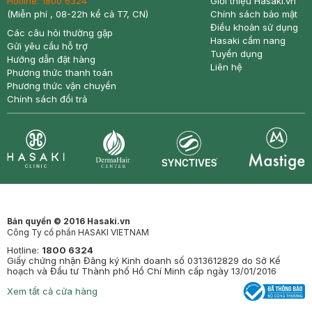
Hotline:
1800 6324
Giới thiệu Hasaki.vn
(Miễn phí , 08-22h kể cả T7, CN)
Chính sách bảo mật
Điều khoản sử dụng
Các câu hỏi thường gặp
Hasaki cẩm nang
Gửi yêu cầu hỗ trợ
Tuyển dụng
Hướng dẫn đặt hàng
Liên hệ
Phương thức thanh toán
Phương thức vận chuyển
Chính sách đổi trả
Synctives
Clinic
Dermahair
Mastige
Bản quyền © 2016 Hasaki.vn
Công Ty cổ phần HASAKI VIETNAM
Hotline:
1800 6324
Giấy chứng nhận Đăng ký Kinh doanh số 0313612829 do Sở Kế
hoạch và Đầu tư Thành phố Hồ Chí Minh cấp ngày 13/01/2016
Xem tất cả cửa hàng