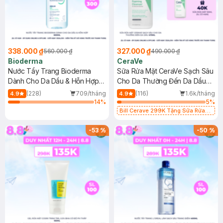
338.000 ₫
327.000 ₫
560.000 ₫
490.000 ₫
Bioderma
CeraVe
Nước Tẩy Trang Bioderma
Sữa Rửa Mặt CeraVe Sạch Sâu
Dành Cho Da Dầu & Hỗn Hợp
Cho Da Thường Đến Da Dầu
500ml
473ml
(228)
709/tháng
(116)
1.6k/tháng
4.9
4.9
14
%
5
%
Bill Cerave 299K Tặng Sữa Rửa
Mặt Cerave 30ml (SL có hạn)
-
53
%
-
50
%