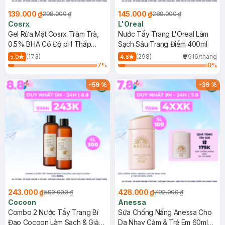
139.000 ₫
145.000 ₫
298.000 ₫
289.000 ₫
Cosrx
L'Oreal
Gel Rửa Mặt Cosrx Tràm Trà,
Nước Tẩy Trang L'Oreal Làm
0.5% BHA Có Độ pH Thấp
Sạch Sâu Trang Điểm 400ml
150ml
(173)
(298)
916/tháng
5.0
4.8
7
%
8
%
-
59
%
-
39
%
243.000 ₫
428.000 ₫
590.000 ₫
702.000 ₫
Cocoon
Anessa
Combo 2 Nước Tẩy Trang Bí
Sữa Chống Nắng Anessa Cho
Đao Cocoon Làm Sạch & Giảm
Da Nhạy Cảm & Trẻ Em 60ml