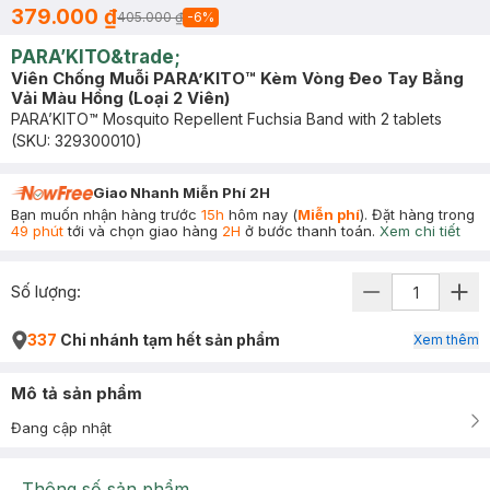
379.000 ₫
405.000 ₫
-
6
%
PARA’KITO&trade;
Viên Chống Muỗi PARA’KITO™ Kèm Vòng Đeo Tay Bằng
Vải Màu Hồng (Loại 2 Viên)
PARA’KITO™ Mosquito Repellent Fuchsia Band with 2 tablets
(SKU:
329300010
)
Giao Nhanh Miễn Phí 2H
Bạn muốn nhận hàng trước
15h
hôm nay (
Miễn phí
). Đặt hàng trong
49 phút
tới và chọn giao hàng
2H
ở bước thanh toán.
Xem chi tiết
Số lượng:
337
Chi nhánh tạm hết sản phẩm
Xem thêm
Mô tả sản phẩm
Đang cập nhật
Thông số sản phẩm