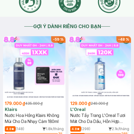
GỢI Ý DÀNH RIÊNG CHO BẠN
-
59
%
-
48
%
179.000 ₫
129.000 ₫
435.000 ₫
249.000 ₫
Klairs
L'Oreal
Nước Hoa Hồng Klairs Không
Nước Tẩy Trang L'Oreal Tươi
Mùi Cho Da Nhạy Cảm 180ml
Mát Cho Da Dầu, Hỗn Hợp
400ml
(148)
1.8k/tháng
(298)
2.1k/tháng
4.8
4.8
3
%
28
%