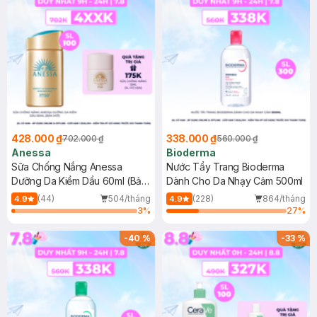
428.000 ₫
338.000 ₫
702.000 ₫
560.000 ₫
Anessa
Bioderma
Sữa Chống Nắng Anessa
Nước Tẩy Trang Bioderma
Dưỡng Da Kiềm Dầu 60ml (Bản
Dành Cho Da Nhạy Cảm 500ml
Mới)
(44)
504/tháng
(228)
864/tháng
4.9
4.9
3
%
27
%
-
40
%
-
33
%