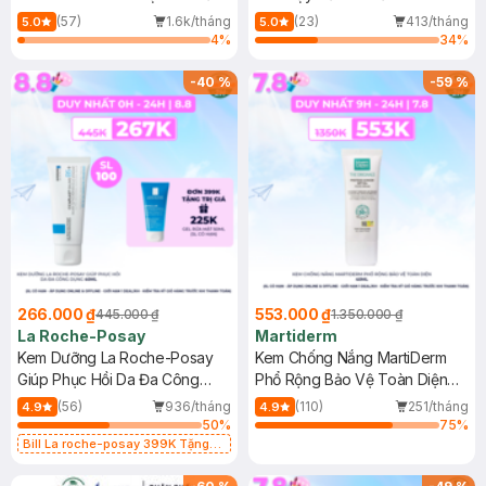
Dầu 500ml
(Mới)
(57)
1.6k/tháng
(23)
413/tháng
5.0
5.0
4
%
34
%
-
40
%
-
59
%
266.000 ₫
553.000 ₫
445.000 ₫
1.350.000 ₫
La Roche-Posay
Martiderm
Kem Dưỡng La Roche-Posay
Kem Chống Nắng MartiDerm
Giúp Phục Hồi Da Đa Công
Phổ Rộng Bảo Vệ Toàn Diện
Dụng 40ml
40ml
(56)
936/tháng
(110)
251/tháng
4.9
4.9
50
%
75
%
Bill La roche-posay 399K Tặng
Gel rửa mặt da dầu nhạy cảm 50ml
(SL có hạn)