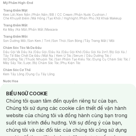
Mỹ Phẩm High-End
Trang Điểm Mặt
Kem Lót
/
Kem Nền
/
Phấn Nền
/
BB / CC Cream
/
Phấn Nước Cushion
/
Che Khuyết Điểm
/
Má Hồng
/
Tạo Khối / Highlight
/
Phấn Phủ
/
Xịt Khoá Makeup
Trang Điểm Mắt
Kẻ Mày
/
Kẻ Mắt
/
Phấn Mắt
/
Mascara
Trang Điểm Môi
Son Dưỡng Môi
/
Son Kem / Tint
/
Son Thỏi
/
Son Bóng
/
Tẩy Trang Mắt / Môi
Chăm Sóc Tóc Và Da Đầu
Dầu Gội Và Dầu Xả
/
Dầu Gội
/
Dầu Xả
/
Dầu Gội Khô
/
Dầu Gội Xả 2in1
/
Bộ Gội Xả
/
Tẩy Tế Bào Chết Da Đầu
/
Mặt Nạ / Kem Ủ Tóc
/
Serum / Dầu Dưỡng Tóc
/
Xịt Dưỡng Tóc
/
Thuốc Nhuộm Tóc
/
Sản Phẩm Tạo Kiểu Tóc
/
Dụng Cụ Chăm Sóc Tóc
/
Máy Sấy Tóc
/
Lược
/
Bộ Chăm Sóc Tóc
/
Phụ Kiện Tóc
Chăm Sóc Cơ Thể
Kem Tẩy Lông
/
Dụng Cụ Tẩy Lông
Nước Hoa
Nước Hoa Nữ
/
Nước Hoa Nam
/
Nước Hoa Cao Cấp
/
Xịt Thơm Toàn Thân
/
Nước Hoa Vùng Kín
Notice about cookies usage
BIỂU NGỮ COOKIE
Chăm Sóc Cá Nhân
Chúng tôi quan tâm đến quyền riêng tư của bạn.
Chống Muỗi
/
Khẩu Trang
/
Máy Massage
/
Mặt Nạ Xông Hơi
/
Nước Rửa Tay
/
Sản Phẩm Chăm Sóc Khác
/
Bàn Chải Đánh Răng
/
Bàn Chải Điện
/
Chúng tôi sử dụng các cookie cần thiết để vận hành
Hỗ Trợ Trắng Răng
/
Kem Đánh Răng
/
Máy Tăm Nước
/
Nước Súc Miệng
/
Tăm / Chỉ Nha Khoa
/
Xịt Thơm Miệng
/
Dung Dịch Vệ Sinh
/
Dưỡng Vùng Kín
/
website của chúng tôi và đồng hành cùng bạn trong
Khăn Ướt Vệ Sinh Vùng Kín
/
Băng Vệ Sinh
/
Tampon
/
Bọt Cạo Râu
/
Dao Cạo Râu
/
Máy Cạo Râu
suốt quá trình điều hướng. Với sự đồng ý của bạn,
Vấn Đề Về Da
chúng tôi và các đối tác của chúng tôi cũng sử dụng
Da Dầu / Lỗ Chân Lông To
/
Da Khô / Mất Nước
/
Da Lão Hóa
/
Da Mụn
/
Da Nhạy Cảm / Kích Ứng
/
Da Xỉn Màu
/
Thâm / Nám / Tàn Nhang
/