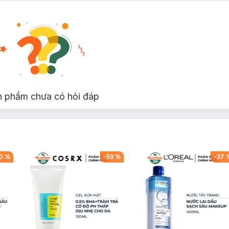
n phẩm chưa có hỏi đáp
a 2 sức mạnh Giặt và Xả chỉ trong 1 viên tiện lợi giúp:
0
%
-
53
%
-
37
u, loại bỏ 99% vi khuẩn.
 giãn.
n diệu mang lại cho áo quần cảm giác tươi mới, nhẹ nhàng.