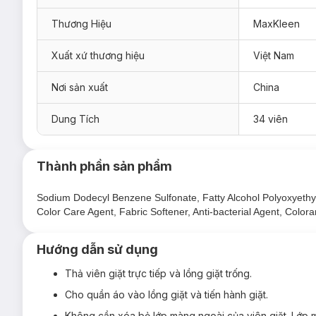
Thương Hiệu
MaxKleen
Xuất xứ thương hiệu
Việt Nam
Nơi sản xuất
China
Hiện sản phẩm
Viên Giặt Xả MaxKleen
chính hãng đã có tại
Dung Tích
34 viên
Hương Nước Hoa Huyền Diệu: 20 Viên; 34 Viên.
Hương Dấu Ấn Ngọt Ngào: 34 Viên.
Thành phần sản phẩm
Hương Ngày Thư Thái: 34 Viên.
Sodium Dodecyl Benzene Sulfonate, Fatty Alcohol Polyoxyethyl
Color Care Agent, Fabric Softener, Anti-bacterial Agent, Colora
Hướng dẫn sử dụng
Thả viên giặt trực tiếp và lồng giặt trống.
Cho quần áo vào lồng giặt và tiến hành giặt.
Không cần xóa bỏ lớp màng ngoài của viên giặt. Lớp mà