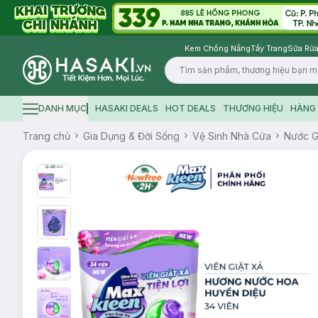
Kem Chống Nắng
Tẩy Trang
Sữa Rửa
Logo
DANH MỤC
HASAKI DEALS
HOT DEALS
THƯƠNG HIỆU
HÀNG 
Hamburger icon
Trang chủ
Gia Dụng & Đời Sống
Vệ Sinh Nhà Cửa
Nước G