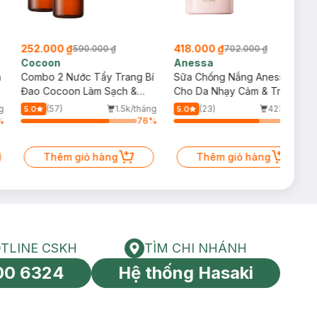
252.000 ₫
418.000 ₫
590.000 ₫
702.000 ₫
Cocoon
Anessa
m
Combo 2 Nước Tẩy Trang Bí
Sữa Chống Nắng Anessa
Đao Cocoon Làm Sạch &
Cho Da Nhạy Cảm & Trẻ Em
Giảm Dầu 500ml
60ml (Mới)
g
(57)
1.5k/tháng
(23)
423/tháng
5.0
5.0
%
76
%
73
%
Thêm giỏ hàng
Thêm giỏ hàng
TLINE CSKH
TÌM CHI NHÁNH
HOTLINE CSKH
Tìm chi nhánh
00 6324
Hệ thống Hasaki
tín toàn cầu