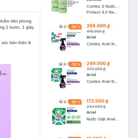
Combo 2 Nước Giặt Đồ Lót Lavima Sinh Học Thế Hệ Mới Protect 4.0 300ml
Protect 4.0 New Generation Biological Laundry Detergent
phẩm tiên phong
269.000 ₫
ong 1 bước, 1 giây
-
35
%
416.000 ₫
Ariel
 sóc bản thân &
Combo Ariel Nước Giặt Cửa Trước Hương Nắng Sớm 3.2kg + Nước Xịt Vải Downy Hương Huyền Bí 370ml
249.000 ₫
-
33
%
370.000 ₫
Ariel
Combo Ariel Nước Giặt 10X Giặt Sạch Cửa Trước 2.7kg + Nước Xịt Vải Downy Hương Huyền Bí 370ml
172.000 ₫
-
29
%
243.000 ₫
Ariel
Nước Giặt Ariel 10X Sức Mạnh Giặt Sạch - Cửa Trên 2.9kg