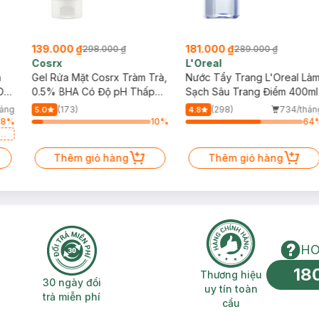
:
139.000 ₫
181.000 ₫
298.000 ₫
289.000 ₫
Cosrx
L'Oreal
h
Gel Rửa Mặt Cosrx Tràm Trà,
Nước Tẩy Trang L'Oreal Là
ớt.
Da
0.5% BHA Có Độ pH Thấp
Sạch Sâu Trang Điểm 400ml
150ml
háng
(173)
(298)
734/thán
5.0
4.8
78
%
10
%
64
a
Thêm giỏ hàng
Thêm giỏ hàng
HO
18
n phí 2H
30 ngày đổi trả miễn phí
Thương hiệu uy 
Thương hiệu
30 ngày đổi
uy tín toàn
trả miễn phí
cầu