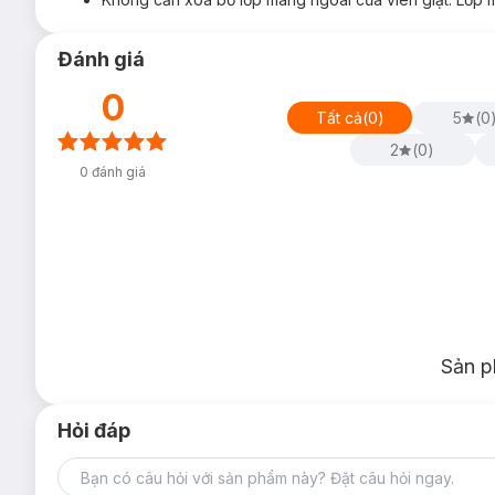
Đánh giá
0
Tất cả
(
0
)
5
(
0
2
(
0
)
0
đánh giá
Sản p
Hỏi đáp