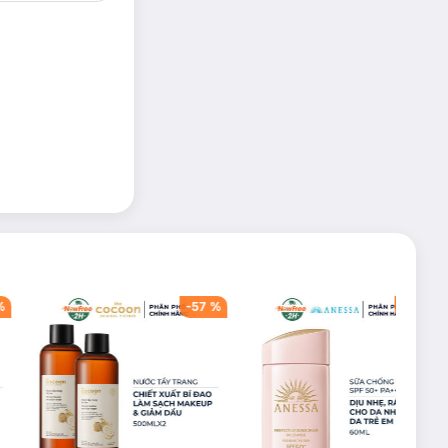
%
-
57
%
-
40
%