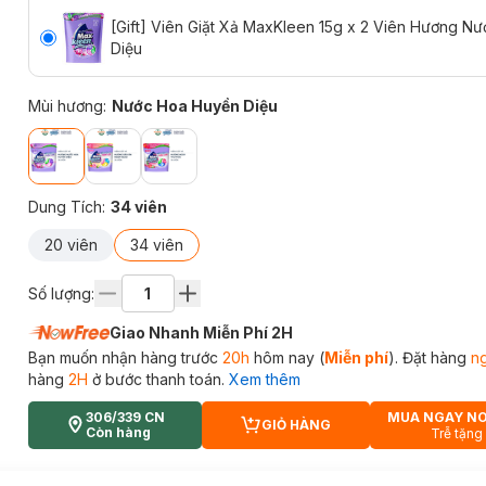
[Gift] Viên Giặt Xả MaxKleen 15g x 2 Viên Hương N
Diệu
Mùi hương
:
Nước Hoa Huyền Diệu
Dung Tích
:
34 viên
20 viên
34 viên
Số lượng:
Giao Nhanh Miễn Phí 2H
Bạn muốn nhận hàng trước
20h
hôm nay (
Miễn phí
). Đặt hàng
n
hàng
2H
ở bước thanh toán.
Xem thêm
306/339 CN
MUA NGAY N
GIỎ HÀNG
CART PLUS ICON
Còn hàng
Trễ tặng