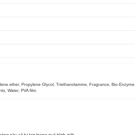
Hasaki
với các phân loại:
ene ether, Propylene Glycol, Triethanolamine, Fragrance, Bio-Enzyme,
nts, Water, PVA film.
ng này sẽ tự tan trong quá trình giặt.