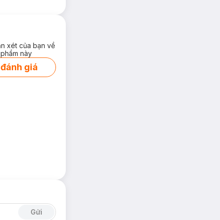
ận xét của bạn về
 phẩm này
 đánh giá
Gửi