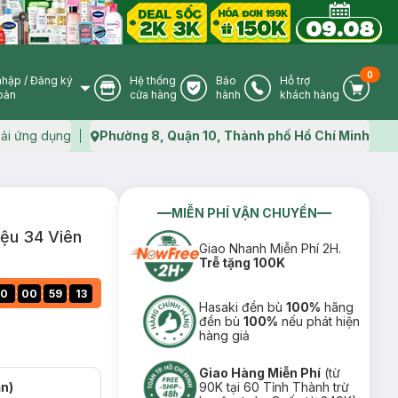
0
nhập
/
Đăng ký
Hệ thống
Bảo
Hỗ trợ
User Icon
Store Icon
Warranty Icon
Phone Icon
Cart I
oản
cửa hàng
hành
khách hàng
ải ứng dụng
Phường 8, Quận 10, Thành phố Hồ Chí Minh
Map icon
MIỄN PHÍ VẬN CHUYỂN
ệu 34 Viên
Giao Nhanh Miễn Phí 2H.
Trễ tặng 100K
:
:
:
0
00
59
12
Hasaki đền bù
100%
hãng
đền bù
100%
nếu phát hiện
hàng giả
Giao Hàng Miễn Phí
(từ
ạn)
90K tại 60 Tỉnh Thành trừ