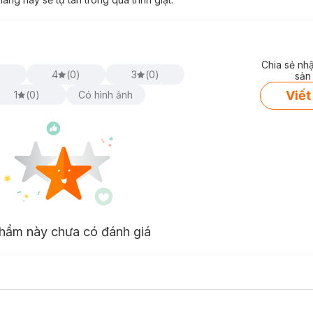
Chia sẻ nh
)
4
(
0
)
3
(
0
)
sản
Viết
1
(
0
)
Có hình ảnh
hẩm này chưa có đánh giá