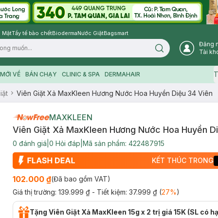
 Mặt
Tẩy tế bào chết
Bioderma
Nước Giặt
Bagsmart
Đăng 
Search icon
Tài kh
T
MỚI VỀ
BÁN CHẠY
CLINIC & SPA
DERMAHAIR
iặt
Viên Giặt Xả MaxKleen Hương Nước Hoa Huyền Diệu 34 Viên
MAXKLEEN
Viên Giặt Xả MaxKleen Hương Nước Hoa Huyền Di
0
đánh giá
|
0
Hỏi đáp
|
Mã sản phẩm:
422487915
KẾT THÚC TRONG
102.000 ₫
(Đã bao gồm VAT)
Giá thị trường:
139.999 ₫
- Tiết kiệm:
37.999 ₫
(
27
%
)
Tặng Viên Giặt Xả MaxKleen 15g x 2 trị giá 15K (SL có h