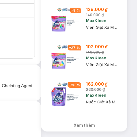
128.000 ₫
-
9
%
140.000 ₫
MaxKleen
Viên Giặt Xả MaxKleen Hương Ngày Thư Thái 34 Viên
102.000 ₫
-
27
%
140.000 ₫
MaxKleen
Viên Giặt Xả MaxKleen Hương Dấu Ấn Ngọt Ngào 34 Viên
162.000 ₫
-
26
%
 Chelating Agent,
220.000 ₫
MaxKleen
Nước Giặt Xả MaxKleen Nước Hoa Huyền Diệu - Cửa Trước 3.6kg
Xem thêm