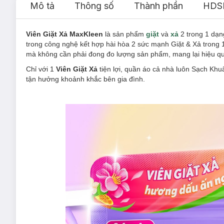
Mô tả
Thông số
Thành phần
HDS
Viên Giặt Xả MaxKleen
là sản phẩm
giặt
và
xả
2 trong 1 dạn
trong công nghệ kết hợp hài hòa 2 sức mạnh Giặt & Xả trong 1 v
mà không cần phải đong đo lượng sản phẩm, mang lại hiệu quả
Chỉ với 1
Viên Giặt Xả
tiện lợi, quần áo cả nhà luôn Sạch Kh
tận hưởng khoảnh khắc bên gia đình.