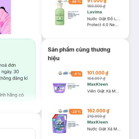
91.000 ₫
-
46
%
169.000 ₫
Lavima
Nước Giặt Đồ Lót Lavima Sinh Học Thế Hệ Mới Protect 4.0 300ml
Protect 4.0 New Generation Biological Laundry Detergent
Sản phẩm cùng thương
hiệu
 hoá đơn
 ngày. 30
101.000 ₫
-
4
%
không đăng kí
104.997 ₫
MaxKleen
Viên Giặt Xả MaxKleen Hương Nước Hoa Huyền Diệu 20 Viên
ính hãng có
162.000 ₫
-
23
%
210.000 ₫
MaxKleen
Nước Giặt Xả MaxKleen Thiên Nhiên Vườn Hoa Thanh Khiết 3.6kg