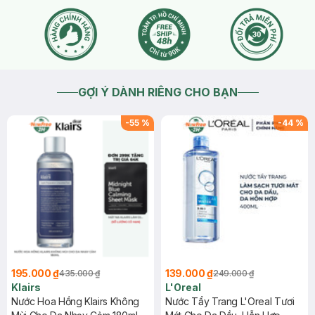
GỢI Ý DÀNH RIÊNG CHO BẠN
-
55
%
-
44
%
195.000 ₫
139.000 ₫
435.000 ₫
249.000 ₫
Klairs
L'Oreal
Nước Hoa Hồng Klairs Không
Nước Tẩy Trang L'Oreal Tươi