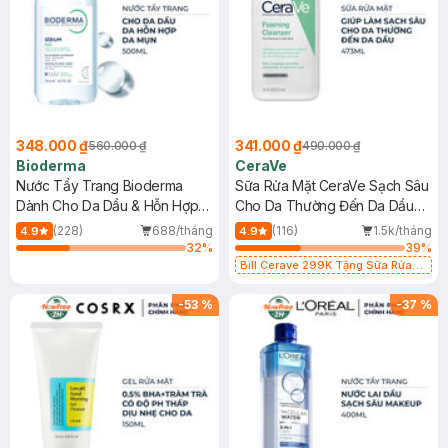
348.000 ₫
341.000 ₫
560.000 ₫
490.000 ₫
Bioderma
CeraVe
Nước Tẩy Trang Bioderma
Sữa Rửa Mặt CeraVe Sạch Sâu
Dành Cho Da Dầu & Hỗn Hợp
Cho Da Thường Đến Da Dầu
500ml
473ml
(228)
688/tháng
(116)
1.5k/tháng
4.9
4.9
32
%
39
%
Bill Cerave 299K Tặng Sữa Rửa
Mặt Cerave 30ml (SL có hạn)
-
53
%
-
37
%