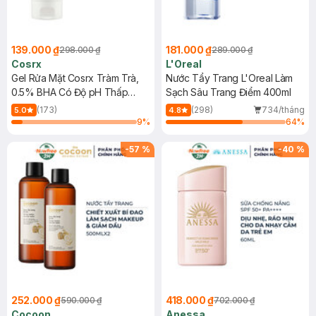
139.000 ₫
181.000 ₫
298.000 ₫
289.000 ₫
Cosrx
L'Oreal
Gel Rửa Mặt Cosrx Tràm Trà,
Nước Tẩy Trang L'Oreal Làm
0.5% BHA Có Độ pH Thấp
Sạch Sâu Trang Điểm 400ml
150ml
(173)
(298)
734/tháng
5.0
4.8
9
%
64
%
-
57
%
-
40
%
252.000 ₫
418.000 ₫
590.000 ₫
702.000 ₫
Cocoon
Anessa