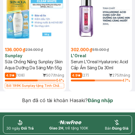
136.000 ₫
302.000 ₫
234.000 ₫
519.000 ₫
Sunplay
L'Oreal
Sữa Chống Nắng Sunplay Skin
Serum L'Oreal Hyaluronic Acid
Aqua Dưỡng Da Sáng Mịn 55g
Cấp Ẩm Sáng Da 30ml
(108)
507/tháng
(27)
275/tháng
4.9
4.9
64
%
47
%
Bill 199K Sunplay tặng Tinh Chất
Chống Nắng 7g trị giá 30K (SL có
hạn)
Bạn đã có tài khoản Hasaki?
Đăng nhập
return
nowfree
price