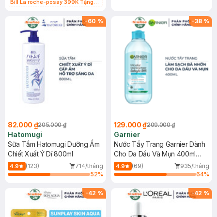
Bill La roche-posay 399K Tặng
Gel rửa mặt da dầu nhạy cảm 50ml
(SL có hạn)
-
60
%
-
38
%
82.000 ₫
129.000 ₫
205.000 ₫
209.000 ₫
Hatomugi
Garnier
Sữa Tắm Hatomugi Dưỡng Ẩm
Nước Tẩy Trang Garnier Dành
Chiết Xuất Ý Dĩ 800ml
Cho Da Dầu Và Mụn 400ml
(Mới)
(123)
714/tháng
(69)
935/tháng
4.9
4.9
52
%
64
%
-
42
%
-
42
%