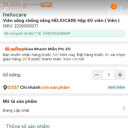
15.000 ₫
23.000 ₫
-
35
%
0
Dots
Cart Icon
Heliocare
Back Icon
Viên uống chống nắng HELIOCARE Hộp 60 viên ( Viên )
(SKU:
222000007
)
Số công bố với Bộ Y Tế : 5481/2020/ĐKSP
Giao Nhanh Miễn Phí 2H
Bạn muốn nhận hàng trước
10h
hôm nay. Đặt hàng trước
8h
và chọn
giao hàng
2H
ở bước thanh toán.
Xem chi tiết
Số lượng:
0/337
Chi nhánh
còn sản phẩm
Xem thêm
Mô tả sản phẩm
Đang cập nhật
Thông số sản phẩm