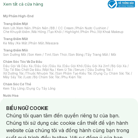
Xem tất cả cửa hàng
Mỹ Phẩm High-End
Trang Điểm Mặt
Kem Lót
/
Kem Nền
/
Phấn Nền
/
BB / CC Cream
/
Phấn Nước Cushion
/
Che Khuyết Điểm
/
Má Hồng
/
Tạo Khối / Highlight
/
Phấn Phủ
/
Xịt Khoá Makeup
Trang Điểm Mắt
Kẻ Mày
/
Kẻ Mắt
/
Phấn Mắt
/
Mascara
Trang Điểm Môi
Son Dưỡng Môi
/
Son Kem / Tint
/
Son Thỏi
/
Son Bóng
/
Tẩy Trang Mắt / Môi
Chăm Sóc Tóc Và Da Đầu
Dầu Gội Và Dầu Xả
/
Dầu Gội
/
Dầu Xả
/
Dầu Gội Khô
/
Dầu Gội Xả 2in1
/
Bộ Gội Xả
/
Tẩy Tế Bào Chết Da Đầu
/
Mặt Nạ / Kem Ủ Tóc
/
Serum / Dầu Dưỡng Tóc
/
Xịt Dưỡng Tóc
/
Thuốc Nhuộm Tóc
/
Sản Phẩm Tạo Kiểu Tóc
/
Dụng Cụ Chăm Sóc Tóc
/
Máy Sấy Tóc
/
Lược
/
Bộ Chăm Sóc Tóc
/
Phụ Kiện Tóc
Chăm Sóc Cơ Thể
Kem Tẩy Lông
/
Dụng Cụ Tẩy Lông
Nước Hoa
Nước Hoa Nữ
/
Nước Hoa Nam
/
Nước Hoa Cao Cấp
/
Xịt Thơm Toàn Thân
/
Nước Hoa Vùng Kín
Notice about cookies usage
BIỂU NGỮ COOKIE
Chăm Sóc Cá Nhân
Chúng tôi quan tâm đến quyền riêng tư của bạn.
Chống Muỗi
/
Khẩu Trang
/
Máy Massage
/
Mặt Nạ Xông Hơi
/
Nước Rửa Tay
/
Sản Phẩm Chăm Sóc Khác
/
Bàn Chải Đánh Răng
/
Bàn Chải Điện
/
Chúng tôi sử dụng các cookie cần thiết để vận hành
Hỗ Trợ Trắng Răng
/
Kem Đánh Răng
/
Máy Tăm Nước
/
Nước Súc Miệng
/
Tăm / Chỉ Nha Khoa
/
Xịt Thơm Miệng
/
Dung Dịch Vệ Sinh
/
Dưỡng Vùng Kín
/
website của chúng tôi và đồng hành cùng bạn trong
Khăn Ướt Vệ Sinh Vùng Kín
/
Băng Vệ Sinh
/
Tampon
/
Bọt Cạo Râu
/
Dao Cạo Râu
/
Máy Cạo Râu
suốt quá trình điều hướng. Với sự đồng ý của bạn,