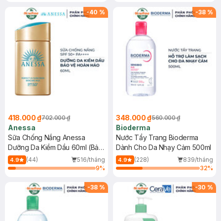
Chống Nắng Cho Da Nhạy Cảm
Gel rửa mặt da dầu nhạy cảm 50ml
SPF 50+ 20ml (SL Có Hạn)
(SL có hạn)
-
40
%
-
38
%
418.000 ₫
348.000 ₫
702.000 ₫
560.000 ₫
Anessa
Bioderma
Sữa Chống Nắng Anessa
Nước Tẩy Trang Bioderma
Dưỡng Da Kiềm Dầu 60ml (Bản
Dành Cho Da Nhạy Cảm 500ml
Mới)
(44)
516/tháng
(228)
839/tháng
4.9
4.9
9
%
32
%
-
38
%
-
30
%