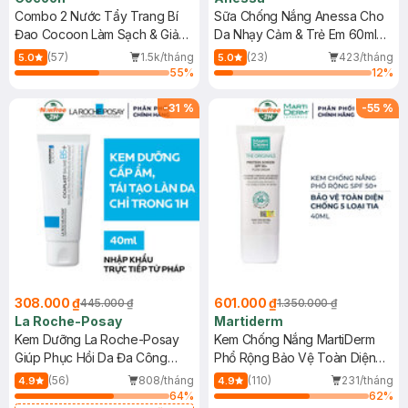
Combo 2 Nước Tẩy Trang Bí
Sữa Chống Nắng Anessa Cho
Đao Cocoon Làm Sạch & Giảm
Da Nhạy Cảm & Trẻ Em 60ml
Dầu 500ml
(Mới)
(57)
1.5k/tháng
(23)
423/tháng
5.0
5.0
55
%
12
%
-
31
%
-
55
%
308.000 ₫
601.000 ₫
445.000 ₫
1.350.000 ₫
La Roche-Posay
Martiderm
Kem Dưỡng La Roche-Posay
Kem Chống Nắng MartiDerm
Giúp Phục Hồi Da Đa Công
Phổ Rộng Bảo Vệ Toàn Diện
Dụng 40ml
40ml
(56)
808/tháng
(110)
231/tháng
4.9
4.9
64
%
62
%