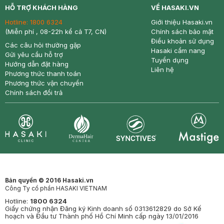
HỖ TRỢ KHÁCH HÀNG
VỀ HASAKI.VN
Hotline:
1800 6324
Giới thiệu Hasaki.vn
(Miễn phí , 08-22h kể cả T7, CN)
Chính sách bảo mật
Điều khoản sử dụng
Các câu hỏi thường gặp
Hasaki cẩm nang
Gửi yêu cầu hỗ trợ
Tuyển dụng
Hướng dẫn đặt hàng
Liên hệ
Phương thức thanh toán
Phương thức vận chuyển
Chính sách đổi trả
Synctives
Clinic
Dermahair
Mastige
Bản quyền © 2016 Hasaki.vn
Công Ty cổ phần HASAKI VIETNAM
Hotline:
1800 6324
Giấy chứng nhận Đăng ký Kinh doanh số 0313612829 do Sở Kế
hoạch và Đầu tư Thành phố Hồ Chí Minh cấp ngày 13/01/2016