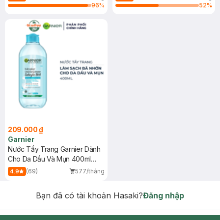
96
%
52
%
209.000 ₫
Garnier
Nước Tẩy Trang Garnier Dành
Cho Da Dầu Và Mụn 400ml
(Mới)
(69)
577/tháng
4.9
Bạn đã có tài khoản Hasaki?
Đăng nhập