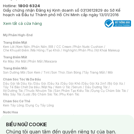
Hotline:
1800 6324
Giấy chứng nhận Đăng ký Kinh doanh số 0313612829 do Sở Kế
hoạch và Đầu tư Thành phố Hồ Chí Minh cấp ngày 13/01/2016
Xem tất cả cửa hàng
Mỹ Phẩm High-End
Trang Điểm Mặt
Kem Lót
/
Kem Nền
/
Phấn Nền
/
BB / CC Cream
/
Phấn Nước Cushion
/
Che Khuyết Điểm
/
Má Hồng
/
Tạo Khối / Highlight
/
Phấn Phủ
/
Xịt Khoá Makeup
Trang Điểm Mắt
Kẻ Mày
/
Kẻ Mắt
/
Phấn Mắt
/
Mascara
Trang Điểm Môi
Son Dưỡng Môi
/
Son Kem / Tint
/
Son Thỏi
/
Son Bóng
/
Tẩy Trang Mắt / Môi
Chăm Sóc Tóc Và Da Đầu
Dầu Gội Và Dầu Xả
/
Dầu Gội
/
Dầu Xả
/
Dầu Gội Khô
/
Dầu Gội Xả 2in1
/
Bộ Gội Xả
/
Tẩy Tế Bào Chết Da Đầu
/
Mặt Nạ / Kem Ủ Tóc
/
Serum / Dầu Dưỡng Tóc
/
Xịt Dưỡng Tóc
/
Thuốc Nhuộm Tóc
/
Sản Phẩm Tạo Kiểu Tóc
/
Dụng Cụ Chăm Sóc Tóc
/
Máy Sấy Tóc
/
Lược
/
Bộ Chăm Sóc Tóc
/
Phụ Kiện Tóc
Chăm Sóc Cơ Thể
Kem Tẩy Lông
/
Dụng Cụ Tẩy Lông
Nước Hoa
Nước Hoa Nữ
/
Nước Hoa Nam
/
Nước Hoa Cao Cấp
/
Xịt Thơm Toàn Thân
/
Nước Hoa Vùng Kín
Notice about cookies usage
BIỂU NGỮ COOKIE
Chăm Sóc Cá Nhân
Chúng tôi quan tâm đến quyền riêng tư của bạn.
Chống Muỗi
/
Khẩu Trang
/
Máy Massage
/
Mặt Nạ Xông Hơi
/
Nước Rửa Tay
/