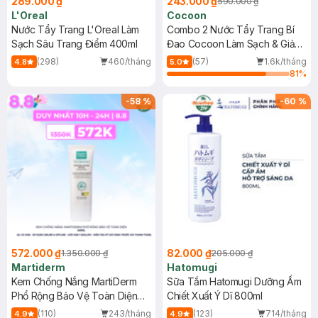
289.000 ₫
243.000 ₫
590.000 ₫
L'Oreal
Cocoon
Nước Tẩy Trang L'Oreal Làm
Combo 2 Nước Tẩy Trang Bí
Sạch Sâu Trang Điểm 400ml
Đao Cocoon Làm Sạch & Giảm
Dầu 500ml
(298)
460/tháng
(57)
1.6k/tháng
4.8
5.0
81
%
-
58
%
-
60
%
572.000 ₫
82.000 ₫
1.350.000 ₫
205.000 ₫
Martiderm
Hatomugi
Kem Chống Nắng MartiDerm
Sữa Tắm Hatomugi Dưỡng Ẩm
Phổ Rộng Bảo Vệ Toàn Diện
Chiết Xuất Ý Dĩ 800ml
40ml
(110)
243/tháng
(123)
714/tháng
4.9
4.9