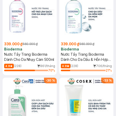
339.000 ₫
339.000 ₫
560.000 ₫
560.000 ₫
Bioderma
Bioderma
Nước Tẩy Trang Bioderma
Nước Tẩy Trang Bioderma
Dành Cho Da Nhạy Cảm 500ml
Dành Cho Da Dầu & Hỗn Hợp
500ml
(228)
861/tháng
(228)
706/tháng
4.9
4.9
70
%
21
%
-
30
%
-
53
%