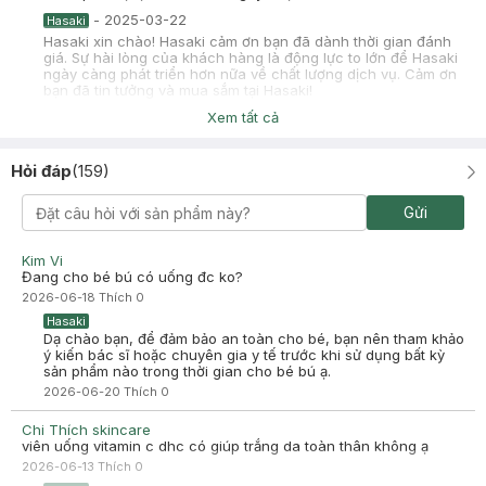
-
2025-03-22
Hasaki
Hasaki xin chào! Hasaki cảm ơn bạn đã dành thời gian đánh
giá. Sự hài lòng của khách hàng là động lực to lớn để Hasaki
ngày càng phát triển hơn nữa về chất lượng dịch vụ. Cảm ơn
bạn đã tin tưởng và mua sắm tại Hasaki!
Xem tất cả
Hỏi đáp
(
159
)
Nhi Nhi
Đã mua hàng
Gửi
2024-10-28
Sản phẩm tốt cho sức khoẻ
Kim Vi
Đang cho bé bú có uống đc ko?
2026-06-18
Thích
0
Hasaki
Dạ chào bạn, để đảm bảo an toàn cho bé, bạn nên tham khảo
ý kiến bác sĩ hoặc chuyên gia y tế trước khi sử dụng bất kỳ
sản phẩm nào trong thời gian cho bé bú ạ.
2026-06-20
Thích
0
Chi Thích skincare
viên uống vitamin c dhc có giúp trắng da toàn thân không ạ
2026-06-13
Thích
0