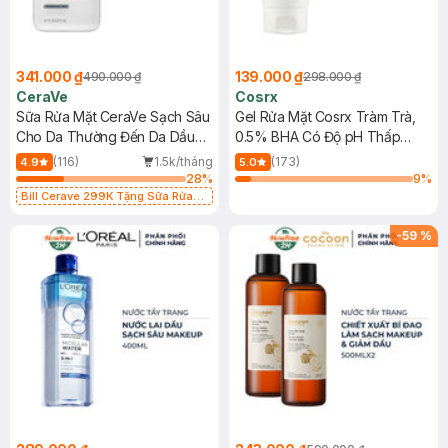
341.000 ₫
139.000 ₫
490.000 ₫
298.000 ₫
CeraVe
Cosrx
Sữa Rửa Mặt CeraVe Sạch Sâu
Gel Rửa Mặt Cosrx Tràm Trà,
Cho Da Thường Đến Da Dầu
0.5% BHA Có Độ pH Thấp
473ml
150ml
(116)
1.5k/tháng
(173)
4.9
5.0
28
%
9
%
Bill Cerave 299K Tặng Sữa Rửa
Mặt Cerave 30ml (SL có hạn)
-
59
%