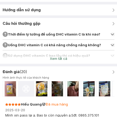
Hướng dẫn sử dụng
Câu hỏi thường gặp
Thời điểm lý tưởng để uống DHC vitamin C là khi nào?
Uống DHC vitamin C có khả năng chống nắng không?
Sử dụng DHC vitamin C bao lâu thì có hiệu quả?
Xem tất cả
Đánh giá
(
20
)
Hình ảnh thực tế của khách hàng
Hiếu Quang
Đã mua hàng
2025-03-20
Mình xin pass lại ạ. Bao bi còn nguyên ạ.Sđt: 0865.375.101