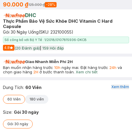
90.000 ₫
125.000 ₫
-
28
%
DHC
Thực Phẩm Bảo Vệ Sức Khỏe DHC Vitamin C Hard
Capsule
Gói 30 Ngày Uống
(SKU:
232100055
)
Số công bố với Bộ Y Tế : 1/2018/0107815936-DKCB
4.8
(
20
Đánh giá)
|
159
Hỏi đáp
Start Icon
Giao Nhanh Miễn Phí 2H
Bạn muốn nhận hàng trước
10h
ngày mai. Đặt hàng trước
24h
và
chọn giao hàng
2H
ở bước thanh toán.
Xem chi tiết
Xem thêm
Dung Tích
:
60 Viên
60 Viên
180 viên
Size
:
Gói 30 ngày
Gói 30 ngày