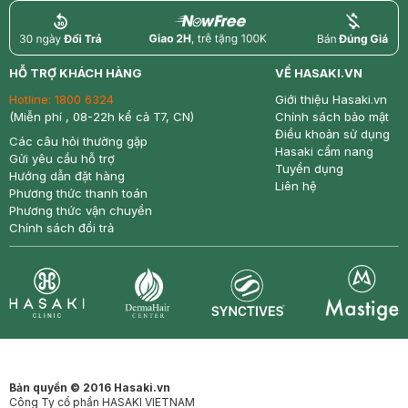
return
nowfree
price
HỖ TRỢ KHÁCH HÀNG
VỀ HASAKI.VN
Hotline:
1800 6324
Giới thiệu Hasaki.vn
(Miễn phí , 08-22h kể cả T7, CN)
Chính sách bảo mật
Điều khoản sử dụng
Các câu hỏi thường gặp
Hasaki cẩm nang
Gửi yêu cầu hỗ trợ
Tuyển dụng
Hướng dẫn đặt hàng
Liên hệ
Phương thức thanh toán
Phương thức vận chuyển
Chính sách đổi trả
Synctives
Clinic
Dermahair
Mastige
Bản quyền © 2016 Hasaki.vn
Công Ty cổ phần HASAKI VIETNAM