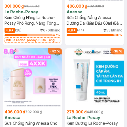
381.000 ₫
406.000 ₫
610.000 ₫
702.000 ₫
La Roche-Posay
Anessa
Kem Chống Nắng La Roche-
Sữa Chống Nắng Anessa
Posay Phổ Rộng, Nâng Tông
Dưỡng Da Kiềm Dầu 60ml (Bản
Kiềm Dầu 50ml
Mới)
(28)
676/tháng
(44)
531/tháng
4.9
4.9
47
%
98
%
Bill La roche-posay 399K Tặng
Gel rửa mặt da dầu nhạy cảm 50ml
(SL có hạn)
-
42
%
-
38
%
406.000 ₫
278.000 ₫
702.000 ₫
445.000 ₫
Anessa
La Roche-Posay
Sữa Chống Nắng Anessa Cho
Kem Dưỡng La Roche-Posay