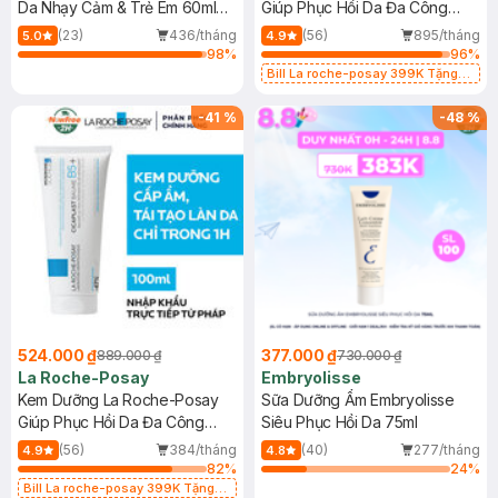
Da Nhạy Cảm & Trẻ Em 60ml
Giúp Phục Hồi Da Đa Công
(Mới)
Dụng 40ml
(23)
436/tháng
(56)
895/tháng
5.0
4.9
98
%
96
%
Bill La roche-posay 399K Tặng
Gel rửa mặt da dầu nhạy cảm 50ml
(SL có hạn)
-
41
%
-
48
%
524.000 ₫
377.000 ₫
889.000 ₫
730.000 ₫
La Roche-Posay
Embryolisse
Kem Dưỡng La Roche-Posay
Sữa Dưỡng Ẩm Embryolisse
Giúp Phục Hồi Da Đa Công
Siêu Phục Hồi Da 75ml
Dụng 100ml
(56)
384/tháng
(40)
277/tháng
4.9
4.8
82
%
24
%
Bill La roche-posay 399K Tặng