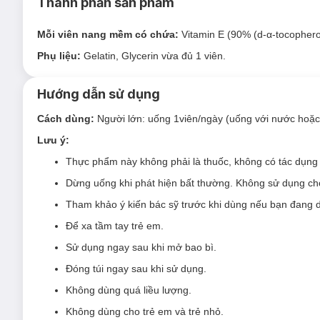
Thành phần sản phẩm
Mỗi viên nang mềm có chứa:
Vitamin E (90% (d-α-tocophero
Phụ liệu:
Gelatin, Glycerin vừa đủ 1 viên.
Hướng dẫn sử dụng
Cách dùng:
Người lớn: uống 1viên/ngày (uống với nước hoặc 
Lưu ý:
Thực phẩm này không phải là thuốc, không có tác dụng 
Dừng uống khi phát hiện bất thường. Không sử dụng c
Tham khảo ý kiến bác sỹ trước khi dùng nếu bạn đang d
Để xa tầm tay trẻ em.
Sử dụng ngay sau khi mở bao bì.
Đóng túi ngay sau khi sử dụng.
Không dùng quá liều lượng.
Không dùng cho trẻ em và trẻ nhỏ.