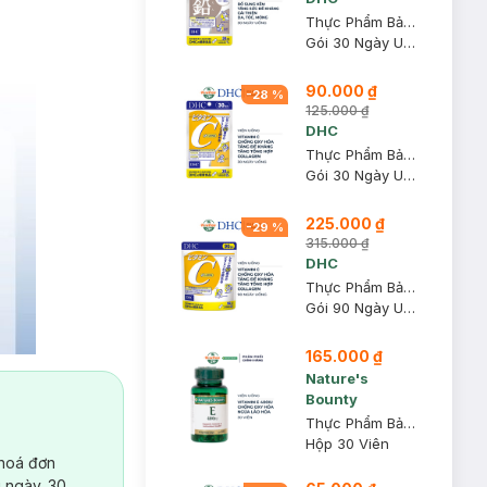
Thực Phẩm Bảo Vệ Sức Khỏe DHC Zinc
Gói 30 Ngày Uống
90.000 ₫
-
28
%
125.000 ₫
DHC
Thực Phẩm Bảo Vệ Sức Khỏe DHC Vitamin C Hard Capsule
Gói 30 Ngày Uống
225.000 ₫
-
29
%
315.000 ₫
DHC
Thực Phẩm Bảo Vệ Sức Khỏe DHC Vitamin C Hard Capsule
Gói 90 Ngày Uống
165.000 ₫
Nature's
Bounty
Thực Phẩm Bảo Vệ Sức Khỏe Vitamin E – 400IU
Hộp 30 Viên
 hoá đơn
 ngày. 30