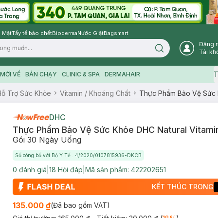
 Mặt
Tẩy tế bào chết
Bioderma
Nước Giặt
Bagsmart
Đăng 
Search icon
Tài kh
T
MỚI VỀ
BÁN CHẠY
CLINIC & SPA
DERMAHAIR
Hỗ Trợ Sức Khỏe
Vitamin / Khoáng Chất
Thực Phẩm Bảo Vệ Sức K
DHC
Thực Phẩm Bảo Vệ Sức Khỏe DHC Natural Vitami
Gói 30 Ngày Uống
Số công bố với Bộ Y Tế : 4/2020/0107815936-DKCB
0
đánh giá
|
18
Hỏi đáp
|
Mã sản phẩm:
422202651
KẾT THÚC TRONG
135.000 ₫
(Đã bao gồm VAT)