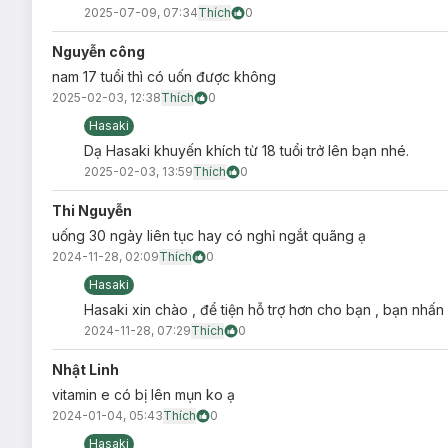
2025-07-09, 07:34
Thích
0
Nguyễn công
nam 17 tuổi thì có uốn được không
2025-02-03, 12:38
Thích
0
Hasaki
Dạ Hasaki khuyến khích từ 18 tuổi trở lên bạn nhé.
2025-02-03, 13:59
Thích
0
Thi Nguyễn
uống 30 ngày liên tục hay có nghỉ ngắt quãng ạ
2024-11-28, 02:09
Thích
0
Hasaki
Bảo quản:
Hasaki xin chào , để tiện hỗ trợ hơn cho bạn , bạn nhấn
2024-11-28, 07:29
Thích
0
Nơi khô ráo, thoáng mát, tránh ánh sáng mặt trời.
Đóng kín miệng túi sau khi sử dụng.
Nhật Linh
vitamin e có bị lên mụn ko ạ
Lưu ý:
2024-01-04, 05:43
Thích
0
Thực phẩm này không phải là thuốc, không có tác 
Hasaki