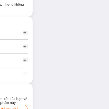
sắc nhưng không
 từ đậu nành, là
ng cơ thể cũng như
ẹo.
ận xét của bạn về
 phẩm này