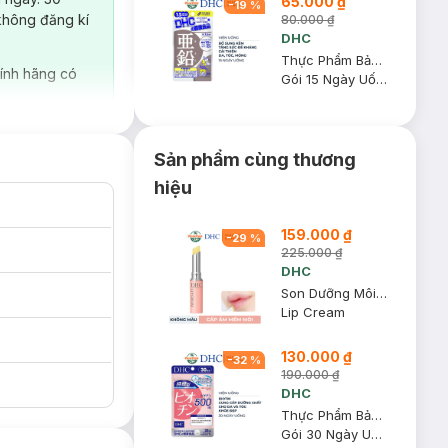
65.000 ₫
-
19
%
không đăng kí
80.000 ₫
DHC
Thực Phẩm Bảo Vệ Sức Khỏe DHC Zinc
ính hãng có
Gói 15 Ngày Uống
Sản phẩm cùng thương
hiệu
159.000 ₫
-
29
%
225.000 ₫
DHC
Son Dưỡng Môi DHC Không Màu Hỗ Trợ Giảm Thâm Môi 1.5g
Lip Cream
130.000 ₫
-
32
%
190.000 ₫
DHC
Thực Phẩm Bảo Vệ Sức Khỏe DHC Sustained Release Biotin
Gói 30 Ngày Uống