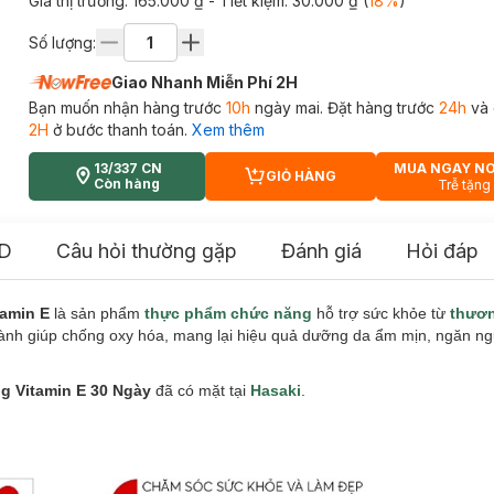
Giá thị trường:
165.000 ₫
- Tiết kiệm:
30.000 ₫
(
18
%
)
Số lượng:
Giao Nhanh Miễn Phí 2H
Bạn muốn nhận hàng trước
10h
ngày mai. Đặt hàng trước
24h
và 
2H
ở bước thanh toán.
Xem thêm
13/337 CN
MUA NGAY N
GIỎ HÀNG
CART PLUS ICON
Còn hàng
Trễ tặng
D
Câu hỏi thường gặp
Đánh giá
Hỏi đáp
tamin E
là sản phẩm
thực phẩm chức năng
hỗ trợ sức khỏe từ
thươn
u nành giúp chống oxy hóa, mang lại hiệu quả dưỡng da ẩm mịn, ngăn n
 Vitamin E 30 Ngày
đã có mặt tại
Hasaki
.