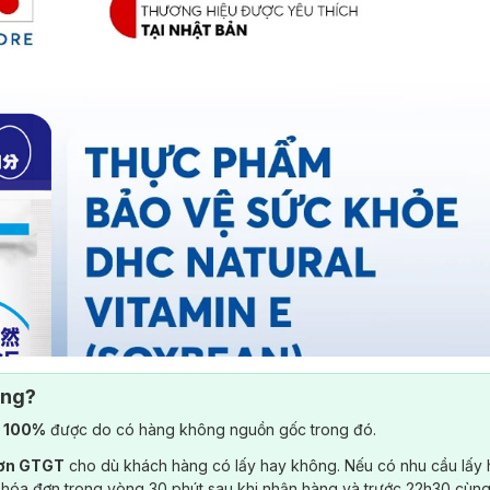
ông?
) 100%
được do có hàng không nguồn gốc trong đó.
đơn GTGT
cho dù khách hàng có lấy hay không. Nếu có nhu cầu lấy
 hóa đơn trong vòng 30 phút sau khi nhận hàng và trước 22h30 cùng