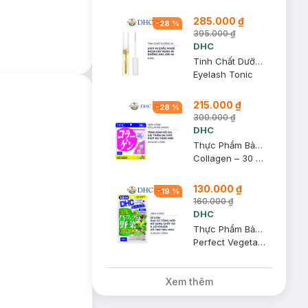
285.000 ₫
-
28
%
395.000 ₫
DHC
Tinh Chất Dưỡng Mi DHC Eyelash Tonic 6.5ml
Eyelash Tonic
215.000 ₫
-
28
%
300.000 ₫
DHC
Thực Phẩm Bảo Vệ Sức Khỏe DHC Dạng Viên Uống Collagen (New) 30 Ngày
Collagen – 30 days
130.000 ₫
-
19
%
160.000 ₫
DHC
Thực Phẩm Bảo Vệ Sức Khỏe DHC Viên Uống Rau Củ Tổng Hợp 15 Ngày
Perfect Vegetable - Premium Japanese Harvest – 15 days
Xem thêm