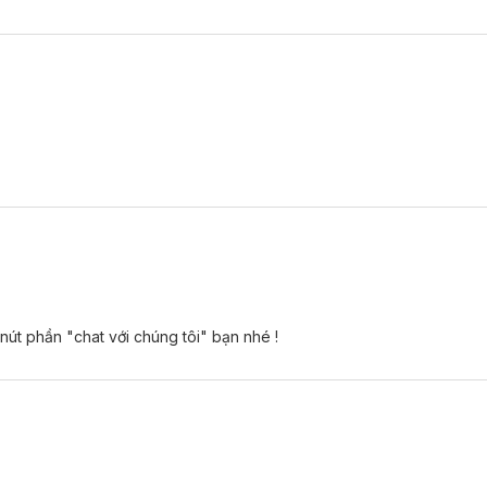
 nút phần "chat với chúng tôi" bạn nhé !
dụng thay thế thuốc chữa bệnh.