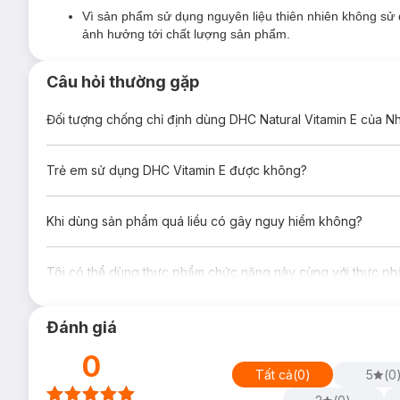
Vì sản phẩm sử dụng nguyên liệu thiên nhiên không sử
Đối tượng sử dụng:
ảnh hưởng tới chất lượng sản phẩm.
Người có nhu cầu bổ sung vitamin E.
Người muốn đẹp da.
Câu hỏi thường gặp
Công dụng chính:
Đối tượng chống chỉ định dùng DHC Natural Vitamin E của N
Thực Phẩm Bảo Vệ Sức Khỏe DHC Vitamin E Dạng Viên U
dạng vitamin E có hiệu quả tối ưu nhất và được khuyến nghị d
Trẻ em sử dụng DHC Vitamin E được không?
Ngăn ngừa lão hóa nhờ khả năng chống oxy hóa tuyệt vờ
từ môi trường bên ngoài, hạn chế xuất hiện nếp nhăn v
Kháng viêm cho cơ thể,
giảm hiện tượng da bị kích ứng,
Khi dùng sản phẩm quá liều có gây nguy hiểm không?
Cung cấp độ ẩm để cải thiện tình trạng da khô & thô r
Cải thiện sức khỏe, bổ sung dinh dưỡng cho những ngườ
Tôi có thể dùng thực phẩm chức năng này cùng với thực p
Đánh giá
0
Tất cả
(
0
)
5
(
0