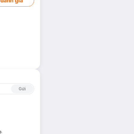
 đánh giá
Gửi
ạ.