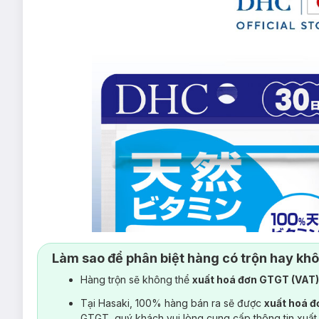
Làm sao để phân biệt hàng có trộn hay kh
Hàng trộn sẽ không thể
xuất hoá đơn GTGT (VAT
Tại Hasaki, 100% hàng bán ra sẽ được
xuất hoá 
GTGT, quý khách vui lòng cung cấp thông tin xuất