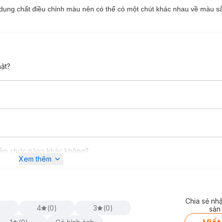
 dụng chất điều chỉnh màu nên có thể có một chút khác nhau về màu 
hật?
ống
chứa nồng độ
301.5 mg d-a tocopherol tự nhiên
được chiết xuất
ùng mỗi ngày, giúp mang lại các công dụng:
i, giúp b
ảo vệ da khỏi tác động của gốc tự do và chất béo có hại tro
à các dấu hiệu lão hóa da đốm đồi mồi, thâm nám, da chảy xệ.
 viêm, đau rát. Khi có vết thương cũng mau lành hơn và không để lại s
áp, giúp da ẩm mượt và mềm mại.
i có chế độ ăn uống thiếu chất.
hẩm chức năng khác không?
Xem thêm
Chia sẻ nh
)
4
(
0
)
3
(
0
)
sản