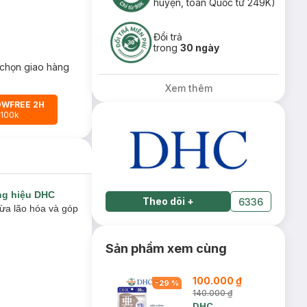
huyện, toàn Quốc từ 249K)
Đổi trả
trong
30 ngày
chọn giao hàng
Xem thêm
OWFREE 2H
 100k
g hiệu DHC
Theo dõi
+
6336
gừa lão hóa và góp
Sản phẩm xem cùng
100.000 ₫
-
29
%
140.000 ₫
DHC