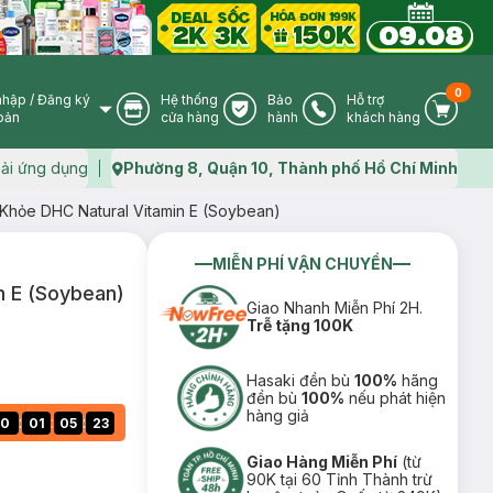
0
nhập
/
Đăng ký
Hệ thống
Bảo
Hỗ trợ
User Icon
Store Icon
Warranty Icon
Phone Icon
Cart I
oản
cửa hàng
hành
khách hàng
ải ứng dụng
Phường 8, Quận 10, Thành phố Hồ Chí Minh
Map icon
hỏe DHC Natural Vitamin E (Soybean)
MIỄN PHÍ VẬN CHUYỂN
n E (Soybean)
Giao Nhanh Miễn Phí 2H.
Trễ tặng 100K
Hasaki đền bù
100%
hãng
đền bù
100%
nếu phát hiện
hàng giả
:
:
:
0
01
05
22
Giao Hàng Miễn Phí
(từ
90K tại 60 Tỉnh Thành trừ